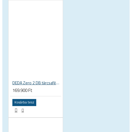
DEDA Zero 2 DB tárcsafékes alu országúti kerékszett (peremes)
169.900 Ft
Kosárba tesz