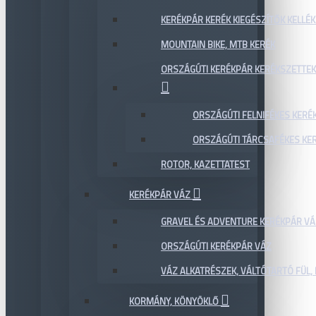
KERÉKPÁR KERÉK KIEGÉSZÍTŐK KELLÉK
MOUNTAIN BIKE, MTB KERÉK
ORSZÁGÚTI KERÉKPÁR KERÉKSZETTEK
ORSZÁGÚTI FELNIFÉKES KERÉ
ORSZÁGÚTI TÁRCSAFÉKES KE
ROTOR, KAZETTATEST
KERÉKPÁR VÁZ
GRAVEL ÉS ADVENTURE KERÉKPÁR VÁ
ORSZÁGÚTI KERÉKPÁR VÁZ
VÁZ ALKATRÉSZEK, VÁLTÓTARTÓ FÜL, 
KORMÁNY, KÖNYÖKLŐ