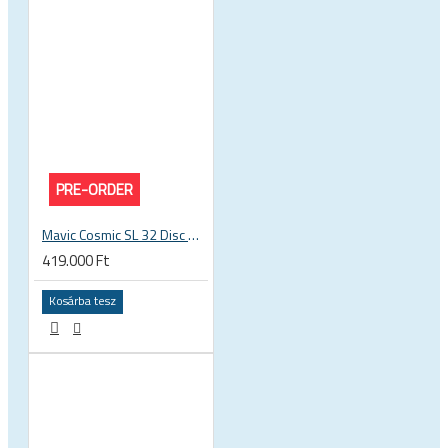
PRE-ORDER
Mavic Cosmic SL 32 Disc UST karbon országúti kerékszett
419.000 Ft
Kosárba tesz