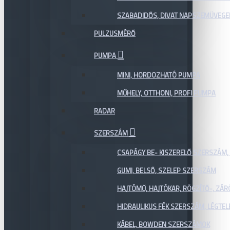
SZABADIDŐS, DIVAT NAPSZEMÜVEGE
PULZUSMÉRŐ
PUMPA
MINI, HORDOZHATÓ PUMPA
MŰHELY, OTTHONI, PROFI PUMPA
RADAR
SZERSZÁM
CSAPÁGY BE- KISZERELŐ SZERSZÁM,
GUMI, BELSŐ, SZELEP SZERSZÁM
HAJTÓMŰ, HAJTÓKAR, RÖGZÍTŐ-, ZÁ
HIDRAULIKUS FÉK SZERSZÁM, LÉGTEL
KÁBEL, BOWDEN SZERSZÁMOK