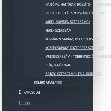
HAJTÓMŰ, HAJTÓKAR, RÖGZÍTŐ-, ZÁRÓGYŰR
HIDRAULIKUS FÉK SZERSZÁM, LÉGTELENÍTÉS
KÁBEL, BOWDEN SZERSZÁMOK
KERÉK SZERSZÁM
KORMÁNYCSAPÁGY, VILLA SZERSZÁM
KÖZÉPCSAPÁGY, KÖZÉPRÉSZ SZERSZÁM
MULTISZERSZÁM - TÖBBFUNKCIÓS SZERSZ
ZSÍR, KENŐANYAG
ZSÍRZÓ SZERSZÁMOK ÉS ALKATRÉSZEK
KOMBÓ AJÁNLATOK
KAPCSOLAT
BLOG