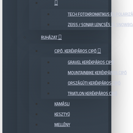
TECH FOTOKROMATIKUS ÉS POLARIZÁ
ZEISS / SONAR LENCSÉS SÍ, SNOWB
RUHÁZAT
CIPŐ, KERÉKPÁROS CIPŐ
GRAVEL KERÉKPÁROS CIPŐ
MOUNTAINBIKE KERÉKPÁROS CIPŐ
ORSZÁGÚTI KERÉKPÁROS CIPŐ
TRIATLON KERÉKPÁROS CIPŐ
KAMÁSLI
KESZTYŰ
MELLÉNY