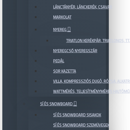
LÁNCTÁNYÉR, LÁNCKERÉK, CSAVAR
MARKOLAT
NYEREG
TRIATLON KERÉKPÁR, TRIATLONOS, TT
NYEREGCSŐ NYEREGSZÁR
PEDÁL
SOR KAZETTA
VILLA, KOMPRESSZIÓS DUGÓ, RÓZSA, ALKAT
WATTMÉRÉS, TELJESÍTMÉNYMÉRÉS HAJTÓMŰ,
SÍ ÉS SNOWBOARD
SÍ ÉS SNOWBOARD SISAKOK
SÍ ÉS SNOWBOARD SZEMÜVEGEK