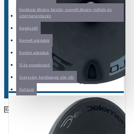
Kerékpár állvány, tárolás, szerelő állvány, műhely és
üzlet berendezés
Kiegészítő
Kiemelt ajánlatok
Kombó ajánlatok
Sí és snowboard
Szerszám, kenőagyag, olaj, stb
Ruházat