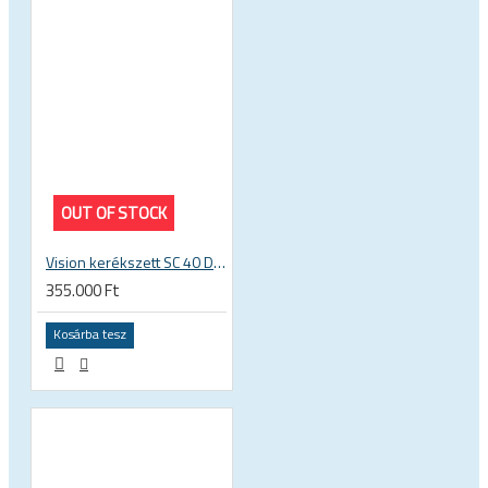
OUT OF STOCK
Vision kerékszett SC 40 Disc TLR peremes, tárcsafékes országúti tubeless ready karbon kerék
355.000 Ft
Kosárba tesz