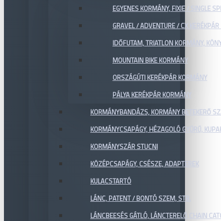
EGYENES KORMÁNY, FIXIE / SINGLE SP
GRAVEL / ADVENTURE / CX KERÉKPÁ
IDŐFUTAM, TRIATLON KORMÁNY, KÖN
MOUNTAIN BIKE KORMÁNY
ORSZÁGÚTI KERÉKPÁR KORMÁNY
PÁLYA KERÉKPÁR KORMÁNY
KORMÁNYBANDÁZS, KORMÁNY BETEKERŐ SZ
KORMÁNYCSAPÁGY, HÉZAGOLÓ GYŰRŰ, KUPA
KORMÁNYSZÁR STUCNI
KÖZÉPCSAPÁGY, CSÉSZE, ADAPTEREK
KULACSTARTÓ
LÁNC, PATENT / BONTÓ SZEM, STB.
LÁNCBEESÉS GÁTLÓ, LÁNCTERELŐ CHAIN CA