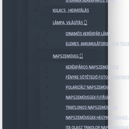
GYERMEK KERÉKPÁROS SISAK
KULACS , HIDRATÁLÁS
LÁMPA, VILÁGÍTÁS
DINAMÓS KERÉKPÁR LÁMPA
ELEMES, AKKUMULÁTOROS, USB TÖL
NAPSZEMÜVEG
KERÉKPÁROS NAPSZEMÜVEGEK
FÉNYRE SÖTÉTEDŐ FOTOKROMATIKU
POLARIZÁLT NAPSZEMÜVEG
NAPSZEMÜVEGEK FUTÁSHOZ
TRIATLONOS NAPSZEMÜVEGEK
NAPSZEMÜVEGEK HEGYMÁSZÁSHOZ,
ITA OLASZ TRIKOLOR NAPSZEMÜVEGE