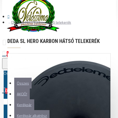
DEDA SL Hero karbon hátsó telekerék
DEDA SL HERO KARBON HÁTSÓ TELEKERÉK
0
Összes
Összes
0
AKCIÓ!
Az Ön kosara üres!
Kerékpár
Kerékpár alkatrész