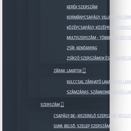
KERÉK SZERSZÁM
KORMÁNYCSAPÁGY, VILLA SZERSZÁM
KÖZÉPCSAPÁGY, KÖZÉPRÉSZ SZERS
MULTISZERSZÁM - TÖBBFUNKCIÓS 
ZSÍR, KENŐANYAG
ZSÍRZÓ SZERSZÁMOK ÉS ALKATRÉSZ
ZÁRAK, LAKATOK
KULCCSAL ZÁRHATÓ LAKATOK ÉS LÁN
SZÁMZÁRAS, SZÁMKOMBINÁCIÓS LAK
SZERSZÁM
CSAPÁGY BE- KISZERELŐ SZERSZÁM, KÉSZLE
GUMI, BELSŐ, SZELEP SZERSZÁM