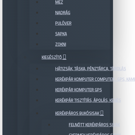
MEZ
NADRÁG
PULÓVER
SAPKA
ZOKNI
KIEGÉSZÍTŐ
HÁTIZSÁK, TÁSKA, PÉNZTÁRCA, TÁROLÁS
KERÉKPÁR KOMPUTER COMPUTER , GPS, KAM
KERÉKPÁR KOMPUTER GPS
KERÉKPÁR TISZTÍTÁS, ÁPOLÁS, KENÉS
KERÉKPÁROS BUKÓSISAK
FELNŐTT KERÉKPÁROS SISAK