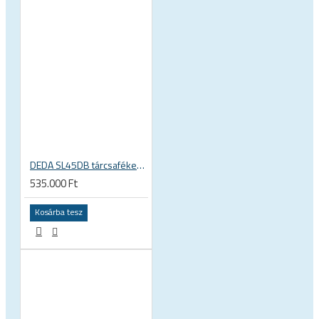
DEDA SL45DB tárcsafékes karbon peremes országúti kerékszett
535.000 Ft
Kosárba tesz