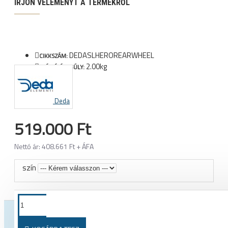
ÍRJON VÉLEMÉNYT A TERMÉKRŐL
DEDASLHEROREARWHEEL
CIKKSZÁM:
2.00kg
SZÁLLÍTÁSI SÚLY:
Deda
519.000 Ft
Nettó ár: 408.661 Ft + ÁFA
szín
TOVÁBBI TERMÉKEK EBBŐL A KATEGÓRIÁBÓL
TOVÁBBI 