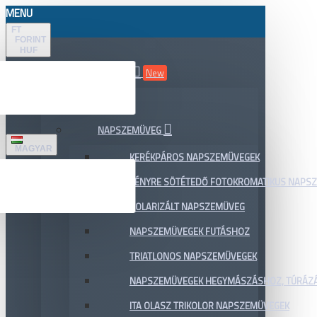
MENU
FT
FORINT
HUF
ÖSSZES TERMÉK
New
AKCIÓ
NAPSZEMÜVEG
MAGYAR
KERÉKPÁROS NAPSZEMÜVEGEK
FÉNYRE SÖTÉTEDŐ FOTOKROMATIKUS NAPS
POLARIZÁLT NAPSZEMÜVEG
NAPSZEMÜVEGEK FUTÁSHOZ
TRIATLONOS NAPSZEMÜVEGEK
NAPSZEMÜVEGEK HEGYMÁSZÁSHOZ, TÚRÁZ
ITA OLASZ TRIKOLOR NAPSZEMÜVEGEK