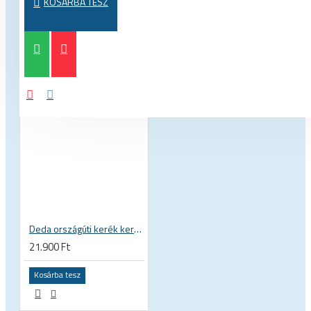
KOSÁRBA TESZ
Deda országúti kerék kerékszett táska
21.900 Ft
Kosárba tesz