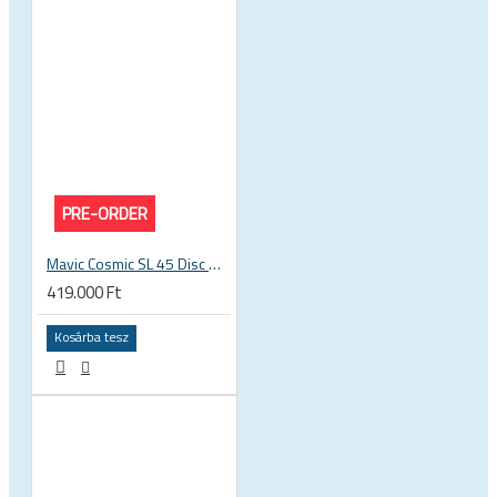
PRE-ORDER
Mavic Cosmic SL 45 Disc UST karbon országúti kerékszett
419.000 Ft
Kosárba tesz