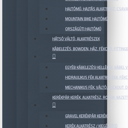
HAJTÓMŰ, HAJTÁS ALKATRÉSZ, CSAVAR
MOUNTAIN BIKE HAJTÓMŰ
ORSZÁGÚTI HAJTÓMŰ
HÁTSÓ VÁLTÓ, ALKATRÉSZEK
KÁBELEZÉS, BOWDEN, HÁZ, FÉKCSŐ, FITTING
EGYÉB KÁBELEZÉSI KELLÉKEK, KÁBEL
HIDRAULIKUS FÉK ALKATRÉSZEK, FÉKC
MECHANIKUS FÉK, VÁLTÓ, LOCKOUT,
KERÉKPÁR KERÉK, ALKATRÉSZ, ROTOR, KAZET
GRAVEL KERÉKPÁR KERÉK
KERÉK ALKATRÉSZ / KIEGÉSZÍTŐ