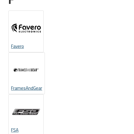
Favero
FramesAndGear
FSA