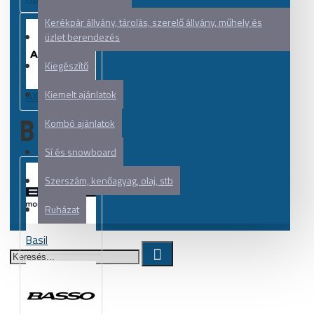
Kerékpár állvány, tárolás, szerelő állvány, műhely és
üzlet berendezés
Kiegészítő
Kiemelt ajánlatok
AXA
B
Kombó ajánlatok
Sí és snowboard
Szerszám, kenőagyag, olaj, stb
Ruházat
Basil