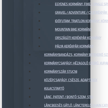
EGYENES KORMÁNY, FIXIE / SINGLE SP
GRAVEL / ADVENTURE / CX KERÉKPÁ
IDŐFUTAM, TRIATLON KORMÁNY, KÖN
MOUNTAIN BIKE KORMÁNY
ORSZÁGÚTI KERÉKPÁR KORMÁNY
PÁLYA KERÉKPÁR KORMÁNY
KORMÁNYBANDÁZS, KORMÁNY BETEKERŐ SZ
KORMÁNYCSAPÁGY, HÉZAGOLÓ GYŰRŰ, KUPA
KORMÁNYSZÁR STUCNI
KÖZÉPCSAPÁGY, CSÉSZE, ADAPTEREK
KULACSTARTÓ
LÁNC, PATENT / BONTÓ SZEM, STB.
LÁNCBEESÉS GÁTLÓ, LÁNCTERELŐ CHAIN CA