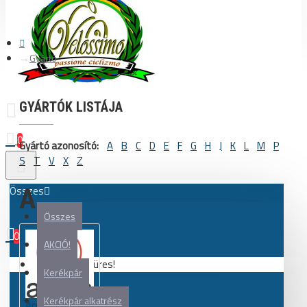
Gyártó
GYÁRTÓK LISTÁJA
0
Gyártó azonosító:
A
B
C
D
E
F
G
H
J
K
L
M
P
S
T
V
X
Z
Összes
A
Összes
0
AKCIÓ!
Az Ön kosara üres!
Kerékpár
Kerékpár alkatrész
Acros