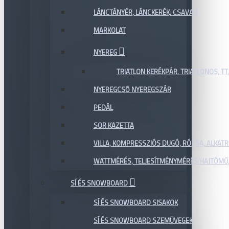
LÁNCTÁNYÉR, LÁNCKERÉK, CSAVAR
MARKOLAT
NYEREG
TRIATLON KERÉKPÁR, TRIATLONOS, TT
NYEREGCSŐ NYEREGSZÁR
PEDÁL
SOR KAZETTA
VILLA, KOMPRESSZIÓS DUGÓ, RÓZSA, ALKAT
WATTMÉRÉS, TELJESÍTMÉNYMÉRÉS HAJTÓMŰ,
SÍ ÉS SNOWBOARD
SÍ ÉS SNOWBOARD SISAKOK
SÍ ÉS SNOWBOARD SZEMÜVEGEK