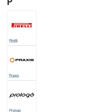
P
Pirelli
Praxis
Prologo