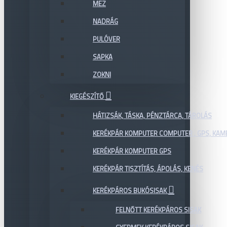
MEZ
NADRÁG
PULÓVER
SAPKA
ZOKNI
KIEGÉSZÍTŐ
HÁTIZSÁK, TÁSKA, PÉNZTÁRCA, TÁROLÁS
KERÉKPÁR KOMPUTER COMPUTER , GPS, KAM
KERÉKPÁR KOMPUTER GPS
KERÉKPÁR TISZTÍTÁS, ÁPOLÁS, KENÉS
KERÉKPÁROS BUKÓSISAK
FELNŐTT KERÉKPÁROS SISAK