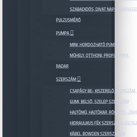
SZABADIDŐS, DIVAT NAPSZEMÜVEGE
PULZUSMÉRŐ
PUMPA
MINI, HORDOZHATÓ PUMPA
MŰHELY, OTTHONI, PROFI PUMPA
RADAR
SZERSZÁM
CSAPÁGY BE- KISZERELŐ SZERSZÁM,
GUMI, BELSŐ, SZELEP SZERSZÁM
HAJTÓMŰ, HAJTÓKAR, RÖGZÍTŐ-, ZÁ
HIDRAULIKUS FÉK SZERSZÁM, LÉGTEL
KÁBEL, BOWDEN SZERSZÁMOK