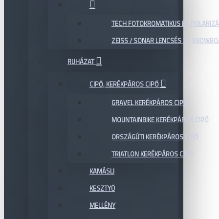
TECH FOTOKROMATIKUS ÉS POLARIZÁ
ZEISS / SONAR LENCSÉS SÍ, SNOWB
RUHÁZAT
CIPŐ, KERÉKPÁROS CIPŐ
GRAVEL KERÉKPÁROS CIPŐ
MOUNTAINBIKE KERÉKPÁROS CIPŐ
ORSZÁGÚTI KERÉKPÁROS CIPŐ
TRIATLON KERÉKPÁROS CIPŐ
KAMÁSLI
KESZTYŰ
MELLÉNY