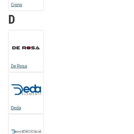
Crono
D
De Rosa
Deda