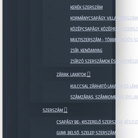
KERÉK SZERSZÁM
KORMÁNYCSAPÁGY, VILLA SZERSZÁM
KÖZÉPCSAPÁGY, KÖZÉPRÉSZ SZERS
MULTISZERSZÁM - TÖBBFUNKCIÓS 
ZSÍR, KENŐANYAG
ZSÍRZÓ SZERSZÁMOK ÉS ALKATRÉSZ
ZÁRAK, LAKATOK
KULCCSAL ZÁRHATÓ LAKATOK ÉS LÁN
SZÁMZÁRAS, SZÁMKOMBINÁCIÓS LAK
SZERSZÁM
CSAPÁGY BE- KISZERELŐ SZERSZÁM, KÉSZLE
GUMI, BELSŐ, SZELEP SZERSZÁM