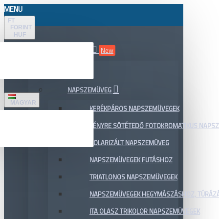
MENU
FT
FORINT
HUF
ÖSSZES TERMÉK
New
AKCIÓ
NAPSZEMÜVEG
MAGYAR
KERÉKPÁROS NAPSZEMÜVEGEK
FÉNYRE SÖTÉTEDŐ FOTOKROMATIKUS NAPS
POLARIZÁLT NAPSZEMÜVEG
NAPSZEMÜVEGEK FUTÁSHOZ
TRIATLONOS NAPSZEMÜVEGEK
NAPSZEMÜVEGEK HEGYMÁSZÁSHOZ, TÚRÁZ
ITA OLASZ TRIKOLOR NAPSZEMÜVEGEK