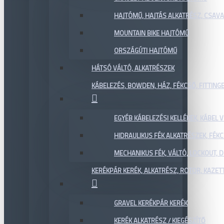
HAJTÓMŰ, HAJTÁS ALKATRÉSZ, CSAVAR
MOUNTAIN BIKE HAJTÓMŰ
ORSZÁGÚTI HAJTÓMŰ
HÁTSÓ VÁLTÓ, ALKATRÉSZEK
KÁBELEZÉS, BOWDEN, HÁZ, FÉKCSŐ, FITTING
EGYÉB KÁBELEZÉSI KELLÉKEK, KÁBEL
HIDRAULIKUS FÉK ALKATRÉSZEK, FÉKC
MECHANIKUS FÉK, VÁLTÓ, LOCKOUT,
KERÉKPÁR KERÉK, ALKATRÉSZ, ROTOR, KAZET
GRAVEL KERÉKPÁR KERÉK
KERÉK ALKATRÉSZ / KIEGÉSZÍTŐ