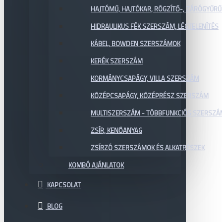
HAJTÓMŰ, HAJTÓKAR, RÖGZÍTŐ-, ZÁRÓGYŰR
HIDRAULIKUS FÉK SZERSZÁM, LÉGTELENÍTÉS
KÁBEL, BOWDEN SZERSZÁMOK
KERÉK SZERSZÁM
KORMÁNYCSAPÁGY, VILLA SZERSZÁM
KÖZÉPCSAPÁGY, KÖZÉPRÉSZ SZERSZÁM
MULTISZERSZÁM - TÖBBFUNKCIÓS SZERSZ
ZSÍR, KENŐANYAG
ZSÍRZÓ SZERSZÁMOK ÉS ALKATRÉSZEK
KOMBÓ AJÁNLATOK
KAPCSOLAT
BLOG