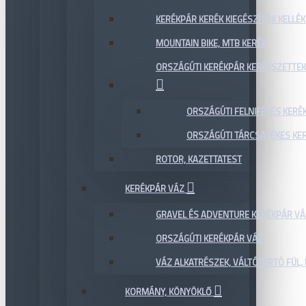
KERÉKPÁR KERÉK KIEGÉSZÍTŐK KELLÉK
MOUNTAIN BIKE, MTB KERÉK
ORSZÁGÚTI KERÉKPÁR KERÉKSZETTEK
ORSZÁGÚTI FELNIFÉKES KERÉ
ORSZÁGÚTI TÁRCSAFÉKES KE
ROTOR, KAZETTATEST
KERÉKPÁR VÁZ
GRAVEL ÉS ADVENTURE KERÉKPÁR VÁ
ORSZÁGÚTI KERÉKPÁR VÁZ
VÁZ ALKATRÉSZEK, VÁLTÓTARTÓ FÜL, 
KORMÁNY, KÖNYÖKLŐ