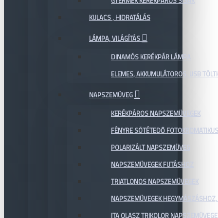
GYERMEK KERÉKPÁROS SISAK
KULACS , HIDRATÁLÁS
LÁMPA, VILÁGÍTÁS
DINAMÓS KERÉKPÁR LÁMPA
ELEMES, AKKUMULÁTOROS, USB TÖL
NAPSZEMÜVEG
KERÉKPÁROS NAPSZEMÜVEGEK
FÉNYRE SÖTÉTEDŐ FOTOKROMATIKU
POLARIZÁLT NAPSZEMÜVEG
NAPSZEMÜVEGEK FUTÁSHOZ
TRIATLONOS NAPSZEMÜVEGEK
NAPSZEMÜVEGEK HEGYMÁSZÁSHOZ,
ITA OLASZ TRIKOLOR NAPSZEMÜVEGE