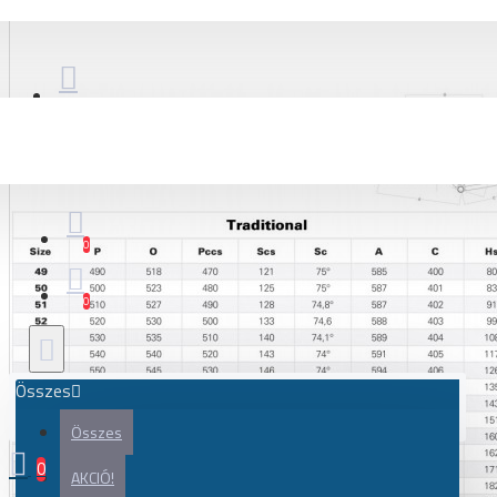
Kerékpár
Gravel és adventure kerékpár
Országúti kerékpár
Városi, city kerékpár
Kerékpár váz
Gravel és adventure kerékpár váz
Országúti kerékpár váz
0
Váz alkatrészek, váltótartó fül, kiegészítők
0
Kerékpár alkatrész
Akkumulátor
Összes
Alkatrész szett
Összes
Atütőtengely, gyorszár
0
Csapágy, ipari csapágy
AKCIÓ!