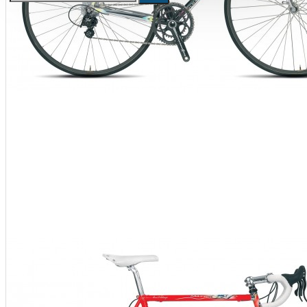
Kerékpár állvány, tárolás,
szerelő állvány, műhely és üzlet
berendezés
Állvány, tároló, fali tartó konzol, kampó
Szerelő állványok
Ruházat
Cipő, kerékpáros cipő
Kamásli
Kesztyű
Mellény
Összes termék
Kombó ajánlatok
Sí és snowboard