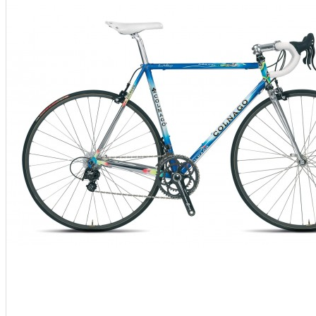
 KERÉKPÁROS CIPŐK
KERÉKPÁR ALKATRÉSZEK