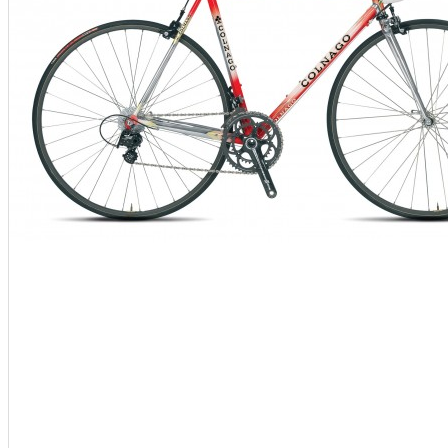
Sí és snowboard sisakok
Sí és snowboard szemüvegek
E SÖTÉTEDŐ NAPSZEMÜVEGEK