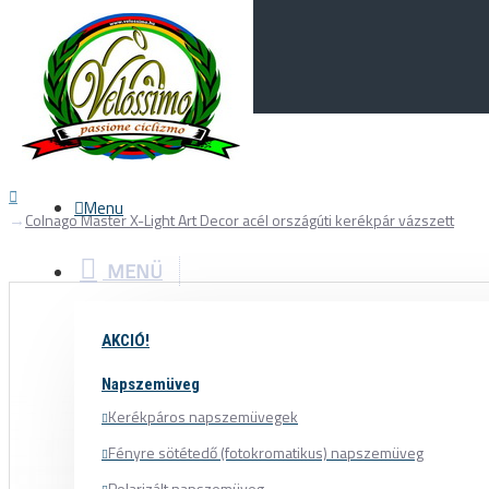
Menu
0
Your Cart
Menu
Colnago Master X-Light Art Decor acél országúti kerékpár vázszett
MENÜ
AKCIÓ!
Napszemüveg
Kerékpáros napszemüvegek
Fényre sötétedő (fotokromatikus) napszemüveg
Polarizált napszemüveg