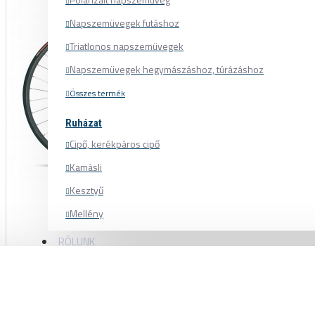
Napszemüvegek futáshoz
Triatlonos napszemüvegek
Napszemüvegek hegymászáshoz, túrázáshoz
Összes termék
Ruházat
Cipő, kerékpáros cipő
Kamásli
Kesztyű
Mellény
Mez
RÓLUNK
Nadrág
Pulóver
Sapka