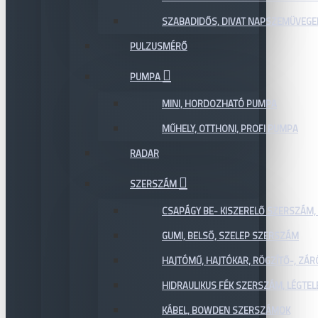
SZABADIDŐS, DIVAT NAPSZEMÜVEGE
PULZUSMÉRŐ
PUMPA
MINI, HORDOZHATÓ PUMPA
MŰHELY, OTTHONI, PROFI PUMPA
RADAR
SZERSZÁM
CSAPÁGY BE- KISZERELŐ SZERSZÁM,
GUMI, BELSŐ, SZELEP SZERSZÁM
HAJTÓMŰ, HAJTÓKAR, RÖGZÍTŐ-, ZÁ
HIDRAULIKUS FÉK SZERSZÁM, LÉGTEL
KÁBEL, BOWDEN SZERSZÁMOK