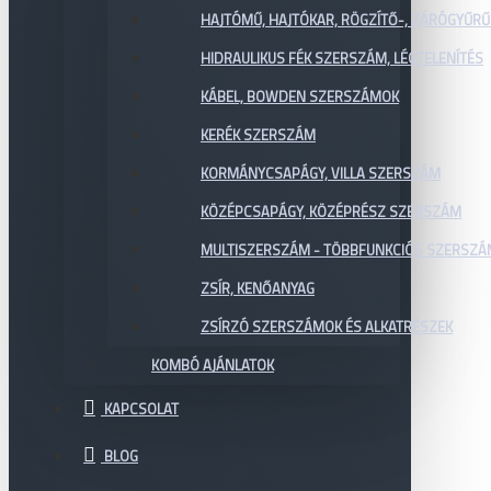
HAJTÓMŰ, HAJTÓKAR, RÖGZÍTŐ-, ZÁRÓGYŰR
HIDRAULIKUS FÉK SZERSZÁM, LÉGTELENÍTÉS
KÁBEL, BOWDEN SZERSZÁMOK
KERÉK SZERSZÁM
KORMÁNYCSAPÁGY, VILLA SZERSZÁM
KÖZÉPCSAPÁGY, KÖZÉPRÉSZ SZERSZÁM
MULTISZERSZÁM - TÖBBFUNKCIÓS SZERSZ
ZSÍR, KENŐANYAG
ZSÍRZÓ SZERSZÁMOK ÉS ALKATRÉSZEK
KOMBÓ AJÁNLATOK
KAPCSOLAT
BLOG