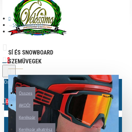
Sí és snowboard
Sí és snowboard szemüvegek
SÍ ÉS SNOWBOARD
0
SZEMÜVEGEK
Összes
Összes
0
AKCIÓ!
Az Ön kosara üres!
Kerékpár
Kerékpár alkatrész