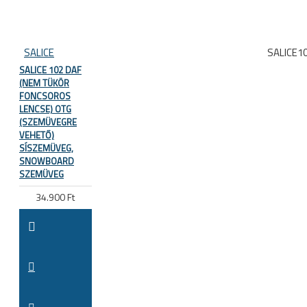
SALICE
SALICE1
SALICE 102 DAF
(NEM TÜKÖR
FONCSOROS
LENCSE) OTG
(SZEMÜVEGRE
VEHETŐ)
SÍSZEMÜVEG,
SNOWBOARD
SZEMÜVEG
34.900 Ft