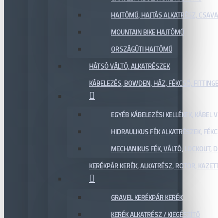
HAJTÓMŰ, HAJTÁS ALKATRÉSZ, CSAVAR
MOUNTAIN BIKE HAJTÓMŰ
ORSZÁGÚTI HAJTÓMŰ
HÁTSÓ VÁLTÓ, ALKATRÉSZEK
KÁBELEZÉS, BOWDEN, HÁZ, FÉKCSŐ, FITTING
EGYÉB KÁBELEZÉSI KELLÉKEK, KÁBEL
HIDRAULIKUS FÉK ALKATRÉSZEK, FÉKC
MECHANIKUS FÉK, VÁLTÓ, LOCKOUT,
KERÉKPÁR KERÉK, ALKATRÉSZ, ROTOR, KAZET
GRAVEL KERÉKPÁR KERÉK
KERÉK ALKATRÉSZ / KIEGÉSZÍTŐ