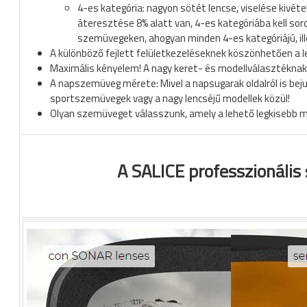
4-es kategória: nagyon sötét lencse, viselése kivé
áteresztése 8% alatt van, 4-es kategóriába kell sor
szemüvegeken, ahogyan minden 4-es kategóriájú, il
A különböző fejlett felületkezeléseknek köszönhetően a le
Maximális kényelem! A nagy keret- és modellválasztékn
A napszemüveg mérete: Mivel a napsugarak oldalról is beju
sportszemüvegek vagy a nagy lencséjű modellek közül!
Olyan szemüveget válasszunk, amely a lehető legkisebb mé
A SALICE professzionális