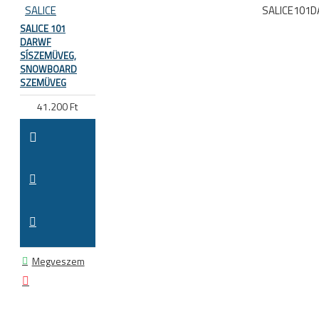
SALICE
SALICE101
SALICE 101
DARWF
SÍSZEMÜVEG,
SNOWBOARD
SZEMÜVEG
41.200 Ft
Megveszem