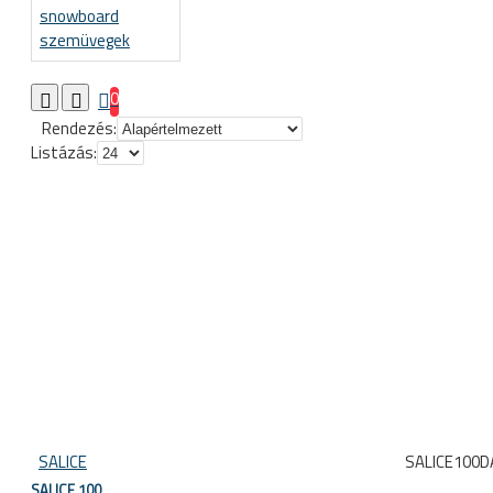
snowboard
szemüvegek
0
Rendezés:
Listázás:
SALICE
SALICE100
SALICE 100