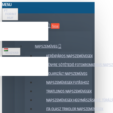
MENU
FT
FORINT
HUF
ÖSSZES TERMÉK
New
AKCIÓ
NAPSZEMÜVEG
MAGYAR
KERÉKPÁROS NAPSZEMÜVEGEK
FÉNYRE SÖTÉTEDŐ FOTOKROMATIKUS NAPS
POLARIZÁLT NAPSZEMÜVEG
NAPSZEMÜVEGEK FUTÁSHOZ
TRIATLONOS NAPSZEMÜVEGEK
NAPSZEMÜVEGEK HEGYMÁSZÁSHOZ, TÚRÁZ
ITA OLASZ TRIKOLOR NAPSZEMÜVEGEK