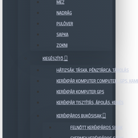
MEZ
NADRÁG
PULÓVER
SAPKA
ZOKNI
KIEGÉSZÍTŐ
HÁTIZSÁK, TÁSKA, PÉNZTÁRCA, TÁROLÁS
KERÉKPÁR KOMPUTER COMPUTER , GPS, KAM
KERÉKPÁR KOMPUTER GPS
KERÉKPÁR TISZTÍTÁS, ÁPOLÁS, KENÉS
KERÉKPÁROS BUKÓSISAK
FELNŐTT KERÉKPÁROS SISAK