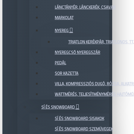
LÁNCTÁNYÉR, LÁNCKERÉK, CSAVAR
MARKOLAT
NYEREG
TRIATLON KERÉKPÁR, TRIATLONOS, TT
NYEREGCSŐ NYEREGSZÁR
PEDÁL
SOR KAZETTA
VILLA, KOMPRESSZIÓS DUGÓ, RÓZSA, ALKAT
WATTMÉRÉS, TELJESÍTMÉNYMÉRÉS HAJTÓMŰ,
SÍ ÉS SNOWBOARD
SÍ ÉS SNOWBOARD SISAKOK
SÍ ÉS SNOWBOARD SZEMÜVEGEK