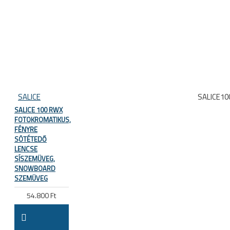
SALICE
SALICE1
SALICE 100 RWX
FOTOKROMATIKUS,
FÉNYRE
SÖTÉTEDŐ
LENCSE
SÍSZEMÜVEG,
SNOWBOARD
SZEMÜVEG
54.800 Ft