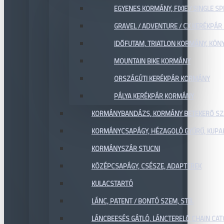
EGYENES KORMÁNY, FIXIE / SINGLE SP
GRAVEL / ADVENTURE / CX KERÉKPÁ
IDŐFUTAM, TRIATLON KORMÁNY, KÖN
MOUNTAIN BIKE KORMÁNY
ORSZÁGÚTI KERÉKPÁR KORMÁNY
PÁLYA KERÉKPÁR KORMÁNY
KORMÁNYBANDÁZS, KORMÁNY BETEKERŐ SZ
KORMÁNYCSAPÁGY, HÉZAGOLÓ GYŰRŰ, KUPA
KORMÁNYSZÁR STUCNI
KÖZÉPCSAPÁGY, CSÉSZE, ADAPTEREK
KULACSTARTÓ
LÁNC, PATENT / BONTÓ SZEM, STB.
LÁNCBEESÉS GÁTLÓ, LÁNCTERELŐ CHAIN CA