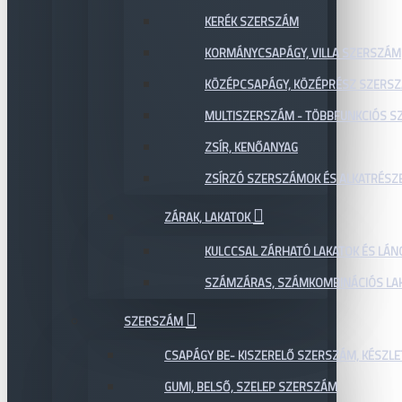
KERÉK SZERSZÁM
KORMÁNYCSAPÁGY, VILLA SZERSZÁM
KÖZÉPCSAPÁGY, KÖZÉPRÉSZ SZERS
MULTISZERSZÁM - TÖBBFUNKCIÓS 
ZSÍR, KENŐANYAG
ZSÍRZÓ SZERSZÁMOK ÉS ALKATRÉSZ
ZÁRAK, LAKATOK
KULCCSAL ZÁRHATÓ LAKATOK ÉS LÁN
SZÁMZÁRAS, SZÁMKOMBINÁCIÓS LAK
SZERSZÁM
CSAPÁGY BE- KISZERELŐ SZERSZÁM, KÉSZLE
GUMI, BELSŐ, SZELEP SZERSZÁM