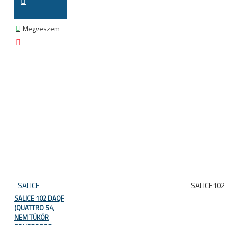
Megveszem
SALICE
SALICE10
SALICE 102 DAQF
(QUATTRO S4,
NEM TÜKÖR