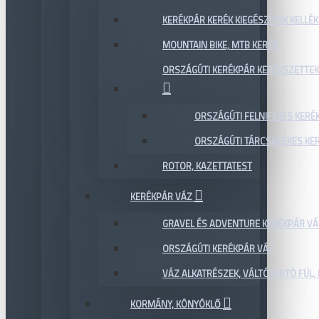
KERÉKPÁR KERÉK KIEGÉSZÍTŐK KELLÉK
MOUNTAIN BIKE, MTB KERÉK
ORSZÁGÚTI KERÉKPÁR KERÉKSZETTEK
ORSZÁGÚTI FELNIFÉKES KERÉ
ORSZÁGÚTI TÁRCSAFÉKES KE
ROTOR, KAZETTATEST
KERÉKPÁR VÁZ
GRAVEL ÉS ADVENTURE KERÉKPÁR VÁ
ORSZÁGÚTI KERÉKPÁR VÁZ
VÁZ ALKATRÉSZEK, VÁLTÓTARTÓ FÜL, 
KORMÁNY, KÖNYÖKLŐ