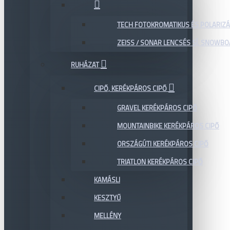
TECH FOTOKROMATIKUS ÉS POLARIZÁ
ZEISS / SONAR LENCSÉS SÍ, SNOWB
RUHÁZAT
CIPŐ, KERÉKPÁROS CIPŐ
GRAVEL KERÉKPÁROS CIPŐ
MOUNTAINBIKE KERÉKPÁROS CIPŐ
ORSZÁGÚTI KERÉKPÁROS CIPŐ
TRIATLON KERÉKPÁROS CIPŐ
KAMÁSLI
KESZTYŰ
MELLÉNY