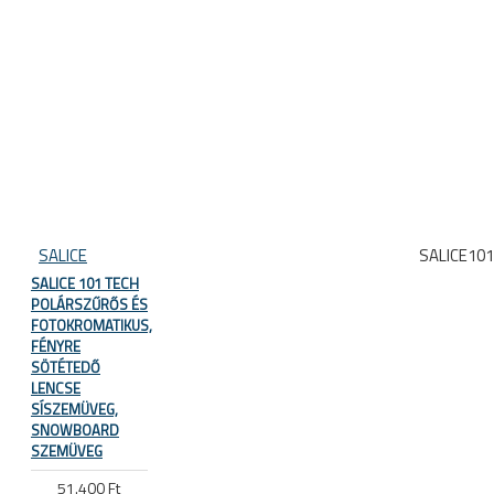
SALICE
SALICE10
SALICE 101 TECH
POLÁRSZŰRŐS ÉS
FOTOKROMATIKUS,
FÉNYRE
SÖTÉTEDŐ
LENCSE
SÍSZEMÜVEG,
SNOWBOARD
SZEMÜVEG
51.400 Ft