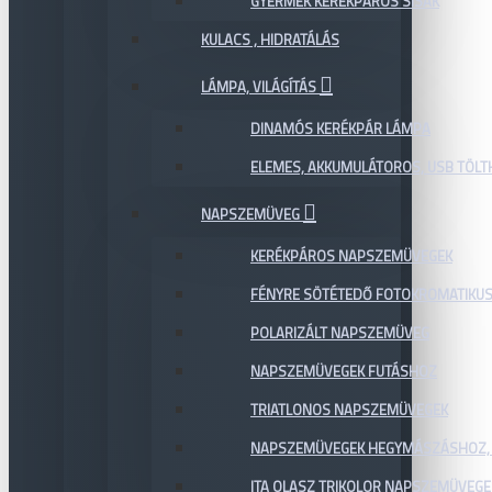
GYERMEK KERÉKPÁROS SISAK
KULACS , HIDRATÁLÁS
LÁMPA, VILÁGÍTÁS
DINAMÓS KERÉKPÁR LÁMPA
ELEMES, AKKUMULÁTOROS, USB TÖL
NAPSZEMÜVEG
KERÉKPÁROS NAPSZEMÜVEGEK
FÉNYRE SÖTÉTEDŐ FOTOKROMATIKU
POLARIZÁLT NAPSZEMÜVEG
NAPSZEMÜVEGEK FUTÁSHOZ
TRIATLONOS NAPSZEMÜVEGEK
NAPSZEMÜVEGEK HEGYMÁSZÁSHOZ,
ITA OLASZ TRIKOLOR NAPSZEMÜVEGE