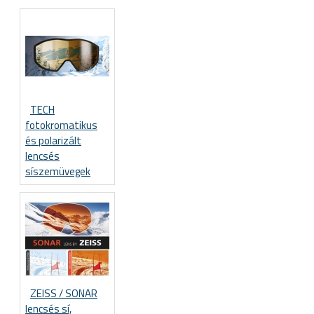
TECH
fotokromatikus
és polarizált
lencsés
síszemüvegek
ZEISS / SONAR
lencsés sí,