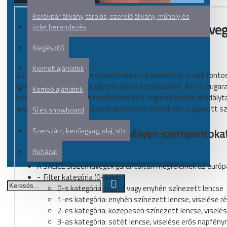
Kerékpár állvány, tárolás, szerelő állvány, műhely és
Hogyan válasszunk síszemüvege
üzlet berendezés
Kiegészítő
Kiemelt ajánlatok
Az erős UV sugárzás veszélyeztetheti a szemet is, ezért font
kell biztosítania a napsugárzás káros hatásai ellen. Az UV s
Kombó ajánlatok
következtében pedig a rövidhullámú UV sugarak szinte akadálytala
viseljünk szemüveget. A kontaktlencsét viselőknek is ajánlott s
Sí és snowboard
Szerszám, kenőagyag, olaj, stb
Milyen szempontokat 
Ruházat
A SALICE síszemüvegek garantáltan megfelelnek az európa
- Filter kategória (0-4-ig):
0-s kategória: tiszta vagy enyhén színezett lencse
1-es kategória: enyhén színezett lencse, viselése r
2-es kategória: közepesen színezett lencse, viselé
3-as kategória: sötét lencse, viselése erős napfényn