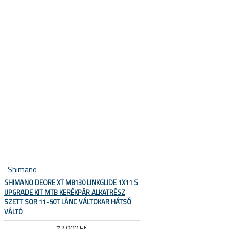
Sí és snowboard sisakok
Sí és snowboard szemüvegek
E SÖTÉTEDŐ NAPSZEMÜVEGEK
Shimano
SHIMANO DEORE XT M8130 LINKGLIDE 1X11 S
UPGRADE KIT MTB KERÉKPÁR ALKATRÉSZ
SZETT SOR 11-50T LÁNC VÁLTOKAR HÁTSÓ
VÁLTÓ
72.900 Ft