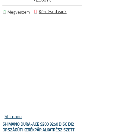
Kérdésed van?
Megveszem
 KERÉKPÁROS CIPŐK
Shimano
KERÉKPÁR ALKATRÉSZEK
SHIMANO DURA-ACE 9200 9250 DISC DI2
ORSZÁGÚTI KERÉKPÁR ALKATRÉSZ SZETT