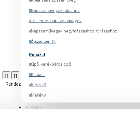
Napszemüvegek futáshoz
Triatlonos napszemüvegek
Napszemüvegek hegymászáshoz, túrázáshoz
Összes termék
Ruházat
Cipő, kerékpáros cipő
Kamásli
Termék összehasonlítás
0
Rendezés:
Listázás:
Kesztyű
Mellény
Mez
RÓLUNK
Nadrág
Pulóver
Sapka