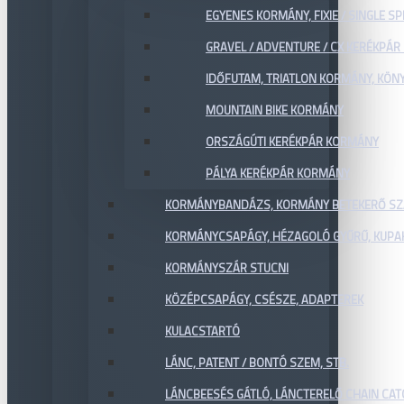
EGYENES KORMÁNY, FIXIE / SINGLE SP
GRAVEL / ADVENTURE / CX KERÉKPÁ
IDŐFUTAM, TRIATLON KORMÁNY, KÖN
MOUNTAIN BIKE KORMÁNY
ORSZÁGÚTI KERÉKPÁR KORMÁNY
PÁLYA KERÉKPÁR KORMÁNY
KORMÁNYBANDÁZS, KORMÁNY BETEKERŐ SZ
KORMÁNYCSAPÁGY, HÉZAGOLÓ GYŰRŰ, KUPA
KORMÁNYSZÁR STUCNI
KÖZÉPCSAPÁGY, CSÉSZE, ADAPTEREK
KULACSTARTÓ
LÁNC, PATENT / BONTÓ SZEM, STB.
LÁNCBEESÉS GÁTLÓ, LÁNCTERELŐ CHAIN CA