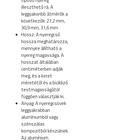
típusú nyereg
illeszthető rá. A
leggyakoribb átmérők a
következők: 27,2 mm,
30,9 mm, 31,6 mm
Hossz: A nyeregcső
hossza meghatározza,
mennyire állítható a
nyereg magassága. A
hosszat általában
centiméterben adják
meg, és a keret
méretétől és a bicikliző
testmagasságától
függően választják ki.
Anyag: A nyeregcsövek
leggyakrabban
alumíniumból vagy
szénszálas
kompozitból készülnek.
Az alumínium