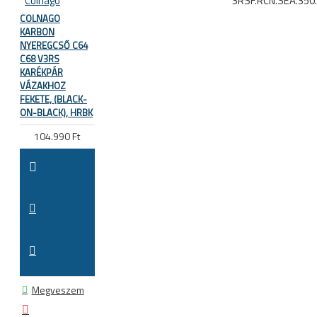
Colnago
3RSF.RCN.SEA.350
COLNAGO
KARBON
NYEREGCSŐ C64
C68 V3RS
KARÉKPÁR
VÁZAKHOZ
FEKETE, (BLACK-
ON-BLACK), HRBK
104.990 Ft
Megveszem