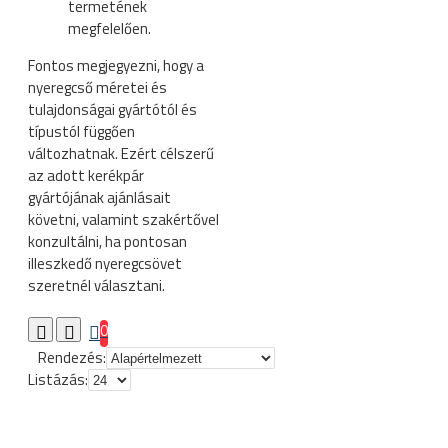
termetének
megfelelően.
Fontos megjegyezni, hogy a
nyeregcső méretei és
tulajdonságai gyártótól és
típustól függően
változhatnak. Ezért célszerű
az adott kerékpár
gyártójának ajánlásait
követni, valamint szakértővel
konzultálni, ha pontosan
illeszkedő nyeregcsövet
szeretnél választani.
0
Rendezés:
Listázás: