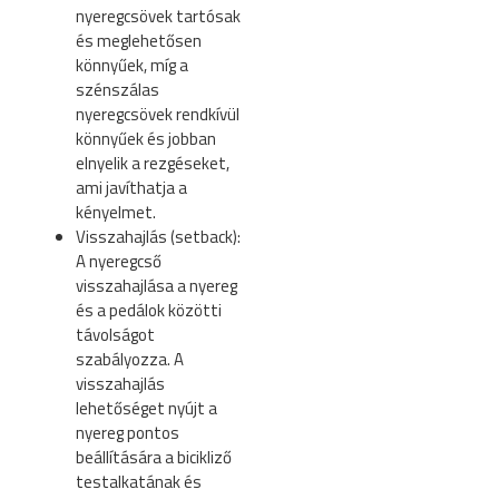
nyeregcsövek tartósak
és meglehetősen
könnyűek, míg a
szénszálas
nyeregcsövek rendkívül
könnyűek és jobban
elnyelik a rezgéseket,
ami javíthatja a
kényelmet.
Visszahajlás (setback):
A nyeregcső
visszahajlása a nyereg
és a pedálok közötti
távolságot
szabályozza. A
visszahajlás
lehetőséget nyújt a
nyereg pontos
beállítására a bicikliző
testalkatának és