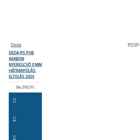
Deda
RSSP
DEDA RS POB
KARBON
NYEREGCSŐ 0 MM
HÁTRANYÚLÁS,
ELTOLÁS 2025
84.990 Ft