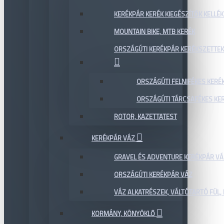
KERÉKPÁR KERÉK KIEGÉSZÍTŐK KELLÉK
MOUNTAIN BIKE, MTB KERÉK
ORSZÁGÚTI KERÉKPÁR KERÉKSZETTEK
ORSZÁGÚTI FELNIFÉKES KERÉ
ORSZÁGÚTI TÁRCSAFÉKES KE
ROTOR, KAZETTATEST
KERÉKPÁR VÁZ
GRAVEL ÉS ADVENTURE KERÉKPÁR VÁ
ORSZÁGÚTI KERÉKPÁR VÁZ
VÁZ ALKATRÉSZEK, VÁLTÓTARTÓ FÜL, 
KORMÁNY, KÖNYÖKLŐ