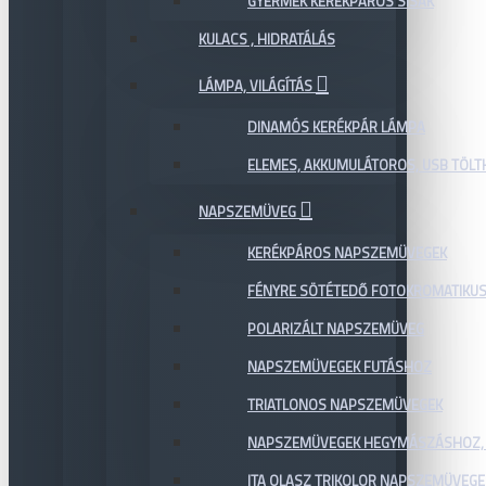
GYERMEK KERÉKPÁROS SISAK
KULACS , HIDRATÁLÁS
LÁMPA, VILÁGÍTÁS
DINAMÓS KERÉKPÁR LÁMPA
ELEMES, AKKUMULÁTOROS, USB TÖL
NAPSZEMÜVEG
KERÉKPÁROS NAPSZEMÜVEGEK
FÉNYRE SÖTÉTEDŐ FOTOKROMATIKU
POLARIZÁLT NAPSZEMÜVEG
NAPSZEMÜVEGEK FUTÁSHOZ
TRIATLONOS NAPSZEMÜVEGEK
NAPSZEMÜVEGEK HEGYMÁSZÁSHOZ,
ITA OLASZ TRIKOLOR NAPSZEMÜVEGE