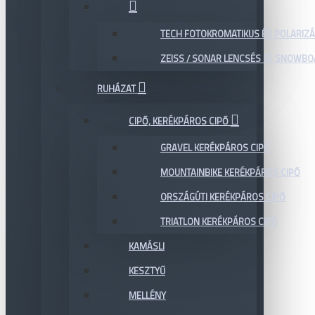
TECH FOTOKROMATIKUS ÉS POLARIZÁ
ZEISS / SONAR LENCSÉS SÍ, SNOWB
RUHÁZAT
CIPŐ, KERÉKPÁROS CIPŐ
GRAVEL KERÉKPÁROS CIPŐ
MOUNTAINBIKE KERÉKPÁROS CIPŐ
ORSZÁGÚTI KERÉKPÁROS CIPŐ
TRIATLON KERÉKPÁROS CIPŐ
KAMÁSLI
KESZTYŰ
MELLÉNY