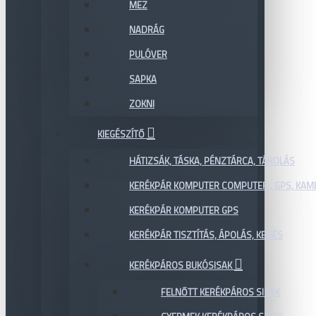
MEZ
NADRÁG
PULÓVER
SAPKA
ZOKNI
KIEGÉSZÍTŐ
HÁTIZSÁK, TÁSKA, PÉNZTÁRCA, TÁROLÁS
KERÉKPÁR KOMPUTER COMPUTER , GPS, KAM
KERÉKPÁR KOMPUTER GPS
KERÉKPÁR TISZTÍTÁS, ÁPOLÁS, KENÉS
KERÉKPÁROS BUKÓSISAK
FELNŐTT KERÉKPÁROS SISAK