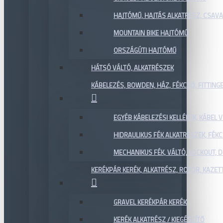
HAJTÓMŰ, HAJTÁS ALKATRÉSZ, CSAVAR
MOUNTAIN BIKE HAJTÓMŰ
ORSZÁGÚTI HAJTÓMŰ
HÁTSÓ VÁLTÓ, ALKATRÉSZEK
KÁBELEZÉS, BOWDEN, HÁZ, FÉKCSŐ, FITTING
EGYÉB KÁBELEZÉSI KELLÉKEK, KÁBEL
HIDRAULIKUS FÉK ALKATRÉSZEK, FÉKC
MECHANIKUS FÉK, VÁLTÓ, LOCKOUT,
KERÉKPÁR KERÉK, ALKATRÉSZ, ROTOR, KAZET
GRAVEL KERÉKPÁR KERÉK
KERÉK ALKATRÉSZ / KIEGÉSZÍTŐ