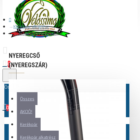
Kerékpár alkatrész
Nyeregcső (nyeregszár)
NYEREGCSŐ
0
(NYEREGSZÁR)
Összes
Összes
0
AKCIÓ!
Az Ön kosara üres!
Kerékpár
Kerékpár alkatrész