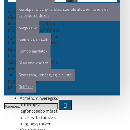
Kerékpár állvány, tárolás, szerelő állvány, műhely és
A kerékpár nyeregcső fontos
üzlet berendezés
része a biciklinek, mivel ezen
keresztül rögzül és állítható a
Kiegészítő
nyereg. A nyeregcső méretei
és tulajdonságai közvetlen
Kiemelt ajánlatok
hatással vannak a biciklizés
kényelmére és
Kombó ajánlatok
hatékonyságára. Az
alábbiakban bemutatom a
Sí és snowboard
jellemző méreteket és
tulajdonságokat a kerékpár
Szerszám, kenőagyag, olaj, stb
nyeregcsövekkel
Ruházat
kapcsolatban:
Átmérő: A nyeregcső
átmérője a
legfontosabb méret,
mivel ez határozza
meg, hogy milyen