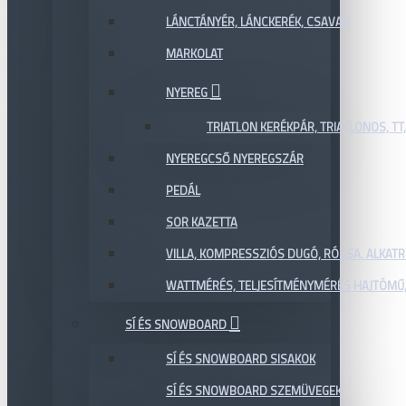
LÁNCTÁNYÉR, LÁNCKERÉK, CSAVAR
MARKOLAT
NYEREG
TRIATLON KERÉKPÁR, TRIATLONOS, TT
NYEREGCSŐ NYEREGSZÁR
PEDÁL
SOR KAZETTA
VILLA, KOMPRESSZIÓS DUGÓ, RÓZSA, ALKAT
WATTMÉRÉS, TELJESÍTMÉNYMÉRÉS HAJTÓMŰ,
SÍ ÉS SNOWBOARD
SÍ ÉS SNOWBOARD SISAKOK
SÍ ÉS SNOWBOARD SZEMÜVEGEK