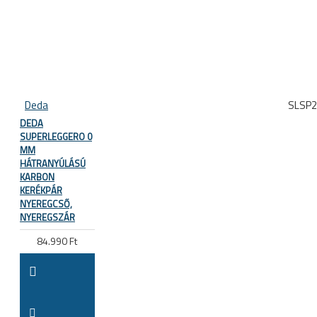
Deda
SLSP
DEDA
SUPERLEGGERO 0
MM
HÁTRANYÚLÁSÚ
KARBON
KERÉKPÁR
NYEREGCSŐ,
NYEREGSZÁR
84.990 Ft