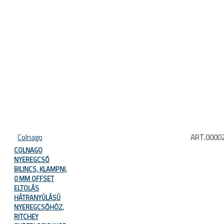
Colnago
ART.0000
COLNAGO
NYEREGCSŐ
BILINCS, KLAMPNI,
0 MM OFFSET
ELTOLÁS
HÁTRANYÚLÁSÚ
NYEREGCSŐHÖZ,
RITCHEY