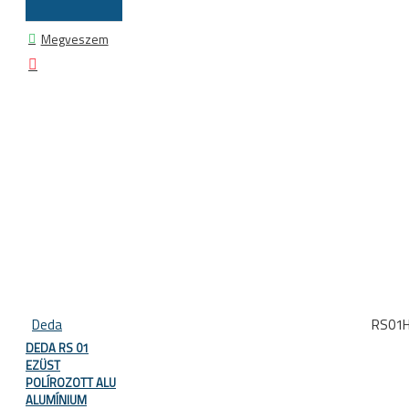
Megveszem
Deda
RS01
DEDA RS 01
EZÜST
POLÍROZOTT ALU
ALUMÍNIUM