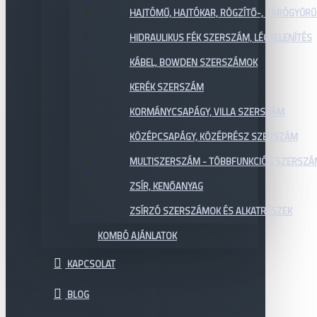
HAJTÓMŰ, HAJTÓKAR, RÖGZÍTŐ-, ZÁRÓGYŰR
HIDRAULIKUS FÉK SZERSZÁM, LÉGTELENÍTÉS
KÁBEL, BOWDEN SZERSZÁMOK
KERÉK SZERSZÁM
KORMÁNYCSAPÁGY, VILLA SZERSZÁM
KÖZÉPCSAPÁGY, KÖZÉPRÉSZ SZERSZÁM
MULTISZERSZÁM - TÖBBFUNKCIÓS SZERSZ
ZSÍR, KENŐANYAG
ZSÍRZÓ SZERSZÁMOK ÉS ALKATRÉSZEK
KOMBÓ AJÁNLATOK
KAPCSOLAT
BLOG