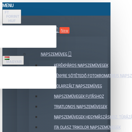
MENU
FT
FORINT
HUF
ÖSSZES TERMÉK
New
AKCIÓ
NAPSZEMÜVEG
MAGYAR
KERÉKPÁROS NAPSZEMÜVEGEK
FÉNYRE SÖTÉTEDŐ FOTOKROMATIKUS NAPS
POLARIZÁLT NAPSZEMÜVEG
NAPSZEMÜVEGEK FUTÁSHOZ
TRIATLONOS NAPSZEMÜVEGEK
NAPSZEMÜVEGEK HEGYMÁSZÁSHOZ, TÚRÁZ
ITA OLASZ TRIKOLOR NAPSZEMÜVEGEK