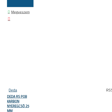
Megveszem
Deda
RS
DEDA RS POB
KARBON
NYEREGCSŐ 25
MM