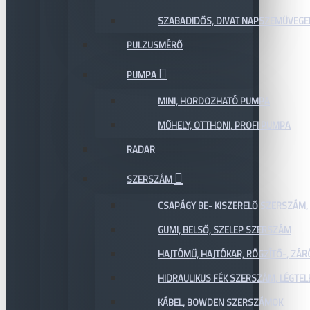
SZABADIDŐS, DIVAT NAPSZEMÜVEGE
PULZUSMÉRŐ
PUMPA
MINI, HORDOZHATÓ PUMPA
MŰHELY, OTTHONI, PROFI PUMPA
RADAR
SZERSZÁM
CSAPÁGY BE- KISZERELŐ SZERSZÁM,
GUMI, BELSŐ, SZELEP SZERSZÁM
HAJTÓMŰ, HAJTÓKAR, RÖGZÍTŐ-, ZÁ
HIDRAULIKUS FÉK SZERSZÁM, LÉGTEL
KÁBEL, BOWDEN SZERSZÁMOK