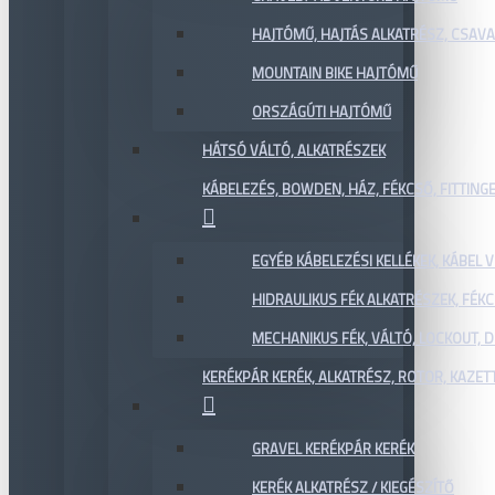
HAJTÓMŰ, HAJTÁS ALKATRÉSZ, CSAVAR
MOUNTAIN BIKE HAJTÓMŰ
ORSZÁGÚTI HAJTÓMŰ
HÁTSÓ VÁLTÓ, ALKATRÉSZEK
KÁBELEZÉS, BOWDEN, HÁZ, FÉKCSŐ, FITTING
EGYÉB KÁBELEZÉSI KELLÉKEK, KÁBEL
HIDRAULIKUS FÉK ALKATRÉSZEK, FÉKC
MECHANIKUS FÉK, VÁLTÓ, LOCKOUT,
KERÉKPÁR KERÉK, ALKATRÉSZ, ROTOR, KAZET
GRAVEL KERÉKPÁR KERÉK
KERÉK ALKATRÉSZ / KIEGÉSZÍTŐ