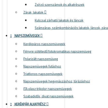
Zsírzó szerszámok és alkatrészek
Zárak, lakatok
Kulccsal zárható lakatok és láncok
Számzáras, számkombinációs lakatok, láncok, zára
NAPSZEMÜVEGEK
Kerékpáros napszemüvegek
Fényre sötétedő fotokromatikus napszemüveg
Polarizált napszemüveg
Napszemüvegek futáshoz
Triatlonos napszemüvegek
Napszemüvegek hegymászáshoz, túrázáshoz
ITA olasz trikolor napszemüvegek
Szabadidős, divat napszemüvegek
KERÉKPÁR ALKATRÉSZ