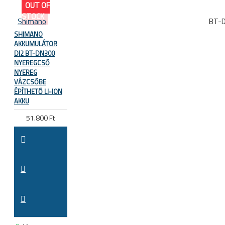
OUT OF
STOCK
Shimano
BT-
SHIMANO
AKKUMULÁTOR
DI2 BT-DN300
NYEREGCSŐ
NYEREG
VÁZCSŐBE
ÉPÍTHETŐ LI-ION
AKKU
51.800 Ft