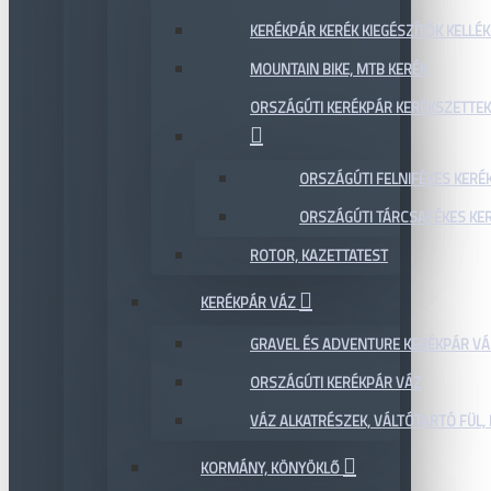
KERÉKPÁR KERÉK KIEGÉSZÍTŐK KELLÉK
MOUNTAIN BIKE, MTB KERÉK
ORSZÁGÚTI KERÉKPÁR KERÉKSZETTEK
ORSZÁGÚTI FELNIFÉKES KERÉ
ORSZÁGÚTI TÁRCSAFÉKES KE
ROTOR, KAZETTATEST
KERÉKPÁR VÁZ
GRAVEL ÉS ADVENTURE KERÉKPÁR VÁ
ORSZÁGÚTI KERÉKPÁR VÁZ
VÁZ ALKATRÉSZEK, VÁLTÓTARTÓ FÜL, 
KORMÁNY, KÖNYÖKLŐ