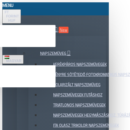
MENU
FT
FORINT
HUF
ÖSSZES TERMÉK
New
AKCIÓ
NAPSZEMÜVEG
MAGYAR
KERÉKPÁROS NAPSZEMÜVEGEK
FÉNYRE SÖTÉTEDŐ FOTOKROMATIKUS NAPS
POLARIZÁLT NAPSZEMÜVEG
NAPSZEMÜVEGEK FUTÁSHOZ
TRIATLONOS NAPSZEMÜVEGEK
NAPSZEMÜVEGEK HEGYMÁSZÁSHOZ, TÚRÁZ
ITA OLASZ TRIKOLOR NAPSZEMÜVEGEK