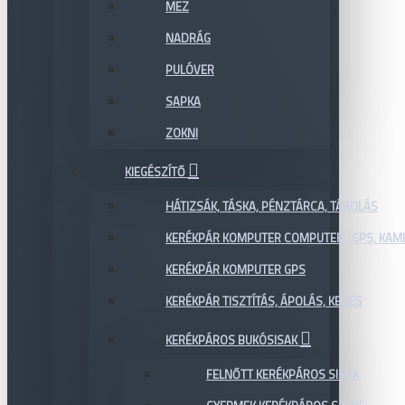
MEZ
NADRÁG
PULÓVER
SAPKA
ZOKNI
KIEGÉSZÍTŐ
HÁTIZSÁK, TÁSKA, PÉNZTÁRCA, TÁROLÁS
KERÉKPÁR KOMPUTER COMPUTER , GPS, KAM
KERÉKPÁR KOMPUTER GPS
KERÉKPÁR TISZTÍTÁS, ÁPOLÁS, KENÉS
KERÉKPÁROS BUKÓSISAK
FELNŐTT KERÉKPÁROS SISAK