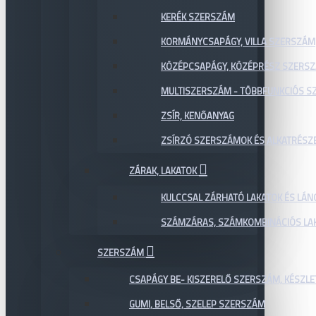
KERÉK SZERSZÁM
KORMÁNYCSAPÁGY, VILLA SZERSZÁM
KÖZÉPCSAPÁGY, KÖZÉPRÉSZ SZERS
MULTISZERSZÁM - TÖBBFUNKCIÓS 
ZSÍR, KENŐANYAG
ZSÍRZÓ SZERSZÁMOK ÉS ALKATRÉSZ
ZÁRAK, LAKATOK
KULCCSAL ZÁRHATÓ LAKATOK ÉS LÁN
SZÁMZÁRAS, SZÁMKOMBINÁCIÓS LAK
SZERSZÁM
CSAPÁGY BE- KISZERELŐ SZERSZÁM, KÉSZLE
GUMI, BELSŐ, SZELEP SZERSZÁM