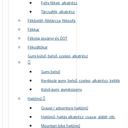
Felni fékek, alkatrész
Tárcsafék, alkatrész
Fékbetét, féktárcsa, fékpofa
Fékkar
Fékolaj ásványi és DOT
Fékváltókar
Gumi külső, belső, szelep, alkatrész
Gumi belső
Kerékpár gumi, belső, szelep, alkatrész, kellék
Külső gumi, gumiköpeny
Hajtómű
Gravel / adventure hajtómű
Hajtómű, hajtás alkatrész, csavar, alátét, stb.
Mountain bike hajtómű