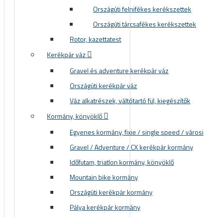
Országúti felnifékes kerékszettek
Országúti tárcsafékes kerékszettek
Rotor, kazettatest
Kerékpár váz
Gravel és adventure kerékpár váz
Országúti kerékpár váz
Váz alkatrészek, váltótartó fül, kiegészítők
Kormány, könyöklő
Egyenes kormány, fixie / single speed / városi
Gravel / Adventure / CX kerékpár kormány
Időfutam, triatlon kormány, könyöklő
Mountain bike kormány
Országúti kerékpár kormány
Pálya kerékpár kormány