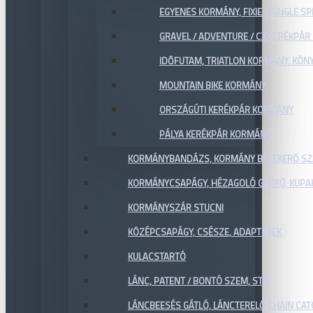
EGYENES KORMÁNY, FIXIE / SINGLE SP
GRAVEL / ADVENTURE / CX KERÉKPÁ
IDŐFUTAM, TRIATLON KORMÁNY, KÖN
MOUNTAIN BIKE KORMÁNY
ORSZÁGÚTI KERÉKPÁR KORMÁNY
PÁLYA KERÉKPÁR KORMÁNY
KORMÁNYBANDÁZS, KORMÁNY BETEKERŐ SZ
KORMÁNYCSAPÁGY, HÉZAGOLÓ GYŰRŰ, KUPA
KORMÁNYSZÁR STUCNI
KÖZÉPCSAPÁGY, CSÉSZE, ADAPTEREK
KULACSTARTÓ
LÁNC, PATENT / BONTÓ SZEM, STB.
LÁNCBEESÉS GÁTLÓ, LÁNCTERELŐ CHAIN CA