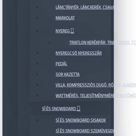
LÁNCTÁNYÉR, LÁNCKERÉK, CSAVAR
MARKOLAT
NYEREG
TRIATLON KERÉKPÁR, TRIATLONOS, TT
NYEREGCSŐ NYEREGSZÁR
PEDÁL
SOR KAZETTA
VILLA, KOMPRESSZIÓS DUGÓ, RÓZSA, ALKAT
WATTMÉRÉS, TELJESÍTMÉNYMÉRÉS HAJTÓMŰ,
SÍ ÉS SNOWBOARD
SÍ ÉS SNOWBOARD SISAKOK
SÍ ÉS SNOWBOARD SZEMÜVEGEK