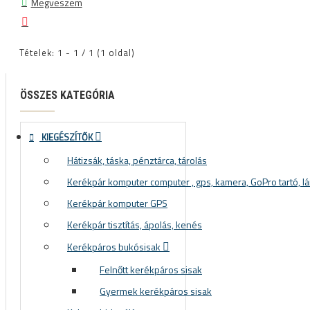
Megveszem
Tételek: 1 - 1 / 1 (1 oldal)
ÖSSZES KATEGÓRIA
KIEGÉSZÍTŐK
Hátizsák, táska, pénztárca, tárolás
Kerékpár komputer computer , gps, kamera, GoPro tartó, lá
Kerékpár komputer GPS
Kerékpár tisztítás, ápolás, kenés
Kerékpáros bukósisak
Felnőtt kerékpáros sisak
Gyermek kerékpáros sisak