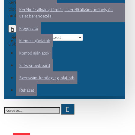
Kerékpár akkumulátor
eletromos váltórendszerhez,
Kerékpár állvány, tárolás, szerelő állvány, műhely és
motorhoz, stb
üzlet berendezés
Kiegészítő
0
Rendezés:
Kiemelt ajánlatok
Listázás:
Kombó ajánlatok
Sí és snowboard
Szerszám, kenőagyag, olaj, stb
Ruházat