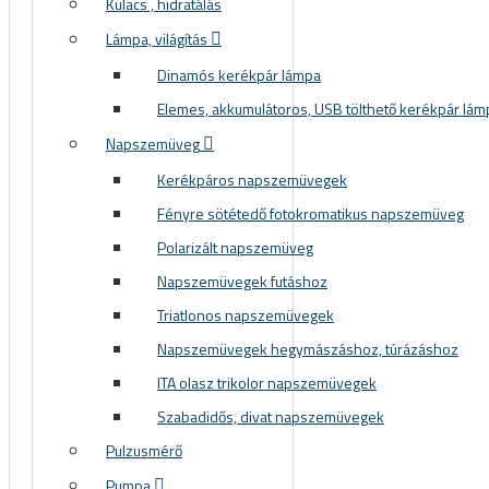
Kulacs , hidratálás
Lámpa, világítás
Dinamós kerékpár lámpa
Elemes, akkumulátoros, USB tölthető kerékpár lám
Napszemüveg
Kerékpáros napszemüvegek
Fényre sötétedő fotokromatikus napszemüveg
Polarizált napszemüveg
Napszemüvegek futáshoz
Triatlonos napszemüvegek
Napszemüvegek hegymászáshoz, túrázáshoz
ITA olasz trikolor napszemüvegek
Szabadidős, divat napszemüvegek
Pulzusmérő
Pumpa