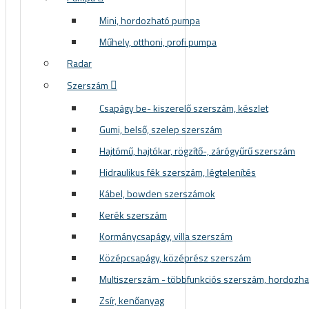
Mini, hordozható pumpa
Műhely, otthoni, profi pumpa
Radar
Szerszám
Csapágy be- kiszerelő szerszám, készlet
Gumi, belső, szelep szerszám
Hajtómű, hajtókar, rögzítő-, zárógyűrű szerszám
Hidraulikus fék szerszám, légtelenítés
Kábel, bowden szerszámok
Kerék szerszám
Kormánycsapágy, villa szerszám
Középcsapágy, középrész szerszám
Multiszerszám - többfunkciós szerszám, hordozh
Zsír, kenőanyag