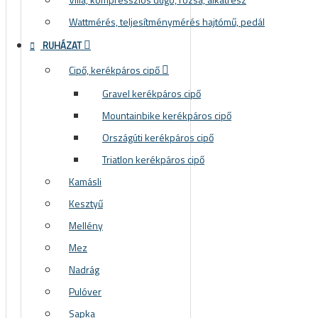
Wattmérés, teljesítménymérés hajtómű, pedál
RUHÁZAT
Cipő, kerékpáros cipő
Gravel kerékpáros cipő
Mountainbike kerékpáros cipő
Országúti kerékpáros cipő
Triatlon kerékpáros cipő
Kamásli
Kesztyű
Mellény
Mez
Nadrág
Pulóver
Sapka