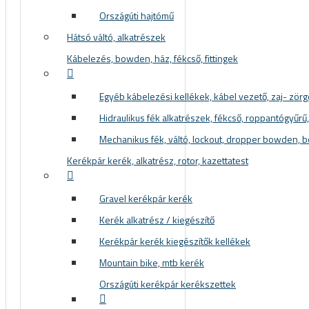
Országúti hajtómű
Hátsó váltó, alkatrészek
Kábelezés, bowden, ház, fékcső, fittingek
Egyéb kábelezési kellékek, kábel vezető, zaj- zör
Hidraulikus fék alkatrészek, fékcső, roppantógyűrű, f
Mechanikus fék, váltó, lockout, dropper bowden, 
Kerékpár kerék, alkatrész, rotor, kazettatest
Gravel kerékpár kerék
Kerék alkatrész / kiegészítő
Kerékpár kerék kiegészítők kellékek
Mountain bike, mtb kerék
Országúti kerékpár kerékszettek