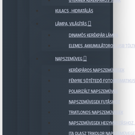
GYERMEK KERÉKPÁROS SISAK
KULACS , HIDRATÁLÁS
LÁMPA, VILÁGÍTÁS
DINAMÓS KERÉKPÁR LÁMPA
ELEMES, AKKUMULÁTOROS, USB TÖL
NAPSZEMÜVEG
KERÉKPÁROS NAPSZEMÜVEGEK
FÉNYRE SÖTÉTEDŐ FOTOKROMATIKU
POLARIZÁLT NAPSZEMÜVEG
NAPSZEMÜVEGEK FUTÁSHOZ
TRIATLONOS NAPSZEMÜVEGEK
NAPSZEMÜVEGEK HEGYMÁSZÁSHOZ,
ITA OLASZ TRIKOLOR NAPSZEMÜVEGE