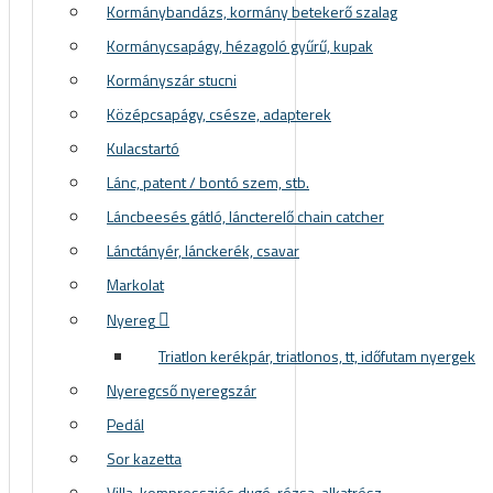
Kormánybandázs, kormány betekerő szalag
Kormánycsapágy, hézagoló gyűrű, kupak
Kormányszár stucni
Középcsapágy, csésze, adapterek
Kulacstartó
Lánc, patent / bontó szem, stb.
Láncbeesés gátló, láncterelő chain catcher
Lánctányér, lánckerék, csavar
Markolat
Nyereg
Triatlon kerékpár, triatlonos, tt, időfutam nyergek
Nyeregcső nyeregszár
Pedál
Sor kazetta
Villa, kompressziós dugó, rózsa, alkatrész