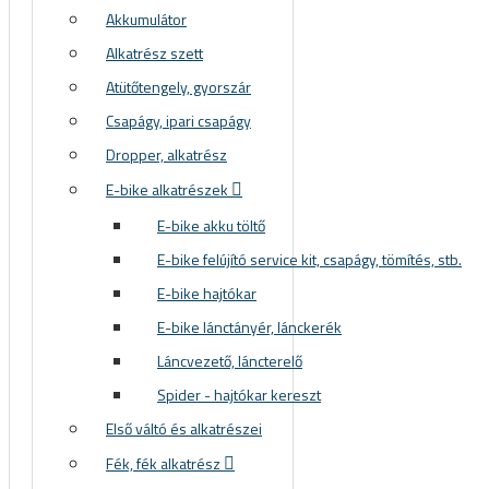
Akkumulátor
Alkatrész szett
Atütőtengely, gyorszár
Csapágy, ipari csapágy
Dropper, alkatrész
E-bike alkatrészek
E-bike akku töltő
E-bike felújító service kit, csapágy, tömítés, stb.
E-bike hajtókar
E-bike lánctányér, lánckerék
Láncvezető, láncterelő
Spider - hajtókar kereszt
Első váltó és alkatrészei
Fék, fék alkatrész