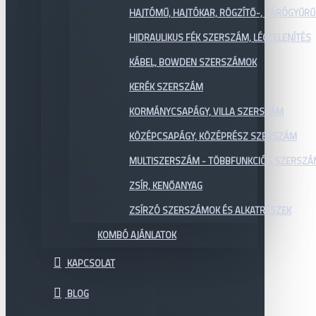
HAJTÓMŰ, HAJTÓKAR, RÖGZÍTŐ-, ZÁRÓGYŰR
HIDRAULIKUS FÉK SZERSZÁM, LÉGTELENÍTÉS
KÁBEL, BOWDEN SZERSZÁMOK
KERÉK SZERSZÁM
KORMÁNYCSAPÁGY, VILLA SZERSZÁM
KÖZÉPCSAPÁGY, KÖZÉPRÉSZ SZERSZÁM
MULTISZERSZÁM - TÖBBFUNKCIÓS SZERSZ
ZSÍR, KENŐANYAG
ZSÍRZÓ SZERSZÁMOK ÉS ALKATRÉSZEK
KOMBÓ AJÁNLATOK
KAPCSOLAT
BLOG