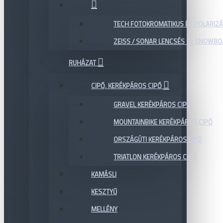
TECH FOTOKROMATIKUS ÉS POLARIZÁ
ZEISS / SONAR LENCSÉS SÍ, SNOWB
RUHÁZAT
CIPŐ, KERÉKPÁROS CIPŐ
GRAVEL KERÉKPÁROS CIPŐ
MOUNTAINBIKE KERÉKPÁROS CIPŐ
ORSZÁGÚTI KERÉKPÁROS CIPŐ
TRIATLON KERÉKPÁROS CIPŐ
KAMÁSLI
KESZTYŰ
MELLÉNY