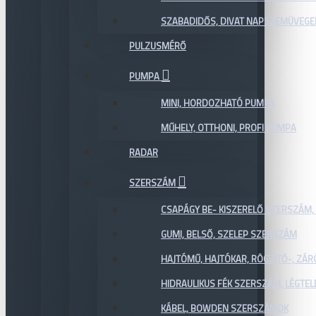
SZABADIDŐS, DIVAT NAPSZEMÜVEGE
PULZUSMÉRŐ
PUMPA
MINI, HORDOZHATÓ PUMPA
MŰHELY, OTTHONI, PROFI PUMPA
RADAR
SZERSZÁM
CSAPÁGY BE- KISZERELŐ SZERSZÁM,
GUMI, BELSŐ, SZELEP SZERSZÁM
HAJTÓMŰ, HAJTÓKAR, RÖGZÍTŐ-, ZÁ
HIDRAULIKUS FÉK SZERSZÁM, LÉGTEL
KÁBEL, BOWDEN SZERSZÁMOK