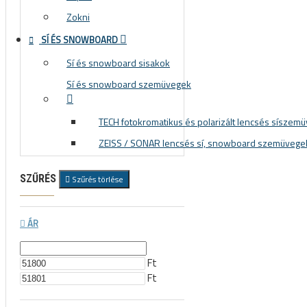
Zokni
SÍ ÉS SNOWBOARD
Sí és snowboard sisakok
Sí és snowboard szemüvegek
TECH fotokromatikus és polarizált lencsés síszem
ZEISS / SONAR lencsés sí, snowboard szemüvege
SZŰRÉS
Szűrés törlése
ÁR
Ft
Ft