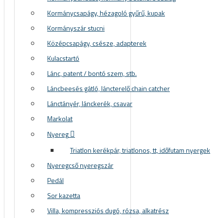
Kormánycsapágy, hézagoló gyűrű, kupak
Kormányszár stucni
Középcsapágy, csésze, adapterek
Kulacstartó
Lánc, patent / bontó szem, stb.
Láncbeesés gátló, láncterelő chain catcher
Lánctányér, lánckerék, csavar
Markolat
Nyereg
Triatlon kerékpár, triatlonos, tt, időfutam nyergek
Nyeregcső nyeregszár
Pedál
Sor kazetta
Villa, kompressziós dugó, rózsa, alkatrész