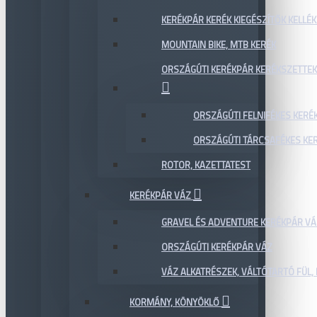
KERÉKPÁR KERÉK KIEGÉSZÍTŐK KELLÉK
MOUNTAIN BIKE, MTB KERÉK
ORSZÁGÚTI KERÉKPÁR KERÉKSZETTEK
ORSZÁGÚTI FELNIFÉKES KERÉ
ORSZÁGÚTI TÁRCSAFÉKES KE
ROTOR, KAZETTATEST
KERÉKPÁR VÁZ
GRAVEL ÉS ADVENTURE KERÉKPÁR VÁ
ORSZÁGÚTI KERÉKPÁR VÁZ
VÁZ ALKATRÉSZEK, VÁLTÓTARTÓ FÜL, 
KORMÁNY, KÖNYÖKLŐ