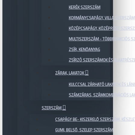
KERÉK SZERSZÁM
KORMÁNYCSAPÁGY, VILLA SZERSZÁM
KÖZÉPCSAPÁGY, KÖZÉPRÉSZ SZERS
MULTISZERSZÁM - TÖBBFUNKCIÓS 
ZSÍR, KENŐANYAG
ZSÍRZÓ SZERSZÁMOK ÉS ALKATRÉSZ
ZÁRAK, LAKATOK
KULCCSAL ZÁRHATÓ LAKATOK ÉS LÁN
SZÁMZÁRAS, SZÁMKOMBINÁCIÓS LAK
SZERSZÁM
CSAPÁGY BE- KISZERELŐ SZERSZÁM, KÉSZLE
GUMI, BELSŐ, SZELEP SZERSZÁM