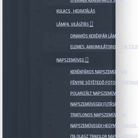
GYERMEK KERÉKPÁROS SISAK
KULACS , HIDRATÁLÁS
LÁMPA, VILÁGÍTÁS
DINAMÓS KERÉKPÁR LÁMPA
ELEMES, AKKUMULÁTOROS, USB TÖL
NAPSZEMÜVEG
KERÉKPÁROS NAPSZEMÜVEGEK
FÉNYRE SÖTÉTEDŐ FOTOKROMATIKU
POLARIZÁLT NAPSZEMÜVEG
NAPSZEMÜVEGEK FUTÁSHOZ
TRIATLONOS NAPSZEMÜVEGEK
NAPSZEMÜVEGEK HEGYMÁSZÁSHOZ,
ITA OLASZ TRIKOLOR NAPSZEMÜVEGE