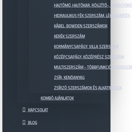
HAJTÓMŰ, HAJTÓKAR, RÖGZÍTŐ-, ZÁRÓGYŰR
HIDRAULIKUS FÉK SZERSZÁM, LÉGTELENÍTÉS
KÁBEL, BOWDEN SZERSZÁMOK
KERÉK SZERSZÁM
KORMÁNYCSAPÁGY, VILLA SZERSZÁM
KÖZÉPCSAPÁGY, KÖZÉPRÉSZ SZERSZÁM
MULTISZERSZÁM - TÖBBFUNKCIÓS SZERSZ
ZSÍR, KENŐANYAG
ZSÍRZÓ SZERSZÁMOK ÉS ALKATRÉSZEK
KOMBÓ AJÁNLATOK
KAPCSOLAT
BLOG