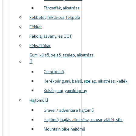
Tárcsafék, alkatrész
Fékbetét, féktárcsa, fékpofa
Fékkar
Fékolaj ásványi és DOT
Fékváltókar
Gumi külső, belső, szelep, alkatrész
Gumi belső
Kerékpár gumi, belső, szelep, alkatrész, kellék
Külső gumi, gumiköpeny
Hajtómű
Gravel / adventure hajtómű
Hajtómű, hajtás alkatrész, csavar, alátét, stb.
Mountain bike hajtómű