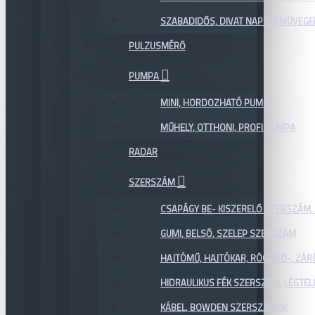
SZABADIDŐS, DIVAT NAPSZEMÜVEGE
PULZUSMÉRŐ
PUMPA
MINI, HORDOZHATÓ PUMPA
MŰHELY, OTTHONI, PROFI PUMPA
RADAR
SZERSZÁM
CSAPÁGY BE- KISZERELŐ SZERSZÁM,
GUMI, BELSŐ, SZELEP SZERSZÁM
HAJTÓMŰ, HAJTÓKAR, RÖGZÍTŐ-, ZÁ
HIDRAULIKUS FÉK SZERSZÁM, LÉGTEL
KÁBEL, BOWDEN SZERSZÁMOK