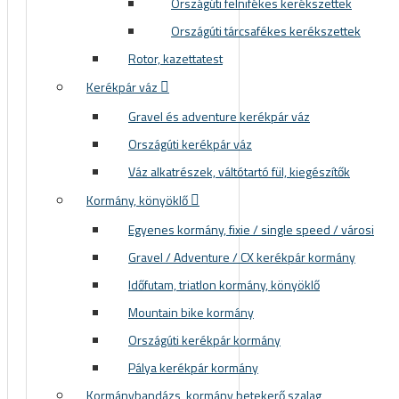
Országúti felnifékes kerékszettek
Országúti tárcsafékes kerékszettek
Rotor, kazettatest
Kerékpár váz
Gravel és adventure kerékpár váz
Országúti kerékpár váz
Váz alkatrészek, váltótartó fül, kiegészítők
Kormány, könyöklő
Egyenes kormány, fixie / single speed / városi
Gravel / Adventure / CX kerékpár kormány
Időfutam, triatlon kormány, könyöklő
Mountain bike kormány
Országúti kerékpár kormány
Pálya kerékpár kormány
Kormánybandázs, kormány betekerő szalag