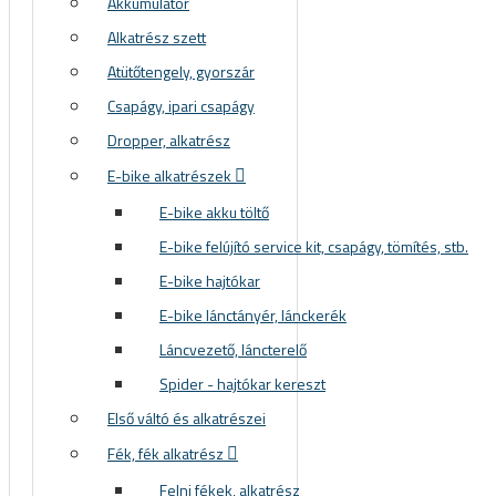
Akkumulátor
Alkatrész szett
Atütőtengely, gyorszár
Csapágy, ipari csapágy
Dropper, alkatrész
E-bike alkatrészek
E-bike akku töltő
E-bike felújító service kit, csapágy, tömítés, stb.
E-bike hajtókar
E-bike lánctányér, lánckerék
Láncvezető, láncterelő
Spider - hajtókar kereszt
Első váltó és alkatrészei
Fék, fék alkatrész
Felni fékek, alkatrész