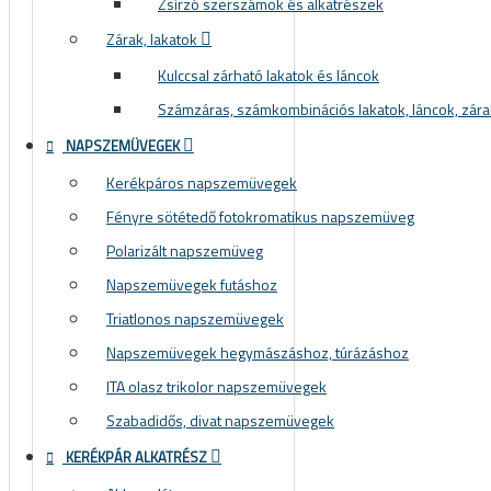
Zsírzó szerszámok és alkatrészek
Zárak, lakatok
Kulccsal zárható lakatok és láncok
Számzáras, számkombinációs lakatok, láncok, zára
NAPSZEMÜVEGEK
Kerékpáros napszemüvegek
Fényre sötétedő fotokromatikus napszemüveg
Polarizált napszemüveg
Napszemüvegek futáshoz
Triatlonos napszemüvegek
Napszemüvegek hegymászáshoz, túrázáshoz
ITA olasz trikolor napszemüvegek
Szabadidős, divat napszemüvegek
KERÉKPÁR ALKATRÉSZ