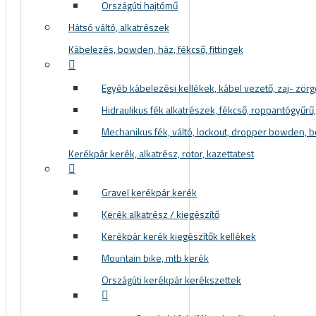
Országúti hajtómű
Hátsó váltó, alkatrészek
Kábelezés, bowden, ház, fékcső, fittingek
Egyéb kábelezési kellékek, kábel vezető, zaj- zör
Hidraulikus fék alkatrészek, fékcső, roppantógyűrű, f
Mechanikus fék, váltó, lockout, dropper bowden, 
Kerékpár kerék, alkatrész, rotor, kazettatest
Gravel kerékpár kerék
Kerék alkatrész / kiegészítő
Kerékpár kerék kiegészítők kellékek
Mountain bike, mtb kerék
Országúti kerékpár kerékszettek