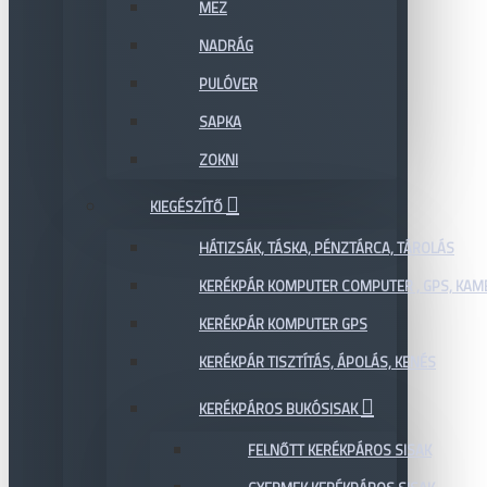
MEZ
NADRÁG
PULÓVER
SAPKA
ZOKNI
KIEGÉSZÍTŐ
HÁTIZSÁK, TÁSKA, PÉNZTÁRCA, TÁROLÁS
KERÉKPÁR KOMPUTER COMPUTER , GPS, KAM
KERÉKPÁR KOMPUTER GPS
KERÉKPÁR TISZTÍTÁS, ÁPOLÁS, KENÉS
KERÉKPÁROS BUKÓSISAK
FELNŐTT KERÉKPÁROS SISAK