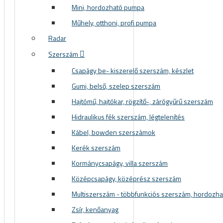
Mini, hordozható pumpa
Műhely, otthoni, profi pumpa
Radar
Szerszám
Csapágy be- kiszerelő szerszám, készlet
Gumi, belső, szelep szerszám
Hajtómű, hajtókar, rögzítő-, zárógyűrű szerszám
Hidraulikus fék szerszám, légtelenítés
Kábel, bowden szerszámok
Kerék szerszám
Kormánycsapágy, villa szerszám
Középcsapágy, középrész szerszám
Multiszerszám - többfunkciós szerszám, hordozh
Zsír, kenőanyag