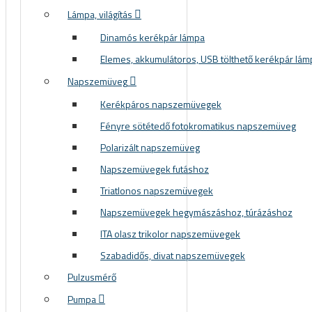
Lámpa, világítás
Dinamós kerékpár lámpa
Elemes, akkumulátoros, USB tölthető kerékpár lám
Napszemüveg
Kerékpáros napszemüvegek
Fényre sötétedő fotokromatikus napszemüveg
Polarizált napszemüveg
Napszemüvegek futáshoz
Triatlonos napszemüvegek
Napszemüvegek hegymászáshoz, túrázáshoz
ITA olasz trikolor napszemüvegek
Szabadidős, divat napszemüvegek
Pulzusmérő
Pumpa