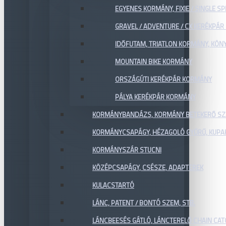
EGYENES KORMÁNY, FIXIE / SINGLE SP
GRAVEL / ADVENTURE / CX KERÉKPÁ
IDŐFUTAM, TRIATLON KORMÁNY, KÖN
MOUNTAIN BIKE KORMÁNY
ORSZÁGÚTI KERÉKPÁR KORMÁNY
PÁLYA KERÉKPÁR KORMÁNY
KORMÁNYBANDÁZS, KORMÁNY BETEKERŐ SZ
KORMÁNYCSAPÁGY, HÉZAGOLÓ GYŰRŰ, KUPA
KORMÁNYSZÁR STUCNI
KÖZÉPCSAPÁGY, CSÉSZE, ADAPTEREK
KULACSTARTÓ
LÁNC, PATENT / BONTÓ SZEM, STB.
LÁNCBEESÉS GÁTLÓ, LÁNCTERELŐ CHAIN CA