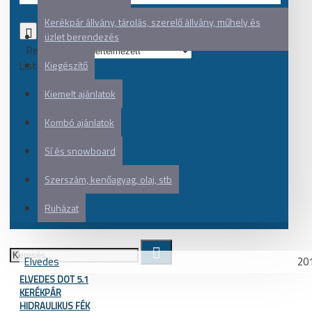
Kerékpár állvány, tárolás, szerelő állvány, műhely és
0
üzlet berendezés
Rendezés:
Listázás:
Kiegészítő
Kiemelt ajánlatok
Kombó ajánlatok
Sí és snowboard
Szerszám, kenőagyag, olaj, stb
Ruházat
Elvedes
20
ELVEDES DOT 5.1
KERÉKPÁR
HIDRAULIKUS FÉK