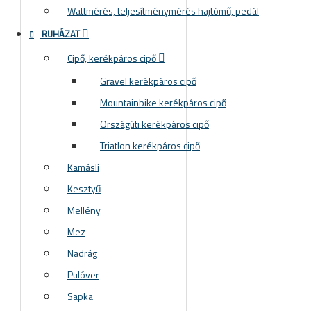
Wattmérés, teljesítménymérés hajtómű, pedál
RUHÁZAT
Cipő, kerékpáros cipő
Gravel kerékpáros cipő
Mountainbike kerékpáros cipő
Országúti kerékpáros cipő
Triatlon kerékpáros cipő
Kamásli
Kesztyű
Mellény
Mez
Nadrág
Pulóver
Sapka