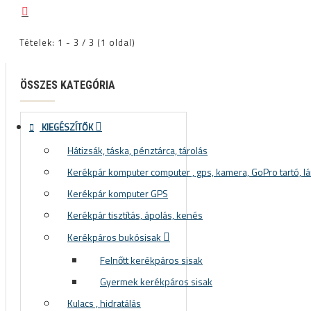
Tételek: 1 - 3 / 3 (1 oldal)
ÖSSZES KATEGÓRIA
KIEGÉSZÍTŐK
Hátizsák, táska, pénztárca, tárolás
Kerékpár komputer computer , gps, kamera, GoPro tartó, lá
Kerékpár komputer GPS
Kerékpár tisztítás, ápolás, kenés
Kerékpáros bukósisak
Felnőtt kerékpáros sisak
Gyermek kerékpáros sisak
Kulacs , hidratálás