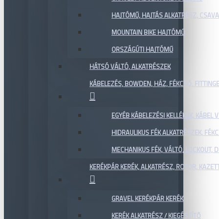
HAJTÓMŰ, HAJTÁS ALKATRÉSZ, CSAVAR
MOUNTAIN BIKE HAJTÓMŰ
ORSZÁGÚTI HAJTÓMŰ
HÁTSÓ VÁLTÓ, ALKATRÉSZEK
KÁBELEZÉS, BOWDEN, HÁZ, FÉKCSŐ, FITTING
EGYÉB KÁBELEZÉSI KELLÉKEK, KÁBEL
HIDRAULIKUS FÉK ALKATRÉSZEK, FÉKC
MECHANIKUS FÉK, VÁLTÓ, LOCKOUT,
KERÉKPÁR KERÉK, ALKATRÉSZ, ROTOR, KAZET
GRAVEL KERÉKPÁR KERÉK
KERÉK ALKATRÉSZ / KIEGÉSZÍTŐ