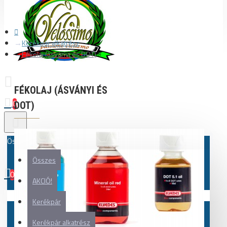
Kerékpár alkatrész
Fékolaj (ásványi és DOT)
FÉKOLAJ (ÁSVÁNYI ÉS
0
DOT)
Összes
Összes
0
AKCIÓ!
Az Ön kosara üres!
Kerékpár
Kerékpár alkatrész