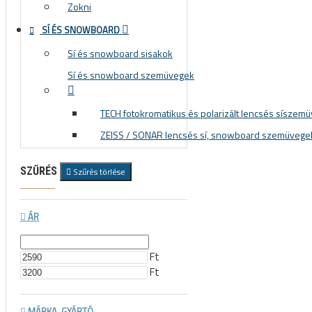
Zokni
SÍ ÉS SNOWBOARD
Sí és snowboard sisakok
Sí és snowboard szemüvegek
TECH fotokromatikus és polarizált lencsés síszem
ZEISS / SONAR lencsés sí, snowboard szemüvege
SZŰRÉS
Szűrés törlése
ÁR
Ft
Ft
MÁRKA, GYÁRTÓ