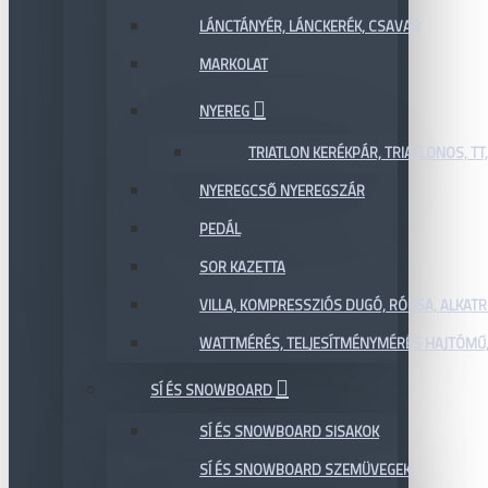
LÁNCTÁNYÉR, LÁNCKERÉK, CSAVAR
MARKOLAT
NYEREG
TRIATLON KERÉKPÁR, TRIATLONOS, TT
NYEREGCSŐ NYEREGSZÁR
PEDÁL
SOR KAZETTA
VILLA, KOMPRESSZIÓS DUGÓ, RÓZSA, ALKAT
WATTMÉRÉS, TELJESÍTMÉNYMÉRÉS HAJTÓMŰ,
SÍ ÉS SNOWBOARD
SÍ ÉS SNOWBOARD SISAKOK
SÍ ÉS SNOWBOARD SZEMÜVEGEK