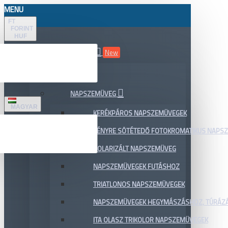
MENU
FT
FORINT
HUF
ÖSSZES TERMÉK
New
AKCIÓ
NAPSZEMÜVEG
MAGYAR
KERÉKPÁROS NAPSZEMÜVEGEK
FÉNYRE SÖTÉTEDŐ FOTOKROMATIKUS NAPS
POLARIZÁLT NAPSZEMÜVEG
NAPSZEMÜVEGEK FUTÁSHOZ
TRIATLONOS NAPSZEMÜVEGEK
NAPSZEMÜVEGEK HEGYMÁSZÁSHOZ, TÚRÁZ
ITA OLASZ TRIKOLOR NAPSZEMÜVEGEK