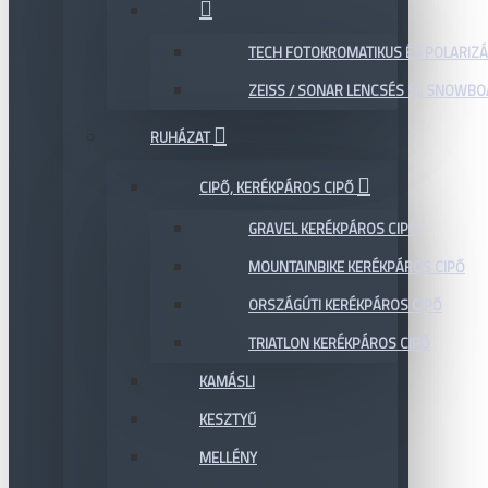
TECH FOTOKROMATIKUS ÉS POLARIZÁ
ZEISS / SONAR LENCSÉS SÍ, SNOWB
RUHÁZAT
CIPŐ, KERÉKPÁROS CIPŐ
GRAVEL KERÉKPÁROS CIPŐ
MOUNTAINBIKE KERÉKPÁROS CIPŐ
ORSZÁGÚTI KERÉKPÁROS CIPŐ
TRIATLON KERÉKPÁROS CIPŐ
KAMÁSLI
KESZTYŰ
MELLÉNY