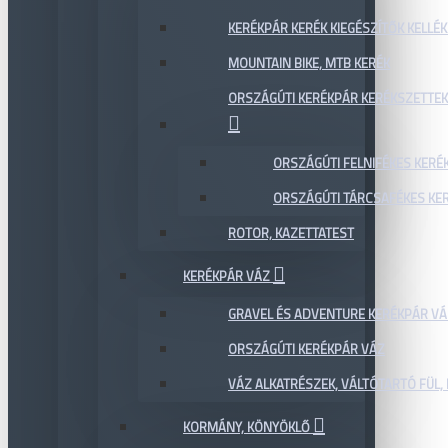
KERÉKPÁR KERÉK KIEGÉSZÍTŐK KELLÉK
MOUNTAIN BIKE, MTB KERÉK
ORSZÁGÚTI KERÉKPÁR KERÉKSZETTEK
ORSZÁGÚTI FELNIFÉKES KERÉ
ORSZÁGÚTI TÁRCSAFÉKES KE
ROTOR, KAZETTATEST
KERÉKPÁR VÁZ
GRAVEL ÉS ADVENTURE KERÉKPÁR VÁ
ORSZÁGÚTI KERÉKPÁR VÁZ
VÁZ ALKATRÉSZEK, VÁLTÓTARTÓ FÜL, 
KORMÁNY, KÖNYÖKLŐ