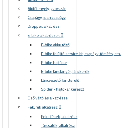
Atütőtengely, gyorszár
Csapágy, ipari csapágy
Dropper, alkatrész
E-bike alkatrészek
E-bike akku töltő
E-bike felújító service kit, csapágy, tömítés, stb.
E-bike hajtókar
E-bike lánctányér, lánckerék
Láncvezető, láncterelő
Spider - hajtókar kereszt
Első váltó és alkatrészei
Fék, fék alkatrész
Felni fékek, alkatrész
Tárcsafék, alkatrész