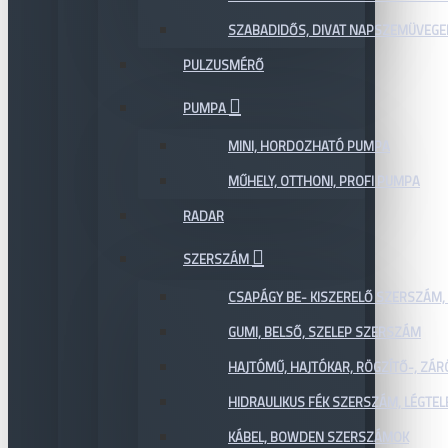
SZABADIDŐS, DIVAT NAPSZEMÜVEGE
PULZUSMÉRŐ
PUMPA
MINI, HORDOZHATÓ PUMPA
MŰHELY, OTTHONI, PROFI PUMPA
RADAR
SZERSZÁM
CSAPÁGY BE- KISZERELŐ SZERSZÁM,
GUMI, BELSŐ, SZELEP SZERSZÁM
HAJTÓMŰ, HAJTÓKAR, RÖGZÍTŐ-, ZÁ
HIDRAULIKUS FÉK SZERSZÁM, LÉGTEL
KÁBEL, BOWDEN SZERSZÁMOK