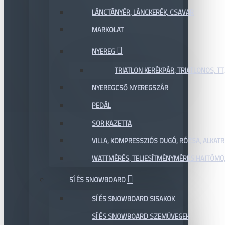
LÁNCTÁNYÉR, LÁNCKERÉK, CSAVAR
MARKOLAT
NYEREG
TRIATLON KERÉKPÁR, TRIATLONOS, TT
NYEREGCSŐ NYEREGSZÁR
PEDÁL
SOR KAZETTA
VILLA, KOMPRESSZIÓS DUGÓ, RÓZSA, ALKAT
WATTMÉRÉS, TELJESÍTMÉNYMÉRÉS HAJTÓMŰ,
SÍ ÉS SNOWBOARD
SÍ ÉS SNOWBOARD SISAKOK
SÍ ÉS SNOWBOARD SZEMÜVEGEK