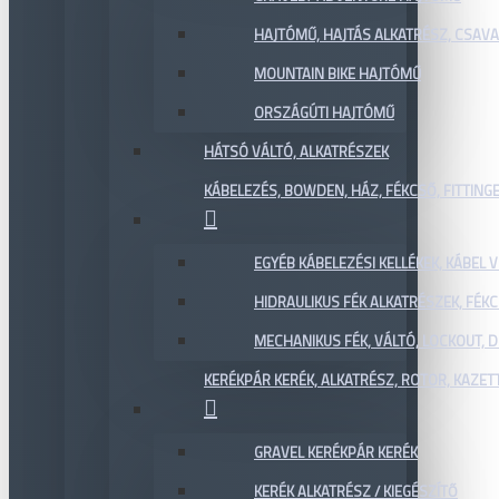
HAJTÓMŰ, HAJTÁS ALKATRÉSZ, CSAVAR
MOUNTAIN BIKE HAJTÓMŰ
ORSZÁGÚTI HAJTÓMŰ
HÁTSÓ VÁLTÓ, ALKATRÉSZEK
KÁBELEZÉS, BOWDEN, HÁZ, FÉKCSŐ, FITTING
EGYÉB KÁBELEZÉSI KELLÉKEK, KÁBEL
HIDRAULIKUS FÉK ALKATRÉSZEK, FÉKC
MECHANIKUS FÉK, VÁLTÓ, LOCKOUT,
KERÉKPÁR KERÉK, ALKATRÉSZ, ROTOR, KAZET
GRAVEL KERÉKPÁR KERÉK
KERÉK ALKATRÉSZ / KIEGÉSZÍTŐ