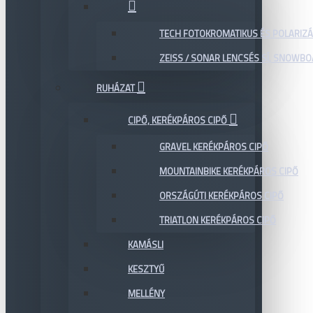
TECH FOTOKROMATIKUS ÉS POLARIZÁ
ZEISS / SONAR LENCSÉS SÍ, SNOWB
RUHÁZAT
CIPŐ, KERÉKPÁROS CIPŐ
GRAVEL KERÉKPÁROS CIPŐ
MOUNTAINBIKE KERÉKPÁROS CIPŐ
ORSZÁGÚTI KERÉKPÁROS CIPŐ
TRIATLON KERÉKPÁROS CIPŐ
KAMÁSLI
KESZTYŰ
MELLÉNY