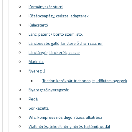
Kormányszár stucni
Középcsapágy, csésze, adapterek
Kulacstartó
Lánc, patent / bontó szem, stb.
Láncbeesés gátló, láncterelő chain catcher
Lánctányér, lánckerék, csavar
Markolat
Nyereg
Triatlon kerékpár, triatlonos, tt, időfutam nyergek
Nyeregcső nyeregszár
Pedál
Sor kazetta
Villa, kompressziós dugó, rózsa, alkatrész
Wattmérés, teljesítménymérés hajtómű, pedál