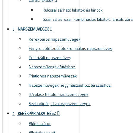
Zárak, lakatok
Kulccsal zárható lakatok és láncok
Számzáras, számkombinációs lakatok, láncok, zára
NAPSZEMÜVEGEK
Kerékpáros napszemüvegek
Fényre sötétedő fotokromatikus napszemüveg
Polarizált napszemüveg
Napszemüvegek futáshoz
Triatlonos napszemüvegek
Napszemüvegek hegymászáshoz, túrázáshoz
ITA olasz trikolor napszemüvegek
Szabadidős, divat napszemüvegek
KERÉKPÁR ALKATRÉSZ
Akkumulátor
Alkatrész szett