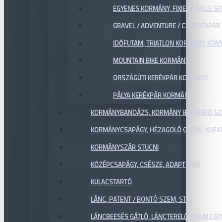
EGYENES KORMÁNY, FIXIE / SINGLE SP
GRAVEL / ADVENTURE / CX KERÉKPÁ
IDŐFUTAM, TRIATLON KORMÁNY, KÖN
MOUNTAIN BIKE KORMÁNY
ORSZÁGÚTI KERÉKPÁR KORMÁNY
PÁLYA KERÉKPÁR KORMÁNY
KORMÁNYBANDÁZS, KORMÁNY BETEKERŐ SZ
KORMÁNYCSAPÁGY, HÉZAGOLÓ GYŰRŰ, KUPA
KORMÁNYSZÁR STUCNI
KÖZÉPCSAPÁGY, CSÉSZE, ADAPTEREK
KULACSTARTÓ
LÁNC, PATENT / BONTÓ SZEM, STB.
LÁNCBEESÉS GÁTLÓ, LÁNCTERELŐ CHAIN CA