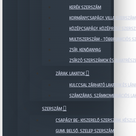
KERÉK SZERSZÁM
KORMÁNYCSAPÁGY, VILLA SZERSZÁM
KÖZÉPCSAPÁGY, KÖZÉPRÉSZ SZERS
MULTISZERSZÁM - TÖBBFUNKCIÓS 
ZSÍR, KENŐANYAG
ZSÍRZÓ SZERSZÁMOK ÉS ALKATRÉSZ
ZÁRAK, LAKATOK
KULCCSAL ZÁRHATÓ LAKATOK ÉS LÁN
SZÁMZÁRAS, SZÁMKOMBINÁCIÓS LAK
SZERSZÁM
CSAPÁGY BE- KISZERELŐ SZERSZÁM, KÉSZLE
GUMI, BELSŐ, SZELEP SZERSZÁM