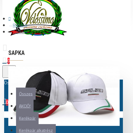
Ruházat
Sapka
SAPKA
0
Összes
Összes
0
AKCIÓ!
Az Ön kosara üres!
Kerékpár
Kerékpár alkatrész