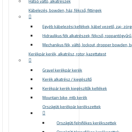
Hátsó váltó, alkatrészek
Kábelezés, bowden, ház, fékcső, fittingek
Egyéb kábelezési kellékek, kábel vezető, zaj- zör
Hidraulikus fék alkatrészek, fékcső, roppantógyűrű, f
Mechanikus fék, váltó, lockout, dropper bowden, 
Kerékpár kerék, alkatrész, rotor, kazettatest
Gravel kerékpár kerék
Kerék alkatrész / kiegészítő
Kerékpár kerék kiegészítők kellékek
Mountain bike, mtb kerék
Országúti kerékpár kerékszettek
Országúti felnifékes kerékszettek
Országúti tárcsafékes kerékszettek