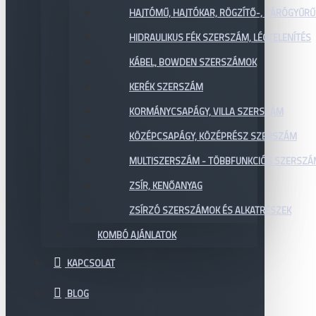
HAJTÓMŰ, HAJTÓKAR, RÖGZÍTŐ-, ZÁRÓGYŰR
HIDRAULIKUS FÉK SZERSZÁM, LÉGTELENÍTÉS
KÁBEL, BOWDEN SZERSZÁMOK
KERÉK SZERSZÁM
KORMÁNYCSAPÁGY, VILLA SZERSZÁM
KÖZÉPCSAPÁGY, KÖZÉPRÉSZ SZERSZÁM
MULTISZERSZÁM - TÖBBFUNKCIÓS SZERSZ
ZSÍR, KENŐANYAG
ZSÍRZÓ SZERSZÁMOK ÉS ALKATRÉSZEK
KOMBÓ AJÁNLATOK
KAPCSOLAT
BLOG