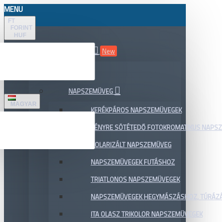
MENU
FT
FORINT
HUF
ÖSSZES TERMÉK
New
AKCIÓ
NAPSZEMÜVEG
MAGYAR
KERÉKPÁROS NAPSZEMÜVEGEK
FÉNYRE SÖTÉTEDŐ FOTOKROMATIKUS NAPS
POLARIZÁLT NAPSZEMÜVEG
NAPSZEMÜVEGEK FUTÁSHOZ
TRIATLONOS NAPSZEMÜVEGEK
NAPSZEMÜVEGEK HEGYMÁSZÁSHOZ, TÚRÁZ
ITA OLASZ TRIKOLOR NAPSZEMÜVEGEK