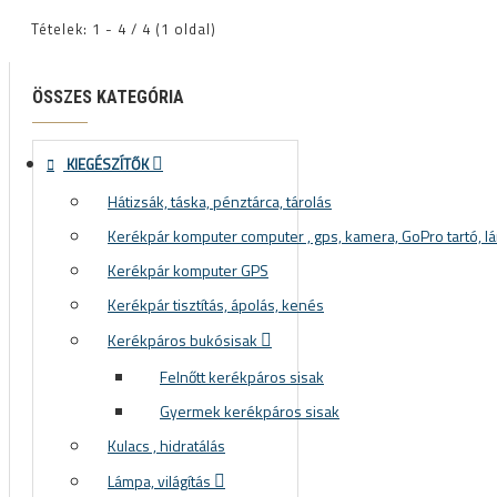
Tételek: 1 - 4 / 4 (1 oldal)
ÖSSZES KATEGÓRIA
KIEGÉSZÍTŐK
Hátizsák, táska, pénztárca, tárolás
Kerékpár komputer computer , gps, kamera, GoPro tartó, lá
Kerékpár komputer GPS
Kerékpár tisztítás, ápolás, kenés
Kerékpáros bukósisak
Felnőtt kerékpáros sisak
Gyermek kerékpáros sisak
Kulacs , hidratálás
Lámpa, világítás