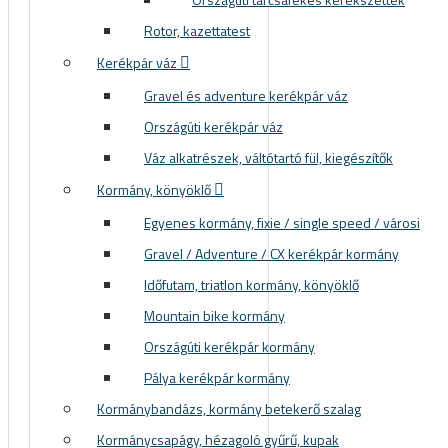
Rotor, kazettatest
Kerékpár váz
Gravel és adventure kerékpár váz
Országúti kerékpár váz
Váz alkatrészek, váltótartó fül, kiegészítők
Kormány, könyöklő
Egyenes kormány, fixie / single speed / városi
Gravel / Adventure / CX kerékpár kormány
Időfutam, triatlon kormány, könyöklő
Mountain bike kormány
Országúti kerékpár kormány
Pálya kerékpár kormány
Kormánybandázs, kormány betekerő szalag
Kormánycsapágy, hézagoló gyűrű, kupak