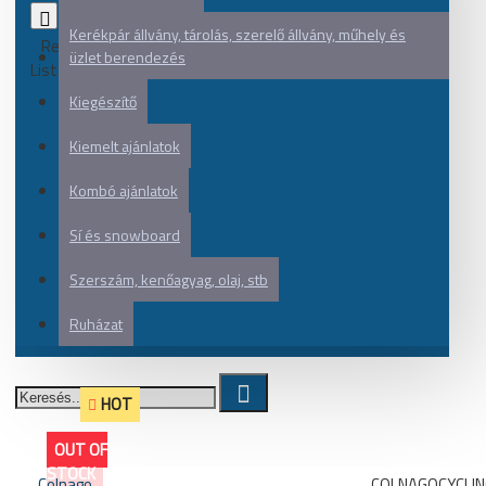
0
Kerékpár állvány, tárolás, szerelő állvány, műhely és
Rendezés:
üzlet berendezés
Listázás:
Kiegészítő
Kiemelt ajánlatok
Kombó ajánlatok
Sí és snowboard
Szerszám, kenőagyag, olaj, stb
Ruházat
HOT
OUT OF
STOCK
Colnago
COLNAGOCYCLI