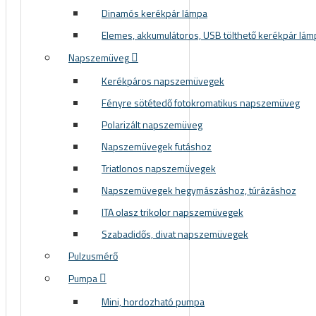
Dinamós kerékpár lámpa
Elemes, akkumulátoros, USB tölthető kerékpár lám
Napszemüveg
Kerékpáros napszemüvegek
Fényre sötétedő fotokromatikus napszemüveg
Polarizált napszemüveg
Napszemüvegek futáshoz
Triatlonos napszemüvegek
Napszemüvegek hegymászáshoz, túrázáshoz
ITA olasz trikolor napszemüvegek
Szabadidős, divat napszemüvegek
Pulzusmérő
Pumpa
Mini, hordozható pumpa