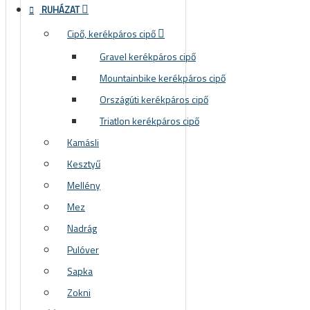
RUHÁZAT
Cipő, kerékpáros cipő
Gravel kerékpáros cipő
Mountainbike kerékpáros cipő
Országúti kerékpáros cipő
Triatlon kerékpáros cipő
Kamásli
Kesztyű
Mellény
Mez
Nadrág
Pulóver
Sapka
Zokni