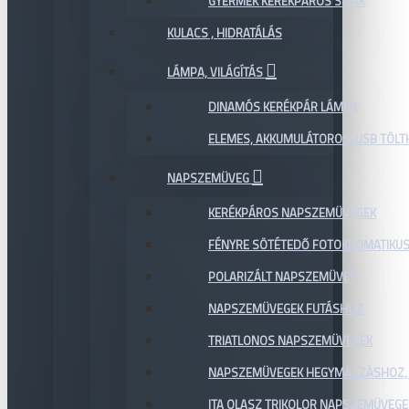
GYERMEK KERÉKPÁROS SISAK
KULACS , HIDRATÁLÁS
LÁMPA, VILÁGÍTÁS
DINAMÓS KERÉKPÁR LÁMPA
ELEMES, AKKUMULÁTOROS, USB TÖL
NAPSZEMÜVEG
KERÉKPÁROS NAPSZEMÜVEGEK
FÉNYRE SÖTÉTEDŐ FOTOKROMATIKU
POLARIZÁLT NAPSZEMÜVEG
NAPSZEMÜVEGEK FUTÁSHOZ
TRIATLONOS NAPSZEMÜVEGEK
NAPSZEMÜVEGEK HEGYMÁSZÁSHOZ,
ITA OLASZ TRIKOLOR NAPSZEMÜVEGE