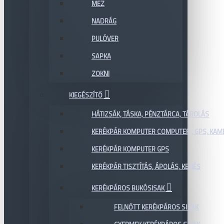
MEZ
NADRÁG
PULÓVER
SAPKA
ZOKNI
KIEGÉSZÍTŐ
HÁTIZSÁK, TÁSKA, PÉNZTÁRCA, TÁROLÁS
KERÉKPÁR KOMPUTER COMPUTER , GPS, KAM
KERÉKPÁR KOMPUTER GPS
KERÉKPÁR TISZTÍTÁS, ÁPOLÁS, KENÉS
KERÉKPÁROS BUKÓSISAK
FELNŐTT KERÉKPÁROS SISAK