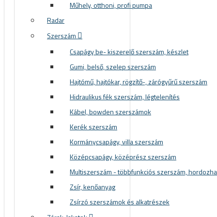
Műhely, otthoni, profi pumpa
Radar
Szerszám
Csapágy be- kiszerelő szerszám, készlet
Gumi, belső, szelep szerszám
Hajtómű, hajtókar, rögzítő-, zárógyűrű szerszám
Hidraulikus fék szerszám, légtelenítés
Kábel, bowden szerszámok
Kerék szerszám
Kormánycsapágy, villa szerszám
Középcsapágy, középrész szerszám
Multiszerszám - többfunkciós szerszám, hordozh
Zsír, kenőanyag
Zsírzó szerszámok és alkatrészek