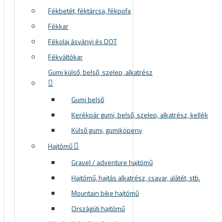
Fékbetét, féktárcsa, fékpofa
Fékkar
Fékolaj ásványi és DOT
Fékváltókar
Gumi külső, belső, szelep, alkatrész
Gumi belső
Kerékpár gumi, belső, szelep, alkatrész, kellék
Külső gumi, gumiköpeny
Hajtómű
Gravel / adventure hajtómű
Hajtómű, hajtás alkatrész, csavar, alátét, stb.
Mountain bike hajtómű
Országúti hajtómű