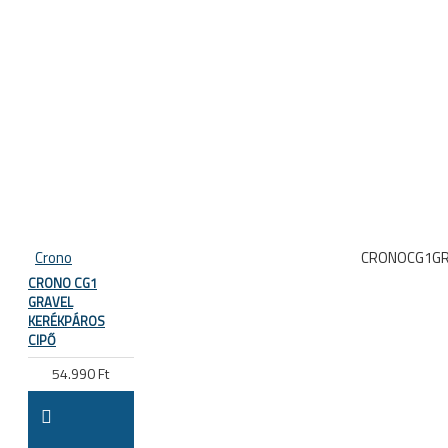
Crono
CRONOCG1G
CRONO CG1
GRAVEL
KERÉKPÁROS
CIPŐ
54.990 Ft