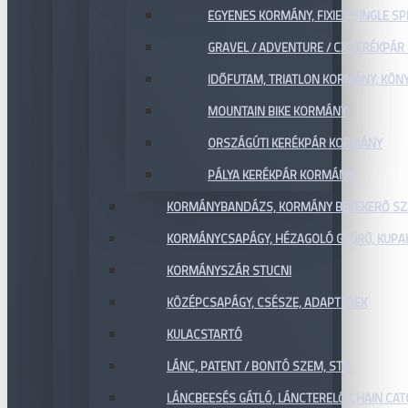
EGYENES KORMÁNY, FIXIE / SINGLE SP
GRAVEL / ADVENTURE / CX KERÉKPÁ
IDŐFUTAM, TRIATLON KORMÁNY, KÖN
MOUNTAIN BIKE KORMÁNY
ORSZÁGÚTI KERÉKPÁR KORMÁNY
PÁLYA KERÉKPÁR KORMÁNY
KORMÁNYBANDÁZS, KORMÁNY BETEKERŐ SZ
KORMÁNYCSAPÁGY, HÉZAGOLÓ GYŰRŰ, KUPA
KORMÁNYSZÁR STUCNI
KÖZÉPCSAPÁGY, CSÉSZE, ADAPTEREK
KULACSTARTÓ
LÁNC, PATENT / BONTÓ SZEM, STB.
LÁNCBEESÉS GÁTLÓ, LÁNCTERELŐ CHAIN CA