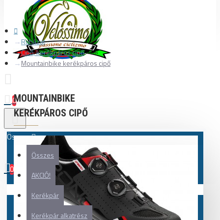
Ruházat
Cipő, kerékpáros cipő
Mountainbike kerékpáros cipő
MOUNTAINBIKE
0
KERÉKPÁROS CIPŐ
Összes
Összes
0
AKCIÓ!
Az Ön kosara üres!
Kerékpár
Kerékpár alkatrész