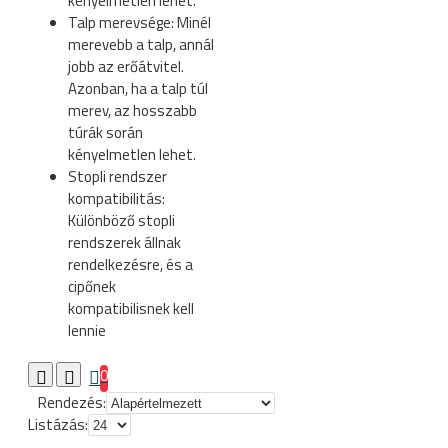
kényelmetlen lehet.
Talp merevsége: Minél
merevebb a talp, annál
jobb az erőátvitel.
Azonban, ha a talp túl
merev, az hosszabb
túrák során
kényelmetlen lehet.
Stopli rendszer
kompatibilitás:
Különböző stopli
rendszerek állnak
rendelkezésre, és a
cipőnek
kompatibilisnek kell
lennie
0
Rendezés:
Listázás: