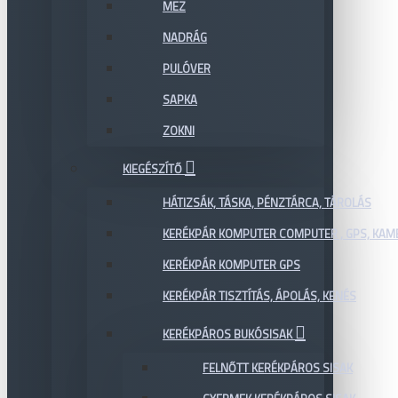
MEZ
NADRÁG
PULÓVER
SAPKA
ZOKNI
KIEGÉSZÍTŐ
HÁTIZSÁK, TÁSKA, PÉNZTÁRCA, TÁROLÁS
KERÉKPÁR KOMPUTER COMPUTER , GPS, KAM
KERÉKPÁR KOMPUTER GPS
KERÉKPÁR TISZTÍTÁS, ÁPOLÁS, KENÉS
KERÉKPÁROS BUKÓSISAK
FELNŐTT KERÉKPÁROS SISAK