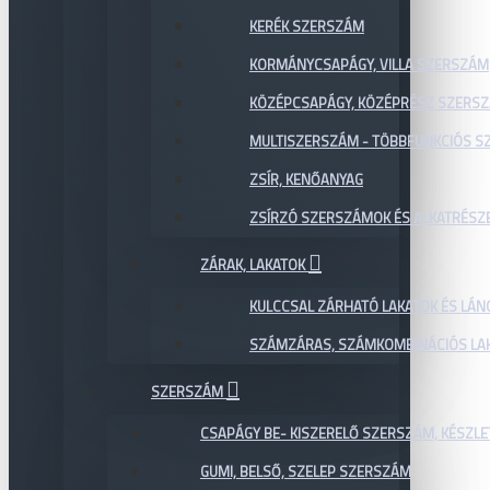
KERÉK SZERSZÁM
KORMÁNYCSAPÁGY, VILLA SZERSZÁM
KÖZÉPCSAPÁGY, KÖZÉPRÉSZ SZERS
MULTISZERSZÁM - TÖBBFUNKCIÓS 
ZSÍR, KENŐANYAG
ZSÍRZÓ SZERSZÁMOK ÉS ALKATRÉSZ
ZÁRAK, LAKATOK
KULCCSAL ZÁRHATÓ LAKATOK ÉS LÁN
SZÁMZÁRAS, SZÁMKOMBINÁCIÓS LAK
SZERSZÁM
CSAPÁGY BE- KISZERELŐ SZERSZÁM, KÉSZLE
GUMI, BELSŐ, SZELEP SZERSZÁM