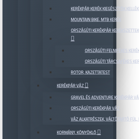
KERÉKPÁR KERÉK KIEGÉSZÍTŐK KELLÉK
MOUNTAIN BIKE, MTB KERÉK
ORSZÁGÚTI KERÉKPÁR KERÉKSZETTEK
ORSZÁGÚTI FELNIFÉKES KERÉ
ORSZÁGÚTI TÁRCSAFÉKES KE
ROTOR, KAZETTATEST
KERÉKPÁR VÁZ
GRAVEL ÉS ADVENTURE KERÉKPÁR VÁ
ORSZÁGÚTI KERÉKPÁR VÁZ
VÁZ ALKATRÉSZEK, VÁLTÓTARTÓ FÜL, 
KORMÁNY, KÖNYÖKLŐ