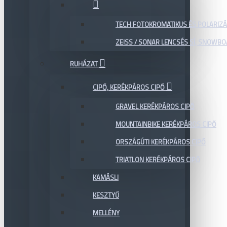
TECH FOTOKROMATIKUS ÉS POLARIZÁ
ZEISS / SONAR LENCSÉS SÍ, SNOWB
RUHÁZAT
CIPŐ, KERÉKPÁROS CIPŐ
GRAVEL KERÉKPÁROS CIPŐ
MOUNTAINBIKE KERÉKPÁROS CIPŐ
ORSZÁGÚTI KERÉKPÁROS CIPŐ
TRIATLON KERÉKPÁROS CIPŐ
KAMÁSLI
KESZTYŰ
MELLÉNY