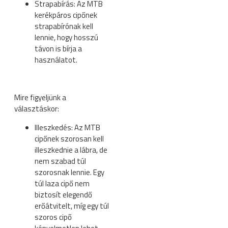
Strapabírás: Az MTB
kerékpáros cipőnek
strapabírónak kell
lennie, hogy hosszú
távon is bírja a
használatot.
Mire figyeljünk a
választáskor:
Illeszkedés: Az MTB
cipőnek szorosan kell
illeszkednie a lábra, de
nem szabad túl
szorosnak lennie. Egy
túl laza cipő nem
biztosít elegendő
erőátvitelt, míg egy túl
szoros cipő