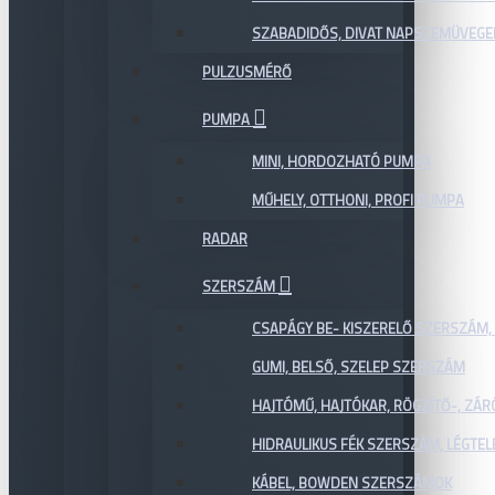
SZABADIDŐS, DIVAT NAPSZEMÜVEGE
PULZUSMÉRŐ
PUMPA
MINI, HORDOZHATÓ PUMPA
MŰHELY, OTTHONI, PROFI PUMPA
RADAR
SZERSZÁM
CSAPÁGY BE- KISZERELŐ SZERSZÁM,
GUMI, BELSŐ, SZELEP SZERSZÁM
HAJTÓMŰ, HAJTÓKAR, RÖGZÍTŐ-, ZÁ
HIDRAULIKUS FÉK SZERSZÁM, LÉGTEL
KÁBEL, BOWDEN SZERSZÁMOK