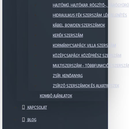
HAJTÓMŰ, HAJTÓKAR, RÖGZÍTŐ-, ZÁRÓGYŰR
HIDRAULIKUS FÉK SZERSZÁM, LÉGTELENÍTÉS
KÁBEL, BOWDEN SZERSZÁMOK
KERÉK SZERSZÁM
KORMÁNYCSAPÁGY, VILLA SZERSZÁM
KÖZÉPCSAPÁGY, KÖZÉPRÉSZ SZERSZÁM
MULTISZERSZÁM - TÖBBFUNKCIÓS SZERSZ
ZSÍR, KENŐANYAG
ZSÍRZÓ SZERSZÁMOK ÉS ALKATRÉSZEK
KOMBÓ AJÁNLATOK
KAPCSOLAT
BLOG