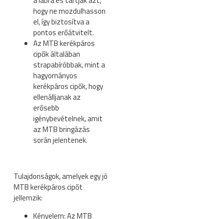
a lábra és tartják azt,
hogy ne mozdulhasson
el, így biztosítva a
pontos erőátvitelt.
Az MTB kerékpáros
cipők általában
strapabíróbbak, mint a
hagyományos
kerékpáros cipők, hogy
ellenálljanak az
erősebb
igénybevételnek, amit
az MTB bringázás
során jelentenek.
Tulajdonságok, amelyek egy jó
MTB kerékpáros cipőt
jellemzik:
Kényelem: Az MTB