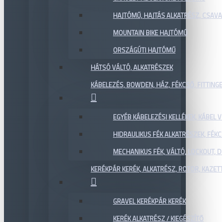
HAJTÓMŰ, HAJTÁS ALKATRÉSZ, CSAVAR
MOUNTAIN BIKE HAJTÓMŰ
ORSZÁGÚTI HAJTÓMŰ
HÁTSÓ VÁLTÓ, ALKATRÉSZEK
KÁBELEZÉS, BOWDEN, HÁZ, FÉKCSŐ, FITTING
EGYÉB KÁBELEZÉSI KELLÉKEK, KÁBEL
HIDRAULIKUS FÉK ALKATRÉSZEK, FÉKC
MECHANIKUS FÉK, VÁLTÓ, LOCKOUT,
KERÉKPÁR KERÉK, ALKATRÉSZ, ROTOR, KAZET
GRAVEL KERÉKPÁR KERÉK
KERÉK ALKATRÉSZ / KIEGÉSZÍTŐ