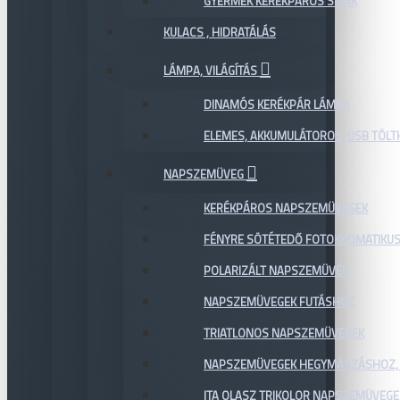
GYERMEK KERÉKPÁROS SISAK
KULACS , HIDRATÁLÁS
LÁMPA, VILÁGÍTÁS
DINAMÓS KERÉKPÁR LÁMPA
ELEMES, AKKUMULÁTOROS, USB TÖL
NAPSZEMÜVEG
KERÉKPÁROS NAPSZEMÜVEGEK
FÉNYRE SÖTÉTEDŐ FOTOKROMATIKU
POLARIZÁLT NAPSZEMÜVEG
NAPSZEMÜVEGEK FUTÁSHOZ
TRIATLONOS NAPSZEMÜVEGEK
NAPSZEMÜVEGEK HEGYMÁSZÁSHOZ,
ITA OLASZ TRIKOLOR NAPSZEMÜVEGE