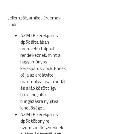
Jellemzők, amiket érdemes
tudni:
Az MTB kerékpáros
cipők általában
merevebb talppal
rendelkeznek, mint a
hagyományos
kerékpáros cipők. Ennek
célja az erőátvitel
maximalizálása a pedál
és a láb között, így
hatékonyabb
bringázásra nyújtva
lehetőséget.
Az MTB kerékpáros
cipők többnyire
szorosan illeszkednek