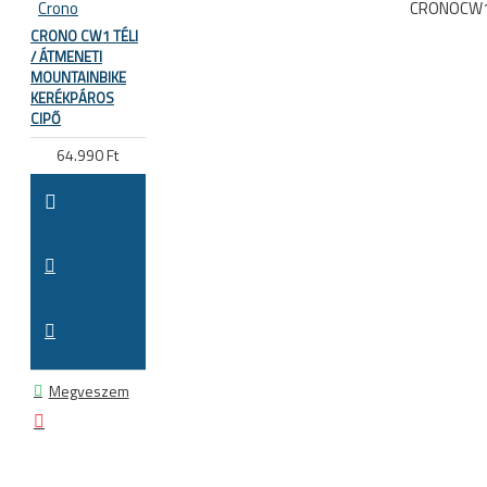
Crono
CRONOCW
CRONO CW1 TÉLI
/ ÁTMENETI
MOUNTAINBIKE
KERÉKPÁROS
CIPŐ
64.990 Ft
Megveszem