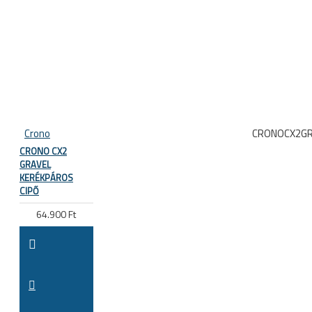
Crono
CRONOCX2G
CRONO CX2
GRAVEL
KERÉKPÁROS
CIPŐ
64.900 Ft