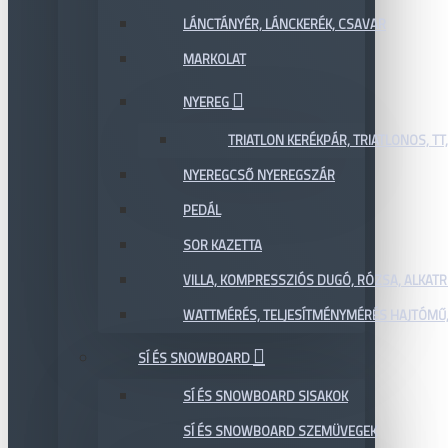
LÁNCTÁNYÉR, LÁNCKERÉK, CSAVAR
MARKOLAT
NYEREG
TRIATLON KERÉKPÁR, TRIATLONOS, TT
NYEREGCSŐ NYEREGSZÁR
PEDÁL
SOR KAZETTA
VILLA, KOMPRESSZIÓS DUGÓ, RÓZSA, ALKAT
WATTMÉRÉS, TELJESÍTMÉNYMÉRÉS HAJTÓMŰ,
SÍ ÉS SNOWBOARD
SÍ ÉS SNOWBOARD SISAKOK
SÍ ÉS SNOWBOARD SZEMÜVEGEK