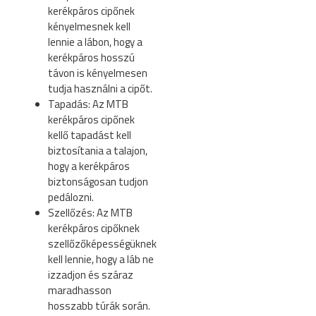
kerékpáros cipőnek
kényelmesnek kell
lennie a lábon, hogy a
kerékpáros hosszú
távon is kényelmesen
tudja használni a cipőt.
Tapadás: Az MTB
kerékpáros cipőnek
kellő tapadást kell
biztosítania a talajon,
hogy a kerékpáros
biztonságosan tudjon
pedálozni.
Szellőzés: Az MTB
kerékpáros cipőknek
szellőzőképességüknek
kell lennie, hogy a láb ne
izzadjon és száraz
maradhasson
hosszabb túrák során.