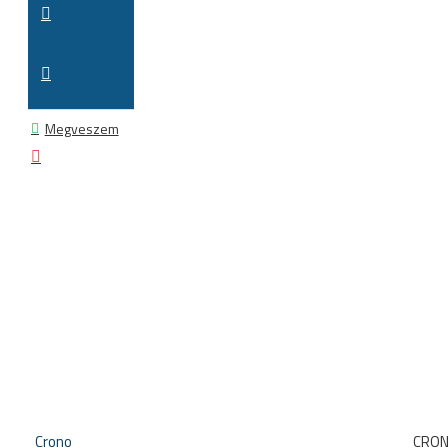
Megveszem
Crono
CRON