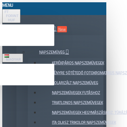
MENU
FT
FORINT
HUF
ÖSSZES TERMÉK
New
AKCIÓ
NAPSZEMÜVEG
MAGYAR
KERÉKPÁROS NAPSZEMÜVEGEK
FÉNYRE SÖTÉTEDŐ FOTOKROMATIKUS NAPS
POLARIZÁLT NAPSZEMÜVEG
NAPSZEMÜVEGEK FUTÁSHOZ
TRIATLONOS NAPSZEMÜVEGEK
NAPSZEMÜVEGEK HEGYMÁSZÁSHOZ, TÚRÁZ
ITA OLASZ TRIKOLOR NAPSZEMÜVEGEK