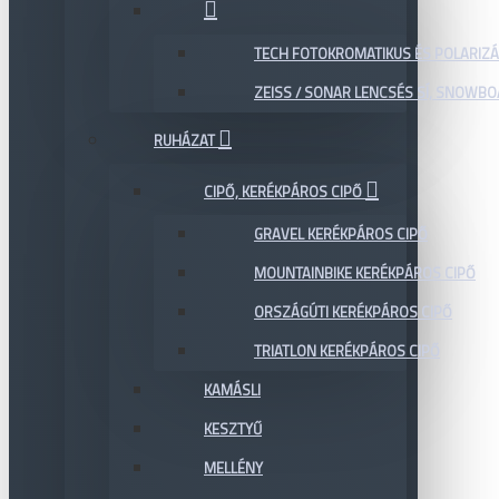
TECH FOTOKROMATIKUS ÉS POLARIZÁ
ZEISS / SONAR LENCSÉS SÍ, SNOWB
RUHÁZAT
CIPŐ, KERÉKPÁROS CIPŐ
GRAVEL KERÉKPÁROS CIPŐ
MOUNTAINBIKE KERÉKPÁROS CIPŐ
ORSZÁGÚTI KERÉKPÁROS CIPŐ
TRIATLON KERÉKPÁROS CIPŐ
KAMÁSLI
KESZTYŰ
MELLÉNY