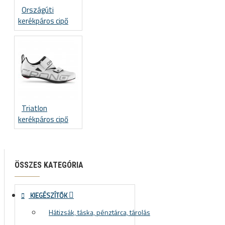
Országúti
kerékpáros cipő
Triatlon
kerékpáros cipő
ÖSSZES KATEGÓRIA
KIEGÉSZÍTŐK
Hátizsák, táska, pénztárca, tárolás