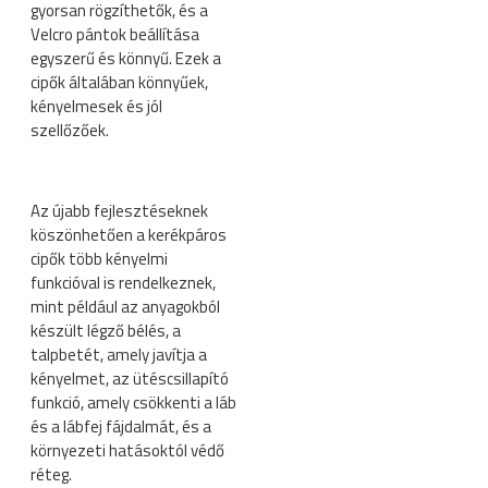
gyorsan rögzíthetők, és a
Velcro pántok beállítása
egyszerű és könnyű. Ezek a
cipők általában könnyűek,
kényelmesek és jól
szellőzőek.
Az újabb fejlesztéseknek
köszönhetően a kerékpáros
cipők több kényelmi
funkcióval is rendelkeznek,
mint például az anyagokból
készült légző bélés, a
talpbetét, amely javítja a
kényelmet, az ütéscsillapító
funkció, amely csökkenti a láb
és a lábfej fájdalmát, és a
környezeti hatásoktól védő
réteg.