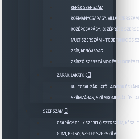
KERÉK SZERSZÁM
KORMÁNYCSAPÁGY, VILLA SZERSZÁM
KÖZÉPCSAPÁGY, KÖZÉPRÉSZ SZERS
MULTISZERSZÁM - TÖBBFUNKCIÓS 
ZSÍR, KENŐANYAG
ZSÍRZÓ SZERSZÁMOK ÉS ALKATRÉSZ
ZÁRAK, LAKATOK
KULCCSAL ZÁRHATÓ LAKATOK ÉS LÁN
SZÁMZÁRAS, SZÁMKOMBINÁCIÓS LAK
SZERSZÁM
CSAPÁGY BE- KISZERELŐ SZERSZÁM, KÉSZLE
GUMI, BELSŐ, SZELEP SZERSZÁM