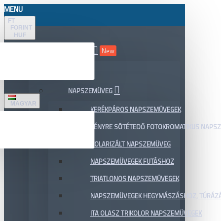
MENU
FT
FORINT
HUF
ÖSSZES TERMÉK
New
AKCIÓ
NAPSZEMÜVEG
MAGYAR
KERÉKPÁROS NAPSZEMÜVEGEK
FÉNYRE SÖTÉTEDŐ FOTOKROMATIKUS NAPS
POLARIZÁLT NAPSZEMÜVEG
NAPSZEMÜVEGEK FUTÁSHOZ
TRIATLONOS NAPSZEMÜVEGEK
NAPSZEMÜVEGEK HEGYMÁSZÁSHOZ, TÚRÁZ
ITA OLASZ TRIKOLOR NAPSZEMÜVEGEK