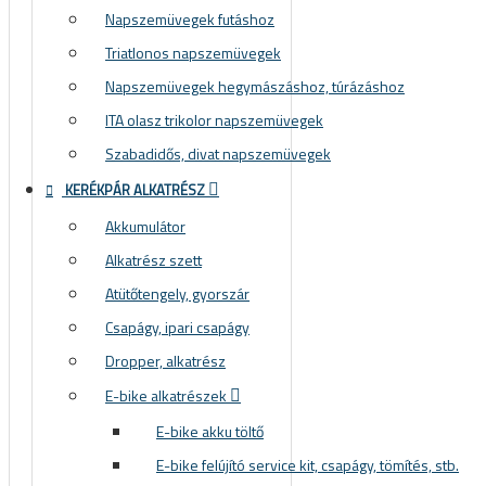
Napszemüvegek futáshoz
Triatlonos napszemüvegek
Napszemüvegek hegymászáshoz, túrázáshoz
ITA olasz trikolor napszemüvegek
Szabadidős, divat napszemüvegek
KERÉKPÁR ALKATRÉSZ
Akkumulátor
Alkatrész szett
Atütőtengely, gyorszár
Csapágy, ipari csapágy
Dropper, alkatrész
E-bike alkatrészek
E-bike akku töltő
E-bike felújító service kit, csapágy, tömítés, stb.