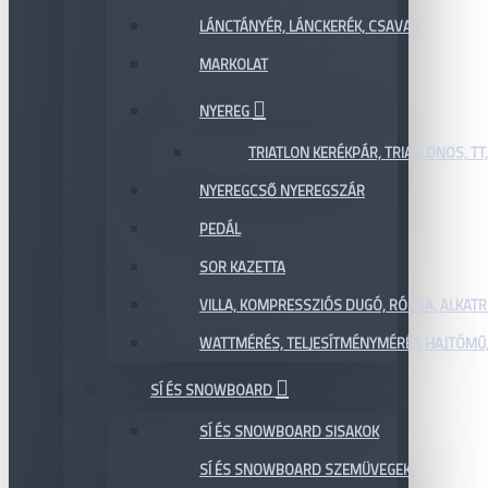
LÁNCTÁNYÉR, LÁNCKERÉK, CSAVAR
MARKOLAT
NYEREG
TRIATLON KERÉKPÁR, TRIATLONOS, TT
NYEREGCSŐ NYEREGSZÁR
PEDÁL
SOR KAZETTA
VILLA, KOMPRESSZIÓS DUGÓ, RÓZSA, ALKAT
WATTMÉRÉS, TELJESÍTMÉNYMÉRÉS HAJTÓMŰ,
SÍ ÉS SNOWBOARD
SÍ ÉS SNOWBOARD SISAKOK
SÍ ÉS SNOWBOARD SZEMÜVEGEK