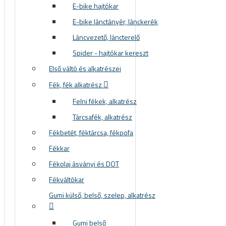
E-bike hajtókar
E-bike lánctányér, lánckerék
Láncvezető, láncterelő
Spider - hajtókar kereszt
Első váltó és alkatrészei
Fék, fék alkatrész
Felni fékek, alkatrész
Tárcsafék, alkatrész
Fékbetét, féktárcsa, fékpofa
Fékkar
Fékolaj ásványi és DOT
Fékváltókar
Gumi külső, belső, szelep, alkatrész
Gumi belső