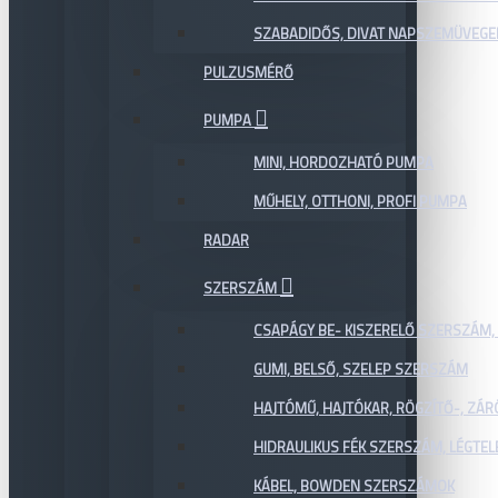
SZABADIDŐS, DIVAT NAPSZEMÜVEGE
PULZUSMÉRŐ
PUMPA
MINI, HORDOZHATÓ PUMPA
MŰHELY, OTTHONI, PROFI PUMPA
RADAR
SZERSZÁM
CSAPÁGY BE- KISZERELŐ SZERSZÁM,
GUMI, BELSŐ, SZELEP SZERSZÁM
HAJTÓMŰ, HAJTÓKAR, RÖGZÍTŐ-, ZÁ
HIDRAULIKUS FÉK SZERSZÁM, LÉGTEL
KÁBEL, BOWDEN SZERSZÁMOK