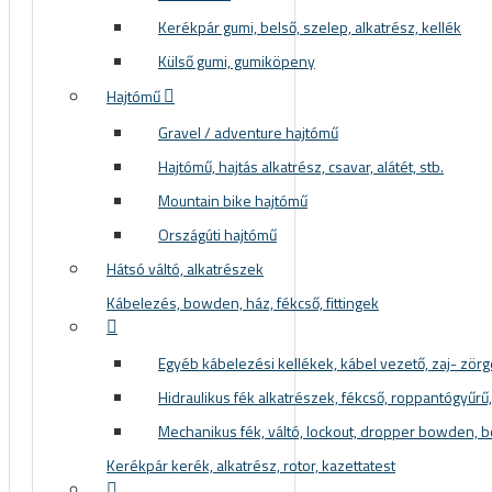
Kerékpár gumi, belső, szelep, alkatrész, kellék
Külső gumi, gumiköpeny
Hajtómű
Gravel / adventure hajtómű
Hajtómű, hajtás alkatrész, csavar, alátét, stb.
Mountain bike hajtómű
Országúti hajtómű
Hátsó váltó, alkatrészek
Kábelezés, bowden, ház, fékcső, fittingek
Egyéb kábelezési kellékek, kábel vezető, zaj- zör
Hidraulikus fék alkatrészek, fékcső, roppantógyűrű, f
Mechanikus fék, váltó, lockout, dropper bowden, 
Kerékpár kerék, alkatrész, rotor, kazettatest