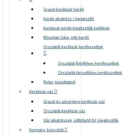
Gravel kerékpár kerék
Kerék alkatrész / kiegészítő
Kerékpár kerék kiegészítők kellékek
Mountain bike, mtb kerék
Országúti kerékpár kerékszettek
Országúti felnifékes kerékszettek
Országúti tárcsafékes kerékszettek
Rotor, kazettatest
Kerékpár váz
Gravel és adventure kerékpár váz
Országúti kerékpár váz
Váz alkatrészek, váltótartó fül, kiegészítők
Kormány, könyöklő