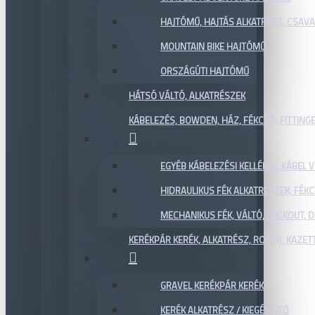
HAJTÓMŰ, HAJTÁS ALKATRÉSZ, CSAVAR
MOUNTAIN BIKE HAJTÓMŰ
ORSZÁGÚTI HAJTÓMŰ
HÁTSÓ VÁLTÓ, ALKATRÉSZEK
KÁBELEZÉS, BOWDEN, HÁZ, FÉKCSŐ, FITTING
EGYÉB KÁBELEZÉSI KELLÉKEK, KÁBEL
HIDRAULIKUS FÉK ALKATRÉSZEK, FÉKC
MECHANIKUS FÉK, VÁLTÓ, LOCKOUT,
KERÉKPÁR KERÉK, ALKATRÉSZ, ROTOR, KAZET
GRAVEL KERÉKPÁR KERÉK
KERÉK ALKATRÉSZ / KIEGÉSZÍTŐ