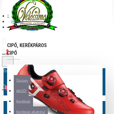
Ruházat
Cipő, kerékpáros cipő
CIPŐ, KERÉKPÁROS
0
CIPŐ
Összes
Összes
0
AKCIÓ!
Az Ön kosara üres!
Kerékpár
Kerékpár alkatrész