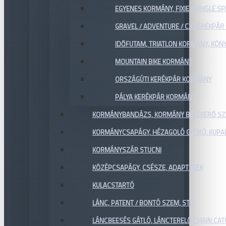
EGYENES KORMÁNY, FIXIE / SINGLE SP
GRAVEL / ADVENTURE / CX KERÉKPÁ
IDŐFUTAM, TRIATLON KORMÁNY, KÖN
MOUNTAIN BIKE KORMÁNY
ORSZÁGÚTI KERÉKPÁR KORMÁNY
PÁLYA KERÉKPÁR KORMÁNY
KORMÁNYBANDÁZS, KORMÁNY BETEKERŐ SZ
KORMÁNYCSAPÁGY, HÉZAGOLÓ GYŰRŰ, KUPA
KORMÁNYSZÁR STUCNI
KÖZÉPCSAPÁGY, CSÉSZE, ADAPTEREK
KULACSTARTÓ
LÁNC, PATENT / BONTÓ SZEM, STB.
LÁNCBEESÉS GÁTLÓ, LÁNCTERELŐ CHAIN CA