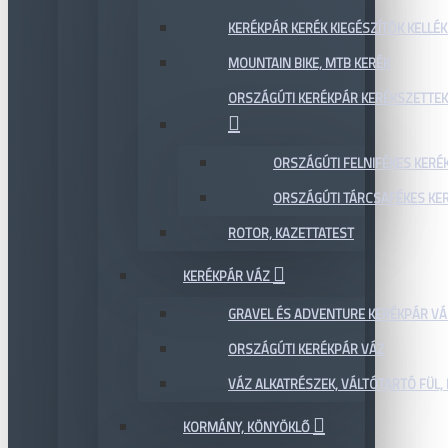
KERÉKPÁR KERÉK KIEGÉSZÍTŐK KELLÉK
MOUNTAIN BIKE, MTB KERÉK
ORSZÁGÚTI KERÉKPÁR KERÉKSZETTEK
ORSZÁGÚTI FELNIFÉKES KERÉ
ORSZÁGÚTI TÁRCSAFÉKES KE
ROTOR, KAZETTATEST
KERÉKPÁR VÁZ
GRAVEL ÉS ADVENTURE KERÉKPÁR VÁ
ORSZÁGÚTI KERÉKPÁR VÁZ
VÁZ ALKATRÉSZEK, VÁLTÓTARTÓ FÜL, 
KORMÁNY, KÖNYÖKLŐ