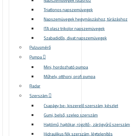
Napszemüvegek futáshoz
Triatlonos napszemüvegek
Napszemüvegek hegymászáshoz, túrázáshoz
ITA olasz trikolor napszemüvegek
Szabadidős, divat napszemüvegek
Pulzusmérő
Pumpa
Mini, hordozható pumpa
Műhely, otthoni, profi pumpa
Radar
Szerszám
Csapágy be- kiszerelő szerszám, készlet
Gumi, belső, szelep szerszám
Hajtómű, hajtókar, rögzítő-, zárógyűrű szerszám
Hidraulikus fék szerszám, légtelenítés