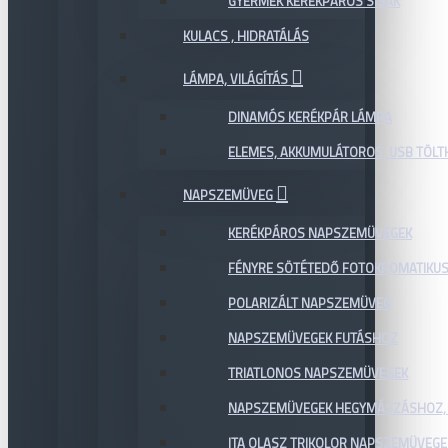
GYERMEK KERÉKPÁROS SISAK
KULACS , HIDRATÁLÁS
LÁMPA, VILÁGÍTÁS
DINAMÓS KERÉKPÁR LÁMPA
ELEMES, AKKUMULÁTOROS, USB TÖL
NAPSZEMÜVEG
KERÉKPÁROS NAPSZEMÜVEGEK
FÉNYRE SÖTÉTEDŐ FOTOKROMATIKU
POLARIZÁLT NAPSZEMÜVEG
NAPSZEMÜVEGEK FUTÁSHOZ
TRIATLONOS NAPSZEMÜVEGEK
NAPSZEMÜVEGEK HEGYMÁSZÁSHOZ,
ITA OLASZ TRIKOLOR NAPSZEMÜVEGE