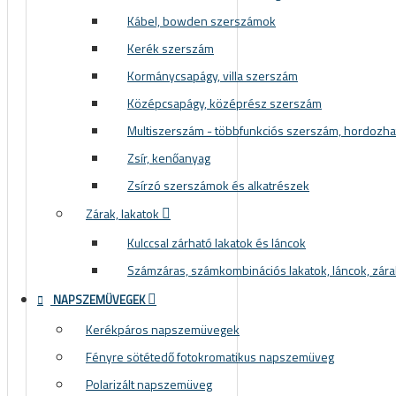
Kábel, bowden szerszámok
Kerék szerszám
Kormánycsapágy, villa szerszám
Középcsapágy, középrész szerszám
Multiszerszám - többfunkciós szerszám, hordozh
Zsír, kenőanyag
Zsírzó szerszámok és alkatrészek
Zárak, lakatok
Kulccsal zárható lakatok és láncok
Számzáras, számkombinációs lakatok, láncok, zára
NAPSZEMÜVEGEK
Kerékpáros napszemüvegek
Fényre sötétedő fotokromatikus napszemüveg
Polarizált napszemüveg