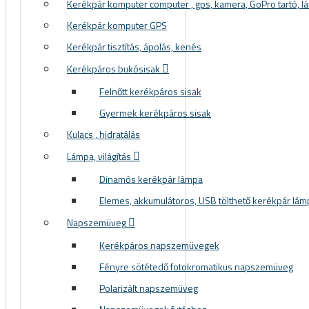
Kerékpár komputer computer , gps, kamera, GoPro tartó, lá
Kerékpár komputer GPS
Kerékpár tisztítás, ápolás, kenés
Kerékpáros bukósisak
Felnőtt kerékpáros sisak
Gyermek kerékpáros sisak
Kulacs , hidratálás
Lámpa, világítás
Dinamós kerékpár lámpa
Elemes, akkumulátoros, USB tölthető kerékpár lám
Napszemüveg
Kerékpáros napszemüvegek
Fényre sötétedő fotokromatikus napszemüveg
Polarizált napszemüveg