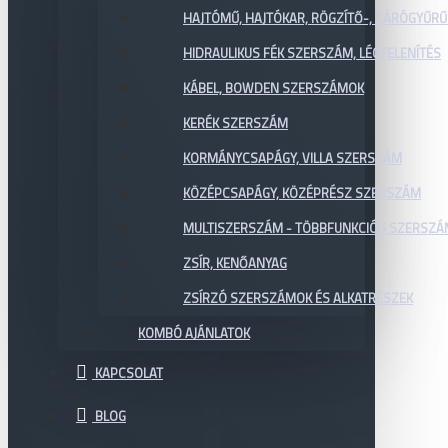
HAJTÓMŰ, HAJTÓKAR, RÖGZÍTŐ-, ZÁRÓGYŰR
HIDRAULIKUS FÉK SZERSZÁM, LÉGTELENÍTÉS
KÁBEL, BOWDEN SZERSZÁMOK
KERÉK SZERSZÁM
KORMÁNYCSAPÁGY, VILLA SZERSZÁM
KÖZÉPCSAPÁGY, KÖZÉPRÉSZ SZERSZÁM
MULTISZERSZÁM - TÖBBFUNKCIÓS SZERSZ
ZSÍR, KENŐANYAG
ZSÍRZÓ SZERSZÁMOK ÉS ALKATRÉSZEK
KOMBÓ AJÁNLATOK
KAPCSOLAT
BLOG