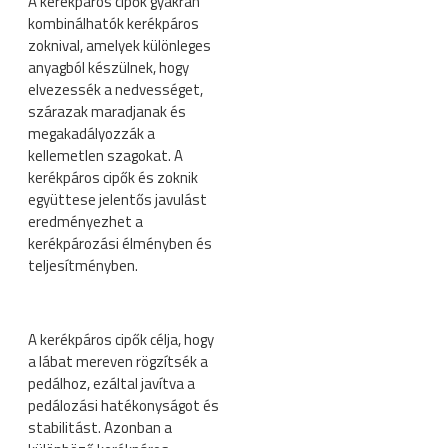
A kerékpáros cipők gyakran
kombinálhatók kerékpáros
zoknival, amelyek különleges
anyagból készülnek, hogy
elvezessék a nedvességet,
szárazak maradjanak és
megakadályozzák a
kellemetlen szagokat. A
kerékpáros cipők és zoknik
együttese jelentős javulást
eredményezhet a
kerékpározási élményben és
teljesítményben.
A kerékpáros cipők célja, hogy
a lábat mereven rögzítsék a
pedálhoz, ezáltal javítva a
pedálozási hatékonyságot és
stabilitást. Azonban a