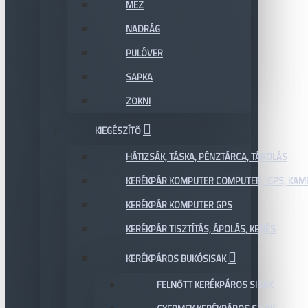
MEZ
NADRÁG
PULÓVER
SAPKA
ZOKNI
KIEGÉSZÍTŐ
HÁTIZSÁK, TÁSKA, PÉNZTÁRCA, TÁROLÁS
KERÉKPÁR KOMPUTER COMPUTER , GPS, KAM
KERÉKPÁR KOMPUTER GPS
KERÉKPÁR TISZTÍTÁS, ÁPOLÁS, KENÉS
KERÉKPÁROS BUKÓSISAK
FELNŐTT KERÉKPÁROS SISAK