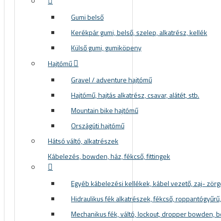
Gumi belső
Kerékpár gumi, belső, szelep, alkatrész, kellék
Külső gumi, gumiköpeny
 KERÉKPÁROS CIPŐK
Hajtómű
Gravel / adventure hajtómű
Hajtómű, hajtás alkatrész, csavar, alátét, stb.
Mountain bike hajtómű
Országúti hajtómű
Hátsó váltó, alkatrészek
Kábelezés, bowden, ház, fékcső, fittingek
Egyéb kábelezési kellékek, kábel vezető, zaj- zör
Hidraulikus fék alkatrészek, fékcső, roppantógyűrű, f
KERÉKPÁR ALKATRÉSZEK
Mechanikus fék, váltó, lockout, dropper bowden, 