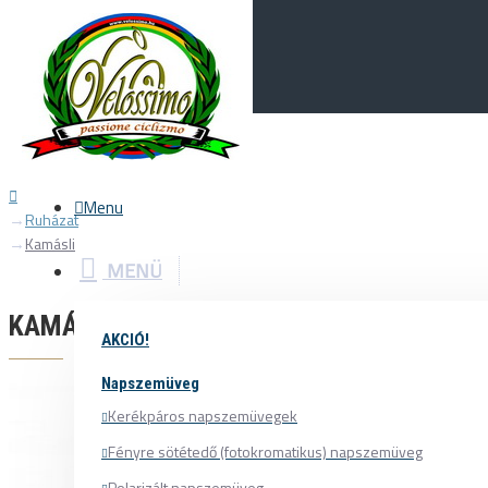
Menu
0
Your Cart
Menu
Ruházat
Kamásli
MENÜ
KAMÁSLI
AKCIÓ!
Napszemüveg
Kerékpáros napszemüvegek
Fényre sötétedő (fotokromatikus) napszemüveg
Polarizált napszemüveg