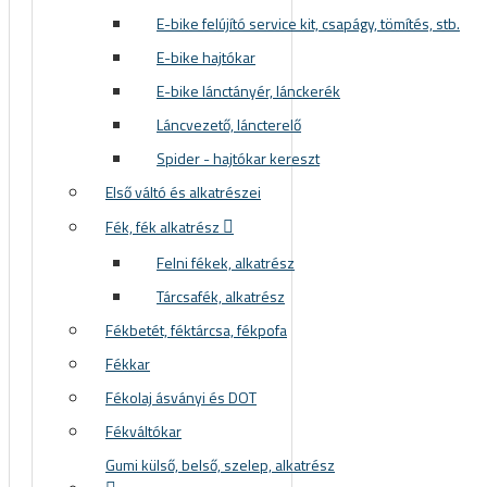
Sí és snowboard sisakok
E-bike felújító service kit, csapágy, tömítés, stb.
Sí és snowboard szemüvegek
E-bike hajtókar
E-bike lánctányér, lánckerék
Láncvezető, láncterelő
Spider - hajtókar kereszt
Első váltó és alkatrészei
Fék, fék alkatrész
Felni fékek, alkatrész
Tárcsafék, alkatrész
E SÖTÉTEDŐ NAPSZEMÜVEGEK
Fékbetét, féktárcsa, fékpofa
Fékkar
Fékolaj ásványi és DOT
Fékváltókar
Gumi külső, belső, szelep, alkatrész