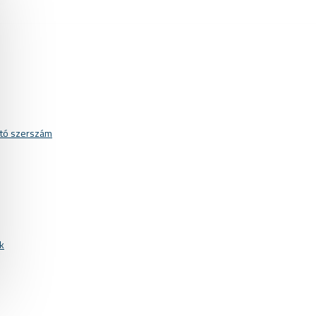
ató szerszám
k