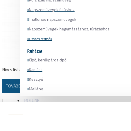
Napszemüvegek futáshoz
Triatlonos napszemüvegek
Napszemüvegek hegymászáshoz, túrázáshoz
Összes termék
Ruházat
Cipő, kerékpáros cipő
Nincs listázandó termék(ek) ebben a kategóriában.
Kamásli
Kesztyű
TOVÁBB
Mellény
Mez
RÓLUNK
Nadrág
ÖSSZES KATEGÓRIA
Pulóver
KIEGÉSZÍTŐK
Sapka