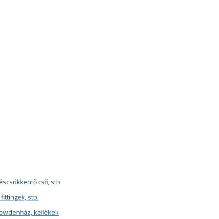
géscsökkentő cső, stb
ittingek, stb.
bowdenház, kellékek