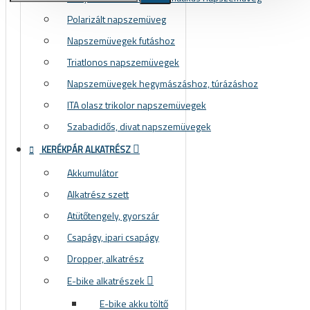
Polarizált napszemüveg
Kerékpár állvány, tárolás,
Napszemüvegek futáshoz
szerelő állvány, műhely és üzlet
berendezés
Triatlonos napszemüvegek
Állvány, tároló, fali tartó konzol, kampó
Napszemüvegek hegymászáshoz, túrázáshoz
Szerelő állványok
ITA olasz trikolor napszemüvegek
Szabadidős, divat napszemüvegek
Ruházat
KERÉKPÁR ALKATRÉSZ
Cipő, kerékpáros cipő
Akkumulátor
Kamásli
Alkatrész szett
Kesztyű
Atütőtengely, gyorszár
Mellény
Csapágy, ipari csapágy
Összes termék
Dropper, alkatrész
Kombó ajánlatok
E-bike alkatrészek
Sí és snowboard
E-bike akku töltő