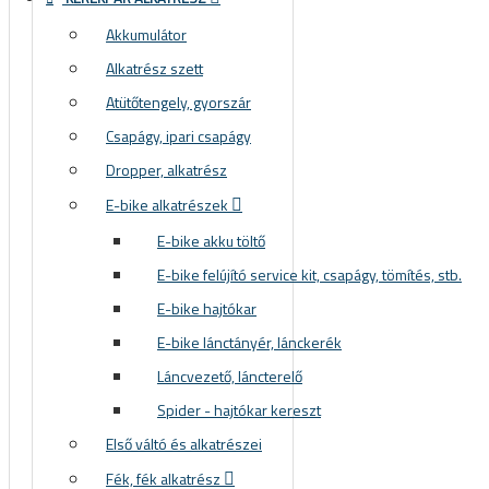
Akkumulátor
Alkatrész szett
Atütőtengely, gyorszár
Csapágy, ipari csapágy
Dropper, alkatrész
E-bike alkatrészek
E-bike akku töltő
E-bike felújító service kit, csapágy, tömítés, stb.
E-bike hajtókar
E-bike lánctányér, lánckerék
Láncvezető, láncterelő
Spider - hajtókar kereszt
Első váltó és alkatrészei
Fék, fék alkatrész