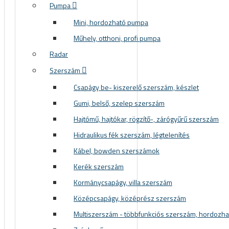
Pumpa
Mini, hordozható pumpa
Műhely, otthoni, profi pumpa
Radar
Szerszám
Csapágy be- kiszerelő szerszám, készlet
Gumi, belső, szelep szerszám
Hajtómű, hajtókar, rögzítő-, zárógyűrű szerszám
Hidraulikus fék szerszám, légtelenítés
Kábel, bowden szerszámok
Kerék szerszám
Kormánycsapágy, villa szerszám
Középcsapágy, középrész szerszám
Multiszerszám - többfunkciós szerszám, hordozh