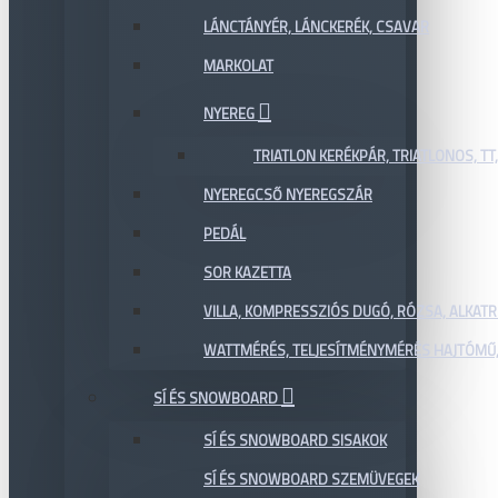
LÁNCTÁNYÉR, LÁNCKERÉK, CSAVAR
MARKOLAT
NYEREG
TRIATLON KERÉKPÁR, TRIATLONOS, TT
NYEREGCSŐ NYEREGSZÁR
PEDÁL
SOR KAZETTA
VILLA, KOMPRESSZIÓS DUGÓ, RÓZSA, ALKAT
WATTMÉRÉS, TELJESÍTMÉNYMÉRÉS HAJTÓMŰ,
SÍ ÉS SNOWBOARD
SÍ ÉS SNOWBOARD SISAKOK
SÍ ÉS SNOWBOARD SZEMÜVEGEK