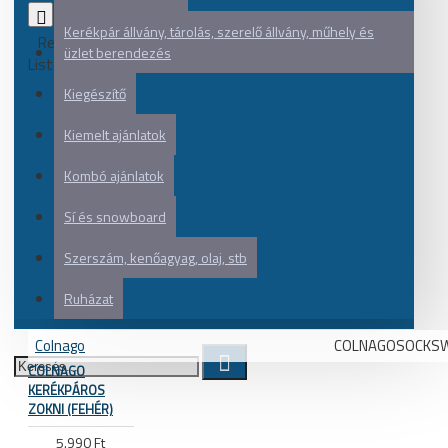
0
Kerékpár állvány, tárolás, szerelő állvány, műhely és
Rendezés:
üzlet berendezés
Listázás:
Kiegészítő
Kiemelt ajánlatok
Kombó ajánlatok
Sí és snowboard
Szerszám, kenőagyag, olaj, stb
Ruházat
Colnago
COLNAGOSOCKSW
COLNAGO
KERÉKPÁROS
ZOKNI (FEHÉR)
5.990 Ft