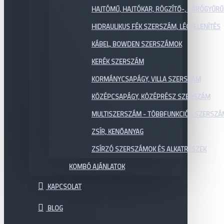
HAJTÓMŰ, HAJTÓKAR, RÖGZÍTŐ-, ZÁRÓGYŰR
HIDRAULIKUS FÉK SZERSZÁM, LÉGTELENÍTÉS
KÁBEL, BOWDEN SZERSZÁMOK
KERÉK SZERSZÁM
KORMÁNYCSAPÁGY, VILLA SZERSZÁM
KÖZÉPCSAPÁGY, KÖZÉPRÉSZ SZERSZÁM
MULTISZERSZÁM - TÖBBFUNKCIÓS SZERSZ
ZSÍR, KENŐANYAG
ZSÍRZÓ SZERSZÁMOK ÉS ALKATRÉSZEK
KOMBÓ AJÁNLATOK
KAPCSOLAT
BLOG