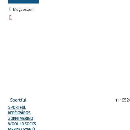
Megveszem
Sportful
111952
SPORTFUL
KERÉKPÁROS
ZOKNI MERINO
WOOL 18 SOCKS
MERINO GYAPJÚ