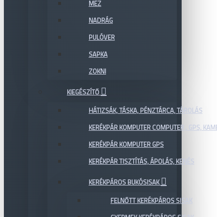
MEZ
NADRÁG
PULÓVER
SAPKA
ZOKNI
KIEGÉSZÍTŐ
HÁTIZSÁK, TÁSKA, PÉNZTÁRCA, TÁROLÁS
KERÉKPÁR KOMPUTER COMPUTER , GPS, KAM
KERÉKPÁR KOMPUTER GPS
KERÉKPÁR TISZTÍTÁS, ÁPOLÁS, KENÉS
KERÉKPÁROS BUKÓSISAK
FELNŐTT KERÉKPÁROS SISAK