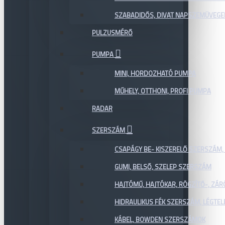
SZABADIDŐS, DIVAT NAPSZEMÜVEGE
PULZUSMÉRŐ
PUMPA
MINI, HORDOZHATÓ PUMPA
MŰHELY, OTTHONI, PROFI PUMPA
RADAR
SZERSZÁM
CSAPÁGY BE- KISZERELŐ SZERSZÁM,
GUMI, BELSŐ, SZELEP SZERSZÁM
HAJTÓMŰ, HAJTÓKAR, RÖGZÍTŐ-, ZÁ
HIDRAULIKUS FÉK SZERSZÁM, LÉGTEL
KÁBEL, BOWDEN SZERSZÁMOK