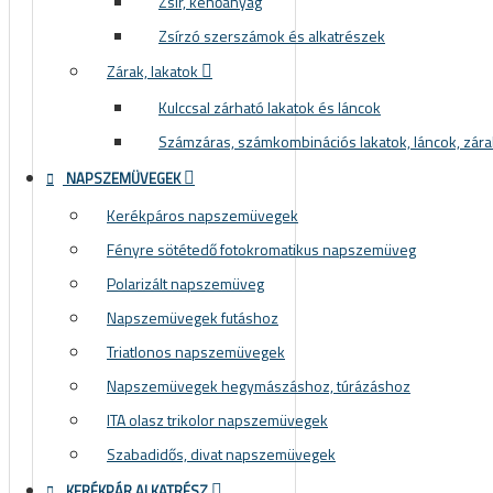
Zsír, kenőanyag
Zsírzó szerszámok és alkatrészek
Zárak, lakatok
Kulccsal zárható lakatok és láncok
Számzáras, számkombinációs lakatok, láncok, zára
NAPSZEMÜVEGEK
Kerékpáros napszemüvegek
Fényre sötétedő fotokromatikus napszemüveg
Polarizált napszemüveg
Napszemüvegek futáshoz
Triatlonos napszemüvegek
Napszemüvegek hegymászáshoz, túrázáshoz
ITA olasz trikolor napszemüvegek
Szabadidős, divat napszemüvegek
KERÉKPÁR ALKATRÉSZ