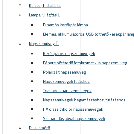
Kulacs , hidratálás
Lámpa, világítás
Dinamós kerékpár lámpa
Elemes, akkumulátoros, USB tölthető kerékpár lám
Napszemüveg
Kerékpáros napszemüvegek
Fényre sötétedő fotokromatikus napszemüveg
Polarizált napszemüveg
Napszemüvegek futáshoz
Triatlonos napszemüvegek
Napszemüvegek hegymászáshoz, túrázáshoz
ITA olasz trikolor napszemüvegek
Szabadidős, divat napszemüvegek
Pulzusmérő