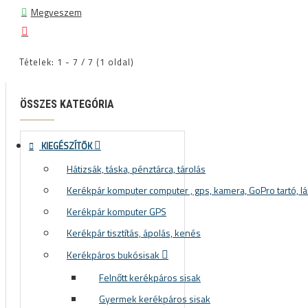
Megveszem
Tételek: 1 - 7 / 7 (1 oldal)
ÖSSZES KATEGÓRIA
KIEGÉSZÍTŐK
Hátizsák, táska, pénztárca, tárolás
Kerékpár komputer computer , gps, kamera, GoPro tartó, lá
Kerékpár komputer GPS
Kerékpár tisztítás, ápolás, kenés
Kerékpáros bukósisak
Felnőtt kerékpáros sisak
Gyermek kerékpáros sisak