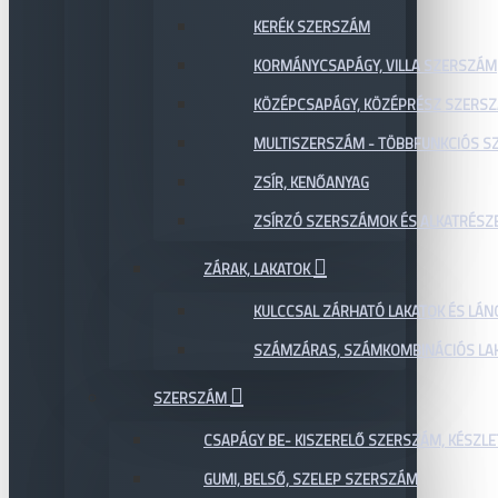
KERÉK SZERSZÁM
KORMÁNYCSAPÁGY, VILLA SZERSZÁM
KÖZÉPCSAPÁGY, KÖZÉPRÉSZ SZERS
MULTISZERSZÁM - TÖBBFUNKCIÓS 
ZSÍR, KENŐANYAG
ZSÍRZÓ SZERSZÁMOK ÉS ALKATRÉSZ
ZÁRAK, LAKATOK
KULCCSAL ZÁRHATÓ LAKATOK ÉS LÁN
SZÁMZÁRAS, SZÁMKOMBINÁCIÓS LAK
SZERSZÁM
CSAPÁGY BE- KISZERELŐ SZERSZÁM, KÉSZLE
GUMI, BELSŐ, SZELEP SZERSZÁM