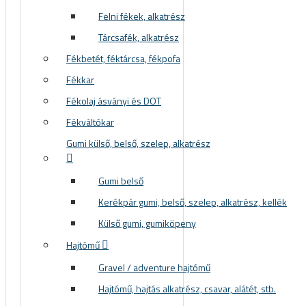
Felni fékek, alkatrész
Tárcsafék, alkatrész
Fékbetét, féktárcsa, fékpofa
Fékkar
Fékolaj ásványi és DOT
Fékváltókar
Gumi külső, belső, szelep, alkatrész
Gumi belső
Kerékpár gumi, belső, szelep, alkatrész, kellék
Külső gumi, gumiköpeny
Hajtómű
Gravel / adventure hajtómű
Hajtómű, hajtás alkatrész, csavar, alátét, stb.