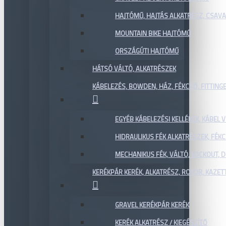
HAJTÓMŰ, HAJTÁS ALKATRÉSZ, CSAVAR
MOUNTAIN BIKE HAJTÓMŰ
ORSZÁGÚTI HAJTÓMŰ
HÁTSÓ VÁLTÓ, ALKATRÉSZEK
KÁBELEZÉS, BOWDEN, HÁZ, FÉKCSŐ, FITTING
EGYÉB KÁBELEZÉSI KELLÉKEK, KÁBEL
HIDRAULIKUS FÉK ALKATRÉSZEK, FÉKC
MECHANIKUS FÉK, VÁLTÓ, LOCKOUT,
KERÉKPÁR KERÉK, ALKATRÉSZ, ROTOR, KAZET
GRAVEL KERÉKPÁR KERÉK
KERÉK ALKATRÉSZ / KIEGÉSZÍTŐ