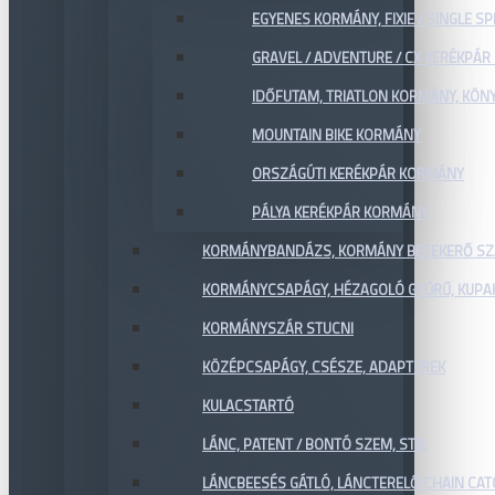
EGYENES KORMÁNY, FIXIE / SINGLE SP
GRAVEL / ADVENTURE / CX KERÉKPÁ
IDŐFUTAM, TRIATLON KORMÁNY, KÖN
MOUNTAIN BIKE KORMÁNY
ORSZÁGÚTI KERÉKPÁR KORMÁNY
PÁLYA KERÉKPÁR KORMÁNY
KORMÁNYBANDÁZS, KORMÁNY BETEKERŐ SZ
KORMÁNYCSAPÁGY, HÉZAGOLÓ GYŰRŰ, KUPA
KORMÁNYSZÁR STUCNI
KÖZÉPCSAPÁGY, CSÉSZE, ADAPTEREK
KULACSTARTÓ
LÁNC, PATENT / BONTÓ SZEM, STB.
LÁNCBEESÉS GÁTLÓ, LÁNCTERELŐ CHAIN CA