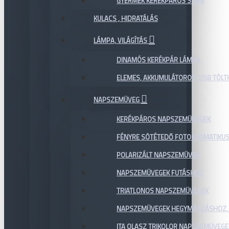
GYERMEK KERÉKPÁROS SISAK
KULACS , HIDRATÁLÁS
LÁMPA, VILÁGÍTÁS
DINAMÓS KERÉKPÁR LÁMPA
ELEMES, AKKUMULÁTOROS, USB TÖL
NAPSZEMÜVEG
KERÉKPÁROS NAPSZEMÜVEGEK
FÉNYRE SÖTÉTEDŐ FOTOKROMATIKU
POLARIZÁLT NAPSZEMÜVEG
NAPSZEMÜVEGEK FUTÁSHOZ
TRIATLONOS NAPSZEMÜVEGEK
NAPSZEMÜVEGEK HEGYMÁSZÁSHOZ,
ITA OLASZ TRIKOLOR NAPSZEMÜVEGE