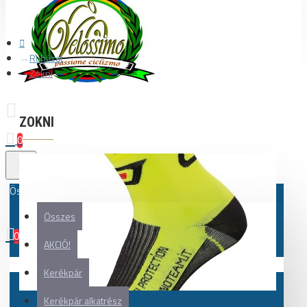
Ruházat
Zokni
ZOKNI
0
Összes
Összes
0
AKCIÓ!
Az Ön kosara üres!
Kerékpár
Kerékpár alkatrész