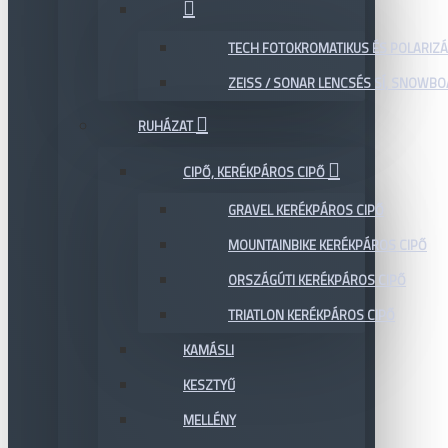
TECH FOTOKROMATIKUS ÉS POLARIZÁ
ZEISS / SONAR LENCSÉS SÍ, SNOWB
RUHÁZAT
CIPŐ, KERÉKPÁROS CIPŐ
GRAVEL KERÉKPÁROS CIPŐ
MOUNTAINBIKE KERÉKPÁROS CIPŐ
ORSZÁGÚTI KERÉKPÁROS CIPŐ
TRIATLON KERÉKPÁROS CIPŐ
KAMÁSLI
KESZTYŰ
MELLÉNY