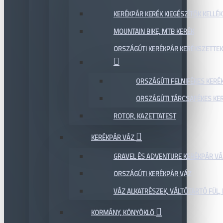
KERÉKPÁR KERÉK KIEGÉSZÍTŐK KELLÉK
MOUNTAIN BIKE, MTB KERÉK
ORSZÁGÚTI KERÉKPÁR KERÉKSZETTEK
ORSZÁGÚTI FELNIFÉKES KERÉ
ORSZÁGÚTI TÁRCSAFÉKES KE
ROTOR, KAZETTATEST
KERÉKPÁR VÁZ
GRAVEL ÉS ADVENTURE KERÉKPÁR VÁ
ORSZÁGÚTI KERÉKPÁR VÁZ
VÁZ ALKATRÉSZEK, VÁLTÓTARTÓ FÜL, 
KORMÁNY, KÖNYÖKLŐ