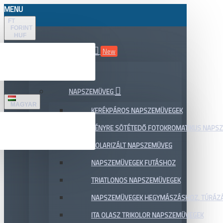
MENU
FT
FORINT
HUF
ÖSSZES TERMÉK
New
AKCIÓ
NAPSZEMÜVEG
MAGYAR
KERÉKPÁROS NAPSZEMÜVEGEK
FÉNYRE SÖTÉTEDŐ FOTOKROMATIKUS NAPS
POLARIZÁLT NAPSZEMÜVEG
NAPSZEMÜVEGEK FUTÁSHOZ
TRIATLONOS NAPSZEMÜVEGEK
NAPSZEMÜVEGEK HEGYMÁSZÁSHOZ, TÚRÁZ
ITA OLASZ TRIKOLOR NAPSZEMÜVEGEK