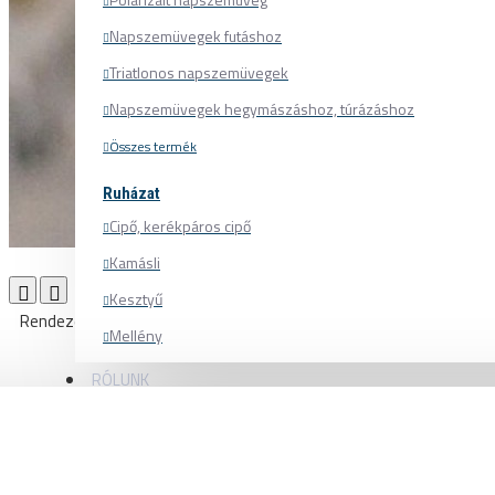
Napszemüvegek futáshoz
Triatlonos napszemüvegek
Napszemüvegek hegymászáshoz, túrázáshoz
Összes termék
Ruházat
Cipő, kerékpáros cipő
Kamásli
Termék összehasonlítás
0
Kesztyű
Rendezés:
Listázás:
Mellény
Mez
RÓLUNK
Nadrág
Pulóver
Sapka