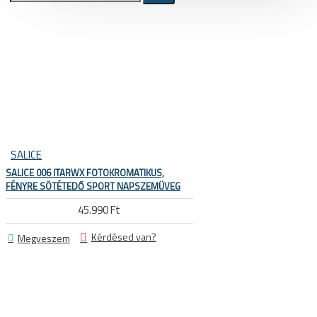
Kerékpár állvány, tárolás,
szerelő állvány, műhely és üzlet
berendezés
Állvány, tároló, fali tartó konzol, kampó
Szerelő állványok
Ruházat
SALICE
Cipő, kerékpáros cipő
SALICE 006 ITARWX FOTOKROMATIKUS,
Kamásli
FÉNYRE SÖTÉTEDŐ SPORT NAPSZEMÜVEG
Kesztyű
45.990 Ft
Mellény
Kérdésed van?
Megveszem
Összes termék
Kombó ajánlatok
Sí és snowboard