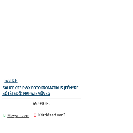
 KERÉKPÁROS CIPŐK
SALICE
SALICE 023 RWX FOTOKROMATIKUS (FÉNYRE
SÖTÉTEDŐ) NAPSZEMÜVEG
45.990 Ft
Kérdésed van?
Megveszem
KERÉKPÁR ALKATRÉSZEK