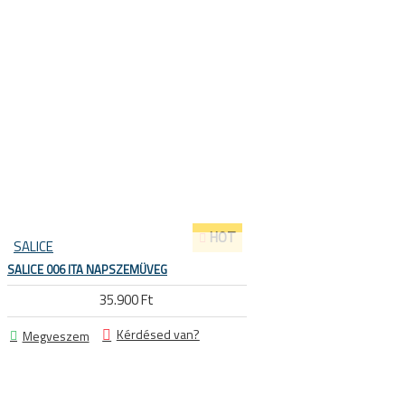
Sí és snowboard sisakok
Sí és snowboard szemüvegek
HOT
SALICE
E SÖTÉTEDŐ NAPSZEMÜVEGEK
SALICE 006 ITA NAPSZEMÜVEG
35.900 Ft
Kérdésed van?
Megveszem