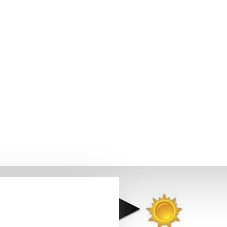
ényre sötétedő napszemüvegek, lencsék