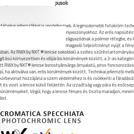
ényre sötétedő lencse típusok
ztéteikai jellemzőkkel is rendelkeznek. A legmodernebb fotokróm tech
mivel azonnal alkalmazkodnak a fényviszonyokhoz. Az erős napsütés
fotokróm molekulák közvetlenül beágyazódnak a polimer rétegbe, és k
azkodást. Az RWX by NXT ® lencse kimagasló teljesítményt nyújt a fén
ásban. Az RWX by NXT ® lencse sokoldalú a széles szűréstartományával
gítású környezetben és időjárási körülmények között, a 3-as kategóriá
t RWX by NXT® lencse borostyánsárga árnyalatú, piros foncsorozással
jú, ha aktiválva van, erős körülmények között. Technikai jellemzői me
tükörbevonat hozzájárul a szem védelméhez is és csökkenti a fáradásá
 és vizet a lencse külső felületén. Az izzadtság vagy pára és esőcse
 körülményeket. Végül, hogy a lencse fényes és tiszta maradjon, minimá
ást.