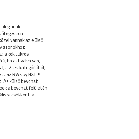
nológiának
től egészen
özel vannak az elülső
yviszonokhoz
: a kék tükrös
jú, ha aktiválva van,
, a 2-es kategóriából,
llett az RWX by NXT ®
t. Az külső bevonat
ppek a bevonat felületén
lisra csökkenti a