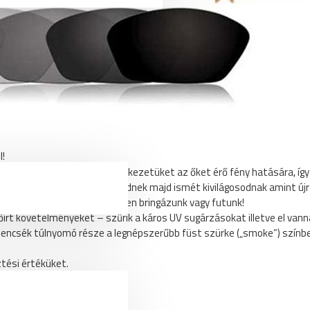
lámpa,radar konzol, rögzítés
l!
esek módosítani kémiai szerkezetüket az őket érő fény hatására, így
kező fény hatására besötétednek majd ismét kivilágosodnak amint újr
 szemüveget miközben az erdőben bringázunk vagy futunk!
írt követelményeket – szűrik a káros UV sugárzásokat illetve el vann
 lencsék túlnyomó része a legnépszerűbb füst szürke („smoke”) színbe
ztési értéküket.