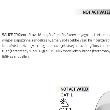
Sí és snowboard sisakok
Sí és snowboard szemüvegek
SALICE CRX
lencséi az UV-sugárzásra érzékeny anyagokat tartalmazn
világos alapszínnel rendelkezik, amely sötétebbé válik, ha intenzíveb
lehetővé teszi, hogy mindig szemüveget viseljen, az árnyékos terület
füst (tartomány 1-től 3-ig) a 019-005 modelleken; bronz (tartomány 
838-as modellen.
E SÖTÉTEDŐ NAPSZEMÜVEGEK