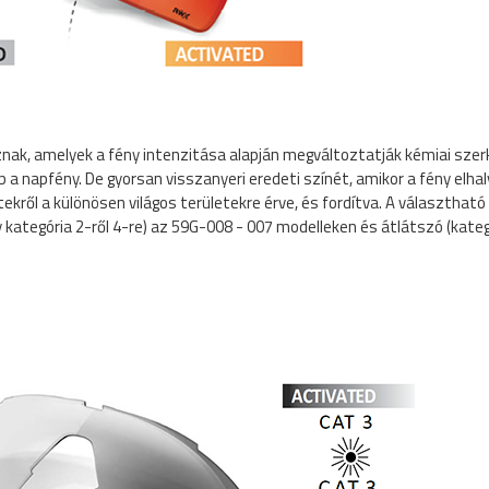
ak, amelyek a fény intenzitása alapján megváltoztatják kémiai szer
b a napfény. De gyorsan visszanyeri eredeti színét, amikor a fény elhal
ekről a különösen világos területekre érve, és fordítva. A választható
kategória 2-ről 4-re) az 59G-008 - 007 modelleken és átlátszó (kategó