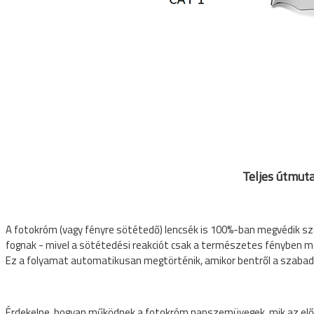
 KERÉKPÁROS CIPŐK
Teljes útmut
A fotokróm (vagy fényre sötétedő) lencsék is 100%-ban megvédik 
fognak - mivel a sötétedési reakciót csak a természetes fényben me
Ez a folyamat automatikusan megtörténik, amikor bentről a szaba
KERÉKPÁR ALKATRÉSZEK
Érdekelne, hogyan működnek a fotokróm napszemüvegek, mik az el