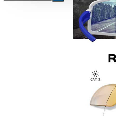
Kerékpár állvány, tárolás,
szerelő állvány, műhely és üzlet
berendezés
Állvány, tároló, fali tartó konzol, kampó
Szerelő állványok
Ruházat
Cipő, kerékpáros cipő
Kamásli
Kesztyű
Mellény
Összes termék
Kombó ajánlatok
Sí és snowboard