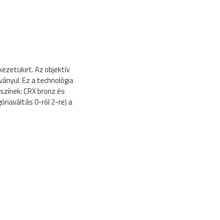
kezetüket. Az objektív
ványul. Ez a technológia
 színek: CRX bronz és
riaváltás 0-ról 2-re) a