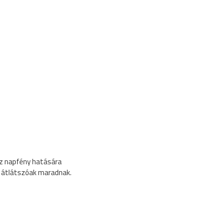
az napfény hatására
k átlátszóak maradnak.