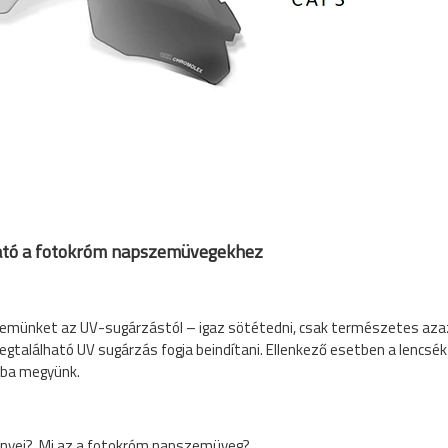
ató a fotokróm napszemüvegekhez
szemünket az UV-sugárzástól – igaz sötétedni, csak természetes az
gtalálható UV sugárzás fogja beindítani. Ellenkező esetben a lencsé
dba megyünk.
őnyei? Mi az a fotokróm napszemüveg?