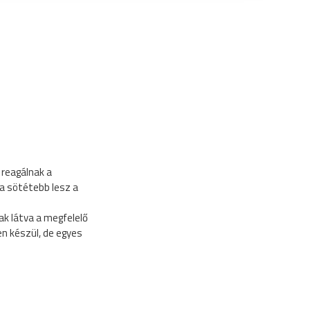
 reagálnak a
a sötétebb lesz a
ak látva a megfelelő
n készül, de egyes