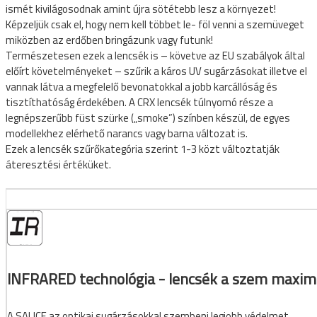
ismét kivilágosodnak amint újra sötétebb lesz a környezet!
Sí és snowboard sisakok
Képzeljük csak el, hogy nem kell többet le- föl venni a szemüveget
Sí és snowboard szemüvegek
miközben az erdőben bringázunk vagy futunk!
Természetesen ezek a lencsék is – követve az EU szabályok által
előírt követelményeket – szűrik a káros UV sugárzásokat illetve el
vannak látva a megfelelő bevonatokkal a jobb karcállóság és
tisztíthatóság érdekében. A CRX lencsék túlnyomó része a
legnépszerűbb füst szürke („smoke”) színben készül, de egyes
modellekhez elérhető narancs vagy barna változat is.
Ezek a lencsék szűrőkategória szerint 1-3 közt változtatják
áteresztési értéküket.
E SÖTÉTEDŐ NAPSZEMÜVEGEK
INFRARED technológia - lencsék a szem maxim
A SALICE az optikai sugárzásokkal szembeni legjobb védelmet