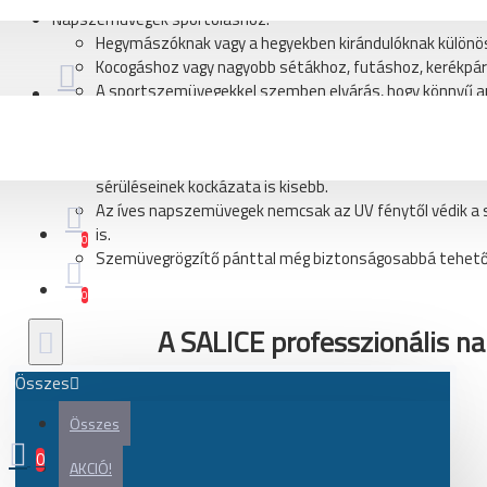
Napszemüvegek sportoláshoz:
Kerékpár
Hegymászóknak vagy a hegyekben kirándulóknak különöse
Gravel és adventure kerékpár
Kocogáshoz vagy nagyobb sétákhoz, futáshoz, kerékpároz
Országúti kerékpár
A sportszemüvegekkel szemben elvárás, hogy könnyű anya
fülünkhöz, orrnyergünkhöz.
Városi, city kerékpár
Készüljenek bőrbarát anyagból, és ne korrodálódjanak.
A sportszemüvegek lencséje ideális esetben nem törő 
Kerékpár váz
sérüléseinek kockázata is kisebb.
Gravel és adventure kerékpár váz
Az íves napszemüvegek nemcsak az UV fénytől védik a sz
is.
Országúti kerékpár váz
0
Szemüvegrögzítő pánttal még biztonságosabbá tehető
Váz alkatrészek, váltótartó fül, kiegészítők
0
Kerékpár alkatrész
A SALICE professzionális n
Akkumulátor
Összes
Alkatrész szett
Összes
Atütőtengely, gyorszár
0
Csapágy, ipari csapágy
AKCIÓ!