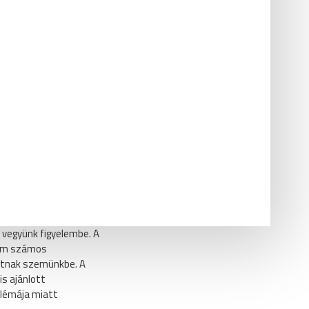
e egy jó
 vegyünk figyelembe. A
nem számos
hatnak szemünkbe. A
is ajánlott
blémája miatt