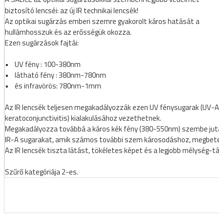
biztosító lencséi: az új IR technikai lencsék!
Az optikai sugárzás emberi szemre gyakorolt káros hatását a
hullámhosszuk és az erősségük okozza.
Ezen sugárzások fajtái:
 KERÉKPÁROS CIPŐK
• UV fény : 100-380nm
• látható fény : 380nm-780nm
• és infravörös: 780nm-1mm
Az IR lencsék teljesen megakadályozzák ezen UV fénysugarak (UV-A,
keratoconjunctivitis) kialakulásához vezethetnek.
Megakadályozza továbbá a káros kék fény (380-550nm) szembe jutásá
IR-A sugarakat, amik számos további szem károsodáshoz, megbet
Az IR lencsék tiszta látást, tökéletes képet és a legjobb mélység-tá
Szűrő kategóriája 2-es.
KERÉKPÁR ALKATRÉSZEK