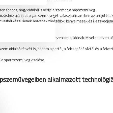
n fontos, hogy oldalról is védje a szemet a napszemüveg.
áshoz ajánlott olyan szemüveget választani, amiben az arc jól tud s
gból készüljenek, legyenek törésállók, kényelmesek és illeszkedjenek
műanyag, nagyon könnyűek, és nehezen koszolódnak. Mivel nehezen t
em oldalsó részét is, hanem a portól, a felcsapódó víztől és a felver
 a sportszemüveg viselése.
apszemüvegeiben alkalmazott technológi