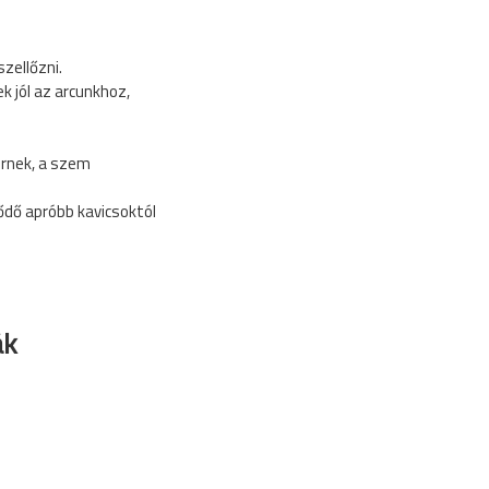
zellőzni.
 jól az arcunkhoz,
örnek, a szem
ődő apróbb kavicsoktól
ák