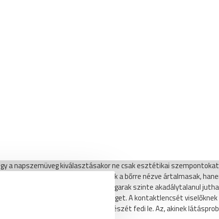
? Milyen szempontoknak kell megfelelni
apszemüvegnek?
hogy a napszemüveg kiválasztásakor ne csak esztétikai szempontokat
 hatásai ellen. Az UV sugarak nemcsak a bőrre nézve ártalmasak, ha
eztében pedig a rövidhullámú UV sugarak szinte akadálytalanul jut
ezért ilyenkor is viseljünk napszemüveget. A kontaktlencsét viselőknek 
van látva, a szemnek csak egy kis részét fedi le. Az, akinek látáspro