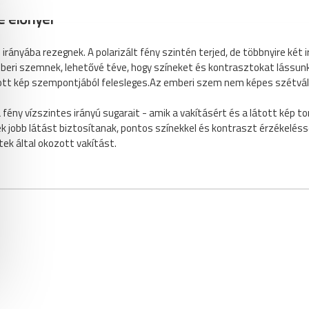
e előnyei
ányába rezegnek. A polarizált fény szintén terjed, de többnyire két i
 emberi szemnek, lehetővé téve, hogy színeket és kontrasztokat lássu
 látott kép szempontjából felesleges.Az emberi szem nem képes szétvál
 a fény vízszintes irányú sugarait - amik a vakításért és a látott kép 
sék jobb látást biztosítanak, pontos színekkel és kontraszt érzékelés
ek által okozott vakítást.