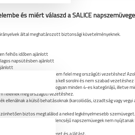
 ellátott) napszemüveget!
elembe és miért válaszd a SALICE napszemüvege
irányelvek által meghatározott biztonsági követelményeknek.
lámpa,radar konzol, rögzítés
en felhős időben ajánlott
tlagos napsütésben ajánlott
jánlott
sen erős napfénynél ajánlott. Nem felel meg országúti vezetéshez! Azo
alatt van, 4-es kategóriába kell sorolni és nem szabad vezetéshez 
ni ezeken a szemüvegeken, ahogyan minden 4-es kategóriájú, illetve m
m felelnek meg országúti vezetéshez.
ék ellenálnak a külső behatásoknak (karcolódás, izzadtság vagy vegyi
öszönhetően biztos megtalálod a neked legkényelmesebb szemüveget
tnak a szembe, a kicsi, kerek lencséjű napszemüvegek nem nyújtanak 
 lencséjű modellek közül!
rtékben korlátozza a látóteret és a látást.