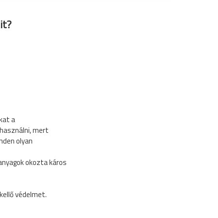
it?
kat a
használni, mert
inden olyan
 anyagok okozta káros
.
kellő védelmet.