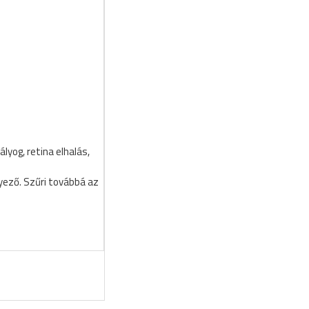
yog, retina elhalás,
yező. Szűri továbbá az