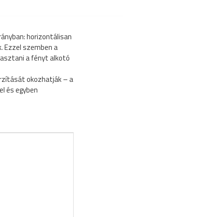
rányban: horizontálisan
nk. Ezzel szemben a
asztani a fényt alkotó
torzítását okozhatják – a
sel és egyben