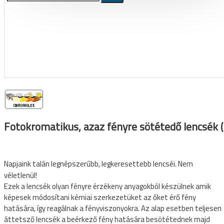
Kerékpár állvány, tárolás,
szerelő állvány, műhely és üzlet
berendezés
Állvány, tároló, fali tartó konzol, kampó
Szerelő állványok
Ruházat
Cipő, kerékpáros cipő
Fotokromatikus, azaz fényre sötétedő lencsék
Kamásli
Kesztyű
Mellény
Napjaink talán legnépszerűbb, legkeresettebb lencséi. Nem
véletlenül!
Összes termék
Ezek a lencsék olyan fényre érzékeny anyagokból készülnek amik
képesek módosítani kémiai szerkezetüket az őket érő fény
Kombó ajánlatok
hatására, így reagálnak a fényviszonyokra. Az alap esetben teljesen
áttetsző lencsék a beérkező fény hatására besötétednek majd
Sí és snowboard