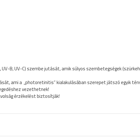
 UV-B, UV-C) szembe jutását, amik súlyos szembetegségek (szürkehál
t, ami a „photoretinitis” kialakulásában szerepet játszó egyik tén
egedéshez vezethetnek!
volság érzékelést biztosítják!