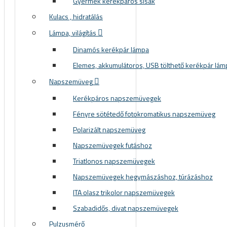
Gyermek kerékpáros sisak
Kulacs , hidratálás
Lámpa, világítás
Dinamós kerékpár lámpa
Elemes, akkumulátoros, USB tölthető kerékpár lám
Napszemüveg
Kerékpáros napszemüvegek
Fényre sötétedő fotokromatikus napszemüveg
Polarizált napszemüveg
Napszemüvegek futáshoz
Triatlonos napszemüvegek
Napszemüvegek hegymászáshoz, túrázáshoz
ITA olasz trikolor napszemüvegek
Szabadidős, divat napszemüvegek
Pulzusmérő