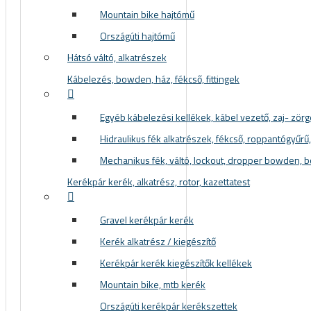
Mountain bike hajtómű
Országúti hajtómű
Hátsó váltó, alkatrészek
Kábelezés, bowden, ház, fékcső, fittingek
Egyéb kábelezési kellékek, kábel vezető, zaj- zör
Hidraulikus fék alkatrészek, fékcső, roppantógyűrű, f
Mechanikus fék, váltó, lockout, dropper bowden, 
Kerékpár kerék, alkatrész, rotor, kazettatest
Gravel kerékpár kerék
Kerék alkatrész / kiegészítő
Kerékpár kerék kiegészítők kellékek
Mountain bike, mtb kerék
Országúti kerékpár kerékszettek