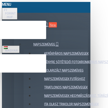
MENU
FT
FORINT
HUF
ÖSSZES TERMÉK
New
AKCIÓ
NAPSZEMÜVEG
MAGYAR
KERÉKPÁROS NAPSZEMÜVEGEK
FÉNYRE SÖTÉTEDŐ FOTOKROMATIKUS NAPS
POLARIZÁLT NAPSZEMÜVEG
NAPSZEMÜVEGEK FUTÁSHOZ
TRIATLONOS NAPSZEMÜVEGEK
NAPSZEMÜVEGEK HEGYMÁSZÁSHOZ, TÚRÁZ
ITA OLASZ TRIKOLOR NAPSZEMÜVEGEK