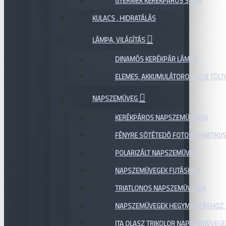
GYERMEK KERÉKPÁROS SISAK
KULACS , HIDRATÁLÁS
LÁMPA, VILÁGÍTÁS
DINAMÓS KERÉKPÁR LÁMPA
ELEMES, AKKUMULÁTOROS, USB TÖL
NAPSZEMÜVEG
KERÉKPÁROS NAPSZEMÜVEGEK
FÉNYRE SÖTÉTEDŐ FOTOKROMATIKU
POLARIZÁLT NAPSZEMÜVEG
NAPSZEMÜVEGEK FUTÁSHOZ
TRIATLONOS NAPSZEMÜVEGEK
NAPSZEMÜVEGEK HEGYMÁSZÁSHOZ,
ITA OLASZ TRIKOLOR NAPSZEMÜVEGE