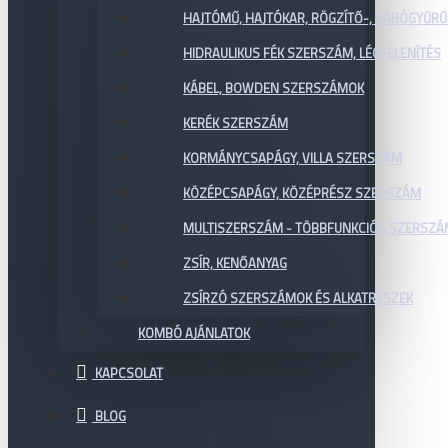
HAJTÓMŰ, HAJTÓKAR, RÖGZÍTŐ-, ZÁRÓGYŰR
HIDRAULIKUS FÉK SZERSZÁM, LÉGTELENÍTÉS
KÁBEL, BOWDEN SZERSZÁMOK
KERÉK SZERSZÁM
KORMÁNYCSAPÁGY, VILLA SZERSZÁM
KÖZÉPCSAPÁGY, KÖZÉPRÉSZ SZERSZÁM
MULTISZERSZÁM - TÖBBFUNKCIÓS SZERSZ
ZSÍR, KENŐANYAG
ZSÍRZÓ SZERSZÁMOK ÉS ALKATRÉSZEK
KOMBÓ AJÁNLATOK
KAPCSOLAT
BLOG