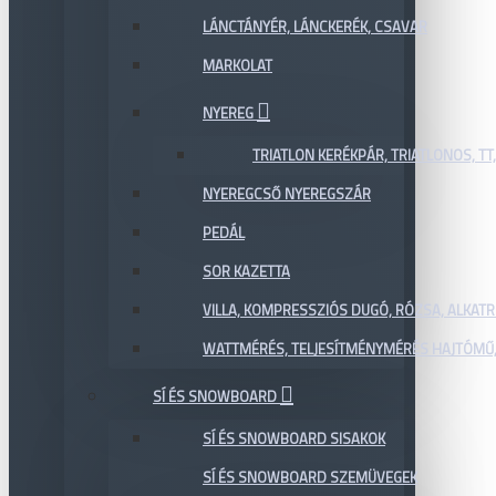
LÁNCTÁNYÉR, LÁNCKERÉK, CSAVAR
MARKOLAT
NYEREG
TRIATLON KERÉKPÁR, TRIATLONOS, TT
NYEREGCSŐ NYEREGSZÁR
PEDÁL
SOR KAZETTA
VILLA, KOMPRESSZIÓS DUGÓ, RÓZSA, ALKAT
WATTMÉRÉS, TELJESÍTMÉNYMÉRÉS HAJTÓMŰ,
SÍ ÉS SNOWBOARD
SÍ ÉS SNOWBOARD SISAKOK
SÍ ÉS SNOWBOARD SZEMÜVEGEK