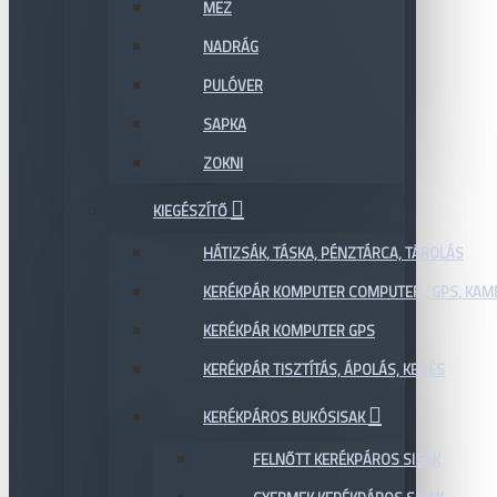
MEZ
NADRÁG
PULÓVER
SAPKA
ZOKNI
KIEGÉSZÍTŐ
HÁTIZSÁK, TÁSKA, PÉNZTÁRCA, TÁROLÁS
KERÉKPÁR KOMPUTER COMPUTER , GPS, KAM
KERÉKPÁR KOMPUTER GPS
KERÉKPÁR TISZTÍTÁS, ÁPOLÁS, KENÉS
KERÉKPÁROS BUKÓSISAK
FELNŐTT KERÉKPÁROS SISAK