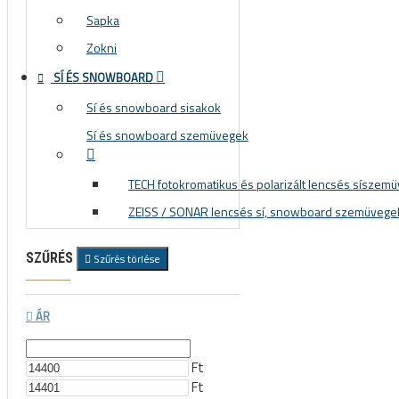
Sapka
Zokni
SÍ ÉS SNOWBOARD
Sí és snowboard sisakok
Sí és snowboard szemüvegek
TECH fotokromatikus és polarizált lencsés síszem
ZEISS / SONAR lencsés sí, snowboard szemüvege
SZŰRÉS
Szűrés törlése
ÁR
Ft
Ft