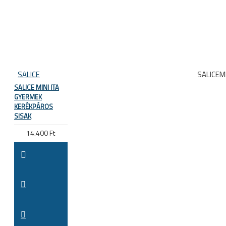
SALICE
SALICEMI
SALICE MINI ITA
GYERMEK
KERÉKPÁROS
SISAK
14.400 Ft