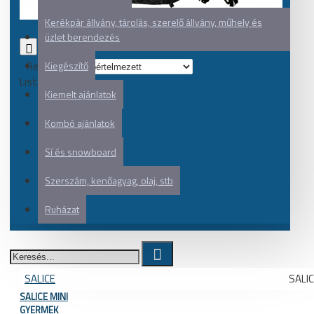
Kerékpár állvány, tárolás, szerelő állvány, műhely és
üzlet berendezés
0
Rendezés:
Kiegészítő
Listázás:
Kiemelt ajánlatok
Kombó ajánlatok
Sí és snowboard
Szerszám, kenőagyag, olaj, stb
Ruházat
SALICE
SALIC
SALICE MINI
GYERMEK