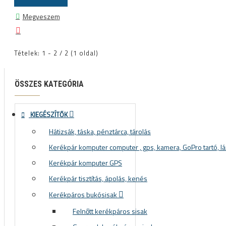
Megveszem
Tételek: 1 - 2 / 2 (1 oldal)
ÖSSZES KATEGÓRIA
KIEGÉSZÍTŐK
Hátizsák, táska, pénztárca, tárolás
Kerékpár komputer computer , gps, kamera, GoPro tartó, lá
Kerékpár komputer GPS
Kerékpár tisztítás, ápolás, kenés
Kerékpáros bukósisak
Felnőtt kerékpáros sisak