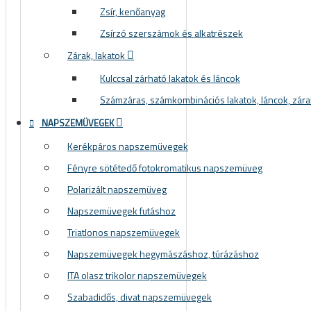
Zsír, kenőanyag
Zsírzó szerszámok és alkatrészek
Zárak, lakatok
Kulccsal zárható lakatok és láncok
Számzáras, számkombinációs lakatok, láncok, zára
NAPSZEMÜVEGEK
Kerékpáros napszemüvegek
Fényre sötétedő fotokromatikus napszemüveg
Polarizált napszemüveg
Napszemüvegek futáshoz
Triatlonos napszemüvegek
Napszemüvegek hegymászáshoz, túrázáshoz
ITA olasz trikolor napszemüvegek
Szabadidős, divat napszemüvegek