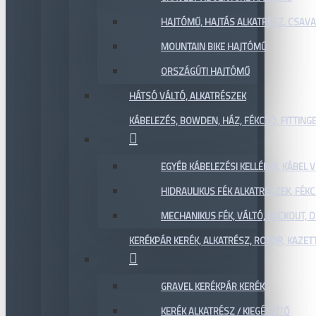
HAJTÓMŰ, HAJTÁS ALKATRÉSZ, CSAVAR
MOUNTAIN BIKE HAJTÓMŰ
ORSZÁGÚTI HAJTÓMŰ
HÁTSÓ VÁLTÓ, ALKATRÉSZEK
KÁBELEZÉS, BOWDEN, HÁZ, FÉKCSŐ, FITTING
EGYÉB KÁBELEZÉSI KELLÉKEK, KÁBEL
HIDRAULIKUS FÉK ALKATRÉSZEK, FÉKC
MECHANIKUS FÉK, VÁLTÓ, LOCKOUT,
KERÉKPÁR KERÉK, ALKATRÉSZ, ROTOR, KAZET
GRAVEL KERÉKPÁR KERÉK
KERÉK ALKATRÉSZ / KIEGÉSZÍTŐ