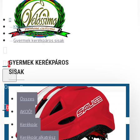
Kiegészítő
Kerékpáros bukósisak
Gyermek kerékpáros sisak
GYERMEK KERÉKPÁROS
0
SISAK
Összes
Összes
0
AKCIÓ!
Az Ön kosara üres!
Kerékpár
Kerékpár alkatrész