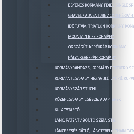
EGYENES KORMÁNY, FIXIE / SINGLE SP
GRAVEL / ADVENTURE / CX KERÉKPÁ
IDŐFUTAM, TRIATLON KORMÁNY, KÖN
MOUNTAIN BIKE KORMÁNY
ORSZÁGÚTI KERÉKPÁR KORMÁNY
PÁLYA KERÉKPÁR KORMÁNY
KORMÁNYBANDÁZS, KORMÁNY BETEKERŐ SZ
KORMÁNYCSAPÁGY, HÉZAGOLÓ GYŰRŰ, KUPA
KORMÁNYSZÁR STUCNI
KÖZÉPCSAPÁGY, CSÉSZE, ADAPTEREK
KULACSTARTÓ
LÁNC, PATENT / BONTÓ SZEM, STB.
LÁNCBEESÉS GÁTLÓ, LÁNCTERELŐ CHAIN CA