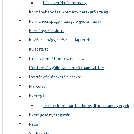
Pálya kerékpár kormány
Kormánybandázs, kormány betekerő szalag
Kormánycsapágy, hézagoló gyűrű, kupak
Kormányszár stucni
Középcsapágy, csésze, adapterek
Kulacstartó
Lánc, patent / bontó szem, stb.
Láncbeesés gátló, láncterelő chain catcher
Lánctányér, lánckerék, csavar
Markolat
Nyereg
Triatlon kerékpár, triatlonos, tt, időfutam nyergek
Nyeregcső nyeregszár
Pedál
Sor kazetta