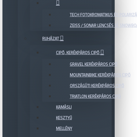
TECH FOTOKROMATIKUS ÉS POLARIZÁ
ZEISS / SONAR LENCSÉS SÍ, SNOWB
RUHÁZAT
CIPŐ, KERÉKPÁROS CIPŐ
GRAVEL KERÉKPÁROS CIPŐ
MOUNTAINBIKE KERÉKPÁROS CIPŐ
ORSZÁGÚTI KERÉKPÁROS CIPŐ
TRIATLON KERÉKPÁROS CIPŐ
KAMÁSLI
KESZTYŰ
MELLÉNY