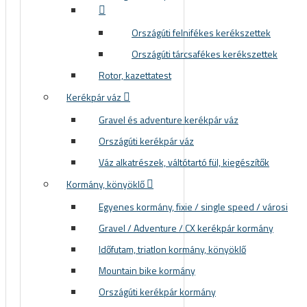
Országúti felnifékes kerékszettek
Országúti tárcsafékes kerékszettek
Rotor, kazettatest
Kerékpár váz
Gravel és adventure kerékpár váz
Országúti kerékpár váz
Váz alkatrészek, váltótartó fül, kiegészítők
Kormány, könyöklő
Egyenes kormány, fixie / single speed / városi
Gravel / Adventure / CX kerékpár kormány
Időfutam, triatlon kormány, könyöklő
Mountain bike kormány
Országúti kerékpár kormány