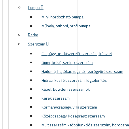
Pumpa
Mini, hordozható pumpa
Műhely, otthoni, profi pumpa
Radar
Szerszám
Csapágy be- kiszerelő szerszám, készlet
Gumi, belső, szelep szerszám
Hajtómű, hajtókar, rögzítő-, zárógyűrű szerszám
Hidraulikus fék szerszám, légtelenítés
Kábel, bowden szerszámok
Kerék szerszám
Kormánycsapágy, villa szerszám
Középcsapágy, középrész szerszám
Multiszerszám - többfunkciós szerszám, hordozh