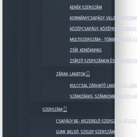
KERÉK SZERSZÁM
KORMÁNYCSAPÁGY, VILLA SZERSZÁM
KÖZÉPCSAPÁGY, KÖZÉPRÉSZ SZERS
MULTISZERSZÁM - TÖBBFUNKCIÓS 
ZSÍR, KENŐANYAG
ZSÍRZÓ SZERSZÁMOK ÉS ALKATRÉSZ
ZÁRAK, LAKATOK
KULCCSAL ZÁRHATÓ LAKATOK ÉS LÁN
SZÁMZÁRAS, SZÁMKOMBINÁCIÓS LAK
SZERSZÁM
CSAPÁGY BE- KISZERELŐ SZERSZÁM, KÉSZLE
GUMI, BELSŐ, SZELEP SZERSZÁM