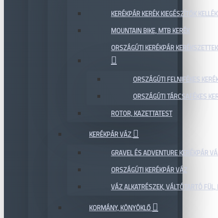
KERÉKPÁR KERÉK KIEGÉSZÍTŐK KELLÉK
MOUNTAIN BIKE, MTB KERÉK
ORSZÁGÚTI KERÉKPÁR KERÉKSZETTEK
ORSZÁGÚTI FELNIFÉKES KERÉ
ORSZÁGÚTI TÁRCSAFÉKES KE
ROTOR, KAZETTATEST
KERÉKPÁR VÁZ
GRAVEL ÉS ADVENTURE KERÉKPÁR VÁ
ORSZÁGÚTI KERÉKPÁR VÁZ
VÁZ ALKATRÉSZEK, VÁLTÓTARTÓ FÜL, 
KORMÁNY, KÖNYÖKLŐ