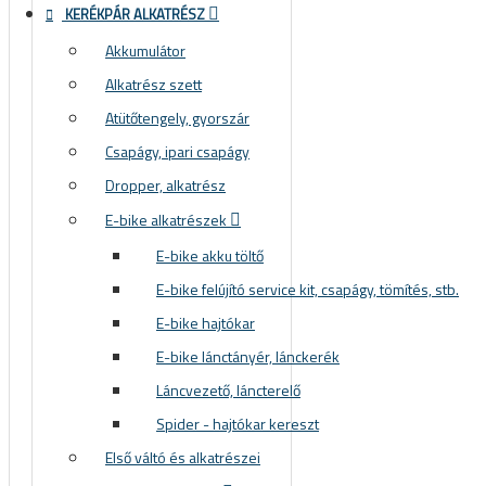
KERÉKPÁR ALKATRÉSZ
Akkumulátor
Alkatrész szett
Atütőtengely, gyorszár
Csapágy, ipari csapágy
Dropper, alkatrész
E-bike alkatrészek
E-bike akku töltő
E-bike felújító service kit, csapágy, tömítés, stb.
E-bike hajtókar
E-bike lánctányér, lánckerék
Láncvezető, láncterelő
Spider - hajtókar kereszt
Első váltó és alkatrészei