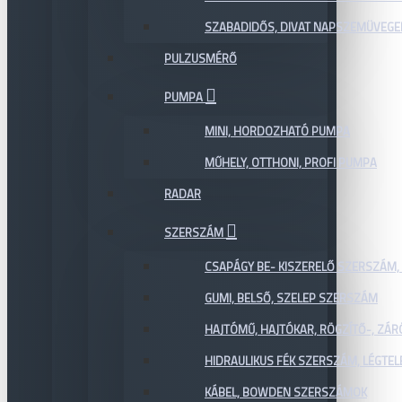
SZABADIDŐS, DIVAT NAPSZEMÜVEGE
PULZUSMÉRŐ
PUMPA
MINI, HORDOZHATÓ PUMPA
MŰHELY, OTTHONI, PROFI PUMPA
RADAR
SZERSZÁM
CSAPÁGY BE- KISZERELŐ SZERSZÁM,
GUMI, BELSŐ, SZELEP SZERSZÁM
HAJTÓMŰ, HAJTÓKAR, RÖGZÍTŐ-, ZÁ
HIDRAULIKUS FÉK SZERSZÁM, LÉGTEL
KÁBEL, BOWDEN SZERSZÁMOK