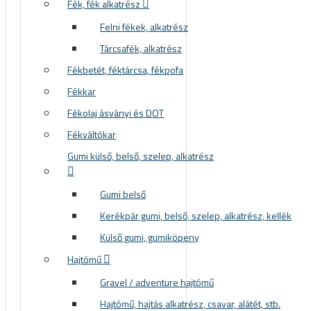
Fék, fék alkatrész
Felni fékek, alkatrész
Tárcsafék, alkatrész
Fékbetét, féktárcsa, fékpofa
Fékkar
Fékolaj ásványi és DOT
Fékváltókar
Gumi külső, belső, szelep, alkatrész
Gumi belső
Kerékpár gumi, belső, szelep, alkatrész, kellék
Külső gumi, gumiköpeny
Hajtómű
Gravel / adventure hajtómű
Hajtómű, hajtás alkatrész, csavar, alátét, stb.