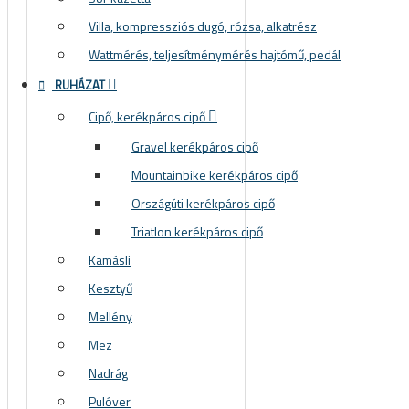
Villa, kompressziós dugó, rózsa, alkatrész
Wattmérés, teljesítménymérés hajtómű, pedál
RUHÁZAT
Cipő, kerékpáros cipő
Gravel kerékpáros cipő
Mountainbike kerékpáros cipő
Országúti kerékpáros cipő
Triatlon kerékpáros cipő
Kamásli
Kesztyű
Mellény
Mez
Nadrág
Pulóver