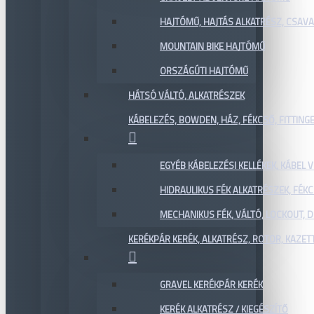
HAJTÓMŰ, HAJTÁS ALKATRÉSZ, CSAVAR
MOUNTAIN BIKE HAJTÓMŰ
ORSZÁGÚTI HAJTÓMŰ
HÁTSÓ VÁLTÓ, ALKATRÉSZEK
KÁBELEZÉS, BOWDEN, HÁZ, FÉKCSŐ, FITTING
EGYÉB KÁBELEZÉSI KELLÉKEK, KÁBEL
HIDRAULIKUS FÉK ALKATRÉSZEK, FÉKC
MECHANIKUS FÉK, VÁLTÓ, LOCKOUT,
KERÉKPÁR KERÉK, ALKATRÉSZ, ROTOR, KAZET
GRAVEL KERÉKPÁR KERÉK
KERÉK ALKATRÉSZ / KIEGÉSZÍTŐ