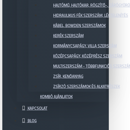
HAJTÓMŰ, HAJTÓKAR, RÖGZÍTŐ-, ZÁRÓGYŰR
HIDRAULIKUS FÉK SZERSZÁM, LÉGTELENÍTÉS
KÁBEL, BOWDEN SZERSZÁMOK
KERÉK SZERSZÁM
KORMÁNYCSAPÁGY, VILLA SZERSZÁM
KÖZÉPCSAPÁGY, KÖZÉPRÉSZ SZERSZÁM
MULTISZERSZÁM - TÖBBFUNKCIÓS SZERSZ
ZSÍR, KENŐANYAG
ZSÍRZÓ SZERSZÁMOK ÉS ALKATRÉSZEK
KOMBÓ AJÁNLATOK
KAPCSOLAT
BLOG