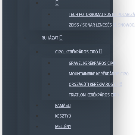
TECH FOTOKROMATIKUS ÉS POLARIZÁ
ZEISS / SONAR LENCSÉS SÍ, SNOWB
RUHÁZAT
CIPŐ, KERÉKPÁROS CIPŐ
GRAVEL KERÉKPÁROS CIPŐ
MOUNTAINBIKE KERÉKPÁROS CIPŐ
ORSZÁGÚTI KERÉKPÁROS CIPŐ
TRIATLON KERÉKPÁROS CIPŐ
KAMÁSLI
KESZTYŰ
MELLÉNY