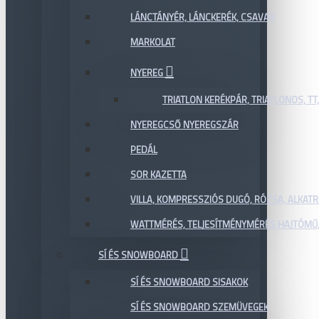
LÁNCTÁNYÉR, LÁNCKERÉK, CSAVAR
MARKOLAT
NYEREG
TRIATLON KERÉKPÁR, TRIATLONOS, TT
NYEREGCSŐ NYEREGSZÁR
PEDÁL
SOR KAZETTA
VILLA, KOMPRESSZIÓS DUGÓ, RÓZSA, ALKAT
WATTMÉRÉS, TELJESÍTMÉNYMÉRÉS HAJTÓMŰ,
SÍ ÉS SNOWBOARD
SÍ ÉS SNOWBOARD SISAKOK
SÍ ÉS SNOWBOARD SZEMÜVEGEK