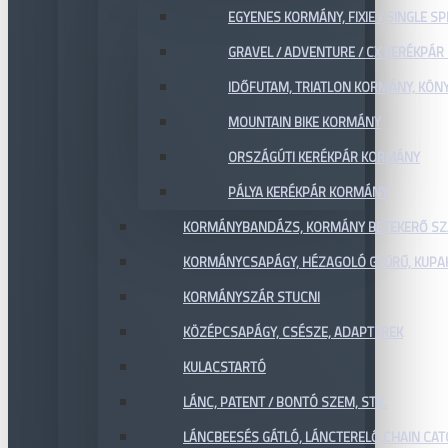
EGYENES KORMÁNY, FIXIE / SINGLE SP
GRAVEL / ADVENTURE / CX KERÉKPÁ
IDŐFUTAM, TRIATLON KORMÁNY, KÖN
MOUNTAIN BIKE KORMÁNY
ORSZÁGÚTI KERÉKPÁR KORMÁNY
PÁLYA KERÉKPÁR KORMÁNY
KORMÁNYBANDÁZS, KORMÁNY BETEKERŐ SZ
KORMÁNYCSAPÁGY, HÉZAGOLÓ GYŰRŰ, KUPA
KORMÁNYSZÁR STUCNI
KÖZÉPCSAPÁGY, CSÉSZE, ADAPTEREK
KULACSTARTÓ
LÁNC, PATENT / BONTÓ SZEM, STB.
LÁNCBEESÉS GÁTLÓ, LÁNCTERELŐ CHAIN CA