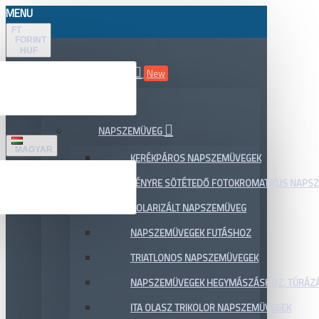
MENU
FT
FORINT
HUF
ÖSSZES TERMÉK
New
AKCIÓ
NAPSZEMÜVEG
MAGYAR
KERÉKPÁROS NAPSZEMÜVEGEK
FÉNYRE SÖTÉTEDŐ FOTOKROMATIKUS NAPS
POLARIZÁLT NAPSZEMÜVEG
NAPSZEMÜVEGEK FUTÁSHOZ
TRIATLONOS NAPSZEMÜVEGEK
NAPSZEMÜVEGEK HEGYMÁSZÁSHOZ, TÚRÁZ
ITA OLASZ TRIKOLOR NAPSZEMÜVEGEK