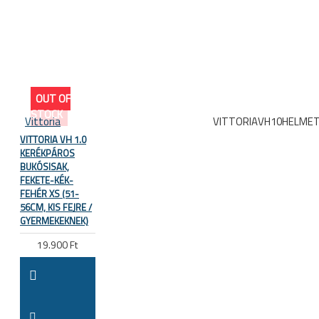
OUT OF
STOCK
Vittoria
VITTORIAVH10HELME
VITTORIA VH 1.0
KERÉKPÁROS
BUKÓSISAK,
FEKETE-KÉK-
FEHÉR XS (51-
56CM, KIS FEJRE /
GYERMEKEKNEK)
19.900 Ft