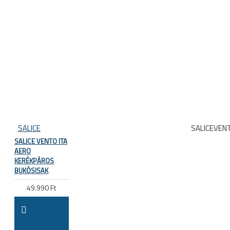
SALICE
SALICEVEN
SALICE VENTO ITA
AERO
KERÉKPÁROS
BUKÓSISAK
49.990 Ft