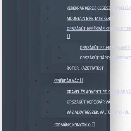
KERÉKPÁR KERÉK KIEGÉSZÍTŐK KELLÉK
MOUNTAIN BIKE, MTB KERÉK
ORSZÁGÚTI KERÉKPÁR KERÉKSZETTEK
ORSZÁGÚTI FELNIFÉKES KERÉ
ORSZÁGÚTI TÁRCSAFÉKES KE
ROTOR, KAZETTATEST
KERÉKPÁR VÁZ
GRAVEL ÉS ADVENTURE KERÉKPÁR VÁ
ORSZÁGÚTI KERÉKPÁR VÁZ
VÁZ ALKATRÉSZEK, VÁLTÓTARTÓ FÜL, 
KORMÁNY, KÖNYÖKLŐ