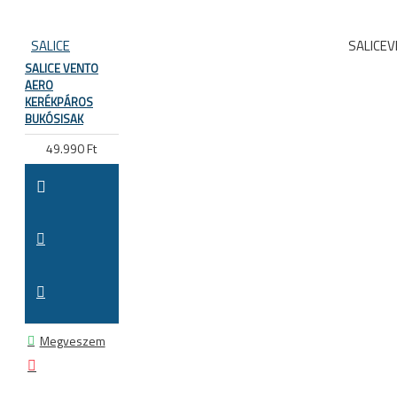
SALICE
SALICE
SALICE VENTO
AERO
KERÉKPÁROS
BUKÓSISAK
49.990 Ft
Megveszem