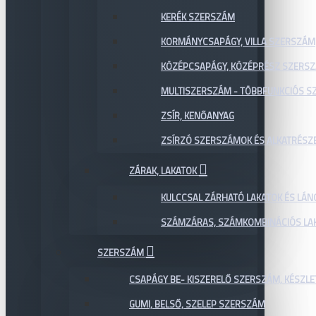
KERÉK SZERSZÁM
KORMÁNYCSAPÁGY, VILLA SZERSZÁM
KÖZÉPCSAPÁGY, KÖZÉPRÉSZ SZERS
MULTISZERSZÁM - TÖBBFUNKCIÓS 
ZSÍR, KENŐANYAG
ZSÍRZÓ SZERSZÁMOK ÉS ALKATRÉSZ
ZÁRAK, LAKATOK
KULCCSAL ZÁRHATÓ LAKATOK ÉS LÁN
SZÁMZÁRAS, SZÁMKOMBINÁCIÓS LAK
SZERSZÁM
CSAPÁGY BE- KISZERELŐ SZERSZÁM, KÉSZLE
GUMI, BELSŐ, SZELEP SZERSZÁM