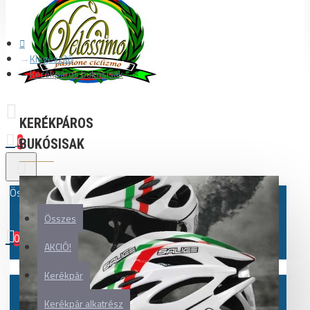
Kiegészítő
Kerékpáros bukósisak
KERÉKPÁROS
0
BUKÓSISAK
Összes
Összes
0
AKCIÓ!
Az Ön kosara üres!
Kerékpár
Kerékpár alkatrész