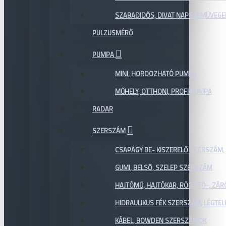
SZABADIDŐS, DIVAT NAPSZEMÜVEGE
PULZUSMÉRŐ
PUMPA
MINI, HORDOZHATÓ PUMPA
MŰHELY, OTTHONI, PROFI PUMPA
RADAR
SZERSZÁM
CSAPÁGY BE- KISZERELŐ SZERSZÁM,
GUMI, BELSŐ, SZELEP SZERSZÁM
HAJTÓMŰ, HAJTÓKAR, RÖGZÍTŐ-, ZÁ
HIDRAULIKUS FÉK SZERSZÁM, LÉGTEL
KÁBEL, BOWDEN SZERSZÁMOK