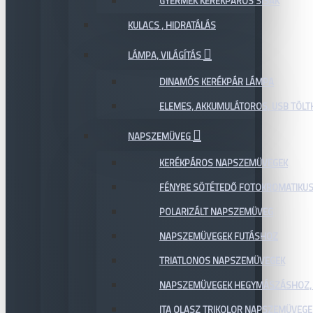
GYERMEK KERÉKPÁROS SISAK
KULACS , HIDRATÁLÁS
LÁMPA, VILÁGÍTÁS
DINAMÓS KERÉKPÁR LÁMPA
ELEMES, AKKUMULÁTOROS, USB TÖL
NAPSZEMÜVEG
KERÉKPÁROS NAPSZEMÜVEGEK
FÉNYRE SÖTÉTEDŐ FOTOKROMATIKU
POLARIZÁLT NAPSZEMÜVEG
NAPSZEMÜVEGEK FUTÁSHOZ
TRIATLONOS NAPSZEMÜVEGEK
NAPSZEMÜVEGEK HEGYMÁSZÁSHOZ,
ITA OLASZ TRIKOLOR NAPSZEMÜVEGE