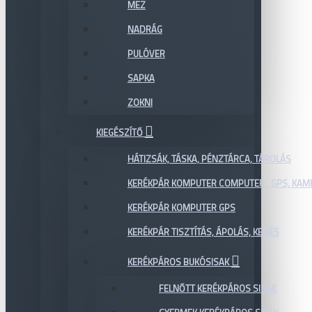
MEZ
NADRÁG
PULÓVER
SAPKA
ZOKNI
KIEGÉSZÍTŐ
HÁTIZSÁK, TÁSKA, PÉNZTÁRCA, TÁROLÁS
KERÉKPÁR KOMPUTER COMPUTER , GPS, KAM
KERÉKPÁR KOMPUTER GPS
KERÉKPÁR TISZTÍTÁS, ÁPOLÁS, KENÉS
KERÉKPÁROS BUKÓSISAK
FELNŐTT KERÉKPÁROS SISAK