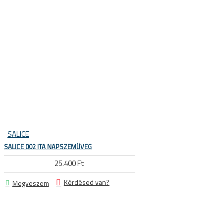
 KERÉKPÁROS CIPŐK
SALICE
SALICE 002 ITA NAPSZEMÜVEG
25.400 Ft
Kérdésed van?
Megveszem
KERÉKPÁR ALKATRÉSZEK