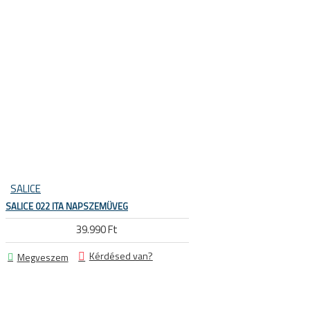
Sí és snowboard sisakok
Sí és snowboard szemüvegek
SALICE
E SÖTÉTEDŐ NAPSZEMÜVEGEK
SALICE 022 ITA NAPSZEMÜVEG
39.990 Ft
Kérdésed van?
Megveszem