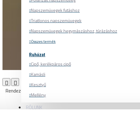
Napszemüvegek futáshoz
Triatlonos napszemüvegek
Napszemüvegek hegymászáshoz, túrázáshoz
Összes termék
Ruházat
Cipő, kerékpáros cipő
Kamásli
Termék összehasonlítás
0
Kesztyű
Rendezés:
Listázás:
Mellény
Mez
RÓLUNK
Nadrág
Pulóver
Sapka