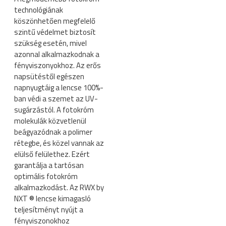
technológiának
köszönhetően megfelelő
szintű védelmet biztosít
szükség esetén, mivel
azonnal alkalmazkodnak a
fényviszonyokhoz. Az erős
napsütéstől egészen
napnyugtáig a lencse 100%-
ban védi a szemet az UV-
sugárzástól. A fotokróm
molekulák közvetlenül
beágyazódnak a polimer
rétegbe, és közel vannak az
elülső felülethez. Ezért
garantálja a tartósan
optimális fotokróm
alkalmazkodást. Az RWX by
NXT ® lencse kimagasló
teljesítményt nyújt a
fényviszonokhoz