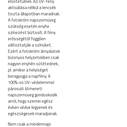
elsötétülnek. Az UV-fény
aktiválása nélkül a lencsék
tiszta állapotban maradnak.
A fotokróm napszemüveg
szükség esetén enyhe
színezést biztosít. A fény
erősségétől függően
változtatják a színüket.
Ezért a fotokróm árnyalatok
bizonyos helyzetekben csak
nagyon enyhén sötétednek,
pl. amikor a helyiséget
beragyogja a napfény. A
100%-os UV-védelemmel
párosuló átmeneti
napszemüveg gondoskodik
arról, hogy szemei egész
évben védve legyenek és
egészségesek maradjanak.
Nem csak a mindennapi