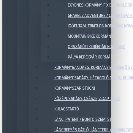
EGYENES KORMÁNY, FIXIE / SINGLE SP
GRAVEL / ADVENTURE / CX KERÉKPÁ
IDŐFUTAM, TRIATLON KORMÁNY, KÖN
MOUNTAIN BIKE KORMÁNY
ORSZÁGÚTI KERÉKPÁR KORMÁNY
PÁLYA KERÉKPÁR KORMÁNY
KORMÁNYBANDÁZS, KORMÁNY BETEKERŐ SZ
KORMÁNYCSAPÁGY, HÉZAGOLÓ GYŰRŰ, KUPA
KORMÁNYSZÁR STUCNI
KÖZÉPCSAPÁGY, CSÉSZE, ADAPTEREK
KULACSTARTÓ
LÁNC, PATENT / BONTÓ SZEM, STB.
LÁNCBEESÉS GÁTLÓ, LÁNCTERELŐ CHAIN CA