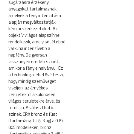
sugárzásra érzékeny
anyagokat tartalmaznak,
amelyek a fény intenzitása
alapján megváltoztatják
kémiai szerkezetüket. Az
objektív világos alapszínnel
rendelkezik, amely sötétebbé
válik, ha intenzívebb a
napfény. De gyorsan
visszanyeri eredeti színét,
amikor a fény elhalványul. Ez
a technológia lehetővé teszi,
hogy mindig szemüveget
viseljen, az árnyékos
területekről a különösen
világos területekre érve, és
fordítva. A választható
színek: CRX bronz és füst
(tartomány 1-től 3-ig) a 019-
005 modelleken; bronz
(tartomány kategória 2-ről 4-