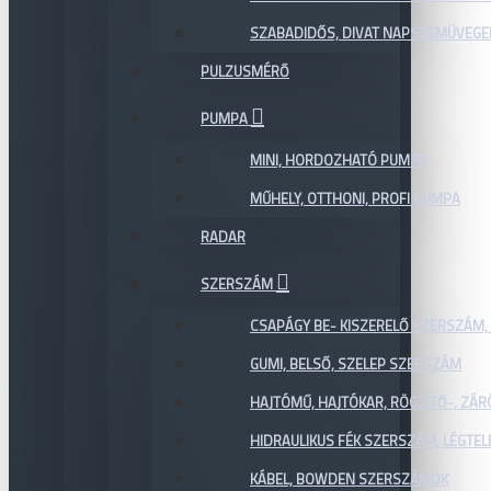
SZABADIDŐS, DIVAT NAPSZEMÜVEGE
PULZUSMÉRŐ
PUMPA
MINI, HORDOZHATÓ PUMPA
MŰHELY, OTTHONI, PROFI PUMPA
RADAR
SZERSZÁM
CSAPÁGY BE- KISZERELŐ SZERSZÁM,
GUMI, BELSŐ, SZELEP SZERSZÁM
HAJTÓMŰ, HAJTÓKAR, RÖGZÍTŐ-, ZÁ
HIDRAULIKUS FÉK SZERSZÁM, LÉGTEL
KÁBEL, BOWDEN SZERSZÁMOK