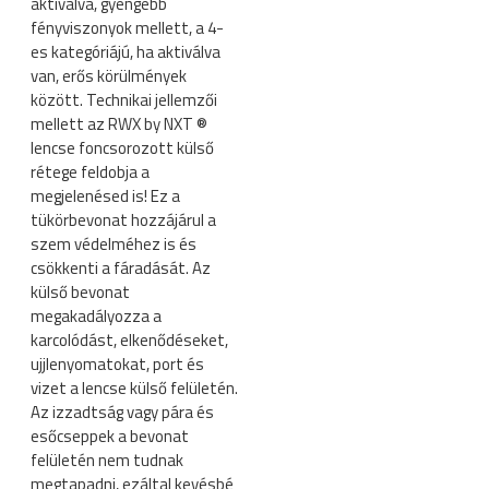
aktiválva, gyengébb
fényviszonyok mellett, a 4-
es kategóriájú, ha aktiválva
van, erős körülmények
között. Technikai jellemzői
mellett az RWX by NXT ®
lencse foncsorozott külső
rétege feldobja a
megjelenésed is! Ez a
tükörbevonat hozzájárul a
szem védelméhez is és
csökkenti a fáradását. Az
külső bevonat
megakadályozza a
karcolódást, elkenődéseket,
ujjlenyomatokat, port és
vizet a lencse külső felületén.
Az izzadtság vagy pára és
esőcseppek a bevonat
felületén nem tudnak
megtapadni, ezáltal kevésbé