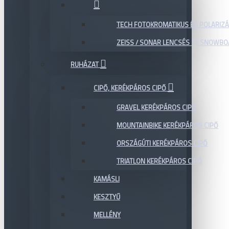
TECH FOTOKROMATIKUS ÉS POLARIZÁ
ZEISS / SONAR LENCSÉS SÍ, SNOWB
RUHÁZAT
CIPŐ, KERÉKPÁROS CIPŐ
GRAVEL KERÉKPÁROS CIPŐ
MOUNTAINBIKE KERÉKPÁROS CIPŐ
ORSZÁGÚTI KERÉKPÁROS CIPŐ
TRIATLON KERÉKPÁROS CIPŐ
KAMÁSLI
KESZTYŰ
MELLÉNY