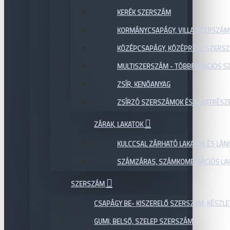
KERÉK SZERSZÁM
KORMÁNYCSAPÁGY, VILLA SZERSZÁM
KÖZÉPCSAPÁGY, KÖZÉPRÉSZ SZERS
MULTISZERSZÁM - TÖBBFUNKCIÓS 
ZSÍR, KENŐANYAG
ZSÍRZÓ SZERSZÁMOK ÉS ALKATRÉSZ
ZÁRAK, LAKATOK
KULCCSAL ZÁRHATÓ LAKATOK ÉS LÁN
SZÁMZÁRAS, SZÁMKOMBINÁCIÓS LAK
SZERSZÁM
CSAPÁGY BE- KISZERELŐ SZERSZÁM, KÉSZLE
GUMI, BELSŐ, SZELEP SZERSZÁM