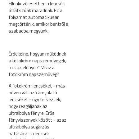
Ellenkező esetben a lencsék
átlátszóak maradnak. Ez a
folyamat automatikusan
megtörténik, amikor bentről a
szabadba megyünk.
Érdekelne, hogyan működnek
a fotokróm napszemüvegek,
mik az előnyei? Mi az a
fotokróm napszemüveg?
A fotokróm lencséket - más
néven változó árnyalatú
lencséket - úgy tervezték,
hogy reagáljanak az
ultraibolya fényre. Erős
fényviszonyok között - azaz
ultraibolya sugárzás
hatására - a lencsék