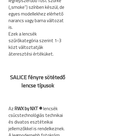
legnépszerűbb füst szürke
(„smoke”) színben készül, de
egyes modellekhez elérhető
narancs vagy barna változat
is.
Ezek a lencsék
szűrőkategória szerint 1-3
közt változtatják
áteresztési értéküket.
SALICE fényre sötétedő
lencse típusok
Az
RWX by NXT ®
lencsék
csúcstechnológiás technikai
és divatos esztéteikai
jellemzőkkel is rendelkeznek.
A legmodernebb fotokróm