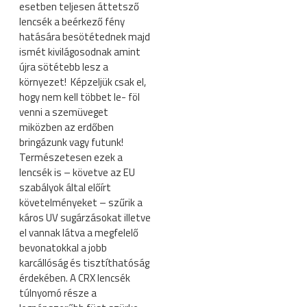
esetben teljesen áttetsző
lencsék a beérkező fény
hatására besötétednek majd
ismét kivilágosodnak amint
újra sötétebb lesz a
környezet! Képzeljük csak el,
hogy nem kell többet le- föl
venni a szemüveget
miközben az erdőben
bringázunk vagy futunk!
Természetesen ezek a
lencsék is – követve az EU
szabályok által előírt
követelményeket – szűrik a
káros UV sugárzásokat illetve
el vannak látva a megfelelő
bevonatokkal a jobb
karcállóság és tisztíthatóság
érdekében. A CRX lencsék
túlnyomó része a