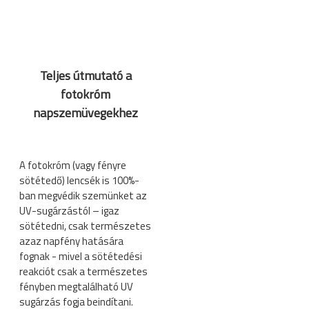
Teljes útmutató a
fotokróm
napszemüvegekhez
A fotokróm (vagy fényre
sötétedő) lencsék is 100%-
ban megvédik szemünket az
UV-sugárzástól – igaz
sötétedni, csak természetes
azaz napfény hatására
fognak - mivel a sötétedési
reakciót csak a természetes
fényben megtalálható UV
sugárzás fogja beindítani.