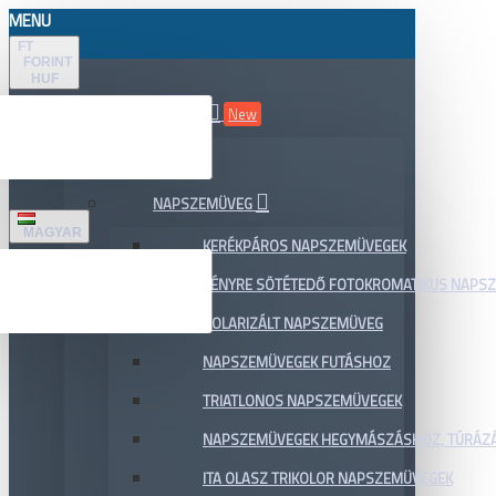
MENU
FT
FORINT
HUF
ÖSSZES TERMÉK
New
AKCIÓ
NAPSZEMÜVEG
MAGYAR
KERÉKPÁROS NAPSZEMÜVEGEK
FÉNYRE SÖTÉTEDŐ FOTOKROMATIKUS NAPS
POLARIZÁLT NAPSZEMÜVEG
NAPSZEMÜVEGEK FUTÁSHOZ
TRIATLONOS NAPSZEMÜVEGEK
NAPSZEMÜVEGEK HEGYMÁSZÁSHOZ, TÚRÁZ
ITA OLASZ TRIKOLOR NAPSZEMÜVEGEK