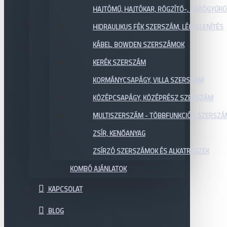
HAJTÓMŰ, HAJTÓKAR, RÖGZÍTŐ-, ZÁRÓGYŰR
HIDRAULIKUS FÉK SZERSZÁM, LÉGTELENÍTÉS
KÁBEL, BOWDEN SZERSZÁMOK
KERÉK SZERSZÁM
KORMÁNYCSAPÁGY, VILLA SZERSZÁM
KÖZÉPCSAPÁGY, KÖZÉPRÉSZ SZERSZÁM
MULTISZERSZÁM - TÖBBFUNKCIÓS SZERSZ
ZSÍR, KENŐANYAG
ZSÍRZÓ SZERSZÁMOK ÉS ALKATRÉSZEK
KOMBÓ AJÁNLATOK
KAPCSOLAT
BLOG