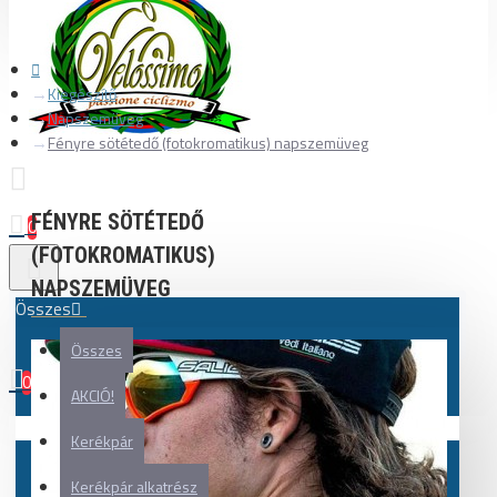
Kiegészítő
Napszemüveg
Fényre sötétedő (fotokromatikus) napszemüveg
FÉNYRE SÖTÉTEDŐ
0
(FOTOKROMATIKUS)
NAPSZEMÜVEG
Összes
Összes
0
AKCIÓ!
Az Ön kosara üres!
Kerékpár
Kerékpár alkatrész