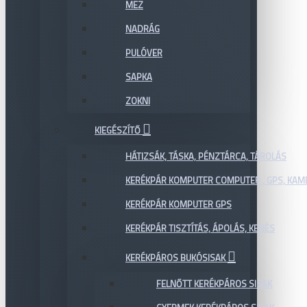
MEZ
NADRÁG
PULÓVER
SAPKA
ZOKNI
KIEGÉSZÍTŐ
HÁTIZSÁK, TÁSKA, PÉNZTÁRCA, TÁROLÁS
KERÉKPÁR KOMPUTER COMPUTER , GPS, KAM
KERÉKPÁR KOMPUTER GPS
KERÉKPÁR TISZTÍTÁS, ÁPOLÁS, KENÉS
KERÉKPÁROS BUKÓSISAK
FELNŐTT KERÉKPÁROS SISAK