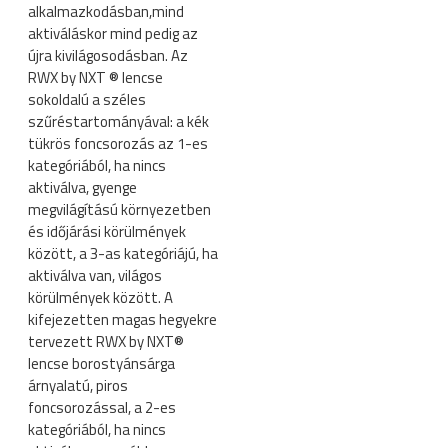
alkalmazkodásban,mind
aktiváláskor mind pedig az
újra kivilágosodásban. Az
RWX by NXT ® lencse
sokoldalú a széles
szűréstartományával: a kék
tükrös foncsorozás az 1-es
kategóriából, ha nincs
aktiválva, gyenge
megvilágítású környezetben
és időjárási körülmények
között, a 3-as kategóriájú, ha
aktiválva van, világos
körülmények között. A
kifejezetten magas hegyekre
tervezett RWX by NXT®
lencse borostyánsárga
árnyalatú, piros
foncsorozással, a 2-es
kategóriából, ha nincs