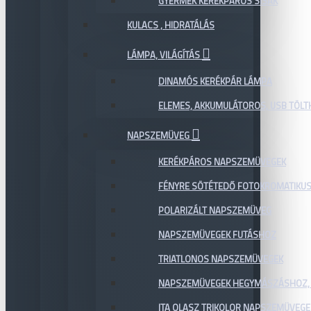
GYERMEK KERÉKPÁROS SISAK
KULACS , HIDRATÁLÁS
LÁMPA, VILÁGÍTÁS
DINAMÓS KERÉKPÁR LÁMPA
ELEMES, AKKUMULÁTOROS, USB TÖL
NAPSZEMÜVEG
KERÉKPÁROS NAPSZEMÜVEGEK
FÉNYRE SÖTÉTEDŐ FOTOKROMATIKU
POLARIZÁLT NAPSZEMÜVEG
NAPSZEMÜVEGEK FUTÁSHOZ
TRIATLONOS NAPSZEMÜVEGEK
NAPSZEMÜVEGEK HEGYMÁSZÁSHOZ,
ITA OLASZ TRIKOLOR NAPSZEMÜVEGE