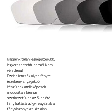
Napjaink talán legnépszerűbb,
legkeresettebb lencséi. Nem
véletlenül!
Ezek a lencsék olyan fényre
érzékeny anyagokból
készülnek amik képesek
módosítani kémiai
szerkezetüket az őket érő
fény hatására, így reagálnak a
fényviszonyokra. Az alap