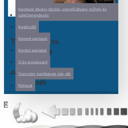
Kerékpár állvány, tárolás, szerelő állvány, műhely és
üzlet berendezés
Kiegészítő
Kiemelt ajánlatok
Fotokromatikus,
azaz fényre
Kombó ajánlatok
sötétedő
Sí és snowboard
napszemüvegek,
Szerszám, kenőagyag, olaj, stb
lencsék
Ruházat