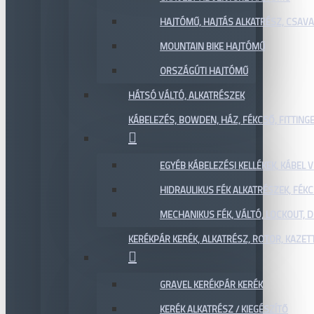
HAJTÓMŰ, HAJTÁS ALKATRÉSZ, CSAVAR
MOUNTAIN BIKE HAJTÓMŰ
ORSZÁGÚTI HAJTÓMŰ
HÁTSÓ VÁLTÓ, ALKATRÉSZEK
KÁBELEZÉS, BOWDEN, HÁZ, FÉKCSŐ, FITTING
EGYÉB KÁBELEZÉSI KELLÉKEK, KÁBEL
HIDRAULIKUS FÉK ALKATRÉSZEK, FÉKC
MECHANIKUS FÉK, VÁLTÓ, LOCKOUT,
KERÉKPÁR KERÉK, ALKATRÉSZ, ROTOR, KAZET
GRAVEL KERÉKPÁR KERÉK
KERÉK ALKATRÉSZ / KIEGÉSZÍTŐ