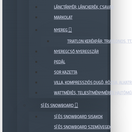
LÁNCTÁNYÉR, LÁNCKERÉK, CSAVAR
MARKOLAT
NYEREG
TRIATLON KERÉKPÁR, TRIATLONOS, TT
NYEREGCSŐ NYEREGSZÁR
PEDÁL
SOR KAZETTA
VILLA, KOMPRESSZIÓS DUGÓ, RÓZSA, ALKAT
WATTMÉRÉS, TELJESÍTMÉNYMÉRÉS HAJTÓMŰ,
SÍ ÉS SNOWBOARD
SÍ ÉS SNOWBOARD SISAKOK
SÍ ÉS SNOWBOARD SZEMÜVEGEK