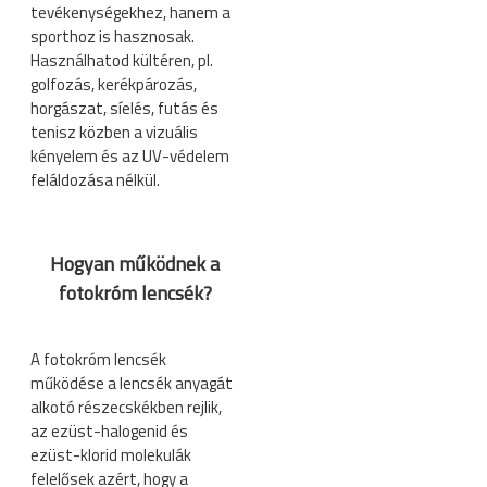
tevékenységekhez, hanem a
sporthoz is hasznosak.
Használhatod kültéren, pl.
golfozás, kerékpározás,
horgászat, síelés, futás és
tenisz közben a vizuális
kényelem és az UV-védelem
feláldozása nélkül.
Hogyan működnek a
fotokróm lencsék?
A fotokróm lencsék
működése a lencsék anyagát
alkotó részecskékben rejlik,
az ezüst-halogenid és
ezüst-klorid molekulák
felelősek azért, hogy a