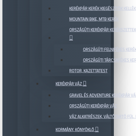
KERÉKPÁR KERÉK KIEGÉSZÍTŐK KELLÉK
MOUNTAIN BIKE, MTB KERÉK
ORSZÁGÚTI KERÉKPÁR KERÉKSZETTEK
ORSZÁGÚTI FELNIFÉKES KERÉ
ORSZÁGÚTI TÁRCSAFÉKES KE
ROTOR, KAZETTATEST
KERÉKPÁR VÁZ
GRAVEL ÉS ADVENTURE KERÉKPÁR VÁ
ORSZÁGÚTI KERÉKPÁR VÁZ
VÁZ ALKATRÉSZEK, VÁLTÓTARTÓ FÜL, 
KORMÁNY, KÖNYÖKLŐ