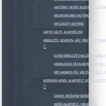
HAJTÓMŰ, HAJTÁS ALKATRÉSZ, CSAVAR
MOUNTAIN BIKE HAJTÓMŰ
ORSZÁGÚTI HAJTÓMŰ
HÁTSÓ VÁLTÓ, ALKATRÉSZEK
KÁBELEZÉS, BOWDEN, HÁZ, FÉKCSŐ, FITTING
EGYÉB KÁBELEZÉSI KELLÉKEK, KÁBEL
HIDRAULIKUS FÉK ALKATRÉSZEK, FÉKC
MECHANIKUS FÉK, VÁLTÓ, LOCKOUT,
KERÉKPÁR KERÉK, ALKATRÉSZ, ROTOR, KAZET
GRAVEL KERÉKPÁR KERÉK
KERÉK ALKATRÉSZ / KIEGÉSZÍTŐ