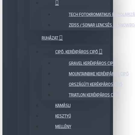
TECH FOTOKROMATIKUS ÉS POLARIZÁ
ZEISS / SONAR LENCSÉS SÍ, SNOWB
RUHÁZAT
CIPŐ, KERÉKPÁROS CIPŐ
GRAVEL KERÉKPÁROS CIPŐ
MOUNTAINBIKE KERÉKPÁROS CIPŐ
ORSZÁGÚTI KERÉKPÁROS CIPŐ
TRIATLON KERÉKPÁROS CIPŐ
KAMÁSLI
KESZTYŰ
MELLÉNY