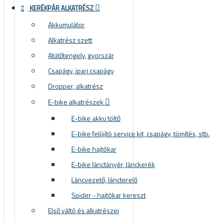
KERÉKPÁR ALKATRÉSZ
Akkumulátor
Alkatrész szett
Atütőtengely, gyorszár
Csapágy, ipari csapágy
Dropper, alkatrész
E-bike alkatrészek
E-bike akku töltő
E-bike felújító service kit, csapágy, tömítés, stb.
E-bike hajtókar
E-bike lánctányér, lánckerék
Láncvezető, láncterelő
Spider - hajtókar kereszt
Első váltó és alkatrészei