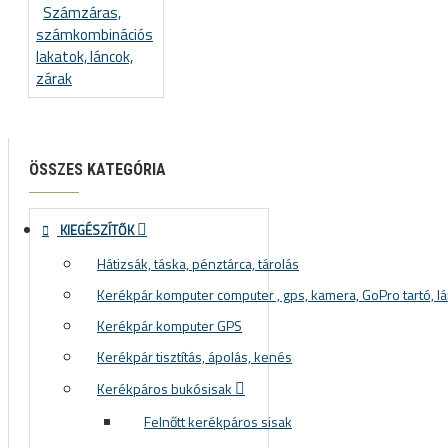
Számzáras,
számkombinációs
lakatok, láncok,
zárak
ÖSSZES KATEGÓRIA
KIEGÉSZÍTŐK
Hátizsák, táska, pénztárca, tárolás
Kerékpár komputer computer , gps, kamera, GoPro tartó, lá
Kerékpár komputer GPS
Kerékpár tisztítás, ápolás, kenés
Kerékpáros bukósisak
Felnőtt kerékpáros sisak