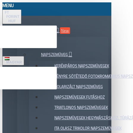
MENU
FT
FORINT
HUF
ÖSSZES TERMÉK
New
AKCIÓ
NAPSZEMÜVEG
MAGYAR
KERÉKPÁROS NAPSZEMÜVEGEK
FÉNYRE SÖTÉTEDŐ FOTOKROMATIKUS NAPS
POLARIZÁLT NAPSZEMÜVEG
NAPSZEMÜVEGEK FUTÁSHOZ
TRIATLONOS NAPSZEMÜVEGEK
NAPSZEMÜVEGEK HEGYMÁSZÁSHOZ, TÚRÁZ
ITA OLASZ TRIKOLOR NAPSZEMÜVEGEK