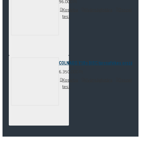
96.000 Ft
Kosárba
Kívánságlistára
Összehason
tesz
COLNAGO Y1Rs DISC tárcsafékes országúti 
6.350.000 Ft
Kosárba
Kívánságlistára
Összehason
tesz