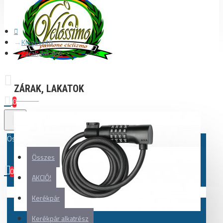
Kiegészítő
Zárak, lakatok
ZÁRAK, LAKATOK
0
Összes
Összes
0
AKCIÓ!
Az Ön kosara üres!
Kerékpár
Kerékpár alkatrész