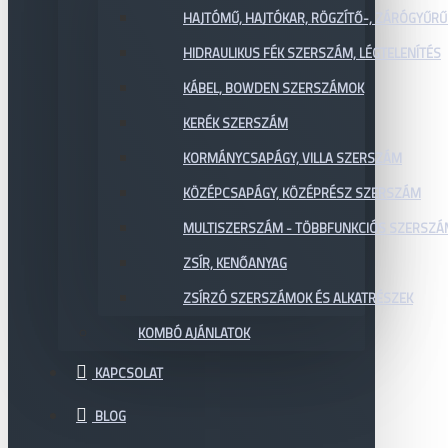
HAJTÓMŰ, HAJTÓKAR, RÖGZÍTŐ-, ZÁRÓGYŰR
HIDRAULIKUS FÉK SZERSZÁM, LÉGTELENÍTÉS
KÁBEL, BOWDEN SZERSZÁMOK
KERÉK SZERSZÁM
KORMÁNYCSAPÁGY, VILLA SZERSZÁM
KÖZÉPCSAPÁGY, KÖZÉPRÉSZ SZERSZÁM
MULTISZERSZÁM - TÖBBFUNKCIÓS SZERSZ
ZSÍR, KENŐANYAG
ZSÍRZÓ SZERSZÁMOK ÉS ALKATRÉSZEK
KOMBÓ AJÁNLATOK
KAPCSOLAT
BLOG