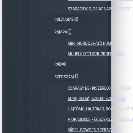
SZABADIDŐS, DIVAT NAPSZEMÜVEGE
PULZUSMÉRŐ
PUMPA
MINI, HORDOZHATÓ PUMPA
MŰHELY, OTTHONI, PROFI PUMPA
RADAR
SZERSZÁM
CSAPÁGY BE- KISZERELŐ SZERSZÁM,
GUMI, BELSŐ, SZELEP SZERSZÁM
HAJTÓMŰ, HAJTÓKAR, RÖGZÍTŐ-, ZÁ
HIDRAULIKUS FÉK SZERSZÁM, LÉGTEL
KÁBEL, BOWDEN SZERSZÁMOK