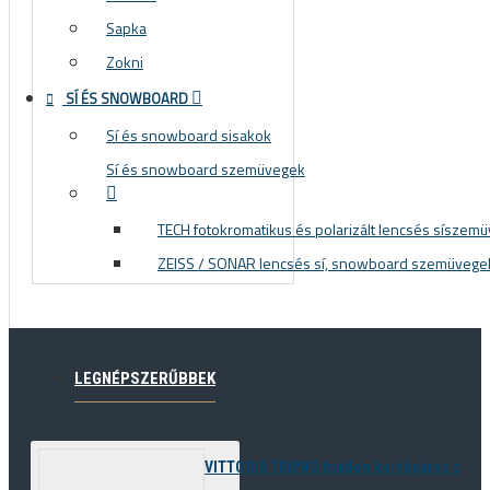
Sapka
Zokni
SÍ ÉS SNOWBOARD
Sí és snowboard sisakok
Sí és snowboard szemüvegek
TECH fotokromatikus és polarizált lencsés síszem
ZEISS / SONAR lencsés sí, snowboard szemüvege
LEGNÉPSZERŰBBEK
VITTORIA TRIPRO triatlon kerékpáros cipő