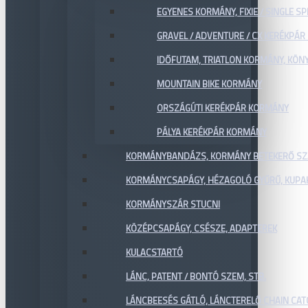
EGYENES KORMÁNY, FIXIE / SINGLE SP
GRAVEL / ADVENTURE / CX KERÉKPÁ
IDŐFUTAM, TRIATLON KORMÁNY, KÖN
MOUNTAIN BIKE KORMÁNY
ORSZÁGÚTI KERÉKPÁR KORMÁNY
PÁLYA KERÉKPÁR KORMÁNY
KORMÁNYBANDÁZS, KORMÁNY BETEKERŐ SZ
KORMÁNYCSAPÁGY, HÉZAGOLÓ GYŰRŰ, KUPA
KORMÁNYSZÁR STUCNI
KÖZÉPCSAPÁGY, CSÉSZE, ADAPTEREK
KULACSTARTÓ
LÁNC, PATENT / BONTÓ SZEM, STB.
LÁNCBEESÉS GÁTLÓ, LÁNCTERELŐ CHAIN CA