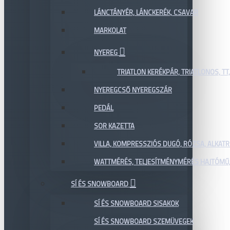
LÁNCTÁNYÉR, LÁNCKERÉK, CSAVAR
MARKOLAT
NYEREG
TRIATLON KERÉKPÁR, TRIATLONOS, TT
NYEREGCSŐ NYEREGSZÁR
PEDÁL
SOR KAZETTA
VILLA, KOMPRESSZIÓS DUGÓ, RÓZSA, ALKAT
WATTMÉRÉS, TELJESÍTMÉNYMÉRÉS HAJTÓMŰ,
SÍ ÉS SNOWBOARD
SÍ ÉS SNOWBOARD SISAKOK
SÍ ÉS SNOWBOARD SZEMÜVEGEK