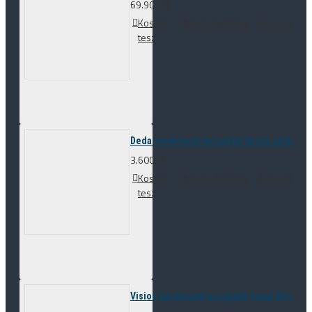
69.900 Ft
Kosárba
Kívánságlistára
Összehason
tesz
Deda centerlock tárcsafék tárcsa zárógyűr
3.600 Ft
Kosárba
Kívánságlistára
Összehason
tesz
Vision kerékszett országúti Team 35 Comp 