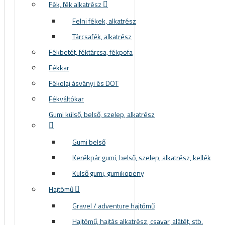
Fék, fék alkatrész
Felni fékek, alkatrész
Tárcsafék, alkatrész
Fékbetét, féktárcsa, fékpofa
Fékkar
Fékolaj ásványi és DOT
Fékváltókar
Gumi külső, belső, szelep, alkatrész
Gumi belső
Kerékpár gumi, belső, szelep, alkatrész, kellék
Külső gumi, gumiköpeny
Hajtómű
Gravel / adventure hajtómű
Hajtómű, hajtás alkatrész, csavar, alátét, stb.