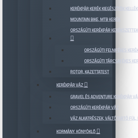
KERÉKPÁR KERÉK KIEGÉSZÍTŐK KELLÉK
MOUNTAIN BIKE, MTB KERÉK
ORSZÁGÚTI KERÉKPÁR KERÉKSZETTEK
ORSZÁGÚTI FELNIFÉKES KERÉ
ORSZÁGÚTI TÁRCSAFÉKES KE
ROTOR, KAZETTATEST
KERÉKPÁR VÁZ
GRAVEL ÉS ADVENTURE KERÉKPÁR VÁ
ORSZÁGÚTI KERÉKPÁR VÁZ
VÁZ ALKATRÉSZEK, VÁLTÓTARTÓ FÜL, 
KORMÁNY, KÖNYÖKLŐ