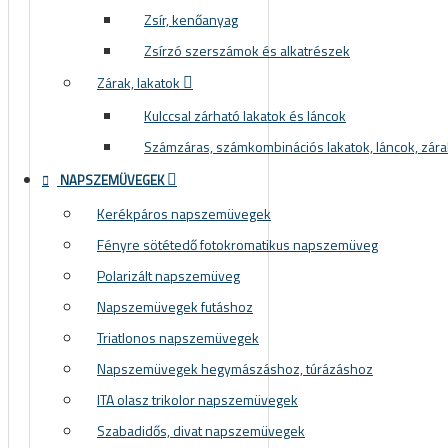
Zsír, kenőanyag
Zsírzó szerszámok és alkatrészek
Zárak, lakatok
Kulccsal zárható lakatok és láncok
Számzáras, számkombinációs lakatok, láncok, zára
NAPSZEMÜVEGEK
Kerékpáros napszemüvegek
Fényre sötétedő fotokromatikus napszemüveg
Polarizált napszemüveg
Napszemüvegek futáshoz
Triatlonos napszemüvegek
Napszemüvegek hegymászáshoz, túrázáshoz
ITA olasz trikolor napszemüvegek
Szabadidős, divat napszemüvegek