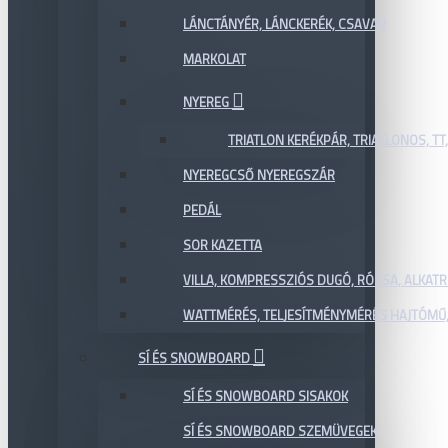
LÁNCTÁNYÉR, LÁNCKERÉK, CSAVAR
MARKOLAT
NYEREG
TRIATLON KERÉKPÁR, TRIATLONOS, TT
NYEREGCSŐ NYEREGSZÁR
PEDÁL
SOR KAZETTA
VILLA, KOMPRESSZIÓS DUGÓ, RÓZSA, ALKAT
WATTMÉRÉS, TELJESÍTMÉNYMÉRÉS HAJTÓMŰ,
SÍ ÉS SNOWBOARD
SÍ ÉS SNOWBOARD SISAKOK
SÍ ÉS SNOWBOARD SZEMÜVEGEK