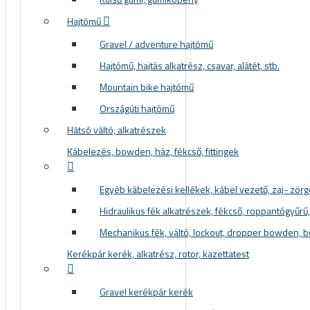
Hajtómű
Gravel / adventure hajtómű
Hajtómű, hajtás alkatrész, csavar, alátét, stb.
Mountain bike hajtómű
Országúti hajtómű
Hátsó váltó, alkatrészek
Kábelezés, bowden, ház, fékcső, fittingek
Egyéb kábelezési kellékek, kábel vezető, zaj- zör
Hidraulikus fék alkatrészek, fékcső, roppantógyűrű, f
Mechanikus fék, váltó, lockout, dropper bowden, 
Kerékpár kerék, alkatrész, rotor, kazettatest
Gravel kerékpár kerék