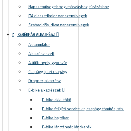
Napszemüvegek hegymászáshoz, túrázáshoz
ITA olasz trikolor napszemüvegek
Szabadidős, divat napszemüvegek
KERÉKPÁR ALKATRÉSZ
Akkumulátor
Alkatrész szett
Atütőtengely, gyorszár
Csapágy, ipari csapágy
Dropper, alkatrész
E-bike alkatrészek
E-bike akku töltő
E-bike felújító service kit, csapágy, tömítés, stb.
E-bike hajtókar
E-bike lánctányér, lánckerék