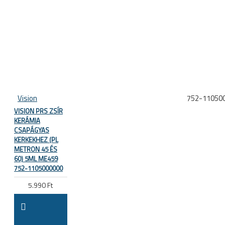
Vision
752-11050
VISION PRS ZSÍR
KERÁMIA
CSAPÁGYAS
KERKEKHEZ (PL
METRON 45 ÉS
60) 5ML ME459
752-1105000000
5.990 Ft