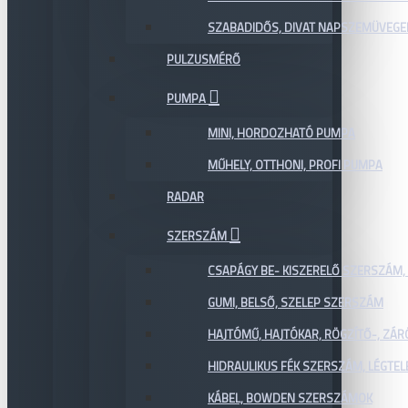
SZABADIDŐS, DIVAT NAPSZEMÜVEGE
PULZUSMÉRŐ
PUMPA
MINI, HORDOZHATÓ PUMPA
MŰHELY, OTTHONI, PROFI PUMPA
RADAR
SZERSZÁM
CSAPÁGY BE- KISZERELŐ SZERSZÁM,
GUMI, BELSŐ, SZELEP SZERSZÁM
HAJTÓMŰ, HAJTÓKAR, RÖGZÍTŐ-, ZÁ
HIDRAULIKUS FÉK SZERSZÁM, LÉGTEL
KÁBEL, BOWDEN SZERSZÁMOK