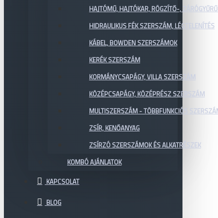
HAJTÓMŰ, HAJTÓKAR, RÖGZÍTŐ-, ZÁRÓGYŰR
HIDRAULIKUS FÉK SZERSZÁM, LÉGTELENÍTÉS
KÁBEL, BOWDEN SZERSZÁMOK
KERÉK SZERSZÁM
KORMÁNYCSAPÁGY, VILLA SZERSZÁM
KÖZÉPCSAPÁGY, KÖZÉPRÉSZ SZERSZÁM
MULTISZERSZÁM - TÖBBFUNKCIÓS SZERSZ
ZSÍR, KENŐANYAG
ZSÍRZÓ SZERSZÁMOK ÉS ALKATRÉSZEK
KOMBÓ AJÁNLATOK
KAPCSOLAT
BLOG