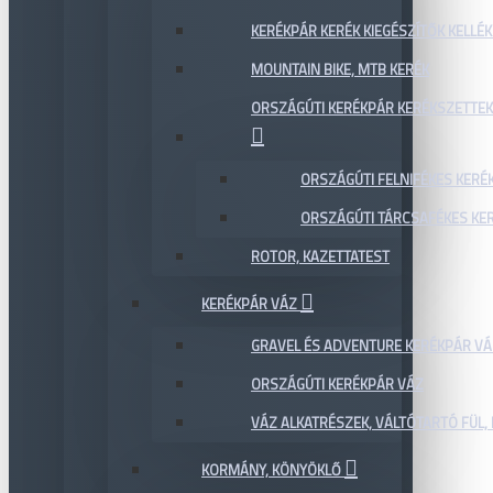
KERÉKPÁR KERÉK KIEGÉSZÍTŐK KELLÉK
MOUNTAIN BIKE, MTB KERÉK
ORSZÁGÚTI KERÉKPÁR KERÉKSZETTEK
ORSZÁGÚTI FELNIFÉKES KERÉ
ORSZÁGÚTI TÁRCSAFÉKES KE
ROTOR, KAZETTATEST
KERÉKPÁR VÁZ
GRAVEL ÉS ADVENTURE KERÉKPÁR VÁ
ORSZÁGÚTI KERÉKPÁR VÁZ
VÁZ ALKATRÉSZEK, VÁLTÓTARTÓ FÜL, 
KORMÁNY, KÖNYÖKLŐ