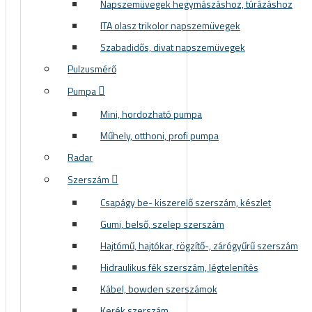
Napszemüvegek hegymászáshoz, túrázáshoz
ITA olasz trikolor napszemüvegek
Szabadidős, divat napszemüvegek
Pulzusmérő
Pumpa
Mini, hordozható pumpa
Műhely, otthoni, profi pumpa
Radar
Szerszám
Csapágy be- kiszerelő szerszám, készlet
Gumi, belső, szelep szerszám
Hajtómű, hajtókar, rögzítő-, zárógyűrű szerszám
Hidraulikus fék szerszám, légtelenítés
Kábel, bowden szerszámok
Kerék szerszám