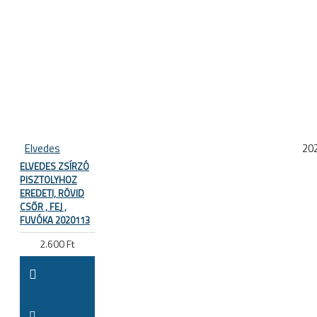
Elvedes
20
ELVEDES ZSÍRZÓ
PISZTOLYHOZ
EREDETI, RÖVID
CSŐR , FEJ ,
FUVÓKA 2020113
2.600 Ft