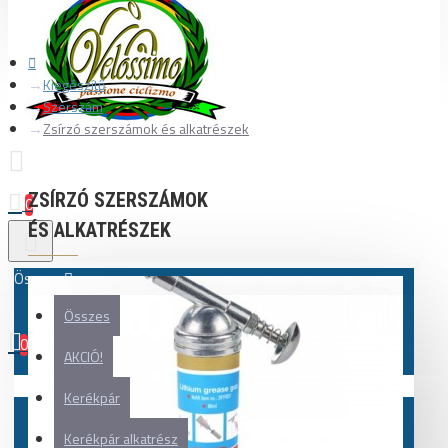
Kiegészítő
Szerszám
Zsírzó szerszámok és alkatrészek
ZSÍRZÓ SZERSZÁMOK
0
ÉS ALKATRÉSZEK
Összes
Összes
0
AKCIÓ!
Az Ön kosara üres!
Kerékpár
Kerékpár alkatrész