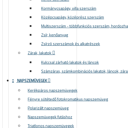
Kormánycsapágy, villa szerszám
Középcsapágy, középrész szerszám
Multiszerszám - többfunkciós szerszám, hordozh
Zsír, kenőanyag
Zsírzó szerszámok és alkatrészek
Zárak, lakatok
Kulccsal zárható lakatok és láncok
Számzáras, számkombinációs lakatok, láncok, zára
NAPSZEMÜVEGEK
Kerékpáros napszemüvegek
Fényre sötétedő fotokromatikus napszemüveg
Polarizált napszemüveg
Napszemüvegek futáshoz
Triatlonos napszemüvegek