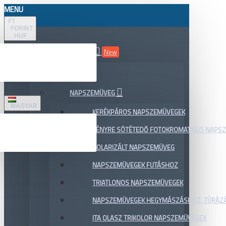
MENU
FT
FORINT
HUF
ÖSSZES TERMÉK
New
AKCIÓ
NAPSZEMÜVEG
MAGYAR
KERÉKPÁROS NAPSZEMÜVEGEK
FÉNYRE SÖTÉTEDŐ FOTOKROMATIKUS NAPS
POLARIZÁLT NAPSZEMÜVEG
NAPSZEMÜVEGEK FUTÁSHOZ
TRIATLONOS NAPSZEMÜVEGEK
NAPSZEMÜVEGEK HEGYMÁSZÁSHOZ, TÚRÁZ
ITA OLASZ TRIKOLOR NAPSZEMÜVEGEK