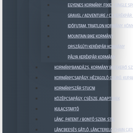
EGYENES KORMÁNY, FIXIE / SINGLE SP
GRAVEL / ADVENTURE / CX KERÉKPÁ
IDŐFUTAM, TRIATLON KORMÁNY, KÖN
MOUNTAIN BIKE KORMÁNY
ORSZÁGÚTI KERÉKPÁR KORMÁNY
PÁLYA KERÉKPÁR KORMÁNY
KORMÁNYBANDÁZS, KORMÁNY BETEKERŐ SZ
KORMÁNYCSAPÁGY, HÉZAGOLÓ GYŰRŰ, KUPA
KORMÁNYSZÁR STUCNI
KÖZÉPCSAPÁGY, CSÉSZE, ADAPTEREK
KULACSTARTÓ
LÁNC, PATENT / BONTÓ SZEM, STB.
LÁNCBEESÉS GÁTLÓ, LÁNCTERELŐ CHAIN CA