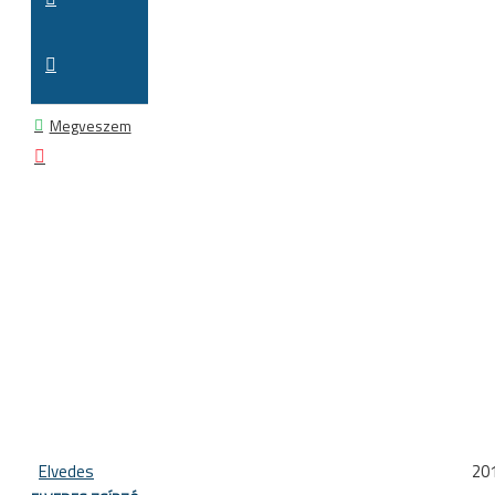
Megveszem
Elvedes
20