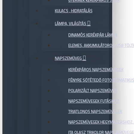
GYERMEK KERÉKPÁROS SISAK
KULACS , HIDRATÁLÁS
LÁMPA, VILÁGÍTÁS
DINAMÓS KERÉKPÁR LÁMPA
ELEMES, AKKUMULÁTOROS, USB TÖL
NAPSZEMÜVEG
KERÉKPÁROS NAPSZEMÜVEGEK
FÉNYRE SÖTÉTEDŐ FOTOKROMATIKU
POLARIZÁLT NAPSZEMÜVEG
NAPSZEMÜVEGEK FUTÁSHOZ
TRIATLONOS NAPSZEMÜVEGEK
NAPSZEMÜVEGEK HEGYMÁSZÁSHOZ,
ITA OLASZ TRIKOLOR NAPSZEMÜVEGE