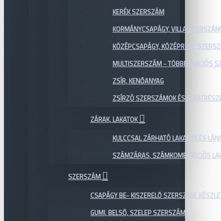
KERÉK SZERSZÁM
KORMÁNYCSAPÁGY, VILLA SZERSZÁM
KÖZÉPCSAPÁGY, KÖZÉPRÉSZ SZERS
MULTISZERSZÁM - TÖBBFUNKCIÓS 
ZSÍR, KENŐANYAG
ZSÍRZÓ SZERSZÁMOK ÉS ALKATRÉSZ
ZÁRAK, LAKATOK
KULCCSAL ZÁRHATÓ LAKATOK ÉS LÁN
SZÁMZÁRAS, SZÁMKOMBINÁCIÓS LAK
SZERSZÁM
CSAPÁGY BE- KISZERELŐ SZERSZÁM, KÉSZLE
GUMI, BELSŐ, SZELEP SZERSZÁM