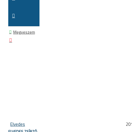
Megveszem
Elvedes
20
ELVEDES ZSÍRZÓ