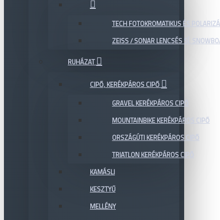
TECH FOTOKROMATIKUS ÉS POLARIZÁ
ZEISS / SONAR LENCSÉS SÍ, SNOWB
RUHÁZAT
CIPŐ, KERÉKPÁROS CIPŐ
GRAVEL KERÉKPÁROS CIPŐ
MOUNTAINBIKE KERÉKPÁROS CIPŐ
ORSZÁGÚTI KERÉKPÁROS CIPŐ
TRIATLON KERÉKPÁROS CIPŐ
KAMÁSLI
KESZTYŰ
MELLÉNY