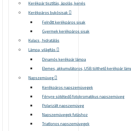
Kerékpár tisztítás, ápolás, kenés
Kerékpáros bukósisak
Felnőtt kerékpáros sisak
Gyermek kerékpáros sisak
Kulacs , hidratálás
Lámpa, világítás
Dinamós kerékpár lámpa
Elemes, akkumulátoros, USB tölthető kerékpár lám
Napszemüveg
Kerékpáros napszemüvegek
Fényre sötétedő fotokromatikus napszemüveg
Polarizált napszemüveg
Napszemüvegek futáshoz
Triatlonos napszemüvegek