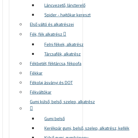
Láncvezető, láncterelő
Spider - hajtókar kereszt
Első váltó és alkatrészei
Fék, fék alkatrész
Felni fékek, alkatrész
Tárcsafék, alkatrész
Fékbetét, féktárcsa, fékpofa
Fékkar
Fékolaj ásványi és DOT
Fékváltókar
Gumi külső, belső, szelep, alkatrész
Gumi belső
Kerékpár gumi, belső, szelep, alkatrész, kellék
Külső gumi, gumiköpeny