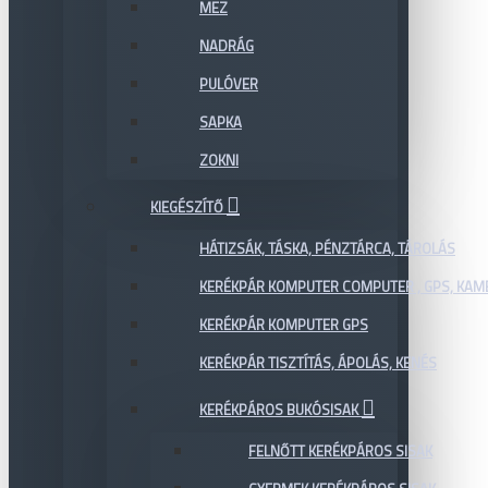
MEZ
NADRÁG
PULÓVER
SAPKA
ZOKNI
KIEGÉSZÍTŐ
HÁTIZSÁK, TÁSKA, PÉNZTÁRCA, TÁROLÁS
KERÉKPÁR KOMPUTER COMPUTER , GPS, KAM
KERÉKPÁR KOMPUTER GPS
KERÉKPÁR TISZTÍTÁS, ÁPOLÁS, KENÉS
KERÉKPÁROS BUKÓSISAK
FELNŐTT KERÉKPÁROS SISAK