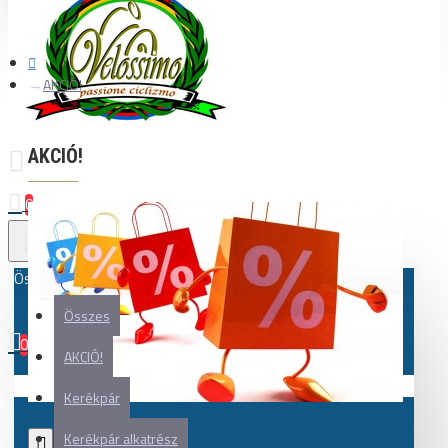
AKCIÓ!
AKCIÓ!
0
Összes
Összes
0
AKCIÓ!
Az Ön kosara üres!
Kerékpár
Kerékpár alkatrész
0