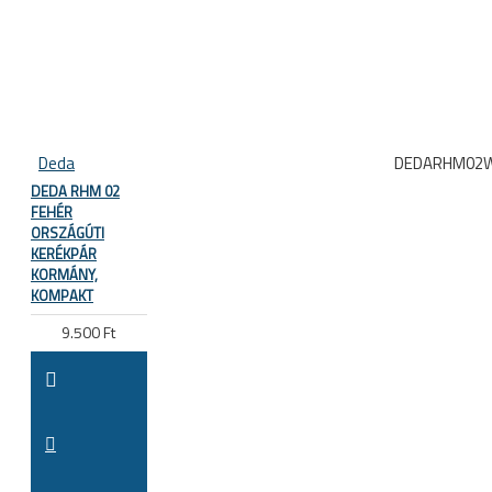
Deda
DEDARHM02W
DEDA RHM 02
FEHÉR
ORSZÁGÚTI
KERÉKPÁR
KORMÁNY,
KOMPAKT
9.500 Ft