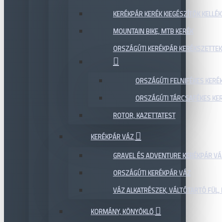
KERÉKPÁR KERÉK KIEGÉSZÍTŐK KELLÉK
MOUNTAIN BIKE, MTB KERÉK
ORSZÁGÚTI KERÉKPÁR KERÉKSZETTEK
ORSZÁGÚTI FELNIFÉKES KERÉ
ORSZÁGÚTI TÁRCSAFÉKES KE
ROTOR, KAZETTATEST
KERÉKPÁR VÁZ
GRAVEL ÉS ADVENTURE KERÉKPÁR VÁ
ORSZÁGÚTI KERÉKPÁR VÁZ
VÁZ ALKATRÉSZEK, VÁLTÓTARTÓ FÜL, 
KORMÁNY, KÖNYÖKLŐ