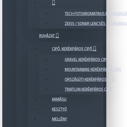
TECH FOTOKROMATIKUS ÉS POLARIZÁ
ZEISS / SONAR LENCSÉS SÍ, SNOWB
RUHÁZAT
CIPŐ, KERÉKPÁROS CIPŐ
GRAVEL KERÉKPÁROS CIPŐ
MOUNTAINBIKE KERÉKPÁROS CIPŐ
ORSZÁGÚTI KERÉKPÁROS CIPŐ
TRIATLON KERÉKPÁROS CIPŐ
KAMÁSLI
KESZTYŰ
MELLÉNY