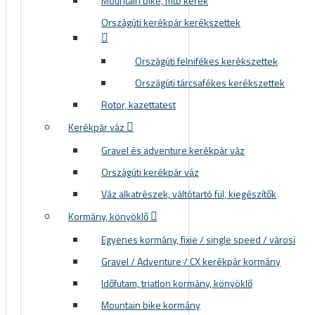
Mountain bike, mtb kerék
Országúti kerékpár kerékszettek
Országúti felnifékes kerékszettek
Országúti tárcsafékes kerékszettek
Rotor, kazettatest
Kerékpár váz
Gravel és adventure kerékpár váz
Országúti kerékpár váz
Váz alkatrészek, váltótartó fül, kiegészítők
Kormány, könyöklő
Egyenes kormány, fixie / single speed / városi
Gravel / Adventure / CX kerékpár kormány
Időfutam, triatlon kormány, könyöklő
Mountain bike kormány