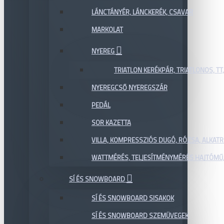
LÁNCTÁNYÉR, LÁNCKERÉK, CSAVAR
MARKOLAT
NYEREG
TRIATLON KERÉKPÁR, TRIATLONOS, TT
NYEREGCSŐ NYEREGSZÁR
PEDÁL
SOR KAZETTA
VILLA, KOMPRESSZIÓS DUGÓ, RÓZSA, ALKAT
WATTMÉRÉS, TELJESÍTMÉNYMÉRÉS HAJTÓMŰ,
SÍ ÉS SNOWBOARD
SÍ ÉS SNOWBOARD SISAKOK
SÍ ÉS SNOWBOARD SZEMÜVEGEK