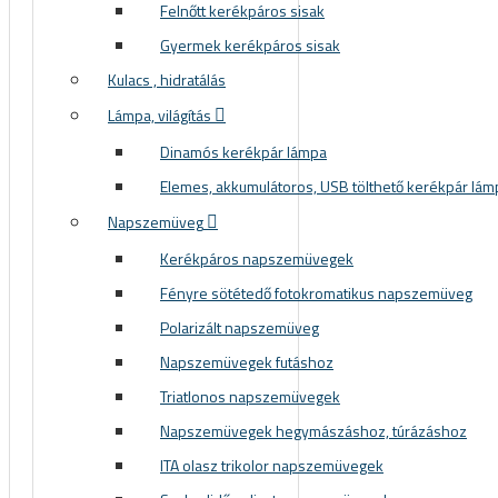
Felnőtt kerékpáros sisak
Gyermek kerékpáros sisak
Kulacs , hidratálás
Lámpa, világítás
Dinamós kerékpár lámpa
Elemes, akkumulátoros, USB tölthető kerékpár lám
Napszemüveg
Kerékpáros napszemüvegek
Fényre sötétedő fotokromatikus napszemüveg
Polarizált napszemüveg
Napszemüvegek futáshoz
Triatlonos napszemüvegek
Napszemüvegek hegymászáshoz, túrázáshoz
ITA olasz trikolor napszemüvegek