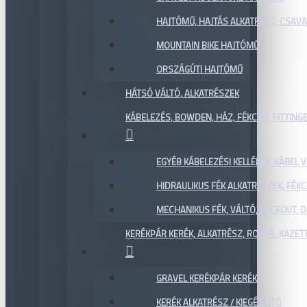
HAJTÓMŰ, HAJTÁS ALKATRÉSZ, CSAVAR
MOUNTAIN BIKE HAJTÓMŰ
ORSZÁGÚTI HAJTÓMŰ
HÁTSÓ VÁLTÓ, ALKATRÉSZEK
KÁBELEZÉS, BOWDEN, HÁZ, FÉKCSŐ, FITTING
EGYÉB KÁBELEZÉSI KELLÉKEK, KÁBEL
HIDRAULIKUS FÉK ALKATRÉSZEK, FÉKC
MECHANIKUS FÉK, VÁLTÓ, LOCKOUT,
KERÉKPÁR KERÉK, ALKATRÉSZ, ROTOR, KAZET
GRAVEL KERÉKPÁR KERÉK
KERÉK ALKATRÉSZ / KIEGÉSZÍTŐ