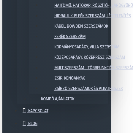
HAJTÓMŰ, HAJTÓKAR, RÖGZÍTŐ-, ZÁRÓGYŰR
HIDRAULIKUS FÉK SZERSZÁM, LÉGTELENÍTÉS
KÁBEL, BOWDEN SZERSZÁMOK
KERÉK SZERSZÁM
KORMÁNYCSAPÁGY, VILLA SZERSZÁM
KÖZÉPCSAPÁGY, KÖZÉPRÉSZ SZERSZÁM
MULTISZERSZÁM - TÖBBFUNKCIÓS SZERSZ
ZSÍR, KENŐANYAG
ZSÍRZÓ SZERSZÁMOK ÉS ALKATRÉSZEK
KOMBÓ AJÁNLATOK
KAPCSOLAT
BLOG