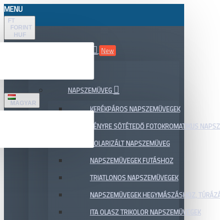
MENU
FT
FORINT
HUF
ÖSSZES TERMÉK
New
AKCIÓ
NAPSZEMÜVEG
MAGYAR
KERÉKPÁROS NAPSZEMÜVEGEK
FÉNYRE SÖTÉTEDŐ FOTOKROMATIKUS NAPS
POLARIZÁLT NAPSZEMÜVEG
NAPSZEMÜVEGEK FUTÁSHOZ
TRIATLONOS NAPSZEMÜVEGEK
NAPSZEMÜVEGEK HEGYMÁSZÁSHOZ, TÚRÁZ
ITA OLASZ TRIKOLOR NAPSZEMÜVEGEK