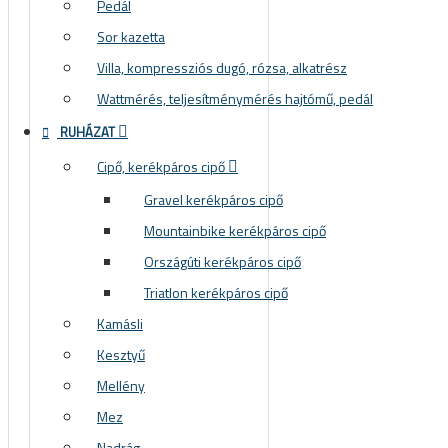
Pedál
Sor kazetta
Villa, kompressziós dugó, rózsa, alkatrész
Wattmérés, teljesítménymérés hajtómű, pedál
RUHÁZAT
Cipő, kerékpáros cipő
Gravel kerékpáros cipő
Mountainbike kerékpáros cipő
Országúti kerékpáros cipő
Triatlon kerékpáros cipő
Kamásli
Kesztyű
Mellény
Mez
Nadrág