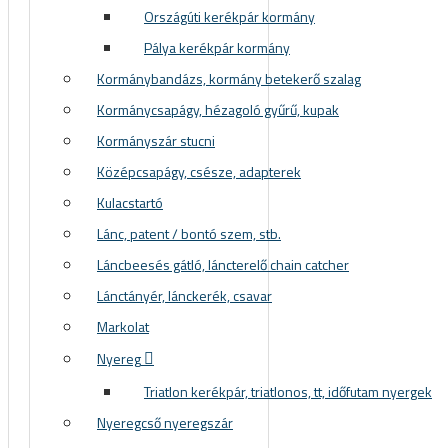
Országúti kerékpár kormány
Pálya kerékpár kormány
Kormánybandázs, kormány betekerő szalag
Kormánycsapágy, hézagoló gyűrű, kupak
Kormányszár stucni
Középcsapágy, csésze, adapterek
Kulacstartó
Lánc, patent / bontó szem, stb.
Láncbeesés gátló, láncterelő chain catcher
Lánctányér, lánckerék, csavar
Markolat
Nyereg
Triatlon kerékpár, triatlonos, tt, időfutam nyergek
Nyeregcső nyeregszár