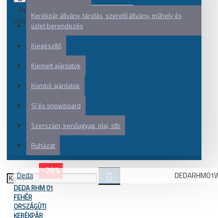
Rendezés:
Kerékpár állvány, tárolás, szerelő állvány, műhely és
Listázás:
üzlet berendezés
Kiegészítő
Kiemelt ajánlatok
Kombó ajánlatok
Sí és snowboard
Szerszám, kenőagyag, olaj, stb
Ruházat
-29 %
Deda
DEDARHM01W
DEDA RHM 01
FEHÉR
ORSZÁGÚTI
KERÉKPÁR