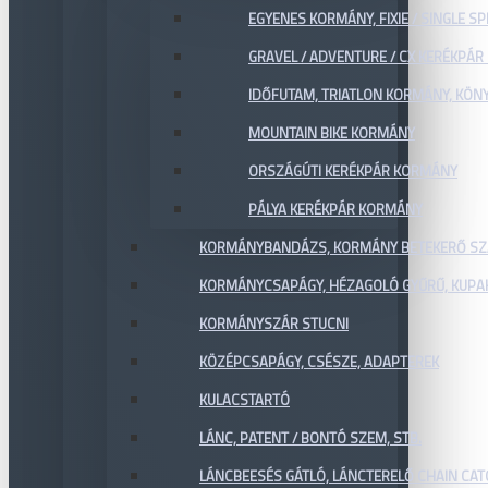
EGYENES KORMÁNY, FIXIE / SINGLE SP
GRAVEL / ADVENTURE / CX KERÉKPÁ
IDŐFUTAM, TRIATLON KORMÁNY, KÖN
MOUNTAIN BIKE KORMÁNY
ORSZÁGÚTI KERÉKPÁR KORMÁNY
PÁLYA KERÉKPÁR KORMÁNY
KORMÁNYBANDÁZS, KORMÁNY BETEKERŐ SZ
KORMÁNYCSAPÁGY, HÉZAGOLÓ GYŰRŰ, KUPA
KORMÁNYSZÁR STUCNI
KÖZÉPCSAPÁGY, CSÉSZE, ADAPTEREK
KULACSTARTÓ
LÁNC, PATENT / BONTÓ SZEM, STB.
LÁNCBEESÉS GÁTLÓ, LÁNCTERELŐ CHAIN CA