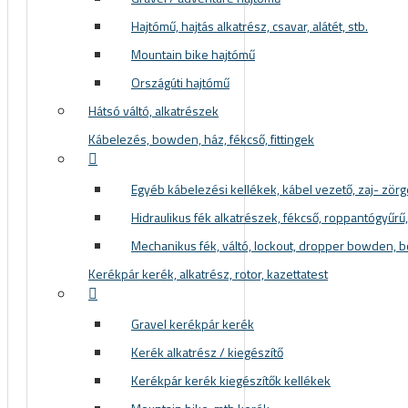
Hajtómű, hajtás alkatrész, csavar, alátét, stb.
Mountain bike hajtómű
Országúti hajtómű
Hátsó váltó, alkatrészek
Kábelezés, bowden, ház, fékcső, fittingek
Egyéb kábelezési kellékek, kábel vezető, zaj- zör
Hidraulikus fék alkatrészek, fékcső, roppantógyűrű, f
Mechanikus fék, váltó, lockout, dropper bowden, 
Kerékpár kerék, alkatrész, rotor, kazettatest
Gravel kerékpár kerék
Kerék alkatrész / kiegészítő
Kerékpár kerék kiegészítők kellékek