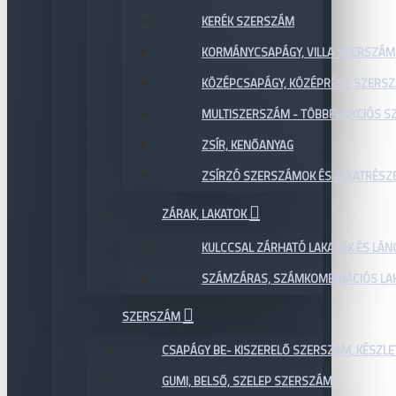
KERÉK SZERSZÁM
KORMÁNYCSAPÁGY, VILLA SZERSZÁM
KÖZÉPCSAPÁGY, KÖZÉPRÉSZ SZERS
MULTISZERSZÁM - TÖBBFUNKCIÓS 
ZSÍR, KENŐANYAG
ZSÍRZÓ SZERSZÁMOK ÉS ALKATRÉSZ
ZÁRAK, LAKATOK
KULCCSAL ZÁRHATÓ LAKATOK ÉS LÁN
SZÁMZÁRAS, SZÁMKOMBINÁCIÓS LAK
SZERSZÁM
CSAPÁGY BE- KISZERELŐ SZERSZÁM, KÉSZLE
GUMI, BELSŐ, SZELEP SZERSZÁM