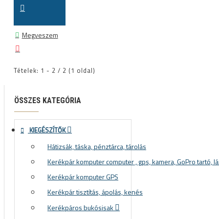
Megveszem
Tételek: 1 - 2 / 2 (1 oldal)
ÖSSZES KATEGÓRIA
KIEGÉSZÍTŐK
Hátizsák, táska, pénztárca, tárolás
Kerékpár komputer computer , gps, kamera, GoPro tartó, lá
Kerékpár komputer GPS
Kerékpár tisztítás, ápolás, kenés
Kerékpáros bukósisak