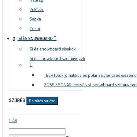
Pulóver
Sapka
Zokni
SÍ ÉS SNOWBOARD
Sí és snowboard sisakok
Sí és snowboard szemüvegek
TECH fotokromatikus és polarizált lencsés síszem
ZEISS / SONAR lencsés sí, snowboard szemüvege
SZŰRÉS
Szűrés törlése
ÁR