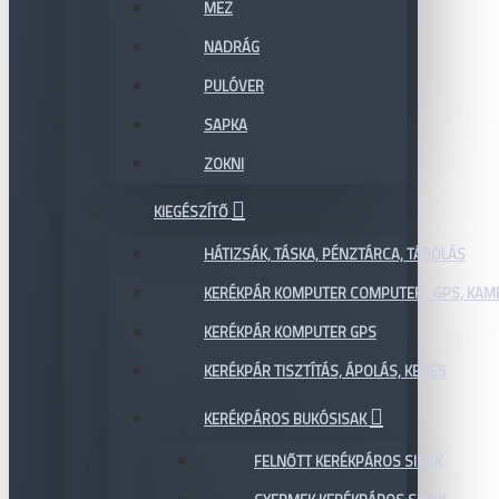
MEZ
NADRÁG
PULÓVER
SAPKA
ZOKNI
KIEGÉSZÍTŐ
HÁTIZSÁK, TÁSKA, PÉNZTÁRCA, TÁROLÁS
KERÉKPÁR KOMPUTER COMPUTER , GPS, KAM
KERÉKPÁR KOMPUTER GPS
KERÉKPÁR TISZTÍTÁS, ÁPOLÁS, KENÉS
KERÉKPÁROS BUKÓSISAK
FELNŐTT KERÉKPÁROS SISAK