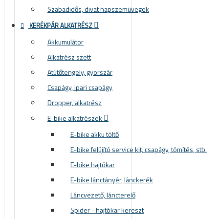
Szabadidős, divat napszemüvegek
KERÉKPÁR ALKATRÉSZ
Akkumulátor
Alkatrész szett
Atütőtengely, gyorszár
Csapágy, ipari csapágy
Dropper, alkatrész
E-bike alkatrészek
E-bike akku töltő
E-bike felújító service kit, csapágy, tömítés, stb.
E-bike hajtókar
E-bike lánctányér, lánckerék
Láncvezető, láncterelő
Spider - hajtókar kereszt