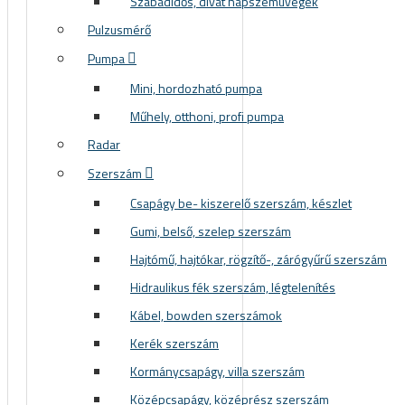
Szabadidős, divat napszemüvegek
Pulzusmérő
Pumpa
Mini, hordozható pumpa
Műhely, otthoni, profi pumpa
Radar
Szerszám
Csapágy be- kiszerelő szerszám, készlet
Gumi, belső, szelep szerszám
Hajtómű, hajtókar, rögzítő-, zárógyűrű szerszám
Hidraulikus fék szerszám, légtelenítés
Kábel, bowden szerszámok
Kerék szerszám
Kormánycsapágy, villa szerszám
Középcsapágy, középrész szerszám