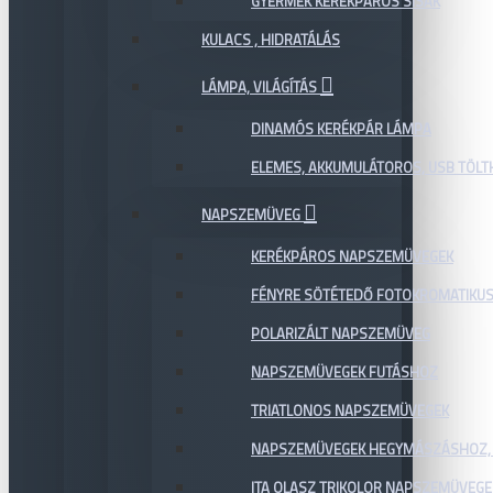
GYERMEK KERÉKPÁROS SISAK
KULACS , HIDRATÁLÁS
LÁMPA, VILÁGÍTÁS
DINAMÓS KERÉKPÁR LÁMPA
ELEMES, AKKUMULÁTOROS, USB TÖL
NAPSZEMÜVEG
KERÉKPÁROS NAPSZEMÜVEGEK
FÉNYRE SÖTÉTEDŐ FOTOKROMATIKU
POLARIZÁLT NAPSZEMÜVEG
NAPSZEMÜVEGEK FUTÁSHOZ
TRIATLONOS NAPSZEMÜVEGEK
NAPSZEMÜVEGEK HEGYMÁSZÁSHOZ,
ITA OLASZ TRIKOLOR NAPSZEMÜVEGE