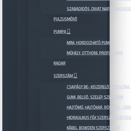
SZABADIDŐS, DIVAT NAPSZEMÜVEGE
PULZUSMÉRŐ
PUMPA
MINI, HORDOZHATÓ PUMPA
MŰHELY, OTTHONI, PROFI PUMPA
RADAR
SZERSZÁM
CSAPÁGY BE- KISZERELŐ SZERSZÁM,
GUMI, BELSŐ, SZELEP SZERSZÁM
HAJTÓMŰ, HAJTÓKAR, RÖGZÍTŐ-, ZÁ
HIDRAULIKUS FÉK SZERSZÁM, LÉGTEL
KÁBEL, BOWDEN SZERSZÁMOK