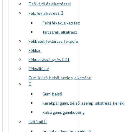
Első váltó és alkatrészei
Fék, fék alkatrész
Felni fékek, alkatrész
Tárcsafék, alkatrész
Fékbetét, féktárcsa, fékpofa
Fékkar
Fékolaj ásványi és DOT
Fékváltókar
Gumi külső, belső, szelep, alkatrész
Gumi belső
Kerékpár gumi, belső, szelep, alkatrész, kellék
Külső gumi, gumiköpeny
Hajtómű
Gravel / adventure hajtómű