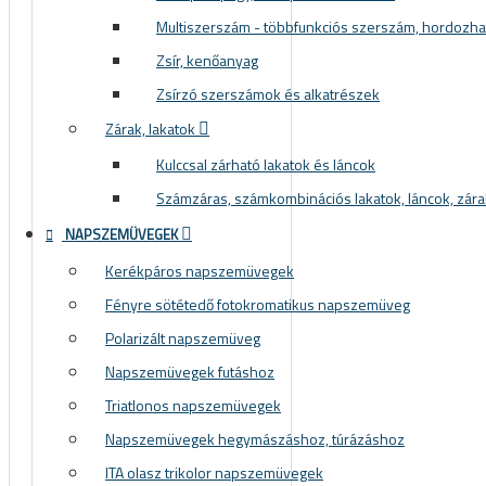
Multiszerszám - többfunkciós szerszám, hordozh
Zsír, kenőanyag
Zsírzó szerszámok és alkatrészek
Zárak, lakatok
Kulccsal zárható lakatok és láncok
Számzáras, számkombinációs lakatok, láncok, zára
NAPSZEMÜVEGEK
Kerékpáros napszemüvegek
Fényre sötétedő fotokromatikus napszemüveg
Polarizált napszemüveg
Napszemüvegek futáshoz
Triatlonos napszemüvegek
Napszemüvegek hegymászáshoz, túrázáshoz
ITA olasz trikolor napszemüvegek