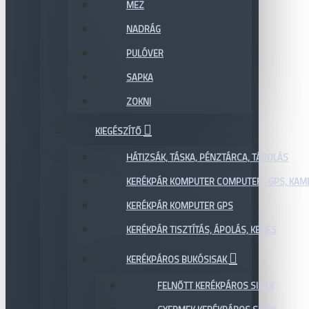
MEZ
NADRÁG
PULÓVER
SAPKA
ZOKNI
KIEGÉSZÍTŐ
HÁTIZSÁK, TÁSKA, PÉNZTÁRCA, TÁROLÁS
KERÉKPÁR KOMPUTER COMPUTER , GPS, KAM
KERÉKPÁR KOMPUTER GPS
KERÉKPÁR TISZTÍTÁS, ÁPOLÁS, KENÉS
KERÉKPÁROS BUKÓSISAK
FELNŐTT KERÉKPÁROS SISAK