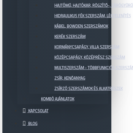
HAJTÓMŰ, HAJTÓKAR, RÖGZÍTŐ-, ZÁRÓGYŰR
HIDRAULIKUS FÉK SZERSZÁM, LÉGTELENÍTÉS
KÁBEL, BOWDEN SZERSZÁMOK
KERÉK SZERSZÁM
KORMÁNYCSAPÁGY, VILLA SZERSZÁM
KÖZÉPCSAPÁGY, KÖZÉPRÉSZ SZERSZÁM
MULTISZERSZÁM - TÖBBFUNKCIÓS SZERSZ
ZSÍR, KENŐANYAG
ZSÍRZÓ SZERSZÁMOK ÉS ALKATRÉSZEK
KOMBÓ AJÁNLATOK
KAPCSOLAT
BLOG