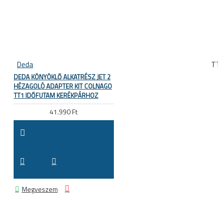
Deda
T
DEDA KÖNYÖKLŐ ALKATRÉSZ JET 2
HÉZAGOLÓ ADAPTER KIT COLNAGO
TT1 IDŐFUTAM KERÉKPÁRHOZ
41.990 Ft
Megveszem