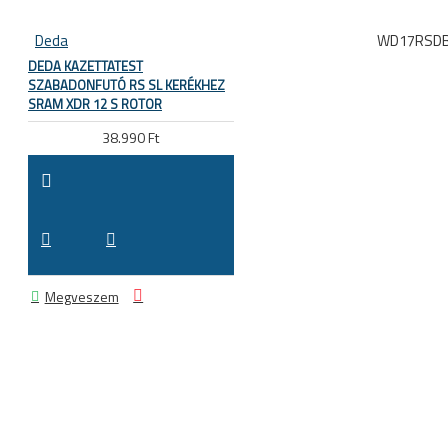
Deda
WD17RSDB
DEDA KAZETTATEST
SZABADONFUTÓ RS SL KERÉKHEZ
SRAM XDR 12 S ROTOR
38.990 Ft
Megveszem