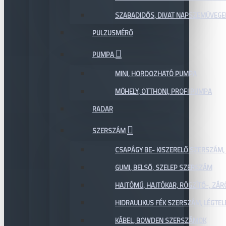
SZABADIDŐS, DIVAT NAPSZEMÜVEGE
PULZUSMÉRŐ
PUMPA
MINI, HORDOZHATÓ PUMPA
MŰHELY, OTTHONI, PROFI PUMPA
RADAR
SZERSZÁM
CSAPÁGY BE- KISZERELŐ SZERSZÁM,
GUMI, BELSŐ, SZELEP SZERSZÁM
HAJTÓMŰ, HAJTÓKAR, RÖGZÍTŐ-, ZÁ
HIDRAULIKUS FÉK SZERSZÁM, LÉGTEL
KÁBEL, BOWDEN SZERSZÁMOK