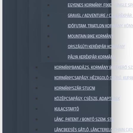
EGYENES KORMÁNY, FIXIE / SINGLE SP
GRAVEL / ADVENTURE / CX KERÉKPÁ
IDŐFUTAM, TRIATLON KORMÁNY, KÖN
MOUNTAIN BIKE KORMÁNY
ORSZÁGÚTI KERÉKPÁR KORMÁNY
PÁLYA KERÉKPÁR KORMÁNY
KORMÁNYBANDÁZS, KORMÁNY BETEKERŐ SZ
KORMÁNYCSAPÁGY, HÉZAGOLÓ GYŰRŰ, KUPA
KORMÁNYSZÁR STUCNI
KÖZÉPCSAPÁGY, CSÉSZE, ADAPTEREK
KULACSTARTÓ
LÁNC, PATENT / BONTÓ SZEM, STB.
LÁNCBEESÉS GÁTLÓ, LÁNCTERELŐ CHAIN CA