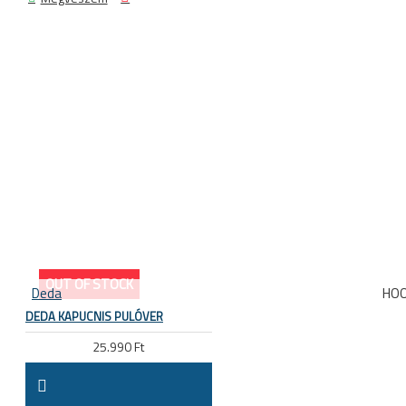
OUT OF STOCK
Deda
HO
DEDA KAPUCNIS PULÓVER
25.990 Ft