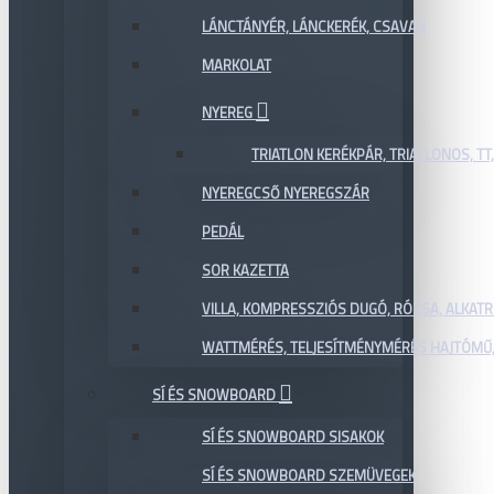
LÁNCTÁNYÉR, LÁNCKERÉK, CSAVAR
MARKOLAT
NYEREG
TRIATLON KERÉKPÁR, TRIATLONOS, TT
NYEREGCSŐ NYEREGSZÁR
PEDÁL
SOR KAZETTA
VILLA, KOMPRESSZIÓS DUGÓ, RÓZSA, ALKAT
WATTMÉRÉS, TELJESÍTMÉNYMÉRÉS HAJTÓMŰ,
SÍ ÉS SNOWBOARD
SÍ ÉS SNOWBOARD SISAKOK
SÍ ÉS SNOWBOARD SZEMÜVEGEK