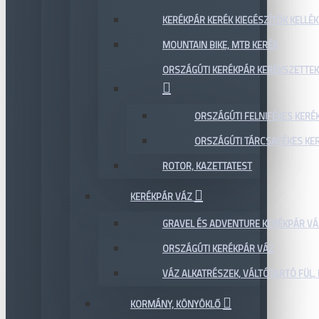
KERÉKPÁR KERÉK KIEGÉSZÍTŐK KELLÉK
MOUNTAIN BIKE, MTB KERÉK
ORSZÁGÚTI KERÉKPÁR KERÉKSZETTEK
ORSZÁGÚTI FELNIFÉKES KERÉ
ORSZÁGÚTI TÁRCSAFÉKES KE
ROTOR, KAZETTATEST
KERÉKPÁR VÁZ
GRAVEL ÉS ADVENTURE KERÉKPÁR VÁ
ORSZÁGÚTI KERÉKPÁR VÁZ
VÁZ ALKATRÉSZEK, VÁLTÓTARTÓ FÜL, 
KORMÁNY, KÖNYÖKLŐ