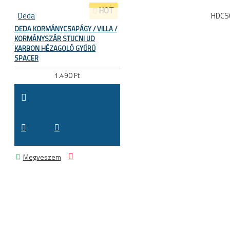
HOT
Deda
HDCS
DEDA KORMÁNYCSAPÁGY / VILLA /
KORMÁNYSZÁR STUCNI UD
KARBON HÉZAGOLÓ GYŰRŰ
SPACER
1.490 Ft
Megveszem