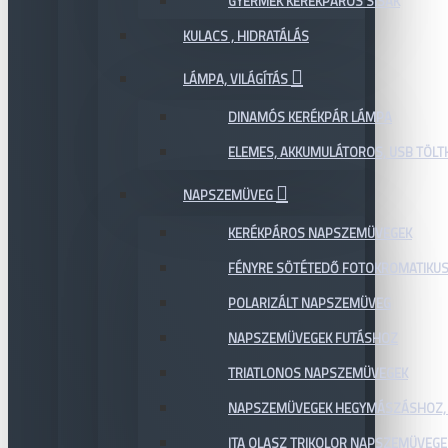
GYERMEK KERÉKPÁROS SISAK
KULACS , HIDRATÁLÁS
LÁMPA, VILÁGÍTÁS
DINAMÓS KERÉKPÁR LÁMPA
ELEMES, AKKUMULÁTOROS, USB TÖL
NAPSZEMÜVEG
KERÉKPÁROS NAPSZEMÜVEGEK
FÉNYRE SÖTÉTEDŐ FOTOKROMATIKU
POLARIZÁLT NAPSZEMÜVEG
NAPSZEMÜVEGEK FUTÁSHOZ
TRIATLONOS NAPSZEMÜVEGEK
NAPSZEMÜVEGEK HEGYMÁSZÁSHOZ,
ITA OLASZ TRIKOLOR NAPSZEMÜVEGE