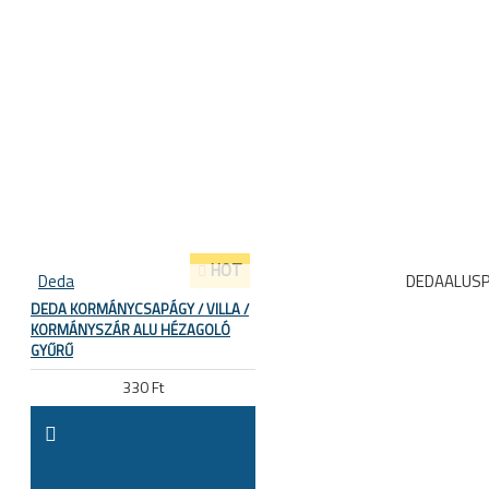
HOT
Deda
DEDAALUS
DEDA KORMÁNYCSAPÁGY / VILLA /
KORMÁNYSZÁR ALU HÉZAGOLÓ
GYŰRŰ
330 Ft