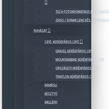
TECH FOTOKROMATIKUS ÉS POLARIZÁ
ZEISS / SONAR LENCSÉS SÍ, SNOWB
RUHÁZAT
CIPŐ, KERÉKPÁROS CIPŐ
GRAVEL KERÉKPÁROS CIPŐ
MOUNTAINBIKE KERÉKPÁROS CIPŐ
ORSZÁGÚTI KERÉKPÁROS CIPŐ
TRIATLON KERÉKPÁROS CIPŐ
KAMÁSLI
KESZTYŰ
MELLÉNY