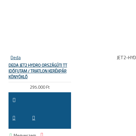
Deda
JET2-HY
DEDA JET2 HYDRO ORSZÁGÚTI TT
IDŐFUTAM / TRIATLON KERÉKPÁR
KÖNYÖKLŐ
295.000 Ft
Megveszem