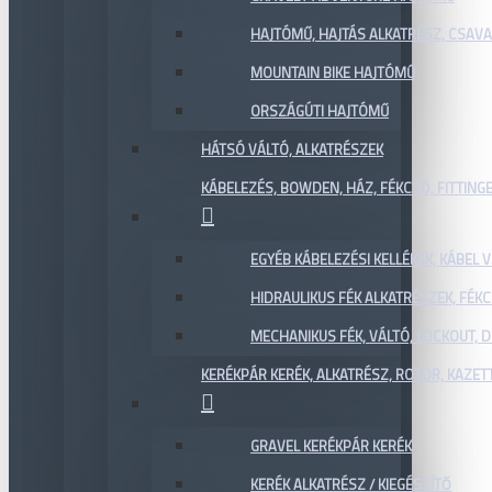
HAJTÓMŰ, HAJTÁS ALKATRÉSZ, CSAVAR
MOUNTAIN BIKE HAJTÓMŰ
ORSZÁGÚTI HAJTÓMŰ
HÁTSÓ VÁLTÓ, ALKATRÉSZEK
KÁBELEZÉS, BOWDEN, HÁZ, FÉKCSŐ, FITTING
EGYÉB KÁBELEZÉSI KELLÉKEK, KÁBEL
HIDRAULIKUS FÉK ALKATRÉSZEK, FÉKC
MECHANIKUS FÉK, VÁLTÓ, LOCKOUT,
KERÉKPÁR KERÉK, ALKATRÉSZ, ROTOR, KAZET
GRAVEL KERÉKPÁR KERÉK
KERÉK ALKATRÉSZ / KIEGÉSZÍTŐ