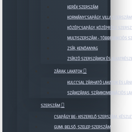
KERÉK SZERSZÁM
KORMÁNYCSAPÁGY, VILLA SZERSZÁM
KÖZÉPCSAPÁGY, KÖZÉPRÉSZ SZERS
MULTISZERSZÁM - TÖBBFUNKCIÓS 
ZSÍR, KENŐANYAG
ZSÍRZÓ SZERSZÁMOK ÉS ALKATRÉSZ
ZÁRAK, LAKATOK
KULCCSAL ZÁRHATÓ LAKATOK ÉS LÁN
SZÁMZÁRAS, SZÁMKOMBINÁCIÓS LAK
SZERSZÁM
CSAPÁGY BE- KISZERELŐ SZERSZÁM, KÉSZLE
GUMI, BELSŐ, SZELEP SZERSZÁM