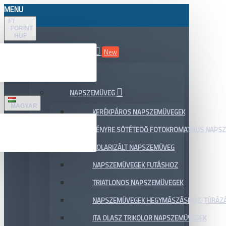
MENU
FT
FORINT
HUF
ÖSSZES TERMÉK
New
AKCIÓ
NAPSZEMÜVEG
MAGYAR
KERÉKPÁROS NAPSZEMÜVEGEK
FÉNYRE SÖTÉTEDŐ FOTOKROMATIKUS NAPS
POLARIZÁLT NAPSZEMÜVEG
NAPSZEMÜVEGEK FUTÁSHOZ
TRIATLONOS NAPSZEMÜVEGEK
NAPSZEMÜVEGEK HEGYMÁSZÁSHOZ, TÚRÁZ
ITA OLASZ TRIKOLOR NAPSZEMÜVEGEK