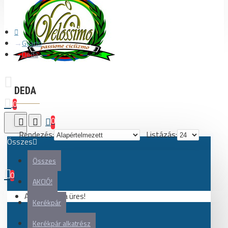
Gyártó
Deda
DEDA
0
0
Rendezés:
Listázás:
Összes
Összes
0
AKCIÓ!
Az Ön kosara üres!
Kerékpár
Kerékpár alkatrész