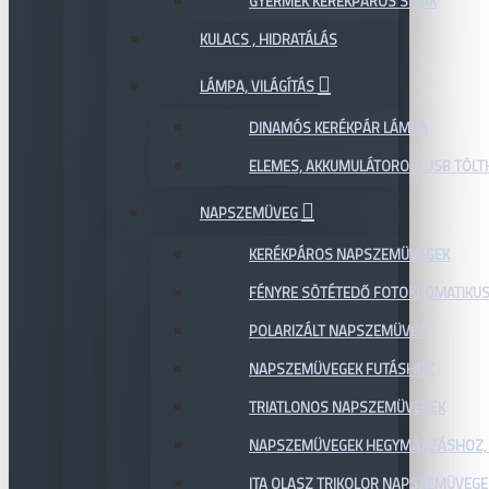
GYERMEK KERÉKPÁROS SISAK
KULACS , HIDRATÁLÁS
LÁMPA, VILÁGÍTÁS
DINAMÓS KERÉKPÁR LÁMPA
ELEMES, AKKUMULÁTOROS, USB TÖL
NAPSZEMÜVEG
KERÉKPÁROS NAPSZEMÜVEGEK
FÉNYRE SÖTÉTEDŐ FOTOKROMATIKU
POLARIZÁLT NAPSZEMÜVEG
NAPSZEMÜVEGEK FUTÁSHOZ
TRIATLONOS NAPSZEMÜVEGEK
NAPSZEMÜVEGEK HEGYMÁSZÁSHOZ,
ITA OLASZ TRIKOLOR NAPSZEMÜVEGE