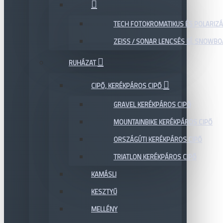
TECH FOTOKROMATIKUS ÉS POLARIZÁ
ZEISS / SONAR LENCSÉS SÍ, SNOWB
RUHÁZAT
CIPŐ, KERÉKPÁROS CIPŐ
GRAVEL KERÉKPÁROS CIPŐ
MOUNTAINBIKE KERÉKPÁROS CIPŐ
ORSZÁGÚTI KERÉKPÁROS CIPŐ
TRIATLON KERÉKPÁROS CIPŐ
KAMÁSLI
KESZTYŰ
MELLÉNY