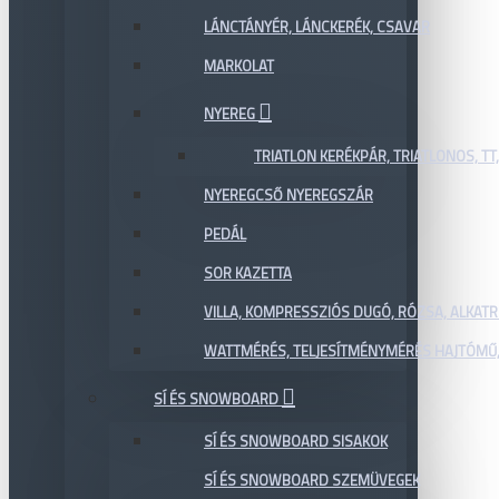
LÁNCTÁNYÉR, LÁNCKERÉK, CSAVAR
MARKOLAT
NYEREG
TRIATLON KERÉKPÁR, TRIATLONOS, TT
NYEREGCSŐ NYEREGSZÁR
PEDÁL
SOR KAZETTA
VILLA, KOMPRESSZIÓS DUGÓ, RÓZSA, ALKAT
WATTMÉRÉS, TELJESÍTMÉNYMÉRÉS HAJTÓMŰ,
SÍ ÉS SNOWBOARD
SÍ ÉS SNOWBOARD SISAKOK
SÍ ÉS SNOWBOARD SZEMÜVEGEK