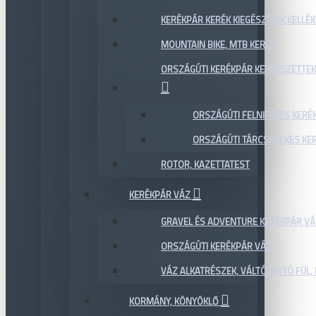
KERÉKPÁR KERÉK KIEGÉSZÍTŐK KELLÉK
MOUNTAIN BIKE, MTB KERÉK
ORSZÁGÚTI KERÉKPÁR KERÉKSZETTEK
ORSZÁGÚTI FELNIFÉKES KERÉ
ORSZÁGÚTI TÁRCSAFÉKES KE
ROTOR, KAZETTATEST
KERÉKPÁR VÁZ
GRAVEL ÉS ADVENTURE KERÉKPÁR VÁ
ORSZÁGÚTI KERÉKPÁR VÁZ
VÁZ ALKATRÉSZEK, VÁLTÓTARTÓ FÜL, 
KORMÁNY, KÖNYÖKLŐ