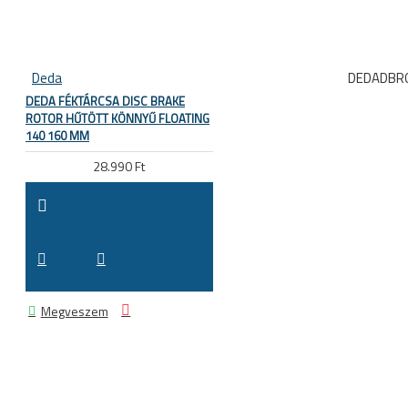
Deda
DEDADBR
DEDA FÉKTÁRCSA DISC BRAKE
ROTOR HŰTÖTT KÖNNYŰ FLOATING
140 160 MM
28.990 Ft
Megveszem