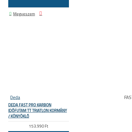
Megveszem
Deda
FA
DEDA FAST PRO KARBON
IDŐFUTAM TT TRIATLON KORMÁNY
/ KÖNYÖKLŐ
153.990 Ft