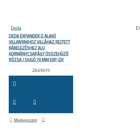
Deda
E
DEDA EXPANDER D ALAKÚ
VILLANYAKHOZ VILLÁHAZ REJTETT
KÁBELEZÉSHEZ ALU
KORMÁNYCSAPÁGY ÖSSZEHÚZÓ
RÓZSA / DUGÓ 70 MM EXP-DX
28.690 Ft
Megveszem