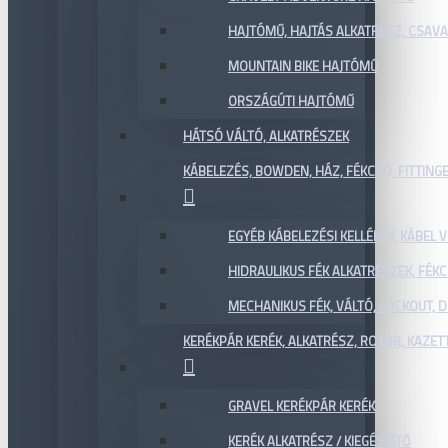
HAJTÓMŰ, HAJTÁS ALKATRÉSZ, CSAVAR
MOUNTAIN BIKE HAJTÓMŰ
ORSZÁGÚTI HAJTÓMŰ
HÁTSÓ VÁLTÓ, ALKATRÉSZEK
KÁBELEZÉS, BOWDEN, HÁZ, FÉKCSŐ, FITTING
EGYÉB KÁBELEZÉSI KELLÉKEK, KÁBEL
HIDRAULIKUS FÉK ALKATRÉSZEK, FÉKC
MECHANIKUS FÉK, VÁLTÓ, LOCKOUT,
KERÉKPÁR KERÉK, ALKATRÉSZ, ROTOR, KAZET
GRAVEL KERÉKPÁR KERÉK
KERÉK ALKATRÉSZ / KIEGÉSZÍTŐ