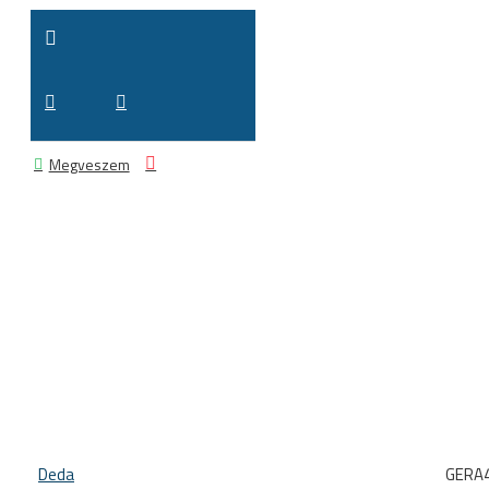
Megveszem
Deda
GERA