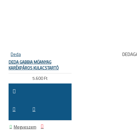
Deda
DEDAG
DEDA GABBIA MŰANYAG
KARÉKPÁROS KULACSTARTÓ
5.600 Ft
Megveszem