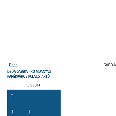
Deda
GABBI
DEDA GABBIA PRO MŰANYAG
KARÉKPÁROS KULACSTARTÓ
5.990 Ft