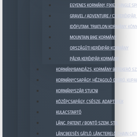
EGYENES KORMÁNY, FIXIE / SINGLE SP
GRAVEL / ADVENTURE / CX KERÉKPÁ
IDŐFUTAM, TRIATLON KORMÁNY, KÖN
MOUNTAIN BIKE KORMÁNY
ORSZÁGÚTI KERÉKPÁR KORMÁNY
PÁLYA KERÉKPÁR KORMÁNY
KORMÁNYBANDÁZS, KORMÁNY BETEKERŐ SZ
KORMÁNYCSAPÁGY, HÉZAGOLÓ GYŰRŰ, KUPA
KORMÁNYSZÁR STUCNI
KÖZÉPCSAPÁGY, CSÉSZE, ADAPTEREK
KULACSTARTÓ
LÁNC, PATENT / BONTÓ SZEM, STB.
LÁNCBEESÉS GÁTLÓ, LÁNCTERELŐ CHAIN CA