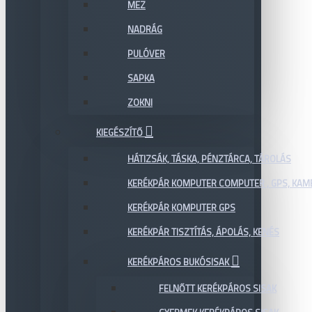
MEZ
NADRÁG
PULÓVER
SAPKA
ZOKNI
KIEGÉSZÍTŐ
HÁTIZSÁK, TÁSKA, PÉNZTÁRCA, TÁROLÁS
KERÉKPÁR KOMPUTER COMPUTER , GPS, KAM
KERÉKPÁR KOMPUTER GPS
KERÉKPÁR TISZTÍTÁS, ÁPOLÁS, KENÉS
KERÉKPÁROS BUKÓSISAK
FELNŐTT KERÉKPÁROS SISAK