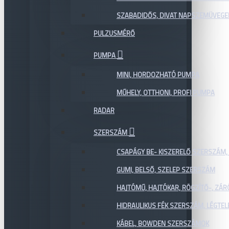
SZABADIDŐS, DIVAT NAPSZEMÜVEGE
PULZUSMÉRŐ
PUMPA
MINI, HORDOZHATÓ PUMPA
MŰHELY, OTTHONI, PROFI PUMPA
RADAR
SZERSZÁM
CSAPÁGY BE- KISZERELŐ SZERSZÁM,
GUMI, BELSŐ, SZELEP SZERSZÁM
HAJTÓMŰ, HAJTÓKAR, RÖGZÍTŐ-, ZÁ
HIDRAULIKUS FÉK SZERSZÁM, LÉGTEL
KÁBEL, BOWDEN SZERSZÁMOK