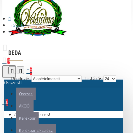
Gyártó
Deda
DEDA
0
0
Rendezés:
Listázás:
Összes
Összes
0
AKCIÓ!
Az Ön kosara üres!
Kerékpár
Kerékpár alkatrész