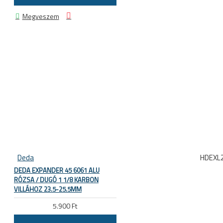
Megveszem
Deda
HDEXL
DEDA EXPANDER 45 6061 ALU
RÓZSA / DUGÓ 1 1/8 KARBON
VILLÁHOZ 23.5-25.5MM
5.900 Ft