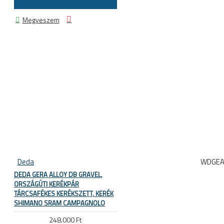
Megveszem
Deda
WDGEA
DEDA GERA ALLOY DB GRAVEL,
ORSZÁGÚTI KERÉKPÁR
TÁRCSAFÉKES KERÉKSZETT, KERÉK
SHIMANO SRAM CAMPAGNOLO
248.000 Ft