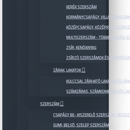
KERÉK SZERSZÁM
KORMÁNYCSAPÁGY, VILLA SZERSZÁM
KÖZÉPCSAPÁGY, KÖZÉPRÉSZ SZERS
MULTISZERSZÁM - TÖBBFUNKCIÓS 
ZSÍR, KENŐANYAG
ZSÍRZÓ SZERSZÁMOK ÉS ALKATRÉSZ
ZÁRAK, LAKATOK
KULCCSAL ZÁRHATÓ LAKATOK ÉS LÁN
SZÁMZÁRAS, SZÁMKOMBINÁCIÓS LAK
SZERSZÁM
CSAPÁGY BE- KISZERELŐ SZERSZÁM, KÉSZLE
GUMI, BELSŐ, SZELEP SZERSZÁM