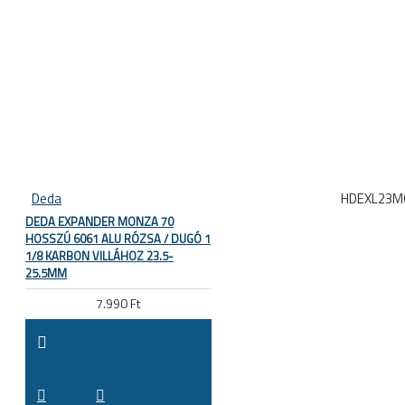
Deda
HDEXL23M
DEDA EXPANDER MONZA 70
HOSSZÚ 6061 ALU RÓZSA / DUGÓ 1
1/8 KARBON VILLÁHOZ 23.5-
25.5MM
7.990 Ft