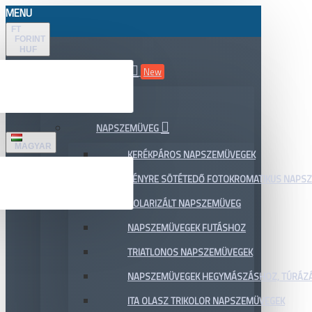
MENU
FT
FORINT
HUF
ÖSSZES TERMÉK
New
AKCIÓ
NAPSZEMÜVEG
MAGYAR
KERÉKPÁROS NAPSZEMÜVEGEK
FÉNYRE SÖTÉTEDŐ FOTOKROMATIKUS NAPS
POLARIZÁLT NAPSZEMÜVEG
NAPSZEMÜVEGEK FUTÁSHOZ
TRIATLONOS NAPSZEMÜVEGEK
NAPSZEMÜVEGEK HEGYMÁSZÁSHOZ, TÚRÁZ
ITA OLASZ TRIKOLOR NAPSZEMÜVEGEK