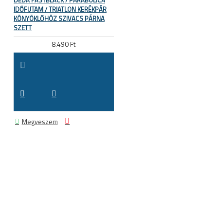
DEDA FASTBLACK / PARABOLICA
IDŐFUTAM / TRIATLON KERÉKPÁR
KÖNYÖKLŐHÖZ SZIVACS PÁRNA
SZETT
8.490 Ft
Megveszem