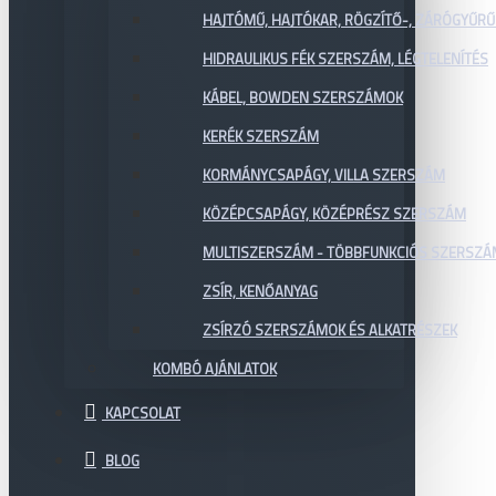
HAJTÓMŰ, HAJTÓKAR, RÖGZÍTŐ-, ZÁRÓGYŰR
HIDRAULIKUS FÉK SZERSZÁM, LÉGTELENÍTÉS
KÁBEL, BOWDEN SZERSZÁMOK
KERÉK SZERSZÁM
KORMÁNYCSAPÁGY, VILLA SZERSZÁM
KÖZÉPCSAPÁGY, KÖZÉPRÉSZ SZERSZÁM
MULTISZERSZÁM - TÖBBFUNKCIÓS SZERSZ
ZSÍR, KENŐANYAG
ZSÍRZÓ SZERSZÁMOK ÉS ALKATRÉSZEK
KOMBÓ AJÁNLATOK
KAPCSOLAT
BLOG