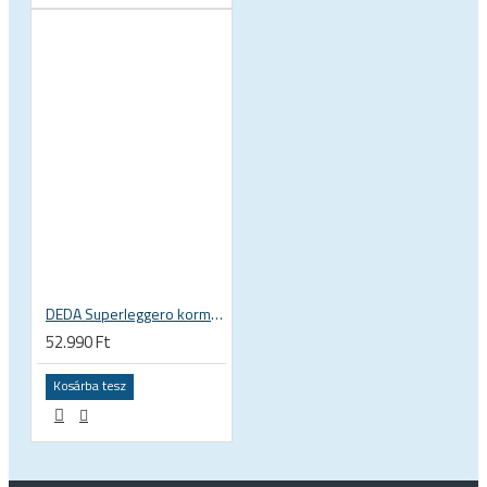
DEDA Superleggero kormányszár, országúti kerékpár stucni
52.990 Ft
Kosárba tesz