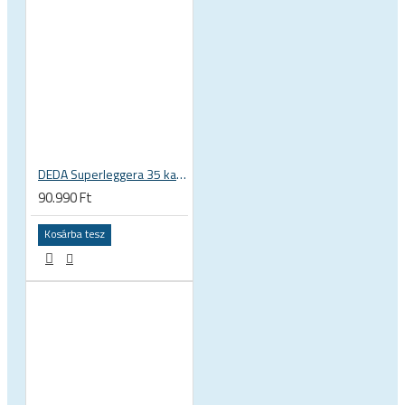
DEDA Superleggera 35 karbon országúti kormány
90.990 Ft
Kosárba tesz