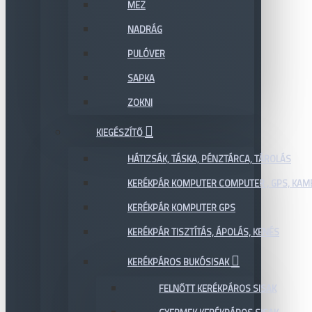
MEZ
NADRÁG
PULÓVER
SAPKA
ZOKNI
KIEGÉSZÍTŐ
HÁTIZSÁK, TÁSKA, PÉNZTÁRCA, TÁROLÁS
KERÉKPÁR KOMPUTER COMPUTER , GPS, KAM
KERÉKPÁR KOMPUTER GPS
KERÉKPÁR TISZTÍTÁS, ÁPOLÁS, KENÉS
KERÉKPÁROS BUKÓSISAK
FELNŐTT KERÉKPÁROS SISAK