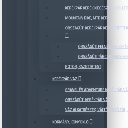
KERÉKPÁR KERÉK KIEGÉSZÍTŐK KELLÉK
MOUNTAIN BIKE, MTB KERÉK
ORSZÁGÚTI KERÉKPÁR KERÉKSZETTEK
ORSZÁGÚTI FELNIFÉKES KERÉ
ORSZÁGÚTI TÁRCSAFÉKES KE
ROTOR, KAZETTATEST
KERÉKPÁR VÁZ
GRAVEL ÉS ADVENTURE KERÉKPÁR VÁ
ORSZÁGÚTI KERÉKPÁR VÁZ
VÁZ ALKATRÉSZEK, VÁLTÓTARTÓ FÜL, 
KORMÁNY, KÖNYÖKLŐ