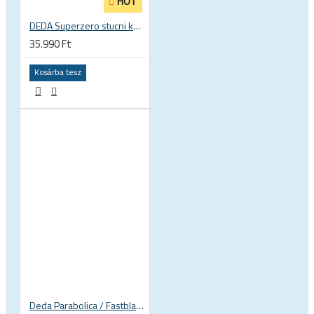
HOT
DEDA Superzero stucni kormányszár
35.990 Ft
Kosárba tesz
Deda Parabolica / Fastblack könyöklő platform (pár, csavarokkal) alkatrész