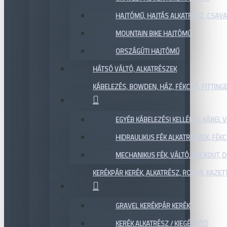
HAJTÓMŰ, HAJTÁS ALKATRÉSZ, CSAVAR
MOUNTAIN BIKE HAJTÓMŰ
ORSZÁGÚTI HAJTÓMŰ
HÁTSÓ VÁLTÓ, ALKATRÉSZEK
KÁBELEZÉS, BOWDEN, HÁZ, FÉKCSŐ, FITTING
EGYÉB KÁBELEZÉSI KELLÉKEK, KÁBEL
HIDRAULIKUS FÉK ALKATRÉSZEK, FÉKC
MECHANIKUS FÉK, VÁLTÓ, LOCKOUT,
KERÉKPÁR KERÉK, ALKATRÉSZ, ROTOR, KAZET
GRAVEL KERÉKPÁR KERÉK
KERÉK ALKATRÉSZ / KIEGÉSZÍTŐ