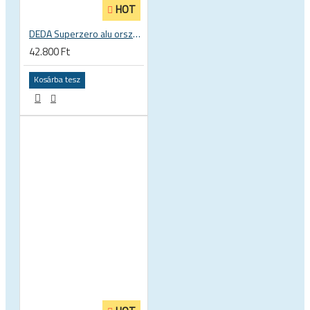
HOT
DEDA Superzero alu országúti kerékpár kompakt hajlítású kormány
42.800 Ft
Kosárba tesz