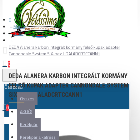
Márka
Deda
DEDA Alanera karbon integrált kormány felső kupak adapter
Cannondale System SIX-hez HDALADCRTCCANN1
0
DEDA ALANERA KARBON INTEGRÁLT KORMÁNY
FELSŐ KUPAK ADAPTER CANNONDALE SYSTEM
Összes
SIX-HEZ HDALADCRTCCANN1
Összes
0
AKCIÓ!
Az Ön kosara üres!
Kerékpár
Kerékpár alkatrész