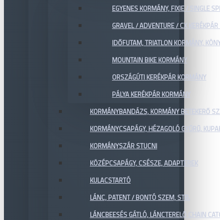
EGYENES KORMÁNY, FIXIE / SINGLE SP
GRAVEL / ADVENTURE / CX KERÉKPÁ
IDŐFUTAM, TRIATLON KORMÁNY, KÖN
MOUNTAIN BIKE KORMÁNY
ORSZÁGÚTI KERÉKPÁR KORMÁNY
PÁLYA KERÉKPÁR KORMÁNY
KORMÁNYBANDÁZS, KORMÁNY BETEKERŐ SZ
KORMÁNYCSAPÁGY, HÉZAGOLÓ GYŰRŰ, KUPA
KORMÁNYSZÁR STUCNI
KÖZÉPCSAPÁGY, CSÉSZE, ADAPTEREK
KULACSTARTÓ
LÁNC, PATENT / BONTÓ SZEM, STB.
LÁNCBEESÉS GÁTLÓ, LÁNCTERELŐ CHAIN CA