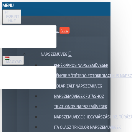
MENU
FT
FORINT
HUF
ÖSSZES TERMÉK
New
AKCIÓ
NAPSZEMÜVEG
MAGYAR
KERÉKPÁROS NAPSZEMÜVEGEK
FÉNYRE SÖTÉTEDŐ FOTOKROMATIKUS NAPS
POLARIZÁLT NAPSZEMÜVEG
NAPSZEMÜVEGEK FUTÁSHOZ
TRIATLONOS NAPSZEMÜVEGEK
NAPSZEMÜVEGEK HEGYMÁSZÁSHOZ, TÚRÁZ
ITA OLASZ TRIKOLOR NAPSZEMÜVEGEK