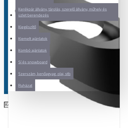
Kerékpár állvány, tárolás, szerelő állvány, műhely és
üzlet berendezés
Kiegészítő
Kiemelt ajánlatok
Kombó ajánlatok
Sí és snowboard
Szerszám, kenőagyag, olaj, stb
Ruházat