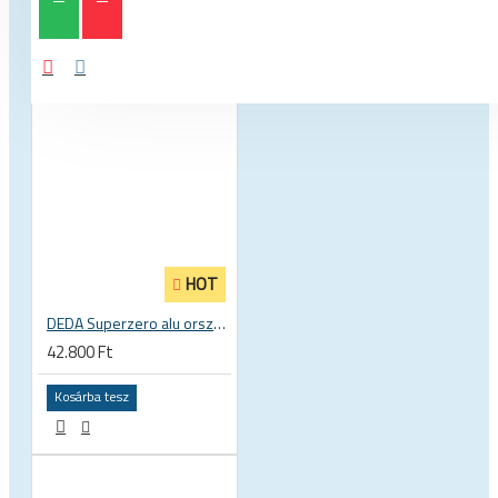
HOT
DEDA Superzero alu országúti kerékpár kompakt hajlítású kormány
42.800 Ft
Kosárba tesz