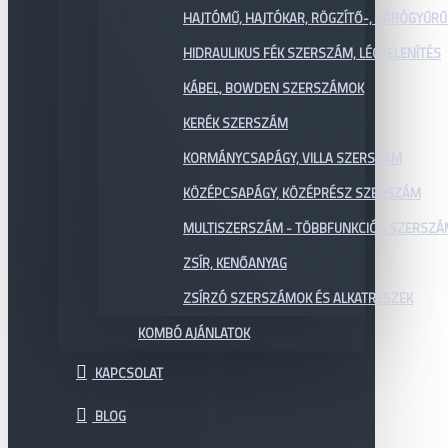
HAJTÓMŰ, HAJTÓKAR, RÖGZÍTŐ-, ZÁRÓGYŰR
HIDRAULIKUS FÉK SZERSZÁM, LÉGTELENÍTÉS
KÁBEL, BOWDEN SZERSZÁMOK
KERÉK SZERSZÁM
KORMÁNYCSAPÁGY, VILLA SZERSZÁM
KÖZÉPCSAPÁGY, KÖZÉPRÉSZ SZERSZÁM
MULTISZERSZÁM - TÖBBFUNKCIÓS SZERSZ
ZSÍR, KENŐANYAG
ZSÍRZÓ SZERSZÁMOK ÉS ALKATRÉSZEK
KOMBÓ AJÁNLATOK
KAPCSOLAT
BLOG