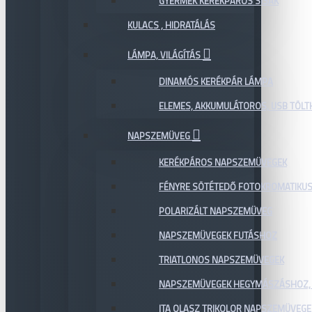
GYERMEK KERÉKPÁROS SISAK
KULACS , HIDRATÁLÁS
LÁMPA, VILÁGÍTÁS
DINAMÓS KERÉKPÁR LÁMPA
ELEMES, AKKUMULÁTOROS, USB TÖL
NAPSZEMÜVEG
KERÉKPÁROS NAPSZEMÜVEGEK
FÉNYRE SÖTÉTEDŐ FOTOKROMATIKU
POLARIZÁLT NAPSZEMÜVEG
NAPSZEMÜVEGEK FUTÁSHOZ
TRIATLONOS NAPSZEMÜVEGEK
NAPSZEMÜVEGEK HEGYMÁSZÁSHOZ,
ITA OLASZ TRIKOLOR NAPSZEMÜVEGE