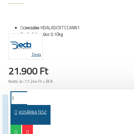
HDALADCRTCCANN1
CIKKSZÁM:
0.10kg
SZÁLLÍTÁSI SÚLY:
Deda
21.900 Ft
Nettó ár: 17.244 Ft + ÁFA
TOVÁBBI TERMÉKEK EBBŐL A KATEGÓRIÁBÓL
TOVÁBBI 
KOSÁRBA TESZ