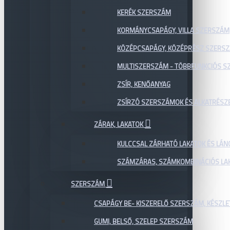
KERÉK SZERSZÁM
KORMÁNYCSAPÁGY, VILLA SZERSZÁM
KÖZÉPCSAPÁGY, KÖZÉPRÉSZ SZERS
MULTISZERSZÁM - TÖBBFUNKCIÓS 
ZSÍR, KENŐANYAG
ZSÍRZÓ SZERSZÁMOK ÉS ALKATRÉSZ
ZÁRAK, LAKATOK
KULCCSAL ZÁRHATÓ LAKATOK ÉS LÁN
SZÁMZÁRAS, SZÁMKOMBINÁCIÓS LAK
SZERSZÁM
CSAPÁGY BE- KISZERELŐ SZERSZÁM, KÉSZLE
GUMI, BELSŐ, SZELEP SZERSZÁM