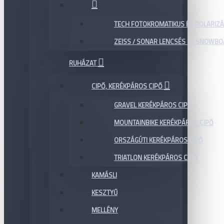
TECH FOTOKROMATIKUS ÉS POLARIZÁ
ZEISS / SONAR LENCSÉS SÍ, SNOWB
RUHÁZAT
CIPŐ, KERÉKPÁROS CIPŐ
GRAVEL KERÉKPÁROS CIPŐ
MOUNTAINBIKE KERÉKPÁROS CIPŐ
ORSZÁGÚTI KERÉKPÁROS CIPŐ
TRIATLON KERÉKPÁROS CIPŐ
KAMÁSLI
KESZTYŰ
MELLÉNY