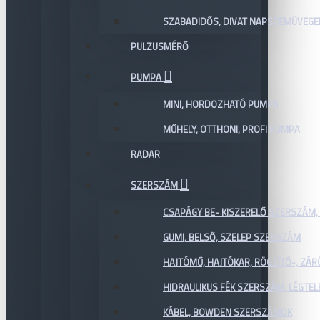
SZABADIDŐS, DIVAT NAPSZEMÜVEGE
PULZUSMÉRŐ
PUMPA
MINI, HORDOZHATÓ PUMPA
MŰHELY, OTTHONI, PROFI PUMPA
RADAR
SZERSZÁM
CSAPÁGY BE- KISZERELŐ SZERSZÁM,
GUMI, BELSŐ, SZELEP SZERSZÁM
HAJTÓMŰ, HAJTÓKAR, RÖGZÍTŐ-, ZÁ
HIDRAULIKUS FÉK SZERSZÁM, LÉGTEL
KÁBEL, BOWDEN SZERSZÁMOK