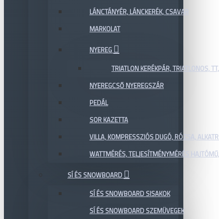
LÁNCTÁNYÉR, LÁNCKERÉK, CSAVAR
MARKOLAT
NYEREG
TRIATLON KERÉKPÁR, TRIATLONOS, TT
NYEREGCSŐ NYEREGSZÁR
PEDÁL
SOR KAZETTA
VILLA, KOMPRESSZIÓS DUGÓ, RÓZSA, ALKAT
WATTMÉRÉS, TELJESÍTMÉNYMÉRÉS HAJTÓMŰ,
SÍ ÉS SNOWBOARD
SÍ ÉS SNOWBOARD SISAKOK
SÍ ÉS SNOWBOARD SZEMÜVEGEK