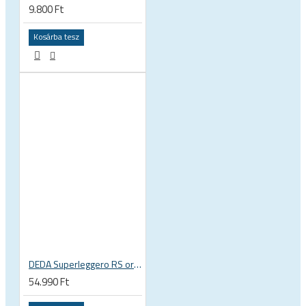
9.800 Ft
Kosárba tesz
DEDA Superleggero RS országúti kerékpár kormányszár, stucni
54.990 Ft