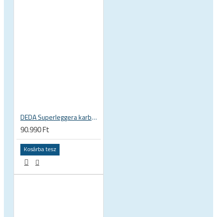
DEDA Superleggera karbon országúti kormány
90.990 Ft
Kosárba tesz