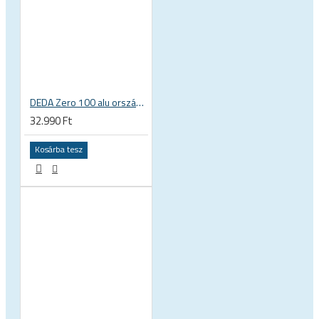
DEDA Zero 100 alu országúti kerékpár kormány
32.990 Ft
Kosárba tesz