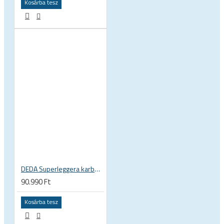
Kosárba tesz
DEDA Superleggera karbon országúti kormány
90.990 Ft
Kosárba tesz