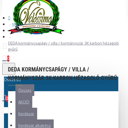
Márka
Deda
DEDA kormánycsapágy / villa / kormányszár 3K karbon hézagoló
gyűrű
0
DEDA KORMÁNYCSAPÁGY / VILLA /
KORMÁNYSZÁR 3K KARBON HÉZAGOLÓ GYŰRŰ
Összes
Összes
0
AKCIÓ!
Az Ön kosara üres!
Kerékpár
Kerékpár alkatrész