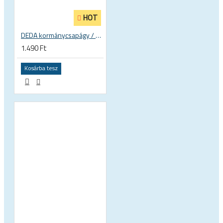
HOT
DEDA kormánycsapágy / villa / kormányszár stucni UD karbon hézagoló gyűrű spacer
1.490 Ft
Kosárba tesz