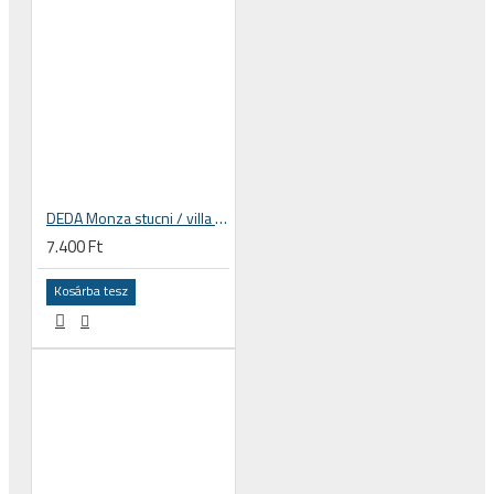
DEDA Monza stucni / villa dugó / kupak, alu
7.400 Ft
Kosárba tesz