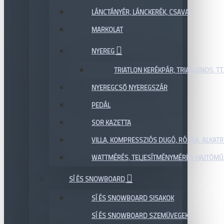
LÁNCTÁNYÉR, LÁNCKERÉK, CSAVAR
MARKOLAT
NYEREG
TRIATLON KERÉKPÁR, TRIATLONOS, TT
NYEREGCSŐ NYEREGSZÁR
PEDÁL
SOR KAZETTA
VILLA, KOMPRESSZIÓS DUGÓ, RÓZSA, ALKAT
WATTMÉRÉS, TELJESÍTMÉNYMÉRÉS HAJTÓMŰ,
SÍ ÉS SNOWBOARD
SÍ ÉS SNOWBOARD SISAKOK
SÍ ÉS SNOWBOARD SZEMÜVEGEK