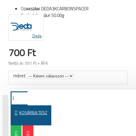
DEDA3KCARBONSPACER
CIKKSZÁM:
50.00g
SZÁLLÍTÁSI SÚLY:
Deda
700 Ft
Nettó ár: 551 Ft + ÁFA
méret
KOSÁRBA TESZ
MÁSOK EZEKET A TERMÉKEKET IS MEGVETTÉK