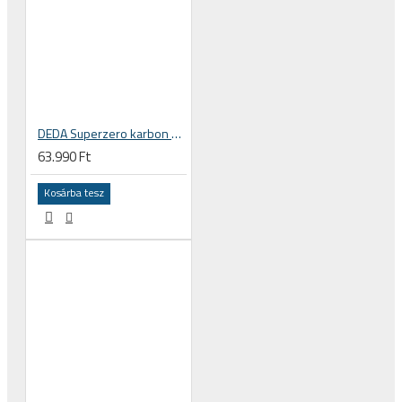
DEDA Superzero karbon nyeregcső, 27.2 vagy 31.6 mm átmérő, 25 mm hátranyúlás
63.990 Ft
Kosárba tesz