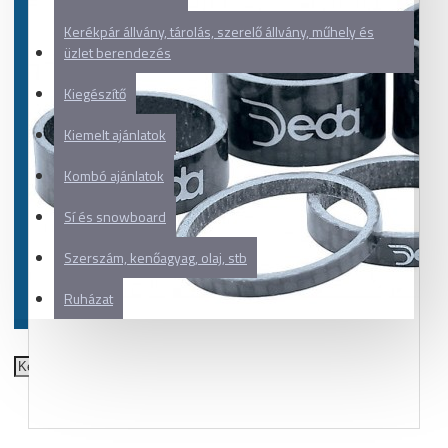
Kerékpár állvány, tárolás, szerelő állvány, műhely és
üzlet berendezés
Kiegészítő
Kiemelt ajánlatok
Kombó ajánlatok
Sí és snowboard
Szerszám, kenőagyag, olaj, stb
Ruházat