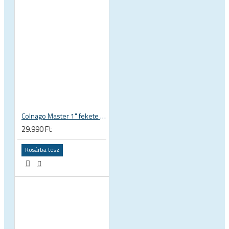
Colnago Master 1" fekete a-head kormánycsapágy
29.990 Ft
Kosárba tesz