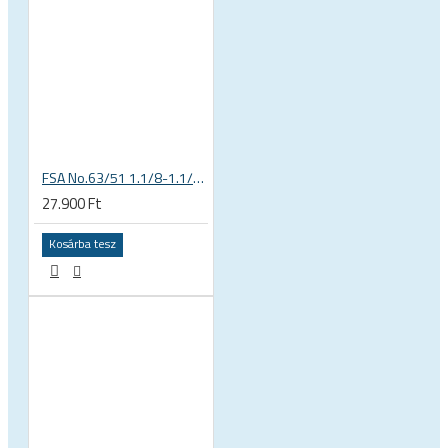
FSA No.63/51 1.1/8-1.1/4 félintegrált kormánycsapágy 51.2 56.2 mm tapered OD, fekete 141-0031018010
27.900 Ft
Kosárba tesz