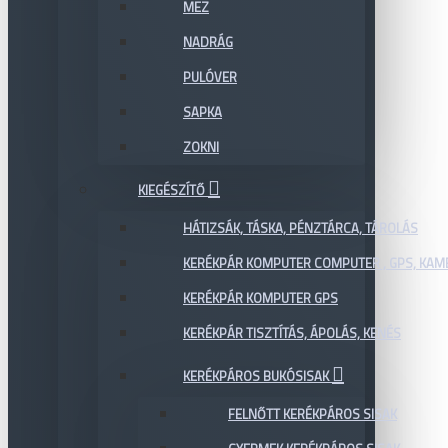
MEZ
NADRÁG
PULÓVER
SAPKA
ZOKNI
KIEGÉSZÍTŐ
HÁTIZSÁK, TÁSKA, PÉNZTÁRCA, TÁROLÁS
KERÉKPÁR KOMPUTER COMPUTER , GPS, KAM
KERÉKPÁR KOMPUTER GPS
KERÉKPÁR TISZTÍTÁS, ÁPOLÁS, KENÉS
KERÉKPÁROS BUKÓSISAK
FELNŐTT KERÉKPÁROS SISAK