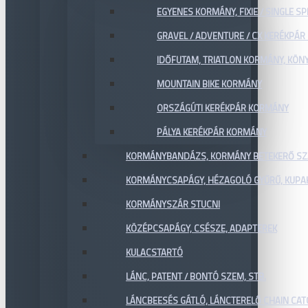
EGYENES KORMÁNY, FIXIE / SINGLE SP
GRAVEL / ADVENTURE / CX KERÉKPÁ
IDŐFUTAM, TRIATLON KORMÁNY, KÖN
MOUNTAIN BIKE KORMÁNY
ORSZÁGÚTI KERÉKPÁR KORMÁNY
PÁLYA KERÉKPÁR KORMÁNY
KORMÁNYBANDÁZS, KORMÁNY BETEKERŐ SZ
KORMÁNYCSAPÁGY, HÉZAGOLÓ GYŰRŰ, KUPA
KORMÁNYSZÁR STUCNI
KÖZÉPCSAPÁGY, CSÉSZE, ADAPTEREK
KULACSTARTÓ
LÁNC, PATENT / BONTÓ SZEM, STB.
LÁNCBEESÉS GÁTLÓ, LÁNCTERELŐ CHAIN CA