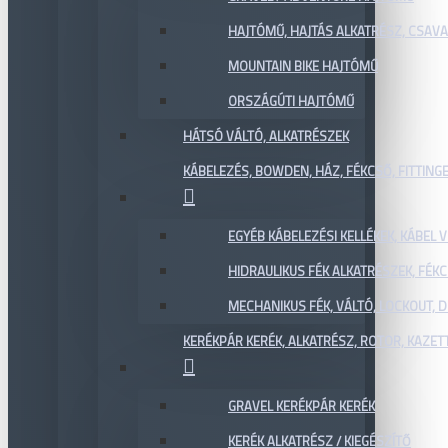
HAJTÓMŰ, HAJTÁS ALKATRÉSZ, CSAVAR
MOUNTAIN BIKE HAJTÓMŰ
ORSZÁGÚTI HAJTÓMŰ
HÁTSÓ VÁLTÓ, ALKATRÉSZEK
KÁBELEZÉS, BOWDEN, HÁZ, FÉKCSŐ, FITTING
EGYÉB KÁBELEZÉSI KELLÉKEK, KÁBEL
HIDRAULIKUS FÉK ALKATRÉSZEK, FÉKC
MECHANIKUS FÉK, VÁLTÓ, LOCKOUT,
KERÉKPÁR KERÉK, ALKATRÉSZ, ROTOR, KAZET
GRAVEL KERÉKPÁR KERÉK
KERÉK ALKATRÉSZ / KIEGÉSZÍTŐ