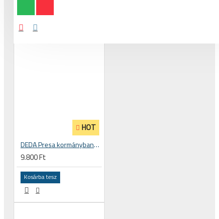
HOT
DEDA Presa kormánybandázs, kormány betekerő szalag
9.800 Ft
Kosárba tesz