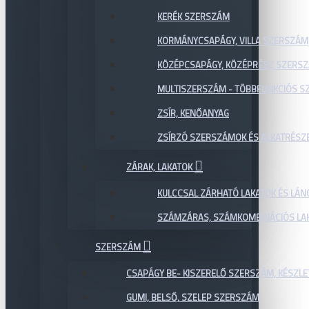
KERÉK SZERSZÁM
KORMÁNYCSAPÁGY, VILLA SZERSZÁM
KÖZÉPCSAPÁGY, KÖZÉPRÉSZ SZERS
MULTISZERSZÁM - TÖBBFUNKCIÓS 
ZSÍR, KENŐANYAG
ZSÍRZÓ SZERSZÁMOK ÉS ALKATRÉSZ
ZÁRAK, LAKATOK
KULCCSAL ZÁRHATÓ LAKATOK ÉS LÁN
SZÁMZÁRAS, SZÁMKOMBINÁCIÓS LAK
SZERSZÁM
CSAPÁGY BE- KISZERELŐ SZERSZÁM, KÉSZLE
GUMI, BELSŐ, SZELEP SZERSZÁM