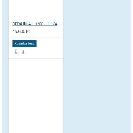
DEDA IN-4 1 1/8” – 1 1/4” tapered integrált kormánycsapágy
15.600 Ft
Kosárba tesz