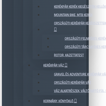
KERÉKPÁR KERÉK KIEGÉSZÍTŐK KELLÉK
MOUNTAIN BIKE, MTB KERÉK
ORSZÁGÚTI KERÉKPÁR KERÉKSZETTEK
ORSZÁGÚTI FELNIFÉKES KERÉ
ORSZÁGÚTI TÁRCSAFÉKES KE
ROTOR, KAZETTATEST
KERÉKPÁR VÁZ
GRAVEL ÉS ADVENTURE KERÉKPÁR VÁ
ORSZÁGÚTI KERÉKPÁR VÁZ
VÁZ ALKATRÉSZEK, VÁLTÓTARTÓ FÜL, 
KORMÁNY, KÖNYÖKLŐ