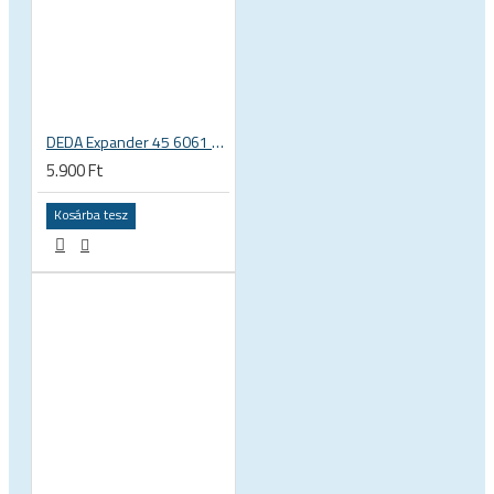
DEDA Expander 45 6061 alu rózsa / dugó 1 1/8 karbon villához 23.5-25.5mm
5.900 Ft
Kosárba tesz