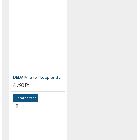
DEDA Milano " Loop end plug " kormányvég dugó, alu
4.790 Ft
Kosárba tesz