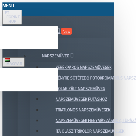
MENU
FT
FORINT
HUF
ÖSSZES TERMÉK
New
AKCIÓ
NAPSZEMÜVEG
MAGYAR
KERÉKPÁROS NAPSZEMÜVEGEK
FÉNYRE SÖTÉTEDŐ FOTOKROMATIKUS NAPS
POLARIZÁLT NAPSZEMÜVEG
NAPSZEMÜVEGEK FUTÁSHOZ
TRIATLONOS NAPSZEMÜVEGEK
NAPSZEMÜVEGEK HEGYMÁSZÁSHOZ, TÚRÁZ
ITA OLASZ TRIKOLOR NAPSZEMÜVEGEK