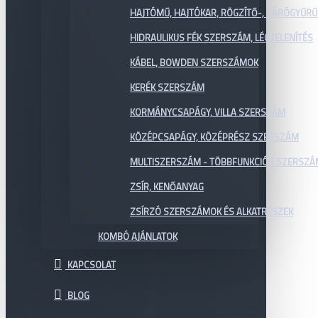
HAJTÓMŰ, HAJTÓKAR, RÖGZÍTŐ-, ZÁRÓGYŰR
HIDRAULIKUS FÉK SZERSZÁM, LÉGTELENÍTÉS
KÁBEL, BOWDEN SZERSZÁMOK
KERÉK SZERSZÁM
KORMÁNYCSAPÁGY, VILLA SZERSZÁM
KÖZÉPCSAPÁGY, KÖZÉPRÉSZ SZERSZÁM
MULTISZERSZÁM - TÖBBFUNKCIÓS SZERSZ
ZSÍR, KENŐANYAG
ZSÍRZÓ SZERSZÁMOK ÉS ALKATRÉSZEK
KOMBÓ AJÁNLATOK
KAPCSOLAT
BLOG