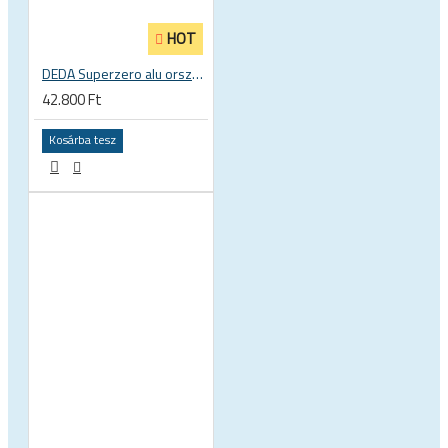
HOT
DEDA Superzero alu országúti kerékpár kompakt hajlítású kormány
42.800 Ft
Kosárba tesz