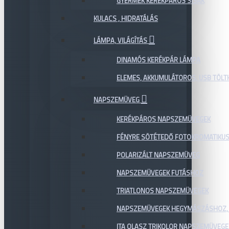
GYERMEK KERÉKPÁROS SISAK
KULACS , HIDRATÁLÁS
LÁMPA, VILÁGÍTÁS
DINAMÓS KERÉKPÁR LÁMPA
ELEMES, AKKUMULÁTOROS, USB TÖL
NAPSZEMÜVEG
KERÉKPÁROS NAPSZEMÜVEGEK
FÉNYRE SÖTÉTEDŐ FOTOKROMATIKU
POLARIZÁLT NAPSZEMÜVEG
NAPSZEMÜVEGEK FUTÁSHOZ
TRIATLONOS NAPSZEMÜVEGEK
NAPSZEMÜVEGEK HEGYMÁSZÁSHOZ,
ITA OLASZ TRIKOLOR NAPSZEMÜVEGE