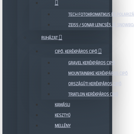
TECH FOTOKROMATIKUS ÉS POLARIZÁ
ZEISS / SONAR LENCSÉS SÍ, SNOWB
RUHÁZAT
CIPŐ, KERÉKPÁROS CIPŐ
GRAVEL KERÉKPÁROS CIPŐ
MOUNTAINBIKE KERÉKPÁROS CIPŐ
ORSZÁGÚTI KERÉKPÁROS CIPŐ
TRIATLON KERÉKPÁROS CIPŐ
KAMÁSLI
KESZTYŰ
MELLÉNY