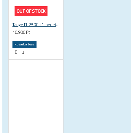
OUT OF STOCK
Tange FL 250C 1 " menetes kormánycsapágy
10.900 Ft
Kosárba tesz