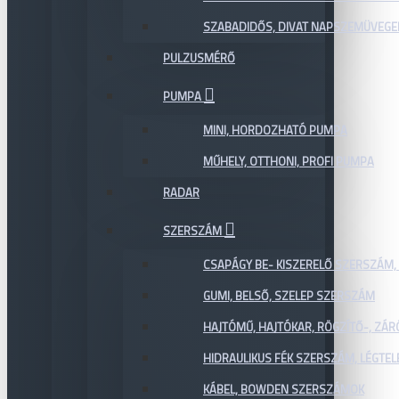
SZABADIDŐS, DIVAT NAPSZEMÜVEGE
PULZUSMÉRŐ
PUMPA
MINI, HORDOZHATÓ PUMPA
MŰHELY, OTTHONI, PROFI PUMPA
RADAR
SZERSZÁM
CSAPÁGY BE- KISZERELŐ SZERSZÁM,
GUMI, BELSŐ, SZELEP SZERSZÁM
HAJTÓMŰ, HAJTÓKAR, RÖGZÍTŐ-, ZÁ
HIDRAULIKUS FÉK SZERSZÁM, LÉGTEL
KÁBEL, BOWDEN SZERSZÁMOK