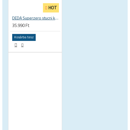
HOT
DEDA Superzero stucni kormányszár
35.990 Ft
Kosárba tesz