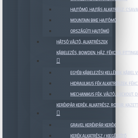
HAJTÓMŰ, HAJTÁS ALKATRÉSZ, CSAVAR
MOUNTAIN BIKE HAJTÓMŰ
ORSZÁGÚTI HAJTÓMŰ
HÁTSÓ VÁLTÓ, ALKATRÉSZEK
KÁBELEZÉS, BOWDEN, HÁZ, FÉKCSŐ, FITTING
EGYÉB KÁBELEZÉSI KELLÉKEK, KÁBEL
HIDRAULIKUS FÉK ALKATRÉSZEK, FÉKC
MECHANIKUS FÉK, VÁLTÓ, LOCKOUT,
KERÉKPÁR KERÉK, ALKATRÉSZ, ROTOR, KAZET
GRAVEL KERÉKPÁR KERÉK
KERÉK ALKATRÉSZ / KIEGÉSZÍTŐ