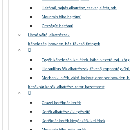
Hajtómű, hajtás alkatrész, csavar, alátét, stb.
Mountain bike hajtómű
Országúti hajtómű
Hátsó váltó, alkatrészek
Kábelezés, bowden, ház, fékcső, fittingek
Egyéb kábelezési kellékek, kábel vezető, zaj- zör
Hidraulikus fék alkatrészek, fékcső, roppantógyűrű, f
Mechanikus fék, váltó, lockout, dropper bowden, 
Kerékpár kerék, alkatrész, rotor, kazettatest
Gravel kerékpár kerék
Kerék alkatrész / kiegészítő
Kerékpár kerék kiegészítők kellékek
Mountain bike, mtb kerék