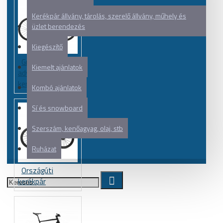
Kerékpár állvány, tárolás, szerelő állvány, műhely és
üzlet berendezés
Kiegészítő
Gravel és
Kiemelt ajánlatok
adventure
kerékpár
Kombó ajánlatok
Sí és snowboard
Szerszám, kenőagyag, olaj, stb
Ruházat
Országúti
kerékpár