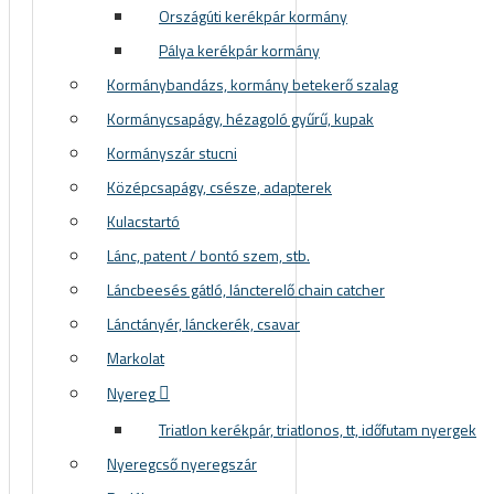
Országúti kerékpár kormány
Pálya kerékpár kormány
Kormánybandázs, kormány betekerő szalag
Kormánycsapágy, hézagoló gyűrű, kupak
Kormányszár stucni
Középcsapágy, csésze, adapterek
Kulacstartó
Lánc, patent / bontó szem, stb.
Láncbeesés gátló, láncterelő chain catcher
Lánctányér, lánckerék, csavar
Markolat
Nyereg
Triatlon kerékpár, triatlonos, tt, időfutam nyergek
Nyeregcső nyeregszár