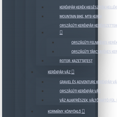
KERÉKPÁR KERÉK KIEGÉSZÍTŐK KELLÉK
MOUNTAIN BIKE, MTB KERÉK
ORSZÁGÚTI KERÉKPÁR KERÉKSZETTEK
ORSZÁGÚTI FELNIFÉKES KERÉ
ORSZÁGÚTI TÁRCSAFÉKES KE
ROTOR, KAZETTATEST
KERÉKPÁR VÁZ
GRAVEL ÉS ADVENTURE KERÉKPÁR VÁ
ORSZÁGÚTI KERÉKPÁR VÁZ
VÁZ ALKATRÉSZEK, VÁLTÓTARTÓ FÜL, 
KORMÁNY, KÖNYÖKLŐ