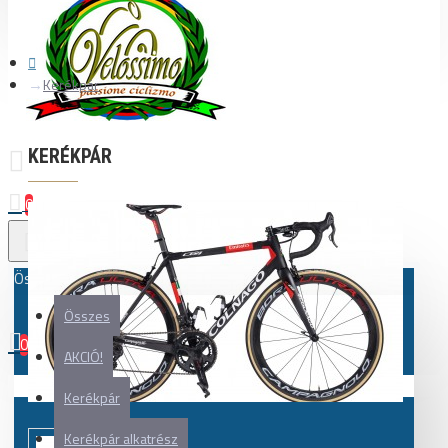
Kerékpár
KERÉKPÁR
0
Összes
Összes
0
AKCIÓ!
Az Ön kosara üres!
Kerékpár
Kerékpár alkatrész