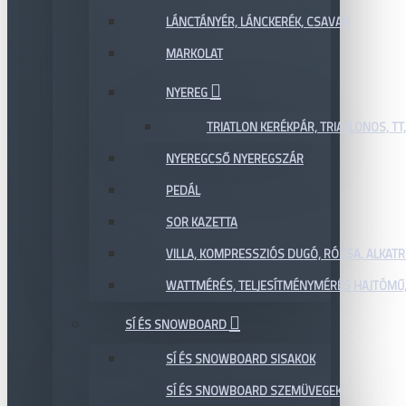
LÁNCTÁNYÉR, LÁNCKERÉK, CSAVAR
MARKOLAT
NYEREG
TRIATLON KERÉKPÁR, TRIATLONOS, TT
NYEREGCSŐ NYEREGSZÁR
PEDÁL
SOR KAZETTA
VILLA, KOMPRESSZIÓS DUGÓ, RÓZSA, ALKAT
WATTMÉRÉS, TELJESÍTMÉNYMÉRÉS HAJTÓMŰ,
SÍ ÉS SNOWBOARD
SÍ ÉS SNOWBOARD SISAKOK
SÍ ÉS SNOWBOARD SZEMÜVEGEK