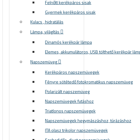
Felnőtt kerékpáros sisak
Gyermek kerékpáros sisak
Kulacs , hidratálás
Lámpa, világítás
Dinamós kerékpár lámpa
Elemes, akkumulátoros, USB tölthető kerékpár lám
Napszemüveg
Kerékpáros napszemüvegek
Fényre sötétedő fotokromatikus napszemüveg
Polarizált napszemüveg
Napszemüvegek futáshoz
Triatlonos napszemüvegek
Napszemüvegek hegymászáshoz, túrázáshoz
ITA olasz trikolor napszemüvegek
Szabadidős, divat napszemüvegek