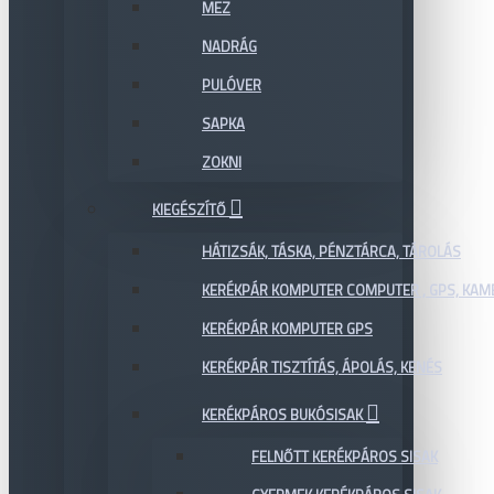
MEZ
NADRÁG
PULÓVER
SAPKA
ZOKNI
KIEGÉSZÍTŐ
HÁTIZSÁK, TÁSKA, PÉNZTÁRCA, TÁROLÁS
KERÉKPÁR KOMPUTER COMPUTER , GPS, KAM
KERÉKPÁR KOMPUTER GPS
KERÉKPÁR TISZTÍTÁS, ÁPOLÁS, KENÉS
KERÉKPÁROS BUKÓSISAK
FELNŐTT KERÉKPÁROS SISAK