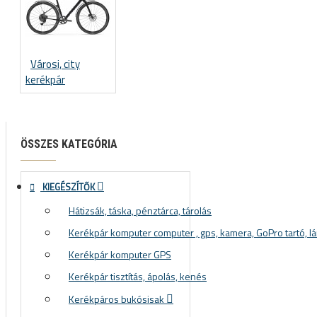
Városi, city
kerékpár
ÖSSZES KATEGÓRIA
KIEGÉSZÍTŐK
Hátizsák, táska, pénztárca, tárolás
Kerékpár komputer computer , gps, kamera, GoPro tartó, lá
Kerékpár komputer GPS
Kerékpár tisztítás, ápolás, kenés
Kerékpáros bukósisak