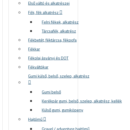
Első váltó és alkatrészei
Fék, fék alkatrész
Felni fékek, alkatrész
Tárcsafék, alkatrész
Fékbetét, féktárcsa, fékpofa
Fékkar
Fékolaj ásványi és DOT
Fékváltókar
Gumi külső, belső, szelep, alkatrész
Gumi belső
Kerékpár gumi, belső, szelep, alkatrész, kellék
Külső gumi, gumiköpeny
Hajtómű
Gravel / adventure hajtómű