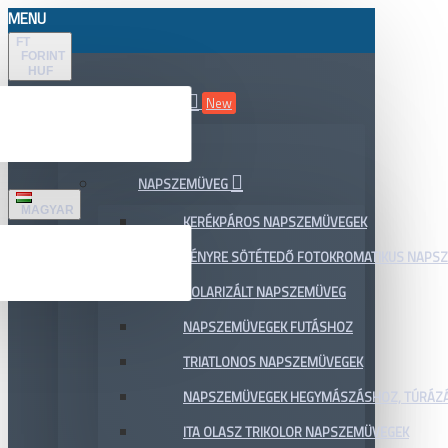
MENU
FT
FORINT
HUF
ÖSSZES TERMÉK
New
AKCIÓ
NAPSZEMÜVEG
MAGYAR
KERÉKPÁROS NAPSZEMÜVEGEK
FÉNYRE SÖTÉTEDŐ FOTOKROMATIKUS NAPS
POLARIZÁLT NAPSZEMÜVEG
NAPSZEMÜVEGEK FUTÁSHOZ
TRIATLONOS NAPSZEMÜVEGEK
NAPSZEMÜVEGEK HEGYMÁSZÁSHOZ, TÚRÁZ
ITA OLASZ TRIKOLOR NAPSZEMÜVEGEK