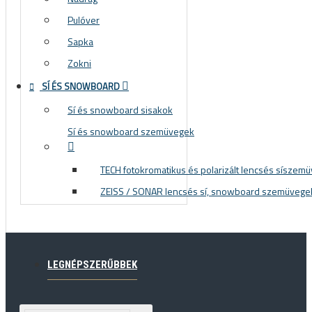
Pulóver
Sapka
Zokni
SÍ ÉS SNOWBOARD
Sí és snowboard sisakok
Sí és snowboard szemüvegek
TECH fotokromatikus és polarizált lencsés síszem
ZEISS / SONAR lencsés sí, snowboard szemüvege
LEGNÉPSZERŰBBEK