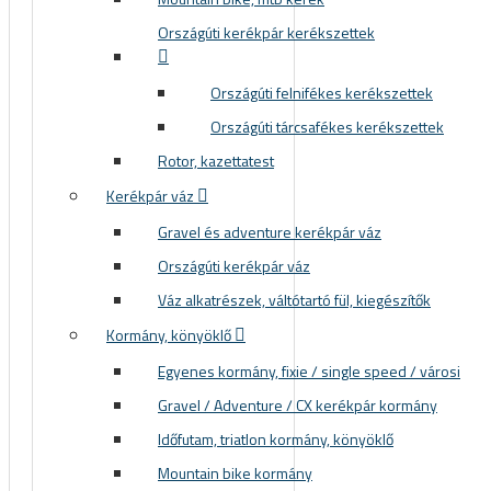
Országúti kerékpár kerékszettek
Országúti felnifékes kerékszettek
Országúti tárcsafékes kerékszettek
Rotor, kazettatest
Kerékpár váz
Gravel és adventure kerékpár váz
Országúti kerékpár váz
Váz alkatrészek, váltótartó fül, kiegészítők
Kormány, könyöklő
Egyenes kormány, fixie / single speed / városi
Gravel / Adventure / CX kerékpár kormány
Időfutam, triatlon kormány, könyöklő
Mountain bike kormány