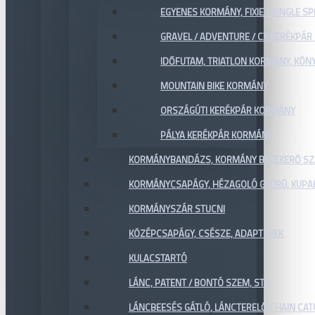
EGYENES KORMÁNY, FIXIE / SINGLE SP
GRAVEL / ADVENTURE / CX KERÉKPÁ
IDŐFUTAM, TRIATLON KORMÁNY, KÖN
MOUNTAIN BIKE KORMÁNY
ORSZÁGÚTI KERÉKPÁR KORMÁNY
PÁLYA KERÉKPÁR KORMÁNY
KORMÁNYBANDÁZS, KORMÁNY BETEKERŐ SZ
KORMÁNYCSAPÁGY, HÉZAGOLÓ GYŰRŰ, KUPA
KORMÁNYSZÁR STUCNI
KÖZÉPCSAPÁGY, CSÉSZE, ADAPTEREK
KULACSTARTÓ
LÁNC, PATENT / BONTÓ SZEM, STB.
LÁNCBEESÉS GÁTLÓ, LÁNCTERELŐ CHAIN CA