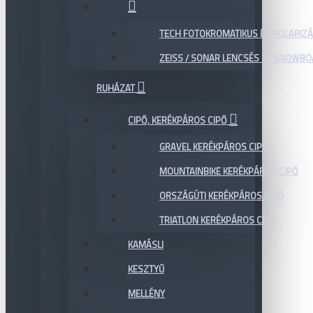
TECH FOTOKROMATIKUS ÉS POLARIZÁ
ZEISS / SONAR LENCSÉS SÍ, SNOWB
RUHÁZAT
CIPŐ, KERÉKPÁROS CIPŐ
GRAVEL KERÉKPÁROS CIPŐ
MOUNTAINBIKE KERÉKPÁROS CIPŐ
ORSZÁGÚTI KERÉKPÁROS CIPŐ
TRIATLON KERÉKPÁROS CIPŐ
KAMÁSLI
KESZTYŰ
MELLÉNY