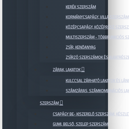
KERÉK SZERSZÁM
KORMÁNYCSAPÁGY, VILLA SZERSZÁM
KÖZÉPCSAPÁGY, KÖZÉPRÉSZ SZERS
MULTISZERSZÁM - TÖBBFUNKCIÓS 
ZSÍR, KENŐANYAG
ZSÍRZÓ SZERSZÁMOK ÉS ALKATRÉSZ
ZÁRAK, LAKATOK
KULCCSAL ZÁRHATÓ LAKATOK ÉS LÁN
SZÁMZÁRAS, SZÁMKOMBINÁCIÓS LAK
SZERSZÁM
CSAPÁGY BE- KISZERELŐ SZERSZÁM, KÉSZLE
GUMI, BELSŐ, SZELEP SZERSZÁM