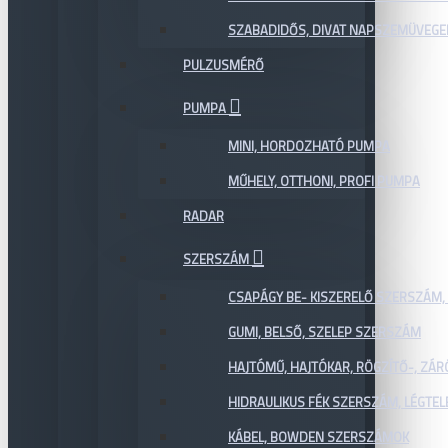
SZABADIDŐS, DIVAT NAPSZEMÜVEGE
PULZUSMÉRŐ
PUMPA
MINI, HORDOZHATÓ PUMPA
MŰHELY, OTTHONI, PROFI PUMPA
RADAR
SZERSZÁM
CSAPÁGY BE- KISZERELŐ SZERSZÁM,
GUMI, BELSŐ, SZELEP SZERSZÁM
HAJTÓMŰ, HAJTÓKAR, RÖGZÍTŐ-, ZÁ
HIDRAULIKUS FÉK SZERSZÁM, LÉGTEL
KÁBEL, BOWDEN SZERSZÁMOK