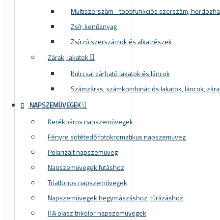
Multiszerszám - többfunkciós szerszám, hordozh
Zsír, kenőanyag
Zsírzó szerszámok és alkatrészek
Zárak, lakatok
Kulccsal zárható lakatok és láncok
Számzáras, számkombinációs lakatok, láncok, zára
NAPSZEMÜVEGEK
Kerékpáros napszemüvegek
Fényre sötétedő fotokromatikus napszemüveg
Polarizált napszemüveg
Napszemüvegek futáshoz
Triatlonos napszemüvegek
Napszemüvegek hegymászáshoz, túrázáshoz
ITA olasz trikolor napszemüvegek