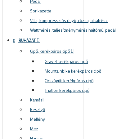
Pedál
Sor kazetta
Villa, kompressziós dugó, rózsa, alkatrész
Wattmérés, teljesítménymérés hajtómű, pedál
RUHÁZAT
Cipő, kerékpáros cipő
Gravel kerékpáros cipő
Mountainbike kerékpáros cipő
Országúti kerékpáros cipő
Triatlon kerékpáros cipő
Kamásli
Kesztyű
Mellény
Mez
Nadrág