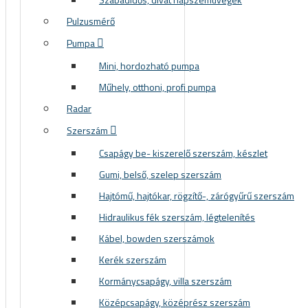
Pulzusmérő
Pumpa
Mini, hordozható pumpa
Műhely, otthoni, profi pumpa
Radar
Szerszám
Csapágy be- kiszerelő szerszám, készlet
Gumi, belső, szelep szerszám
Hajtómű, hajtókar, rögzítő-, zárógyűrű szerszám
Hidraulikus fék szerszám, légtelenítés
Kábel, bowden szerszámok
Kerék szerszám
Kormánycsapágy, villa szerszám
Középcsapágy, középrész szerszám