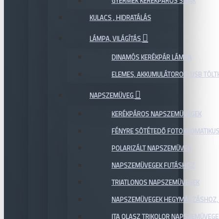
GYERMEK KERÉKPÁROS SISAK
KULACS , HIDRATÁLÁS
LÁMPA, VILÁGÍTÁS
DINAMÓS KERÉKPÁR LÁMPA
ELEMES, AKKUMULÁTOROS, USB TÖL
NAPSZEMÜVEG
KERÉKPÁROS NAPSZEMÜVEGEK
FÉNYRE SÖTÉTEDŐ FOTOKROMATIKU
POLARIZÁLT NAPSZEMÜVEG
NAPSZEMÜVEGEK FUTÁSHOZ
TRIATLONOS NAPSZEMÜVEGEK
NAPSZEMÜVEGEK HEGYMÁSZÁSHOZ,
ITA OLASZ TRIKOLOR NAPSZEMÜVEGE