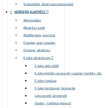
Szabadidős, divat napszemüvegek
KERÉKPÁR ALKATRÉSZ
Akkumulátor
Alkatrész szett
Atütőtengely, gyorszár
Csapágy, ipari csapágy
Dropper, alkatrész
E-bike alkatrészek
E-bike akku töltő
E-bike felújító service kit, csapágy, tömítés, stb.
E-bike hajtókar
E-bike lánctányér, lánckerék
Láncvezető, láncterelő
Spider - hajtókar kereszt