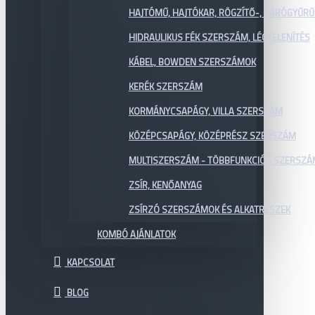
HAJTÓMŰ, HAJTÓKAR, RÖGZÍTŐ-, ZÁRÓGYŰR
HIDRAULIKUS FÉK SZERSZÁM, LÉGTELENÍTÉS
KÁBEL, BOWDEN SZERSZÁMOK
KERÉK SZERSZÁM
KORMÁNYCSAPÁGY, VILLA SZERSZÁM
KÖZÉPCSAPÁGY, KÖZÉPRÉSZ SZERSZÁM
MULTISZERSZÁM - TÖBBFUNKCIÓS SZERSZ
ZSÍR, KENŐANYAG
ZSÍRZÓ SZERSZÁMOK ÉS ALKATRÉSZEK
KOMBÓ AJÁNLATOK
KAPCSOLAT
BLOG