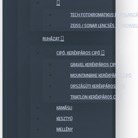
TECH FOTOKROMATIKUS ÉS POLARIZÁ
ZEISS / SONAR LENCSÉS SÍ, SNOWB
RUHÁZAT
CIPŐ, KERÉKPÁROS CIPŐ
GRAVEL KERÉKPÁROS CIPŐ
MOUNTAINBIKE KERÉKPÁROS CIPŐ
ORSZÁGÚTI KERÉKPÁROS CIPŐ
TRIATLON KERÉKPÁROS CIPŐ
KAMÁSLI
KESZTYŰ
MELLÉNY