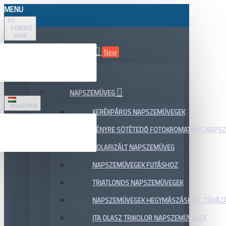
MENU
FT
FORINT
HUF
ÖSSZES TERMÉK
New
AKCIÓ
NAPSZEMÜVEG
MAGYAR
KERÉKPÁROS NAPSZEMÜVEGEK
FÉNYRE SÖTÉTEDŐ FOTOKROMATIKUS NAPS
POLARIZÁLT NAPSZEMÜVEG
NAPSZEMÜVEGEK FUTÁSHOZ
TRIATLONOS NAPSZEMÜVEGEK
NAPSZEMÜVEGEK HEGYMÁSZÁSHOZ, TÚRÁZ
ITA OLASZ TRIKOLOR NAPSZEMÜVEGEK