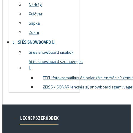
Nadrág
Pulóver
Sapka
Zokni
SÍ ÉS SNOWBOARD
Sí és snowboard sisakok
Sí és snowboard szemüvegek
TECH fotokromatikus és polarizált lencsés síszem
ZEISS / SONAR lencsés sí, snowboard szemüvege
LEGNÉPSZERŰBBEK