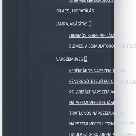
GYERMEK KERÉKPÁROS SISAK
KULACS , HIDRATÁLÁS
LÁMPA, VILÁGÍTÁS
DINAMÓS KERÉKPÁR LÁMPA
ELEMES, AKKUMULÁTOROS, USB TÖL
NAPSZEMÜVEG
KERÉKPÁROS NAPSZEMÜVEGEK
FÉNYRE SÖTÉTEDŐ FOTOKROMATIKU
POLARIZÁLT NAPSZEMÜVEG
NAPSZEMÜVEGEK FUTÁSHOZ
TRIATLONOS NAPSZEMÜVEGEK
NAPSZEMÜVEGEK HEGYMÁSZÁSHOZ,
ITA OLASZ TRIKOLOR NAPSZEMÜVEGE