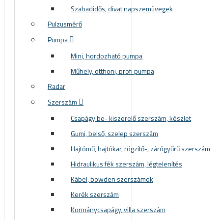
Szabadidős, divat napszemüvegek
Pulzusmérő
Pumpa
Mini, hordozható pumpa
Műhely, otthoni, profi pumpa
Radar
Szerszám
Csapágy be- kiszerelő szerszám, készlet
Gumi, belső, szelep szerszám
Hajtómű, hajtókar, rögzítő-, zárógyűrű szerszám
Hidraulikus fék szerszám, légtelenítés
Kábel, bowden szerszámok
Kerék szerszám
Kormánycsapágy, villa szerszám