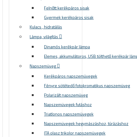
Felnőtt kerékpáros sisak
Gyermek kerékpáros sisak
Kulacs , hidratálás
Lámpa, világítás
Dinamós kerékpár lámpa
Elemes, akkumulátoros, USB tölthető kerékpár lám
Napszemüveg
Kerékpáros napszemüvegek
Fényre sötétedő fotokromatikus napszemüveg
Polarizált napszemüveg
Napszemüvegek futáshoz
Triatlonos napszemüvegek
Napszemüvegek hegymászáshoz, túrázáshoz
ITA olasz trikolor napszemüvegek