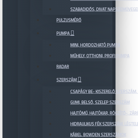
SZABADIDŐS, DIVAT NAPSZEMÜVEGE
PULZUSMÉRŐ
PUMPA
MINI, HORDOZHATÓ PUMPA
MŰHELY, OTTHONI, PROFI PUMPA
RADAR
SZERSZÁM
CSAPÁGY BE- KISZERELŐ SZERSZÁM,
GUMI, BELSŐ, SZELEP SZERSZÁM
HAJTÓMŰ, HAJTÓKAR, RÖGZÍTŐ-, ZÁ
HIDRAULIKUS FÉK SZERSZÁM, LÉGTEL
KÁBEL, BOWDEN SZERSZÁMOK