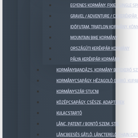
EGYENES KORMÁNY, FIXIE / SINGLE SP
GRAVEL / ADVENTURE / CX KERÉKPÁ
IDŐFUTAM, TRIATLON KORMÁNY, KÖN
MOUNTAIN BIKE KORMÁNY
ORSZÁGÚTI KERÉKPÁR KORMÁNY
PÁLYA KERÉKPÁR KORMÁNY
KORMÁNYBANDÁZS, KORMÁNY BETEKERŐ SZ
KORMÁNYCSAPÁGY, HÉZAGOLÓ GYŰRŰ, KUPA
KORMÁNYSZÁR STUCNI
KÖZÉPCSAPÁGY, CSÉSZE, ADAPTEREK
KULACSTARTÓ
LÁNC, PATENT / BONTÓ SZEM, STB.
LÁNCBEESÉS GÁTLÓ, LÁNCTERELŐ CHAIN CA