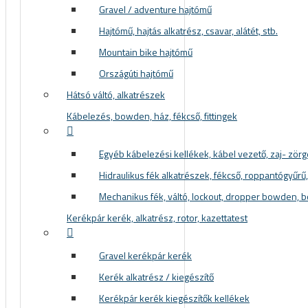
Gravel / adventure hajtómű
Hajtómű, hajtás alkatrész, csavar, alátét, stb.
Mountain bike hajtómű
Országúti hajtómű
Hátsó váltó, alkatrészek
Kábelezés, bowden, ház, fékcső, fittingek
Egyéb kábelezési kellékek, kábel vezető, zaj- zör
Hidraulikus fék alkatrészek, fékcső, roppantógyűrű, f
Mechanikus fék, váltó, lockout, dropper bowden, 
Kerékpár kerék, alkatrész, rotor, kazettatest
Gravel kerékpár kerék
Kerék alkatrész / kiegészítő
Kerékpár kerék kiegészítők kellékek