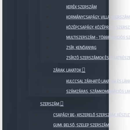
KERÉK SZERSZÁM
KORMÁNYCSAPÁGY, VILLA SZERSZÁM
KÖZÉPCSAPÁGY, KÖZÉPRÉSZ SZERS
MULTISZERSZÁM - TÖBBFUNKCIÓS 
ZSÍR, KENŐANYAG
ZSÍRZÓ SZERSZÁMOK ÉS ALKATRÉSZ
ZÁRAK, LAKATOK
KULCCSAL ZÁRHATÓ LAKATOK ÉS LÁN
SZÁMZÁRAS, SZÁMKOMBINÁCIÓS LAK
SZERSZÁM
CSAPÁGY BE- KISZERELŐ SZERSZÁM, KÉSZLE
GUMI, BELSŐ, SZELEP SZERSZÁM