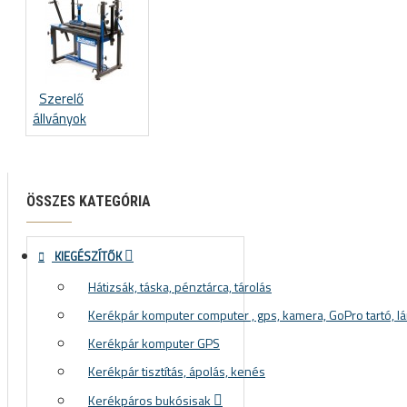
Szerelő
állványok
ÖSSZES KATEGÓRIA
KIEGÉSZÍTŐK
Hátizsák, táska, pénztárca, tárolás
Kerékpár komputer computer , gps, kamera, GoPro tartó, lá
Kerékpár komputer GPS
Kerékpár tisztítás, ápolás, kenés
Kerékpáros bukósisak