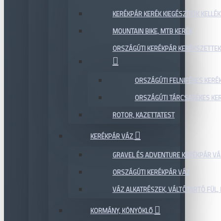
KERÉKPÁR KERÉK KIEGÉSZÍTŐK KELLÉK
MOUNTAIN BIKE, MTB KERÉK
ORSZÁGÚTI KERÉKPÁR KERÉKSZETTEK
ORSZÁGÚTI FELNIFÉKES KERÉ
ORSZÁGÚTI TÁRCSAFÉKES KE
ROTOR, KAZETTATEST
KERÉKPÁR VÁZ
GRAVEL ÉS ADVENTURE KERÉKPÁR VÁ
ORSZÁGÚTI KERÉKPÁR VÁZ
VÁZ ALKATRÉSZEK, VÁLTÓTARTÓ FÜL, 
KORMÁNY, KÖNYÖKLŐ