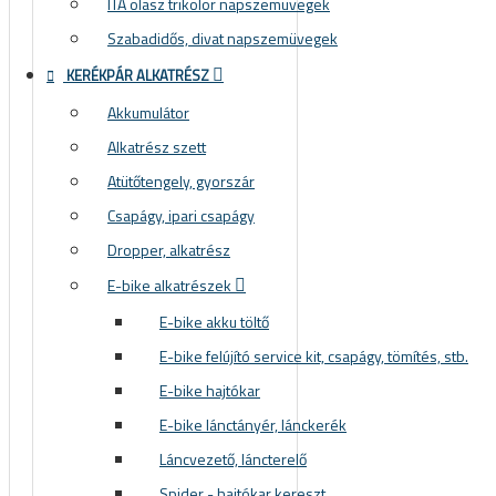
ITA olasz trikolor napszemüvegek
Szabadidős, divat napszemüvegek
KERÉKPÁR ALKATRÉSZ
Akkumulátor
Alkatrész szett
Atütőtengely, gyorszár
Csapágy, ipari csapágy
Dropper, alkatrész
E-bike alkatrészek
E-bike akku töltő
E-bike felújító service kit, csapágy, tömítés, stb.
E-bike hajtókar
E-bike lánctányér, lánckerék
Láncvezető, láncterelő
Spider - hajtókar kereszt