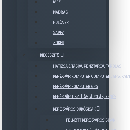
MEZ
NADRÁG
PULÓVER
SAPKA
ZOKNI
KIEGÉSZÍTŐ
HÁTIZSÁK, TÁSKA, PÉNZTÁRCA, TÁROLÁS
KERÉKPÁR KOMPUTER COMPUTER , GPS, KAM
KERÉKPÁR KOMPUTER GPS
KERÉKPÁR TISZTÍTÁS, ÁPOLÁS, KENÉS
KERÉKPÁROS BUKÓSISAK
FELNŐTT KERÉKPÁROS SISAK