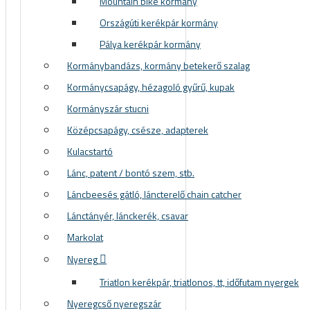
Mountain bike kormány
Országúti kerékpár kormány
Pálya kerékpár kormány
Kormánybandázs, kormány betekerő szalag
Kormánycsapágy, hézagoló gyűrű, kupak
Kormányszár stucni
Középcsapágy, csésze, adapterek
Kulacstartó
Lánc, patent / bontó szem, stb.
Láncbeesés gátló, láncterelő chain catcher
Lánctányér, lánckerék, csavar
Markolat
Nyereg
Triatlon kerékpár, triatlonos, tt, időfutam nyergek
Nyeregcső nyeregszár