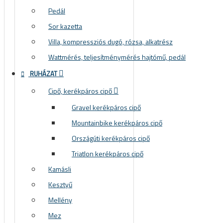
Pedál
Sor kazetta
Villa, kompressziós dugó, rózsa, alkatrész
Wattmérés, teljesítménymérés hajtómű, pedál
RUHÁZAT
Cipő, kerékpáros cipő
Gravel kerékpáros cipő
Mountainbike kerékpáros cipő
Országúti kerékpáros cipő
Triatlon kerékpáros cipő
Kamásli
Kesztyű
Mellény
Mez