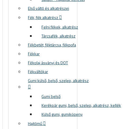
Első váltó és alkatrészei
Fék, fék alkatrész
Felni fékek, alkatrész
Tárcsafék, alkatrész
Fékbetét, féktárcsa, fékpofa
Fékkar
Fékolaj ásványi és DOT
Fékváltókar
Gumi külső, belső, szelep, alkatrész
Gumi belső
Kerékpár gumi, belső, szelep, alkatrész, kellék
Külső gumi, gumiköpeny
Hajtómű