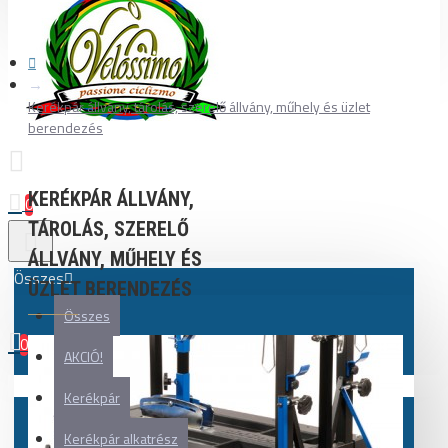
Kerékpár állvány, tárolás, szerelő állvány, műhely és üzlet
berendezés
KERÉKPÁR ÁLLVÁNY,
0
TÁROLÁS, SZERELŐ
ÁLLVÁNY, MŰHELY ÉS
Összes
ÜZLET BERENDEZÉS
Összes
0
AKCIÓ!
Az Ön kosara üres!
Kerékpár
Kerékpár alkatrész