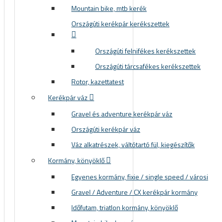
Mountain bike, mtb kerék
Országúti kerékpár kerékszettek
Országúti felnifékes kerékszettek
Országúti tárcsafékes kerékszettek
Rotor, kazettatest
Kerékpár váz
Gravel és adventure kerékpár váz
Országúti kerékpár váz
Váz alkatrészek, váltótartó fül, kiegészítők
Kormány, könyöklő
Egyenes kormány, fixie / single speed / városi
Gravel / Adventure / CX kerékpár kormány
Időfutam, triatlon kormány, könyöklő