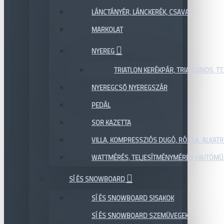
LÁNCTÁNYÉR, LÁNCKERÉK, CSAVAR
MARKOLAT
NYEREG
TRIATLON KERÉKPÁR, TRIATLONOS, TT
NYEREGCSŐ NYEREGSZÁR
PEDÁL
SOR KAZETTA
VILLA, KOMPRESSZIÓS DUGÓ, RÓZSA, ALKAT
WATTMÉRÉS, TELJESÍTMÉNYMÉRÉS HAJTÓMŰ,
SÍ ÉS SNOWBOARD
SÍ ÉS SNOWBOARD SISAKOK
SÍ ÉS SNOWBOARD SZEMÜVEGEK