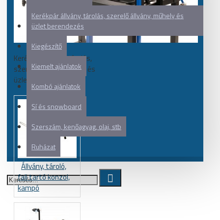
Kerékpár állvány, tárolás, szerelő állvány, műhely és
üzlet berendezés
Kiegészítő
Kerékpár állvány, tárolás,
Kiemelt ajánlatok
szerelő állvány, műhely és
üzlet berendezés
Kombó ajánlatok
Sí és snowboard
Szerszám, kenőagyag, olaj, stb
Ruházat
Állvány, tároló,
fali tartó konzol,
kampó