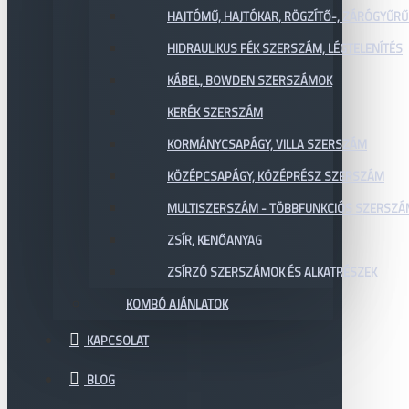
HAJTÓMŰ, HAJTÓKAR, RÖGZÍTŐ-, ZÁRÓGYŰR
HIDRAULIKUS FÉK SZERSZÁM, LÉGTELENÍTÉS
KÁBEL, BOWDEN SZERSZÁMOK
KERÉK SZERSZÁM
KORMÁNYCSAPÁGY, VILLA SZERSZÁM
KÖZÉPCSAPÁGY, KÖZÉPRÉSZ SZERSZÁM
MULTISZERSZÁM - TÖBBFUNKCIÓS SZERSZ
ZSÍR, KENŐANYAG
ZSÍRZÓ SZERSZÁMOK ÉS ALKATRÉSZEK
KOMBÓ AJÁNLATOK
KAPCSOLAT
BLOG