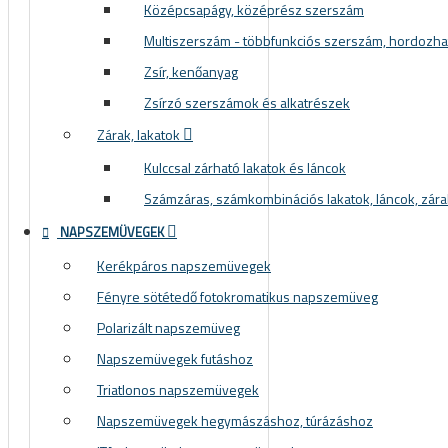
Középcsapágy, középrész szerszám
Multiszerszám - többfunkciós szerszám, hordozh
Zsír, kenőanyag
Zsírzó szerszámok és alkatrészek
Zárak, lakatok
Kulccsal zárható lakatok és láncok
Számzáras, számkombinációs lakatok, láncok, zára
NAPSZEMÜVEGEK
Kerékpáros napszemüvegek
Fényre sötétedő fotokromatikus napszemüveg
Polarizált napszemüveg
Napszemüvegek futáshoz
Triatlonos napszemüvegek
Napszemüvegek hegymászáshoz, túrázáshoz