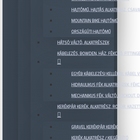
HAJTÓMŰ, HAJTÁS ALKATRÉSZ, CSAVAR
MOUNTAIN BIKE HAJTÓMŰ
ORSZÁGÚTI HAJTÓMŰ
HÁTSÓ VÁLTÓ, ALKATRÉSZEK
KÁBELEZÉS, BOWDEN, HÁZ, FÉKCSŐ, FITTING
EGYÉB KÁBELEZÉSI KELLÉKEK, KÁBEL
HIDRAULIKUS FÉK ALKATRÉSZEK, FÉKC
MECHANIKUS FÉK, VÁLTÓ, LOCKOUT,
KERÉKPÁR KERÉK, ALKATRÉSZ, ROTOR, KAZET
GRAVEL KERÉKPÁR KERÉK
KERÉK ALKATRÉSZ / KIEGÉSZÍTŐ