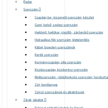
Radar
Szerszám
Csapágy be- kiszerelő szerszám, készlet
Gumi, belső, szelep szerszám
 KERÉKPÁROS CIPŐK
Hajtómű, hajtókar, rögzítő-, zárógyűrű szerszám
Hidraulikus fék szerszám, légtelenítés
Kábel, bowden szerszámok
Kerék szerszám
Kormánycsapágy, villa szerszám
Középcsapágy, középrész szerszám
Multiszerszám - többfunkciós szerszám, hordozh
Zsír, kenőanyag
Zsírzó szerszámok és alkatrészek
KERÉKPÁR ALKATRÉSZEK
Zárak, lakatok
Kulccsal zárható lakatok és láncok