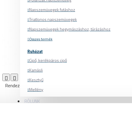
Napszemüvegek futáshoz
Triatlonos napszemüvegek
Napszemüvegek hegymászáshoz, túrázáshoz
Összes termék
Ruházat
Cipő, kerékpáros cipő
Kamásli
Termék összehasonlítás
0
Kesztyű
Rendezés:
Listázás:
Mellény
Mez
RÓLUNK
Nadrág
Pulóver
Sapka