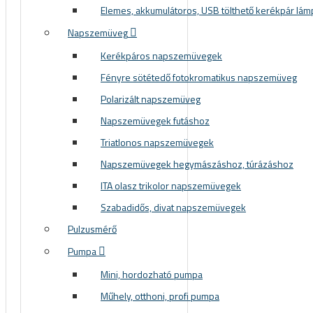
Elemes, akkumulátoros, USB tölthető kerékpár lám
Sí és snowboard sisakok
Napszemüveg
Sí és snowboard szemüvegek
Kerékpáros napszemüvegek
Fényre sötétedő fotokromatikus napszemüveg
Polarizált napszemüveg
Napszemüvegek futáshoz
Triatlonos napszemüvegek
Napszemüvegek hegymászáshoz, túrázáshoz
ITA olasz trikolor napszemüvegek
E SÖTÉTEDŐ NAPSZEMÜVEGEK
Szabadidős, divat napszemüvegek
Pulzusmérő
Pumpa
Mini, hordozható pumpa
Műhely, otthoni, profi pumpa