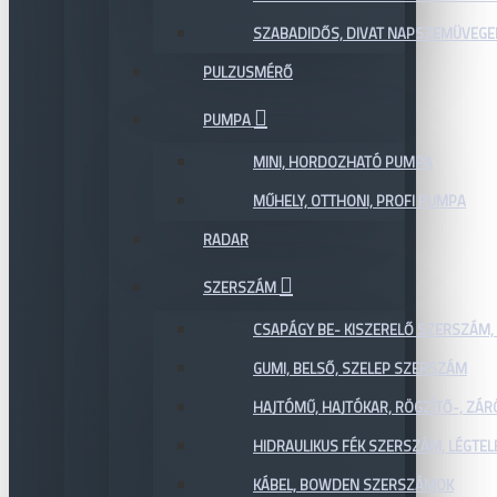
SZABADIDŐS, DIVAT NAPSZEMÜVEGE
PULZUSMÉRŐ
PUMPA
MINI, HORDOZHATÓ PUMPA
MŰHELY, OTTHONI, PROFI PUMPA
RADAR
SZERSZÁM
CSAPÁGY BE- KISZERELŐ SZERSZÁM,
GUMI, BELSŐ, SZELEP SZERSZÁM
HAJTÓMŰ, HAJTÓKAR, RÖGZÍTŐ-, ZÁ
HIDRAULIKUS FÉK SZERSZÁM, LÉGTEL
KÁBEL, BOWDEN SZERSZÁMOK