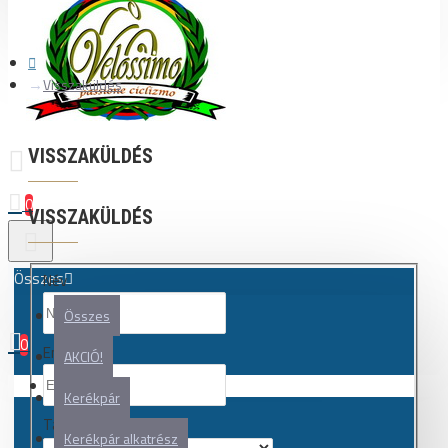
Visszaküldés
VISSZAKÜLDÉS
0
VISSZAKÜLDÉS
Összes
Név
Összes
0
Email cím
AKCIÓ!
Az Ön kosara üres!
Kerékpár
Tárgy
Kerékpár alkatrész