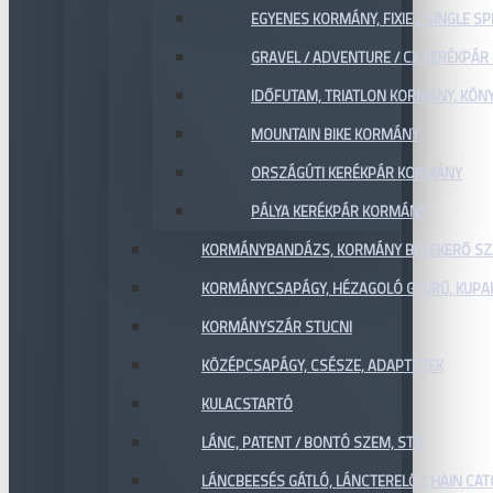
EGYENES KORMÁNY, FIXIE / SINGLE SP
GRAVEL / ADVENTURE / CX KERÉKPÁ
IDŐFUTAM, TRIATLON KORMÁNY, KÖN
MOUNTAIN BIKE KORMÁNY
ORSZÁGÚTI KERÉKPÁR KORMÁNY
PÁLYA KERÉKPÁR KORMÁNY
KORMÁNYBANDÁZS, KORMÁNY BETEKERŐ SZ
KORMÁNYCSAPÁGY, HÉZAGOLÓ GYŰRŰ, KUPA
KORMÁNYSZÁR STUCNI
KÖZÉPCSAPÁGY, CSÉSZE, ADAPTEREK
KULACSTARTÓ
LÁNC, PATENT / BONTÓ SZEM, STB.
LÁNCBEESÉS GÁTLÓ, LÁNCTERELŐ CHAIN CA