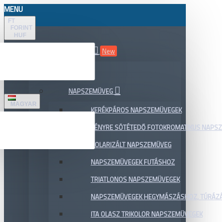
MENU
FT
FORINT
HUF
ÖSSZES TERMÉK
New
AKCIÓ
NAPSZEMÜVEG
MAGYAR
KERÉKPÁROS NAPSZEMÜVEGEK
FÉNYRE SÖTÉTEDŐ FOTOKROMATIKUS NAPS
POLARIZÁLT NAPSZEMÜVEG
NAPSZEMÜVEGEK FUTÁSHOZ
TRIATLONOS NAPSZEMÜVEGEK
NAPSZEMÜVEGEK HEGYMÁSZÁSHOZ, TÚRÁZ
ITA OLASZ TRIKOLOR NAPSZEMÜVEGEK