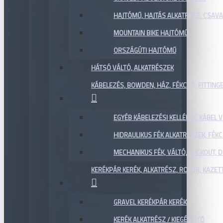
HAJTÓMŰ, HAJTÁS ALKATRÉSZ, CSAVAR
MOUNTAIN BIKE HAJTÓMŰ
ORSZÁGÚTI HAJTÓMŰ
HÁTSÓ VÁLTÓ, ALKATRÉSZEK
KÁBELEZÉS, BOWDEN, HÁZ, FÉKCSŐ, FITTING
EGYÉB KÁBELEZÉSI KELLÉKEK, KÁBEL
HIDRAULIKUS FÉK ALKATRÉSZEK, FÉKC
MECHANIKUS FÉK, VÁLTÓ, LOCKOUT,
KERÉKPÁR KERÉK, ALKATRÉSZ, ROTOR, KAZET
GRAVEL KERÉKPÁR KERÉK
KERÉK ALKATRÉSZ / KIEGÉSZÍTŐ