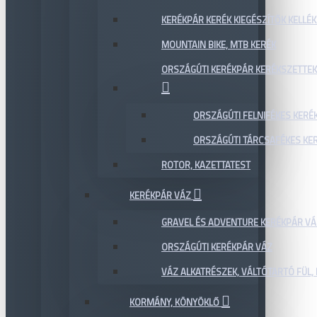
KERÉKPÁR KERÉK KIEGÉSZÍTŐK KELLÉK
MOUNTAIN BIKE, MTB KERÉK
ORSZÁGÚTI KERÉKPÁR KERÉKSZETTEK
ORSZÁGÚTI FELNIFÉKES KERÉ
ORSZÁGÚTI TÁRCSAFÉKES KE
ROTOR, KAZETTATEST
KERÉKPÁR VÁZ
GRAVEL ÉS ADVENTURE KERÉKPÁR VÁ
ORSZÁGÚTI KERÉKPÁR VÁZ
VÁZ ALKATRÉSZEK, VÁLTÓTARTÓ FÜL, 
KORMÁNY, KÖNYÖKLŐ