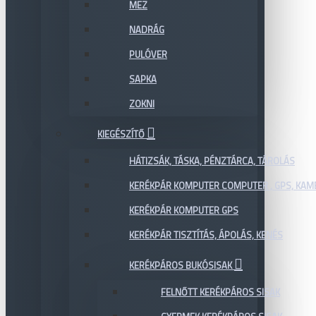
MEZ
NADRÁG
PULÓVER
SAPKA
ZOKNI
KIEGÉSZÍTŐ
HÁTIZSÁK, TÁSKA, PÉNZTÁRCA, TÁROLÁS
KERÉKPÁR KOMPUTER COMPUTER , GPS, KAM
KERÉKPÁR KOMPUTER GPS
KERÉKPÁR TISZTÍTÁS, ÁPOLÁS, KENÉS
KERÉKPÁROS BUKÓSISAK
FELNŐTT KERÉKPÁROS SISAK