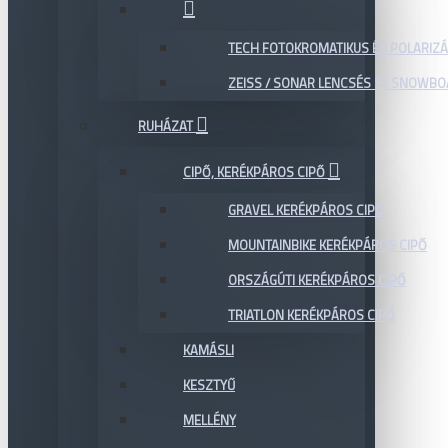
TECH FOTOKROMATIKUS ÉS POLARIZÁ
ZEISS / SONAR LENCSÉS SÍ, SNOWB
RUHÁZAT
CIPŐ, KERÉKPÁROS CIPŐ
GRAVEL KERÉKPÁROS CIPŐ
MOUNTAINBIKE KERÉKPÁROS CIPŐ
ORSZÁGÚTI KERÉKPÁROS CIPŐ
TRIATLON KERÉKPÁROS CIPŐ
KAMÁSLI
KESZTYŰ
MELLÉNY