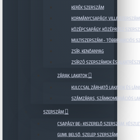
KERÉK SZERSZÁM
KORMÁNYCSAPÁGY, VILLA SZERSZÁM
KÖZÉPCSAPÁGY, KÖZÉPRÉSZ SZERS
MULTISZERSZÁM - TÖBBFUNKCIÓS 
ZSÍR, KENŐANYAG
ZSÍRZÓ SZERSZÁMOK ÉS ALKATRÉSZ
ZÁRAK, LAKATOK
KULCCSAL ZÁRHATÓ LAKATOK ÉS LÁN
SZÁMZÁRAS, SZÁMKOMBINÁCIÓS LAK
SZERSZÁM
CSAPÁGY BE- KISZERELŐ SZERSZÁM, KÉSZLE
GUMI, BELSŐ, SZELEP SZERSZÁM