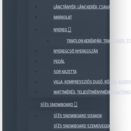
LÁNCTÁNYÉR, LÁNCKERÉK, CSAVAR
MARKOLAT
NYEREG
TRIATLON KERÉKPÁR, TRIATLONOS, TT
NYEREGCSŐ NYEREGSZÁR
PEDÁL
SOR KAZETTA
VILLA, KOMPRESSZIÓS DUGÓ, RÓZSA, ALKAT
WATTMÉRÉS, TELJESÍTMÉNYMÉRÉS HAJTÓMŰ,
SÍ ÉS SNOWBOARD
SÍ ÉS SNOWBOARD SISAKOK
SÍ ÉS SNOWBOARD SZEMÜVEGEK