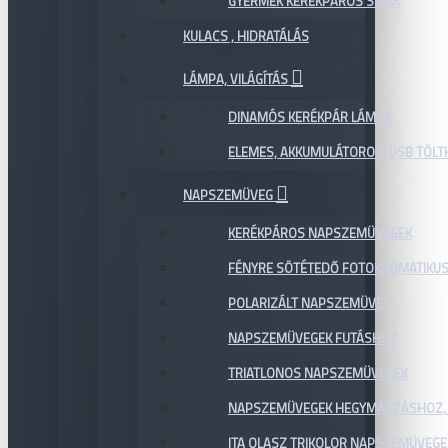
GYERMEK KERÉKPÁROS SISAK
KULACS , HIDRATÁLÁS
LÁMPA, VILÁGÍTÁS
DINAMÓS KERÉKPÁR LÁMPA
ELEMES, AKKUMULÁTOROS, USB TÖL
NAPSZEMÜVEG
KERÉKPÁROS NAPSZEMÜVEGEK
FÉNYRE SÖTÉTEDŐ FOTOKROMATIKU
POLARIZÁLT NAPSZEMÜVEG
NAPSZEMÜVEGEK FUTÁSHOZ
TRIATLONOS NAPSZEMÜVEGEK
NAPSZEMÜVEGEK HEGYMÁSZÁSHOZ,
ITA OLASZ TRIKOLOR NAPSZEMÜVEGE