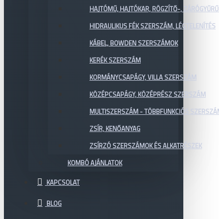
HAJTÓMŰ, HAJTÓKAR, RÖGZÍTŐ-, ZÁRÓGYŰR
HIDRAULIKUS FÉK SZERSZÁM, LÉGTELENÍTÉS
KÁBEL, BOWDEN SZERSZÁMOK
KERÉK SZERSZÁM
KORMÁNYCSAPÁGY, VILLA SZERSZÁM
KÖZÉPCSAPÁGY, KÖZÉPRÉSZ SZERSZÁM
MULTISZERSZÁM - TÖBBFUNKCIÓS SZERSZ
ZSÍR, KENŐANYAG
ZSÍRZÓ SZERSZÁMOK ÉS ALKATRÉSZEK
KOMBÓ AJÁNLATOK
KAPCSOLAT
BLOG