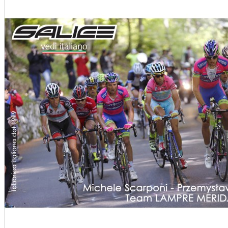
 KERÉKPÁROS CIPŐK
KERÉKPÁR ALKATRÉSZEK