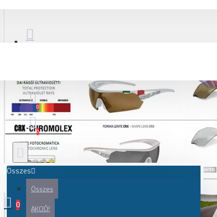
Kerékpár
Gravel és adventure kerékpár
Országúti kerékpár
Városi, city kerékpár
Kerékpár váz
Gravel és adventure kerékpár váz
Országúti kerékpár váz
0
Váz alkatrészek, váltótartó fül, kiegészítők
0
Kerékpár alkatrész
Akkumulátor
Összes
Alkatrész szett
Összes
Atütőtengely, gyorszár
0
Csapágy, ipari csapágy
AKCIÓ!