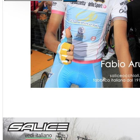
Kerékpár állvány, tárolás,
szerelő állvány, műhely és üzlet
berendezés
Állvány, tároló, fali tartó konzol, kampó
Szerelő állványok
Ruházat
Cipő, kerékpáros cipő
Kamásli
Kesztyű
Mellény
Összes termék
Kombó ajánlatok
Sí és snowboard