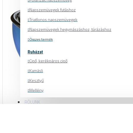
Napszemüvegek futáshoz
Triatlonos napszemüvegek
Napszemüvegek hegymászáshoz, túrázáshoz
Összes termék
Ruházat
Cipő, kerékpáros cipő
Kamásli
Kesztyű
Mellény
Mez
RÓLUNK
Nadrág
Pulóver
Sapka