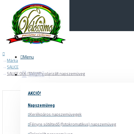
Menu
0
Your Cart
Menu
Márka
SALICE
SALICE 006 ITARWP polarizált napszemüveg
MENÜ
AKCIÓ!
Napszemüveg
Kerékpáros napszemüvegek
Fényre sötétedő (fotokromatikus) napszemüveg
Polarizált napszemüveg