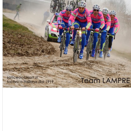
Sí és snowboard sisakok
Sí és snowboard szemüvegek
E SÖTÉTEDŐ NAPSZEMÜVEGEK