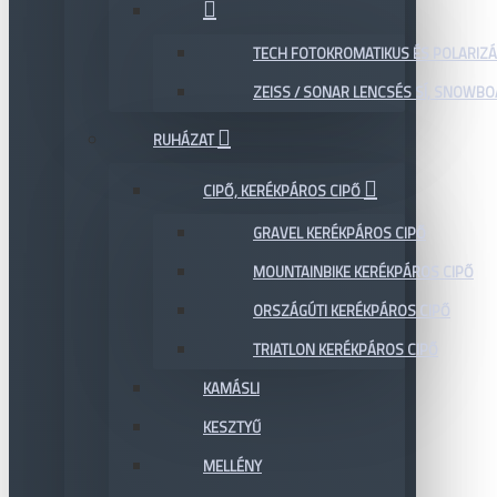
TECH FOTOKROMATIKUS ÉS POLARIZÁ
ZEISS / SONAR LENCSÉS SÍ, SNOWB
RUHÁZAT
CIPŐ, KERÉKPÁROS CIPŐ
GRAVEL KERÉKPÁROS CIPŐ
MOUNTAINBIKE KERÉKPÁROS CIPŐ
ORSZÁGÚTI KERÉKPÁROS CIPŐ
TRIATLON KERÉKPÁROS CIPŐ
KAMÁSLI
KESZTYŰ
MELLÉNY