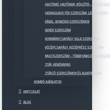
HAJTÓMŰ, HAJTÓKAR, RÖGZÍTŐ-, ZÁRÓGYŰR
HIDRAULIKUS FÉK SZERSZÁM, LÉGTELENÍTÉS
KÁBEL, BOWDEN SZERSZÁMOK
KERÉK SZERSZÁM
KORMÁNYCSAPÁGY, VILLA SZERSZÁM
KÖZÉPCSAPÁGY, KÖZÉPRÉSZ SZERSZÁM
MULTISZERSZÁM - TÖBBFUNKCIÓS SZERSZ
ZSÍR, KENŐANYAG
ZSÍRZÓ SZERSZÁMOK ÉS ALKATRÉSZEK
KOMBÓ AJÁNLATOK
KAPCSOLAT
BLOG