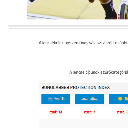
A lencsékről, napszemüveg választásról további 
A lencse típusok szűrőkategóriá