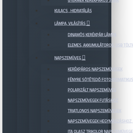
GYERMEK KERÉKPÁROS SISAK
KULACS , HIDRATÁLÁS
LÁMPA, VILÁGÍTÁS
DINAMÓS KERÉKPÁR LÁMPA
ELEMES, AKKUMULÁTOROS, USB TÖL
NAPSZEMÜVEG
KERÉKPÁROS NAPSZEMÜVEGEK
FÉNYRE SÖTÉTEDŐ FOTOKROMATIKU
POLARIZÁLT NAPSZEMÜVEG
NAPSZEMÜVEGEK FUTÁSHOZ
TRIATLONOS NAPSZEMÜVEGEK
NAPSZEMÜVEGEK HEGYMÁSZÁSHOZ,
ITA OLASZ TRIKOLOR NAPSZEMÜVEGE