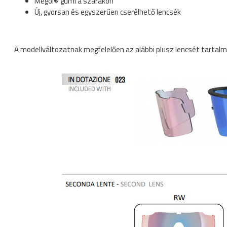
Megol® gumi a szárakon
Új, gyorsan és egyszerűen cserélhető lencsék
A modellváltozatnak megfelelően az alábbi plusz lencsét tartal