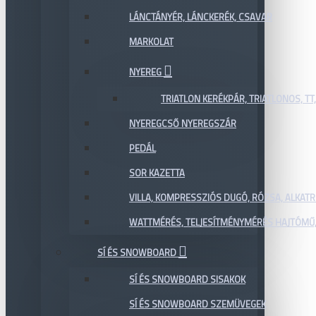
LÁNCTÁNYÉR, LÁNCKERÉK, CSAVAR
MARKOLAT
NYEREG
TRIATLON KERÉKPÁR, TRIATLONOS, TT
NYEREGCSŐ NYEREGSZÁR
PEDÁL
SOR KAZETTA
VILLA, KOMPRESSZIÓS DUGÓ, RÓZSA, ALKAT
WATTMÉRÉS, TELJESÍTMÉNYMÉRÉS HAJTÓMŰ,
SÍ ÉS SNOWBOARD
SÍ ÉS SNOWBOARD SISAKOK
SÍ ÉS SNOWBOARD SZEMÜVEGEK