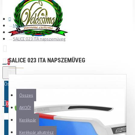
Márka
SALICE
SALICE 023 ITA napszemüveg
SALICE 023 ITA NAPSZEMÜVEG
0
Összes
Összes
0
AKCIÓ!
Az Ön kosara üres!
Kerékpár
Kerékpár alkatrész