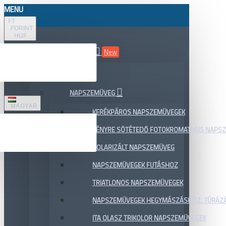
MENU
FT
FORINT
HUF
ÖSSZES TERMÉK
New
AKCIÓ
NAPSZEMÜVEG
MAGYAR
KERÉKPÁROS NAPSZEMÜVEGEK
FÉNYRE SÖTÉTEDŐ FOTOKROMATIKUS NAPS
POLARIZÁLT NAPSZEMÜVEG
NAPSZEMÜVEGEK FUTÁSHOZ
TRIATLONOS NAPSZEMÜVEGEK
NAPSZEMÜVEGEK HEGYMÁSZÁSHOZ, TÚRÁZ
ITA OLASZ TRIKOLOR NAPSZEMÜVEGEK