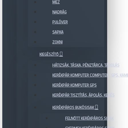
MEZ
NADRÁG
PULÓVER
SAPKA
ZOKNI
KIEGÉSZÍTŐ
HÁTIZSÁK, TÁSKA, PÉNZTÁRCA, TÁROLÁS
KERÉKPÁR KOMPUTER COMPUTER , GPS, KAM
KERÉKPÁR KOMPUTER GPS
KERÉKPÁR TISZTÍTÁS, ÁPOLÁS, KENÉS
KERÉKPÁROS BUKÓSISAK
FELNŐTT KERÉKPÁROS SISAK