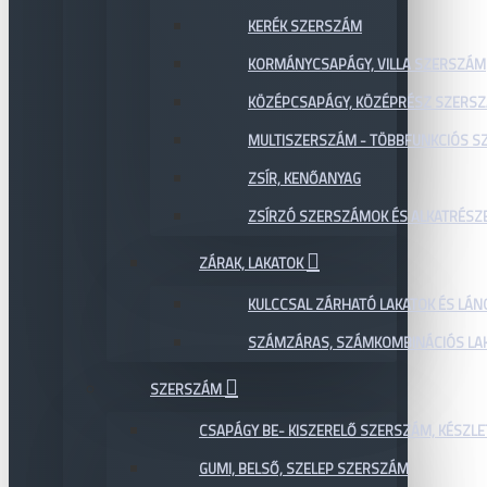
KERÉK SZERSZÁM
KORMÁNYCSAPÁGY, VILLA SZERSZÁM
KÖZÉPCSAPÁGY, KÖZÉPRÉSZ SZERS
MULTISZERSZÁM - TÖBBFUNKCIÓS 
ZSÍR, KENŐANYAG
ZSÍRZÓ SZERSZÁMOK ÉS ALKATRÉSZ
ZÁRAK, LAKATOK
KULCCSAL ZÁRHATÓ LAKATOK ÉS LÁN
SZÁMZÁRAS, SZÁMKOMBINÁCIÓS LAK
SZERSZÁM
CSAPÁGY BE- KISZERELŐ SZERSZÁM, KÉSZLE
GUMI, BELSŐ, SZELEP SZERSZÁM