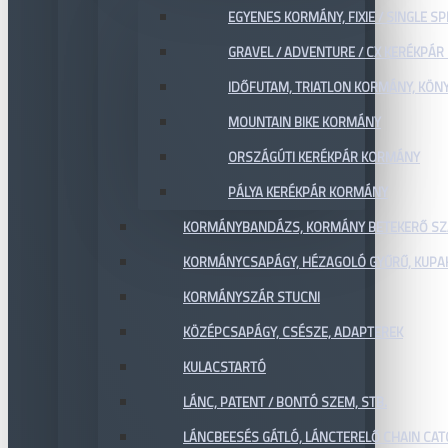
EGYENES KORMÁNY, FIXIE / SINGLE SP
GRAVEL / ADVENTURE / CX KERÉKPÁ
IDŐFUTAM, TRIATLON KORMÁNY, KÖN
MOUNTAIN BIKE KORMÁNY
ORSZÁGÚTI KERÉKPÁR KORMÁNY
PÁLYA KERÉKPÁR KORMÁNY
KORMÁNYBANDÁZS, KORMÁNY BETEKERŐ SZ
KORMÁNYCSAPÁGY, HÉZAGOLÓ GYŰRŰ, KUPA
KORMÁNYSZÁR STUCNI
KÖZÉPCSAPÁGY, CSÉSZE, ADAPTEREK
KULACSTARTÓ
LÁNC, PATENT / BONTÓ SZEM, STB.
LÁNCBEESÉS GÁTLÓ, LÁNCTERELŐ CHAIN CA