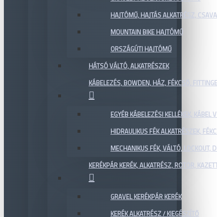
HAJTÓMŰ, HAJTÁS ALKATRÉSZ, CSAVAR
MOUNTAIN BIKE HAJTÓMŰ
ORSZÁGÚTI HAJTÓMŰ
HÁTSÓ VÁLTÓ, ALKATRÉSZEK
KÁBELEZÉS, BOWDEN, HÁZ, FÉKCSŐ, FITTING
EGYÉB KÁBELEZÉSI KELLÉKEK, KÁBEL
HIDRAULIKUS FÉK ALKATRÉSZEK, FÉKC
MECHANIKUS FÉK, VÁLTÓ, LOCKOUT,
KERÉKPÁR KERÉK, ALKATRÉSZ, ROTOR, KAZET
GRAVEL KERÉKPÁR KERÉK
KERÉK ALKATRÉSZ / KIEGÉSZÍTŐ