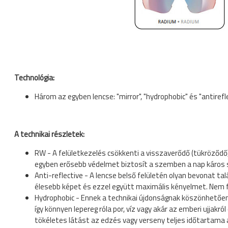
Technológia:
Három az egyben lencse: "mirror", "hydrophobic" és "antirefle
A technikai részletek:
RW - A felületkezelés csökkenti a visszaverődő (tükröződő)
egyben erősebb védelmet biztosít a szemben a nap káros
Anti-reflective - A lencse belső felületén olyan bevonat tal
élesebb képet és ezzel együtt maximális kényelmet. Nem fo
Hydrophobic - Ennek a technikai újdonságnak köszönhetően a
így könnyen lepereg róla por, víz vagy akár az emberi ujjakr
tökéletes látást az edzés vagy verseny teljes időtartama 