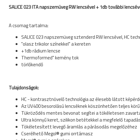
SALICE 023 ITA napszemüveg RW lencsével + 1db további lencsév
A csomag tartalma:
SALICE 023 napszemüveg sztenderd RW lencsével, HC techn
"olasz trikolor színekkel" a kereten
+1db rádium lencse
Thermoformed" kemény tok
törlőkendő
Tulajdonságok:
HC - kontrasztnövelő technológia az élesebb látott képér
Az UV400 besorolású lencséknek köszönhetően teljes körű
Tükröződés mentes bevonat segítei a tökéletesen zavart
Ultra könnyű keret, szilikon betétekkel a megfelelő tapad
Tökéletesített levegő áramlás a párásodás megelőzéhez
Cserélhető Megol® gumi orrtámasz