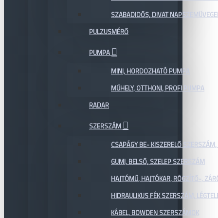
SZABADIDŐS, DIVAT NAPSZEMÜVEGE
PULZUSMÉRŐ
PUMPA
MINI, HORDOZHATÓ PUMPA
MŰHELY, OTTHONI, PROFI PUMPA
RADAR
SZERSZÁM
CSAPÁGY BE- KISZERELŐ SZERSZÁM,
GUMI, BELSŐ, SZELEP SZERSZÁM
HAJTÓMŰ, HAJTÓKAR, RÖGZÍTŐ-, ZÁ
HIDRAULIKUS FÉK SZERSZÁM, LÉGTEL
KÁBEL, BOWDEN SZERSZÁMOK