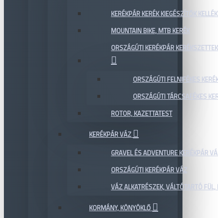
KERÉKPÁR KERÉK KIEGÉSZÍTŐK KELLÉK
MOUNTAIN BIKE, MTB KERÉK
ORSZÁGÚTI KERÉKPÁR KERÉKSZETTEK
ORSZÁGÚTI FELNIFÉKES KERÉ
ORSZÁGÚTI TÁRCSAFÉKES KE
ROTOR, KAZETTATEST
KERÉKPÁR VÁZ
GRAVEL ÉS ADVENTURE KERÉKPÁR VÁ
ORSZÁGÚTI KERÉKPÁR VÁZ
VÁZ ALKATRÉSZEK, VÁLTÓTARTÓ FÜL, 
KORMÁNY, KÖNYÖKLŐ