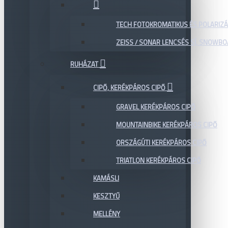
TECH FOTOKROMATIKUS ÉS POLARIZÁ
ZEISS / SONAR LENCSÉS SÍ, SNOWB
RUHÁZAT
CIPŐ, KERÉKPÁROS CIPŐ
GRAVEL KERÉKPÁROS CIPŐ
MOUNTAINBIKE KERÉKPÁROS CIPŐ
ORSZÁGÚTI KERÉKPÁROS CIPŐ
TRIATLON KERÉKPÁROS CIPŐ
KAMÁSLI
KESZTYŰ
MELLÉNY