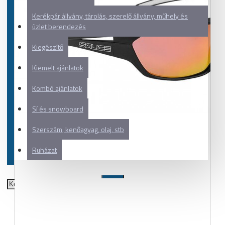
Kerékpár állvány, tárolás, szerelő állvány, műhely és
üzlet berendezés
Kiegészítő
Kiemelt ajánlatok
Kombó ajánlatok
Sí és snowboard
Szerszám, kenőagyag, olaj, stb
Ruházat