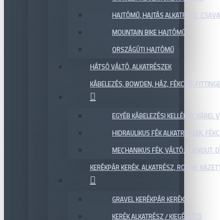
HAJTÓMŰ, HAJTÁS ALKATRÉSZ, CSAVAR
MOUNTAIN BIKE HAJTÓMŰ
ORSZÁGÚTI HAJTÓMŰ
HÁTSÓ VÁLTÓ, ALKATRÉSZEK
KÁBELEZÉS, BOWDEN, HÁZ, FÉKCSŐ, FITTING
EGYÉB KÁBELEZÉSI KELLÉKEK, KÁBEL
HIDRAULIKUS FÉK ALKATRÉSZEK, FÉKC
MECHANIKUS FÉK, VÁLTÓ, LOCKOUT,
KERÉKPÁR KERÉK, ALKATRÉSZ, ROTOR, KAZET
GRAVEL KERÉKPÁR KERÉK
KERÉK ALKATRÉSZ / KIEGÉSZÍTŐ