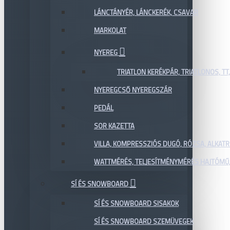
LÁNCTÁNYÉR, LÁNCKERÉK, CSAVAR
MARKOLAT
NYEREG
TRIATLON KERÉKPÁR, TRIATLONOS, TT
NYEREGCSŐ NYEREGSZÁR
PEDÁL
SOR KAZETTA
VILLA, KOMPRESSZIÓS DUGÓ, RÓZSA, ALKAT
WATTMÉRÉS, TELJESÍTMÉNYMÉRÉS HAJTÓMŰ,
SÍ ÉS SNOWBOARD
SÍ ÉS SNOWBOARD SISAKOK
SÍ ÉS SNOWBOARD SZEMÜVEGEK