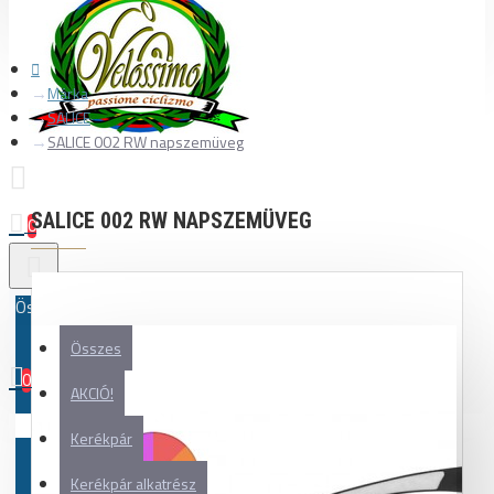
Márka
SALICE
SALICE 002 RW napszemüveg
SALICE 002 RW NAPSZEMÜVEG
0
Összes
Összes
0
AKCIÓ!
Az Ön kosara üres!
Kerékpár
Kerékpár alkatrész