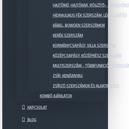
HAJTÓMŰ, HAJTÓKAR, RÖGZÍTŐ-, ZÁRÓGYŰR
HIDRAULIKUS FÉK SZERSZÁM, LÉGTELENÍTÉS
KÁBEL, BOWDEN SZERSZÁMOK
KERÉK SZERSZÁM
KORMÁNYCSAPÁGY, VILLA SZERSZÁM
KÖZÉPCSAPÁGY, KÖZÉPRÉSZ SZERSZÁM
MULTISZERSZÁM - TÖBBFUNKCIÓS SZERSZ
ZSÍR, KENŐANYAG
ZSÍRZÓ SZERSZÁMOK ÉS ALKATRÉSZEK
KOMBÓ AJÁNLATOK
KAPCSOLAT
BLOG