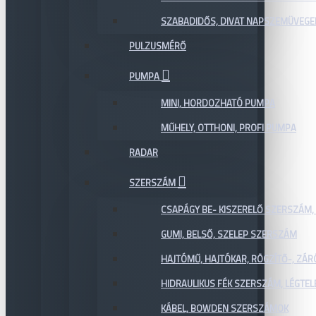
SZABADIDŐS, DIVAT NAPSZEMÜVEGE
PULZUSMÉRŐ
PUMPA
MINI, HORDOZHATÓ PUMPA
MŰHELY, OTTHONI, PROFI PUMPA
RADAR
SZERSZÁM
CSAPÁGY BE- KISZERELŐ SZERSZÁM,
GUMI, BELSŐ, SZELEP SZERSZÁM
HAJTÓMŰ, HAJTÓKAR, RÖGZÍTŐ-, ZÁ
HIDRAULIKUS FÉK SZERSZÁM, LÉGTEL
KÁBEL, BOWDEN SZERSZÁMOK