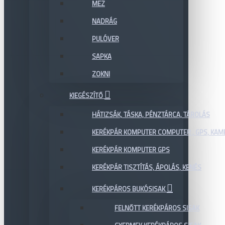
MEZ
NADRÁG
PULÓVER
SAPKA
ZOKNI
KIEGÉSZÍTŐ
HÁTIZSÁK, TÁSKA, PÉNZTÁRCA, TÁROLÁS
KERÉKPÁR KOMPUTER COMPUTER , GPS, KAM
KERÉKPÁR KOMPUTER GPS
KERÉKPÁR TISZTÍTÁS, ÁPOLÁS, KENÉS
KERÉKPÁROS BUKÓSISAK
FELNŐTT KERÉKPÁROS SISAK