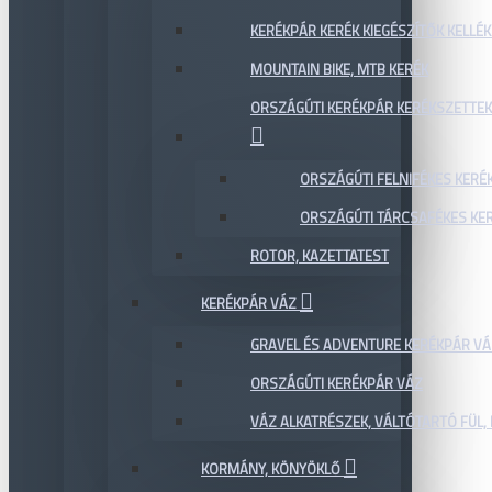
KERÉKPÁR KERÉK KIEGÉSZÍTŐK KELLÉK
MOUNTAIN BIKE, MTB KERÉK
ORSZÁGÚTI KERÉKPÁR KERÉKSZETTEK
ORSZÁGÚTI FELNIFÉKES KERÉ
ORSZÁGÚTI TÁRCSAFÉKES KE
ROTOR, KAZETTATEST
KERÉKPÁR VÁZ
GRAVEL ÉS ADVENTURE KERÉKPÁR VÁ
ORSZÁGÚTI KERÉKPÁR VÁZ
VÁZ ALKATRÉSZEK, VÁLTÓTARTÓ FÜL, 
KORMÁNY, KÖNYÖKLŐ