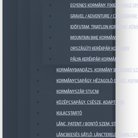
EGYENES KORMÁNY, FIXIE / SINGLE SP
GRAVEL / ADVENTURE / CX KERÉKPÁ
IDŐFUTAM, TRIATLON KORMÁNY, KÖN
MOUNTAIN BIKE KORMÁNY
ORSZÁGÚTI KERÉKPÁR KORMÁNY
PÁLYA KERÉKPÁR KORMÁNY
KORMÁNYBANDÁZS, KORMÁNY BETEKERŐ SZ
KORMÁNYCSAPÁGY, HÉZAGOLÓ GYŰRŰ, KUPA
KORMÁNYSZÁR STUCNI
KÖZÉPCSAPÁGY, CSÉSZE, ADAPTEREK
KULACSTARTÓ
LÁNC, PATENT / BONTÓ SZEM, STB.
LÁNCBEESÉS GÁTLÓ, LÁNCTERELŐ CHAIN CA