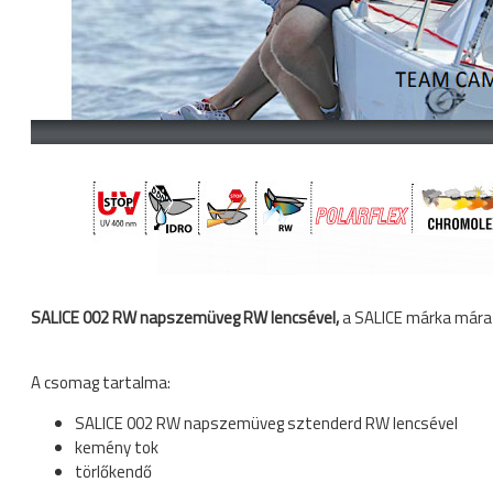
SALICE 002 RW napszemüveg RW lencsével,
a SALICE márka mára
A csomag tartalma:
SALICE 002 RW napszemüveg sztenderd RW lencsével
kemény tok
törlőkendő