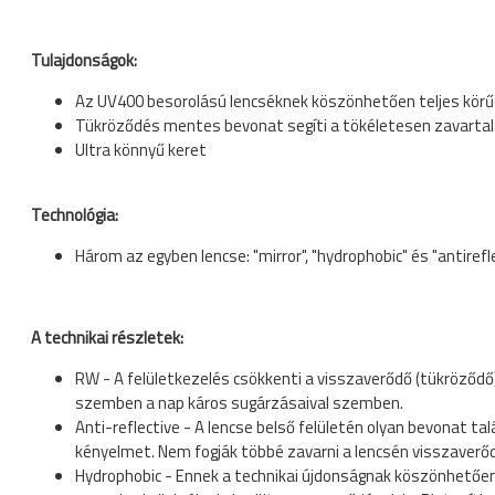
Tulajdonságok:
Az UV400 besorolású lencséknek köszönhetően teljes körű
Tükröződés mentes bevonat segíti a tökéletesen zavarta
Ultra könnyű keret
Technológia:
Három az egyben lencse: "mirror", "hydrophobic" és "antirefle
A technikai részletek:
RW - A felületkezelés csökkenti a visszaverődő (tükröződő
szemben a nap káros sugárzásaival szemben.
Anti-reflective - A lencse belső felületén olyan bevonat ta
kényelmet. Nem fogják többé zavarni a lencsén visszaverődő
Hydrophobic - Ennek a technikai újdonságnak köszönhetően a 