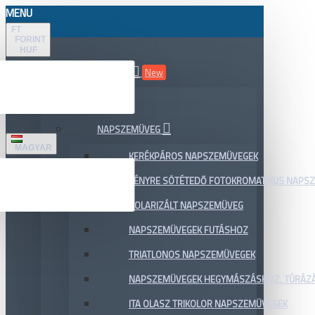
MENU
FT
FORINT
HUF
ÖSSZES TERMÉK
New
AKCIÓ
NAPSZEMÜVEG
MAGYAR
KERÉKPÁROS NAPSZEMÜVEGEK
FÉNYRE SÖTÉTEDŐ FOTOKROMATIKUS NAPS
POLARIZÁLT NAPSZEMÜVEG
NAPSZEMÜVEGEK FUTÁSHOZ
TRIATLONOS NAPSZEMÜVEGEK
NAPSZEMÜVEGEK HEGYMÁSZÁSHOZ, TÚRÁZ
ITA OLASZ TRIKOLOR NAPSZEMÜVEGEK