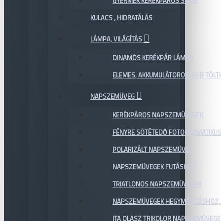
GYERMEK KERÉKPÁROS SISAK
KULACS , HIDRATÁLÁS
LÁMPA, VILÁGÍTÁS
DINAMÓS KERÉKPÁR LÁMPA
ELEMES, AKKUMULÁTOROS, USB TÖL
NAPSZEMÜVEG
KERÉKPÁROS NAPSZEMÜVEGEK
FÉNYRE SÖTÉTEDŐ FOTOKROMATIKU
POLARIZÁLT NAPSZEMÜVEG
NAPSZEMÜVEGEK FUTÁSHOZ
TRIATLONOS NAPSZEMÜVEGEK
NAPSZEMÜVEGEK HEGYMÁSZÁSHOZ,
ITA OLASZ TRIKOLOR NAPSZEMÜVEGE