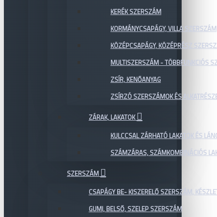
KERÉK SZERSZÁM
KORMÁNYCSAPÁGY, VILLA SZERSZÁM
KÖZÉPCSAPÁGY, KÖZÉPRÉSZ SZERS
MULTISZERSZÁM - TÖBBFUNKCIÓS 
ZSÍR, KENŐANYAG
ZSÍRZÓ SZERSZÁMOK ÉS ALKATRÉSZ
ZÁRAK, LAKATOK
KULCCSAL ZÁRHATÓ LAKATOK ÉS LÁN
SZÁMZÁRAS, SZÁMKOMBINÁCIÓS LAK
SZERSZÁM
CSAPÁGY BE- KISZERELŐ SZERSZÁM, KÉSZLE
GUMI, BELSŐ, SZELEP SZERSZÁM