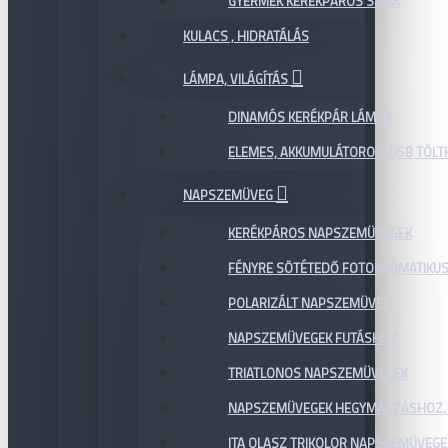
GYERMEK KERÉKPÁROS SISAK
KULACS , HIDRATÁLÁS
LÁMPA, VILÁGÍTÁS
DINAMÓS KERÉKPÁR LÁMPA
ELEMES, AKKUMULÁTOROS, USB TÖL
NAPSZEMÜVEG
KERÉKPÁROS NAPSZEMÜVEGEK
FÉNYRE SÖTÉTEDŐ FOTOKROMATIKU
POLARIZÁLT NAPSZEMÜVEG
NAPSZEMÜVEGEK FUTÁSHOZ
TRIATLONOS NAPSZEMÜVEGEK
NAPSZEMÜVEGEK HEGYMÁSZÁSHOZ,
ITA OLASZ TRIKOLOR NAPSZEMÜVEGE