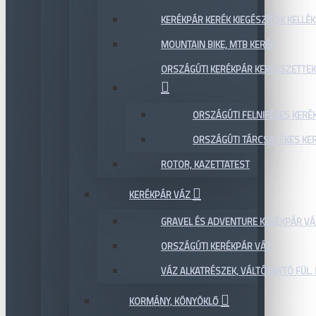
KERÉKPÁR KERÉK KIEGÉSZÍTŐK KELLÉK
MOUNTAIN BIKE, MTB KERÉK
ORSZÁGÚTI KERÉKPÁR KERÉKSZETTEK
ORSZÁGÚTI FELNIFÉKES KERÉ
ORSZÁGÚTI TÁRCSAFÉKES KE
ROTOR, KAZETTATEST
KERÉKPÁR VÁZ
GRAVEL ÉS ADVENTURE KERÉKPÁR VÁ
ORSZÁGÚTI KERÉKPÁR VÁZ
VÁZ ALKATRÉSZEK, VÁLTÓTARTÓ FÜL, 
KORMÁNY, KÖNYÖKLŐ