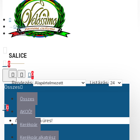
Gyártó
SALICE
SALICE
0
0
Rendezés:
Listázás:
Összes
Összes
0
AKCIÓ!
Az Ön kosara üres!
Kerékpár
Kerékpár alkatrész