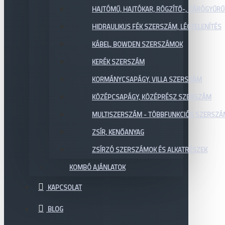
HAJTÓMŰ, HAJTÓKAR, RÖGZÍTŐ-, ZÁRÓGYŰR
HIDRAULIKUS FÉK SZERSZÁM, LÉGTELENÍTÉS
KÁBEL, BOWDEN SZERSZÁMOK
KERÉK SZERSZÁM
KORMÁNYCSAPÁGY, VILLA SZERSZÁM
KÖZÉPCSAPÁGY, KÖZÉPRÉSZ SZERSZÁM
MULTISZERSZÁM - TÖBBFUNKCIÓS SZERSZ
ZSÍR, KENŐANYAG
ZSÍRZÓ SZERSZÁMOK ÉS ALKATRÉSZEK
KOMBÓ AJÁNLATOK
KAPCSOLAT
BLOG