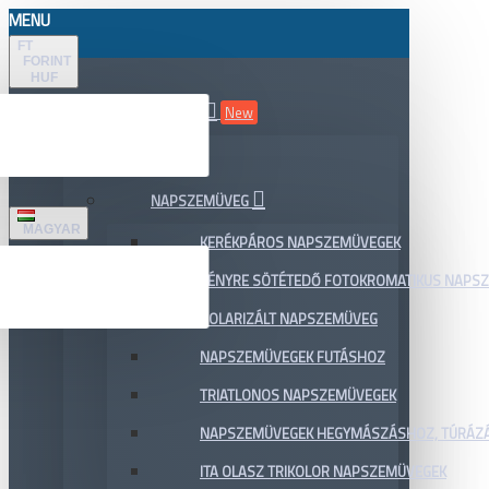
MENU
FT
FORINT
HUF
ÖSSZES TERMÉK
New
AKCIÓ
NAPSZEMÜVEG
MAGYAR
KERÉKPÁROS NAPSZEMÜVEGEK
FÉNYRE SÖTÉTEDŐ FOTOKROMATIKUS NAPS
POLARIZÁLT NAPSZEMÜVEG
NAPSZEMÜVEGEK FUTÁSHOZ
TRIATLONOS NAPSZEMÜVEGEK
NAPSZEMÜVEGEK HEGYMÁSZÁSHOZ, TÚRÁZ
ITA OLASZ TRIKOLOR NAPSZEMÜVEGEK