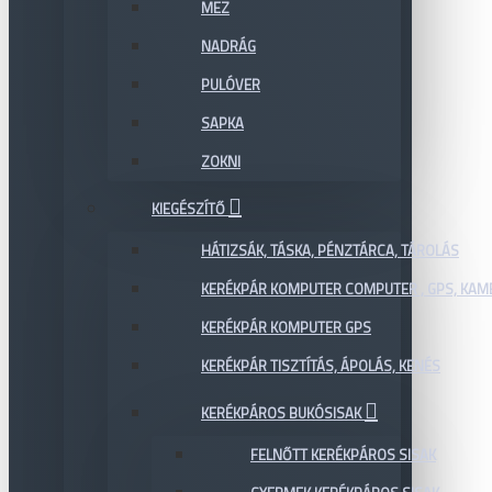
MEZ
NADRÁG
PULÓVER
SAPKA
ZOKNI
KIEGÉSZÍTŐ
HÁTIZSÁK, TÁSKA, PÉNZTÁRCA, TÁROLÁS
KERÉKPÁR KOMPUTER COMPUTER , GPS, KAM
KERÉKPÁR KOMPUTER GPS
KERÉKPÁR TISZTÍTÁS, ÁPOLÁS, KENÉS
KERÉKPÁROS BUKÓSISAK
FELNŐTT KERÉKPÁROS SISAK