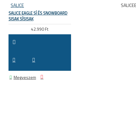
SALICE
SALICE
SALICE EAGLE SÍ ÉS SNOWBOARD
SISAK SÍSISAK
42.990 Ft
Megveszem