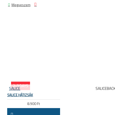
Megveszem
2-3 DAYS
SALICE
SALICEBAC
SALICE HÁTIZSÁK
8.900 Ft