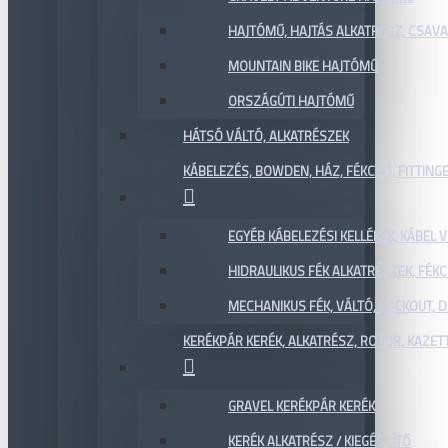
HAJTÓMŰ, HAJTÁS ALKATRÉSZ, CSAVAR
MOUNTAIN BIKE HAJTÓMŰ
ORSZÁGÚTI HAJTÓMŰ
HÁTSÓ VÁLTÓ, ALKATRÉSZEK
KÁBELEZÉS, BOWDEN, HÁZ, FÉKCSŐ, FITTING
EGYÉB KÁBELEZÉSI KELLÉKEK, KÁBEL
HIDRAULIKUS FÉK ALKATRÉSZEK, FÉKC
MECHANIKUS FÉK, VÁLTÓ, LOCKOUT,
KERÉKPÁR KERÉK, ALKATRÉSZ, ROTOR, KAZET
GRAVEL KERÉKPÁR KERÉK
KERÉK ALKATRÉSZ / KIEGÉSZÍTŐ