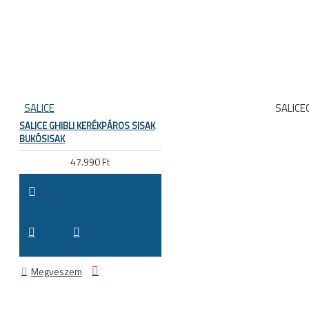
SALICE
SALICEG
SALICE GHIBLI KERÉKPÁROS SISAK
BUKÓSISAK
47.990 Ft
Megveszem