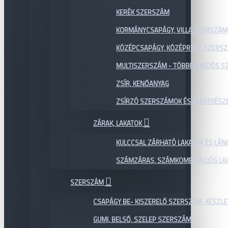
KERÉK SZERSZÁM
KORMÁNYCSAPÁGY, VILLA SZERSZÁM
KÖZÉPCSAPÁGY, KÖZÉPRÉSZ SZERS
MULTISZERSZÁM - TÖBBFUNKCIÓS 
ZSÍR, KENŐANYAG
ZSÍRZÓ SZERSZÁMOK ÉS ALKATRÉSZ
ZÁRAK, LAKATOK
KULCCSAL ZÁRHATÓ LAKATOK ÉS LÁN
SZÁMZÁRAS, SZÁMKOMBINÁCIÓS LAK
SZERSZÁM
CSAPÁGY BE- KISZERELŐ SZERSZÁM, KÉSZLE
GUMI, BELSŐ, SZELEP SZERSZÁM