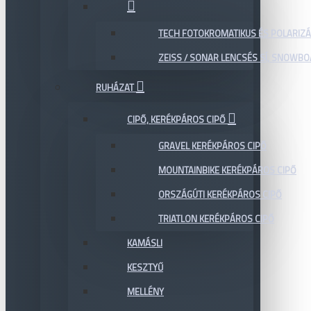
TECH FOTOKROMATIKUS ÉS POLARIZÁ
ZEISS / SONAR LENCSÉS SÍ, SNOWB
RUHÁZAT
CIPŐ, KERÉKPÁROS CIPŐ
GRAVEL KERÉKPÁROS CIPŐ
MOUNTAINBIKE KERÉKPÁROS CIPŐ
ORSZÁGÚTI KERÉKPÁROS CIPŐ
TRIATLON KERÉKPÁROS CIPŐ
KAMÁSLI
KESZTYŰ
MELLÉNY