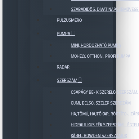
SZABADIDŐS, DIVAT NAPSZEMÜVEGE
PULZUSMÉRŐ
PUMPA
MINI, HORDOZHATÓ PUMPA
MŰHELY, OTTHONI, PROFI PUMPA
RADAR
SZERSZÁM
CSAPÁGY BE- KISZERELŐ SZERSZÁM,
GUMI, BELSŐ, SZELEP SZERSZÁM
HAJTÓMŰ, HAJTÓKAR, RÖGZÍTŐ-, ZÁ
HIDRAULIKUS FÉK SZERSZÁM, LÉGTEL
KÁBEL, BOWDEN SZERSZÁMOK