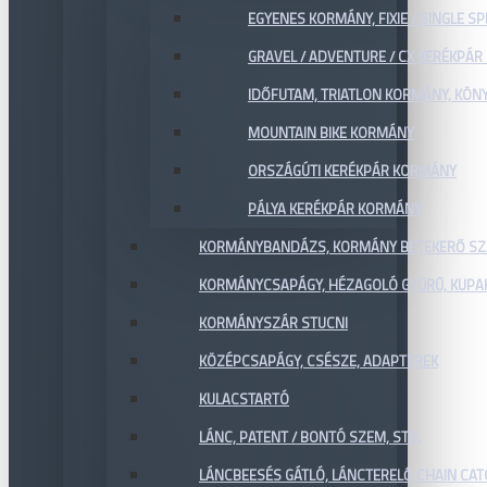
EGYENES KORMÁNY, FIXIE / SINGLE SP
GRAVEL / ADVENTURE / CX KERÉKPÁ
IDŐFUTAM, TRIATLON KORMÁNY, KÖN
MOUNTAIN BIKE KORMÁNY
ORSZÁGÚTI KERÉKPÁR KORMÁNY
PÁLYA KERÉKPÁR KORMÁNY
KORMÁNYBANDÁZS, KORMÁNY BETEKERŐ SZ
KORMÁNYCSAPÁGY, HÉZAGOLÓ GYŰRŰ, KUPA
KORMÁNYSZÁR STUCNI
KÖZÉPCSAPÁGY, CSÉSZE, ADAPTEREK
KULACSTARTÓ
LÁNC, PATENT / BONTÓ SZEM, STB.
LÁNCBEESÉS GÁTLÓ, LÁNCTERELŐ CHAIN CA