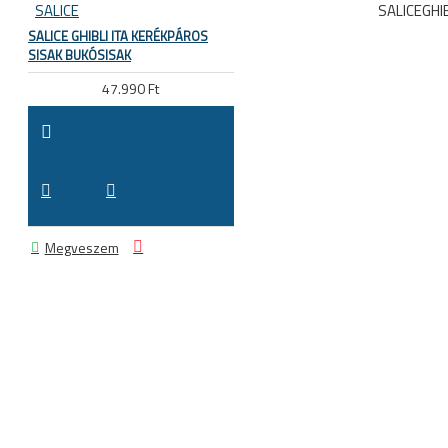
SALICE
SALICEGHIB
SALICE GHIBLI ITA KERÉKPÁROS
SISAK BUKÓSISAK
47.990 Ft
Megveszem