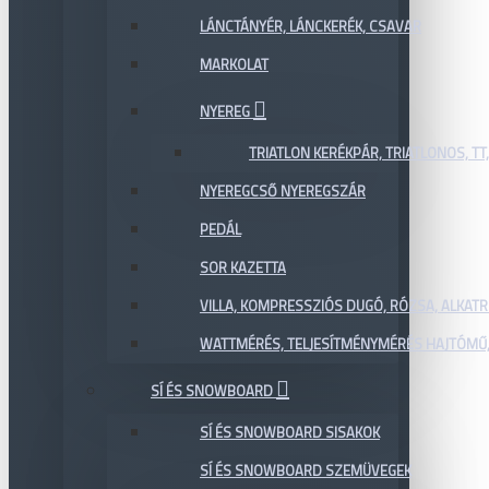
LÁNCTÁNYÉR, LÁNCKERÉK, CSAVAR
MARKOLAT
NYEREG
TRIATLON KERÉKPÁR, TRIATLONOS, TT
NYEREGCSŐ NYEREGSZÁR
PEDÁL
SOR KAZETTA
VILLA, KOMPRESSZIÓS DUGÓ, RÓZSA, ALKAT
WATTMÉRÉS, TELJESÍTMÉNYMÉRÉS HAJTÓMŰ,
SÍ ÉS SNOWBOARD
SÍ ÉS SNOWBOARD SISAKOK
SÍ ÉS SNOWBOARD SZEMÜVEGEK