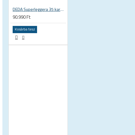
DEDA Superleggera 35 karbon országúti kormány
90.990 Ft
Kosárba tesz
 KERÉKPÁROS CIPŐK
KERÉKPÁR ALKATRÉSZEK