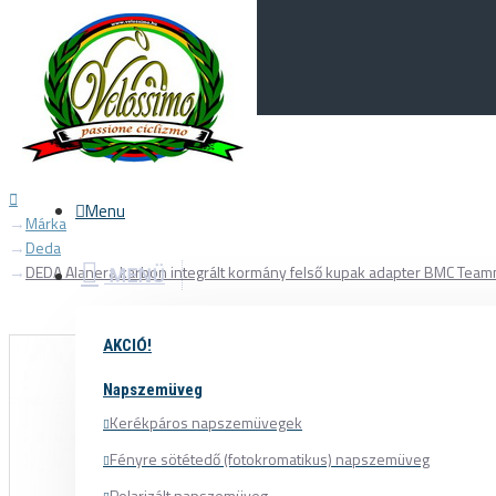
Menu
0
Your Cart
Menu
Márka
Deda
DEDA Alanera karbon integrált kormány felső kupak adapter BMC Te
MENÜ
AKCIÓ!
Napszemüveg
Kerékpáros napszemüvegek
Fényre sötétedő (fotokromatikus) napszemüveg
Polarizált napszemüveg