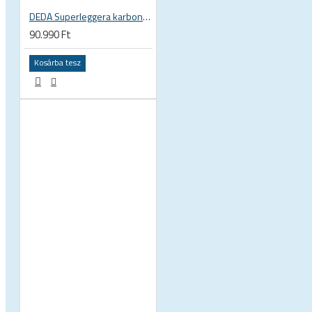
Sí és snowboard sisakok
DEDA Superleggera karbon országúti kormány
90.990 Ft
Sí és snowboard szemüvegek
Kosárba tesz
E SÖTÉTEDŐ NAPSZEMÜVEGEK