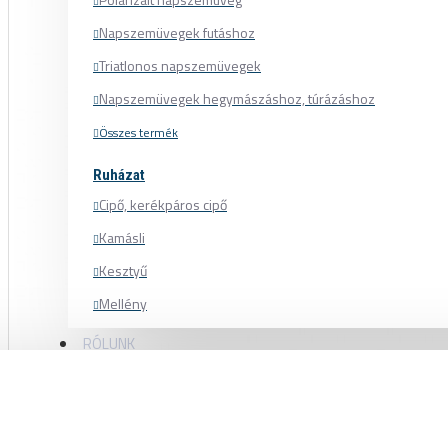
Napszemüvegek futáshoz
Triatlonos napszemüvegek
Napszemüvegek hegymászáshoz, túrázáshoz
Összes termék
Ruházat
Cipő, kerékpáros cipő
Kamásli
Kesztyű
Mellény
Mez
RÓLUNK
Nadrág
Pulóver
DEDA ALANERA KARBON INTEGRÁLT K
Sapka