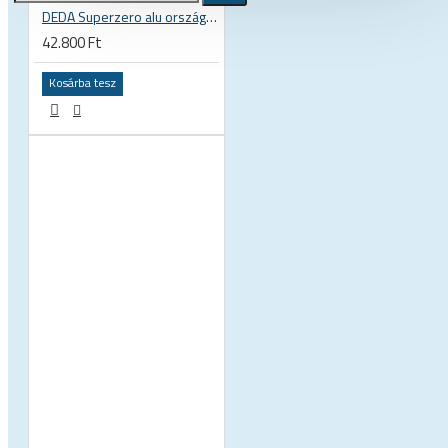
DEDA Superzero alu országúti kerékpár kompakt hajlítású kormány
42.800 Ft
Kerékpár állvány, tárolás,
szerelő állvány, műhely és üzlet
Kosárba tesz
berendezés
Állvány, tároló, fali tartó konzol, kampó
Szerelő állványok
Ruházat
Cipő, kerékpáros cipő
Kamásli
Kesztyű
Mellény
Összes termék
Kombó ajánlatok
Sí és snowboard