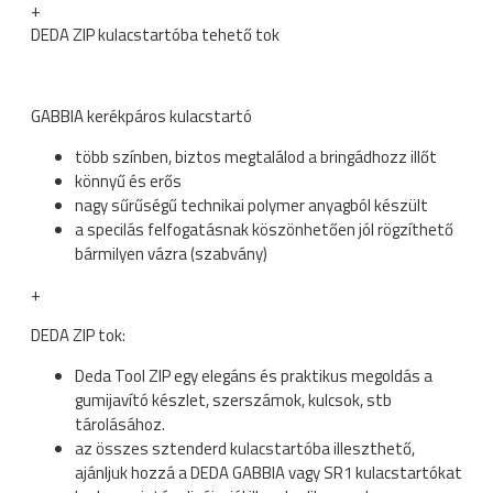
+
DEDA ZIP kulacstartóba tehető tok
GABBIA kerékpáros kulacstartó
több színben, biztos megtalálod a bringádhozz illőt
könnyű és erős
nagy sűrűségű technikai polymer anyagból készült
a specilás felfogatásnak köszönhetően jól rögzíthető
bármilyen vázra (szabvány)
+
DEDA ZIP tok:
Deda Tool ZIP egy elegáns és praktikus megoldás a
gumijavító készlet, szerszámok, kulcsok, stb
tárolásához.
az összes sztenderd kulacstartóba illeszthető,
ajánljuk hozzá a DEDA GABBIA vagy SR1 kulacstartókat