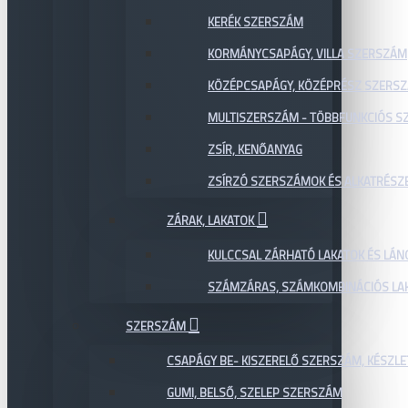
KERÉK SZERSZÁM
KORMÁNYCSAPÁGY, VILLA SZERSZÁM
KÖZÉPCSAPÁGY, KÖZÉPRÉSZ SZERS
MULTISZERSZÁM - TÖBBFUNKCIÓS 
ZSÍR, KENŐANYAG
ZSÍRZÓ SZERSZÁMOK ÉS ALKATRÉSZ
ZÁRAK, LAKATOK
KULCCSAL ZÁRHATÓ LAKATOK ÉS LÁN
SZÁMZÁRAS, SZÁMKOMBINÁCIÓS LAK
SZERSZÁM
CSAPÁGY BE- KISZERELŐ SZERSZÁM, KÉSZLE
GUMI, BELSŐ, SZELEP SZERSZÁM