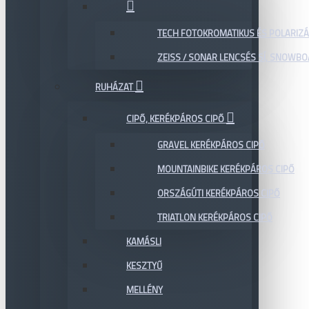
TECH FOTOKROMATIKUS ÉS POLARIZÁ
ZEISS / SONAR LENCSÉS SÍ, SNOWB
RUHÁZAT
CIPŐ, KERÉKPÁROS CIPŐ
GRAVEL KERÉKPÁROS CIPŐ
MOUNTAINBIKE KERÉKPÁROS CIPŐ
ORSZÁGÚTI KERÉKPÁROS CIPŐ
TRIATLON KERÉKPÁROS CIPŐ
KAMÁSLI
KESZTYŰ
MELLÉNY