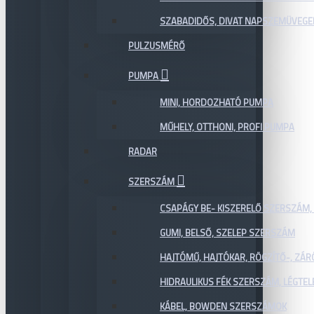
SZABADIDŐS, DIVAT NAPSZEMÜVEGE
PULZUSMÉRŐ
PUMPA
MINI, HORDOZHATÓ PUMPA
MŰHELY, OTTHONI, PROFI PUMPA
RADAR
SZERSZÁM
CSAPÁGY BE- KISZERELŐ SZERSZÁM,
GUMI, BELSŐ, SZELEP SZERSZÁM
HAJTÓMŰ, HAJTÓKAR, RÖGZÍTŐ-, ZÁ
HIDRAULIKUS FÉK SZERSZÁM, LÉGTEL
KÁBEL, BOWDEN SZERSZÁMOK