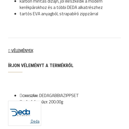
karbon mintás dizájn, jól illeszkedik a modern
kerékpárokhoz és a többi DEDA alkatrészhez
tartós EVA anyagból, strapabíró zippzárral
VÉLEMÉNYEK
ÍRJON VÉLEMÉNYT A TERMÉKRŐL
DEDAGABBIAZIPPSET
CIKKSZÁM:
200.00g
SZÁLLÍTÁSI SÚLY:
Deda