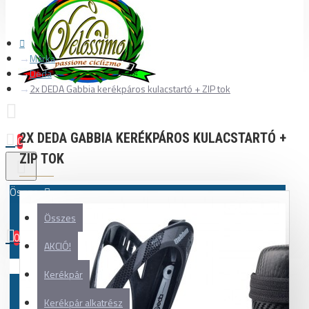
Márka
Deda
2x DEDA Gabbia kerékpáros kulacstartó + ZIP tok
2X DEDA GABBIA KERÉKPÁROS KULACSTARTÓ +
0
ZIP TOK
Összes
Összes
0
AKCIÓ!
Az Ön kosara üres!
Kerékpár
Kerékpár alkatrész