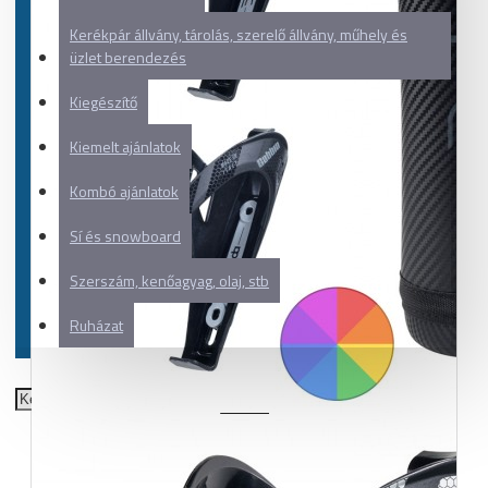
Kerékpár állvány, tárolás, szerelő állvány, műhely és
üzlet berendezés
Kiegészítő
Kiemelt ajánlatok
Kombó ajánlatok
Sí és snowboard
Szerszám, kenőagyag, olaj, stb
Ruházat