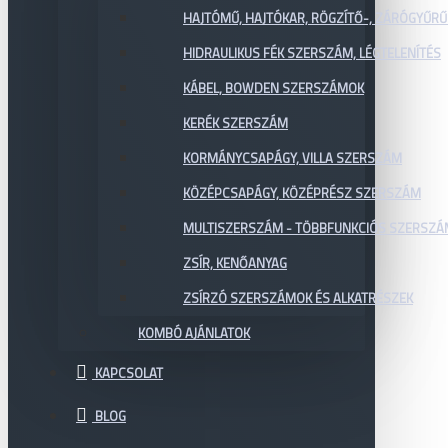
HAJTÓMŰ, HAJTÓKAR, RÖGZÍTŐ-, ZÁRÓGYŰR
HIDRAULIKUS FÉK SZERSZÁM, LÉGTELENÍTÉS
KÁBEL, BOWDEN SZERSZÁMOK
KERÉK SZERSZÁM
KORMÁNYCSAPÁGY, VILLA SZERSZÁM
KÖZÉPCSAPÁGY, KÖZÉPRÉSZ SZERSZÁM
MULTISZERSZÁM - TÖBBFUNKCIÓS SZERSZ
ZSÍR, KENŐANYAG
ZSÍRZÓ SZERSZÁMOK ÉS ALKATRÉSZEK
KOMBÓ AJÁNLATOK
KAPCSOLAT
BLOG