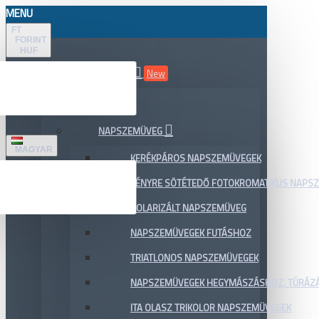
MENU
FT
FORINT
HUF
ÖSSZES TERMÉK
New
AKCIÓ
NAPSZEMÜVEG
MAGYAR
KERÉKPÁROS NAPSZEMÜVEGEK
FÉNYRE SÖTÉTEDŐ FOTOKROMATIKUS NAPS
POLARIZÁLT NAPSZEMÜVEG
NAPSZEMÜVEGEK FUTÁSHOZ
TRIATLONOS NAPSZEMÜVEGEK
NAPSZEMÜVEGEK HEGYMÁSZÁSHOZ, TÚRÁZ
ITA OLASZ TRIKOLOR NAPSZEMÜVEGEK