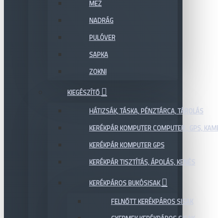
MEZ
NADRÁG
PULÓVER
SAPKA
ZOKNI
KIEGÉSZÍTŐ
HÁTIZSÁK, TÁSKA, PÉNZTÁRCA, TÁROLÁS
KERÉKPÁR KOMPUTER COMPUTER , GPS, KAM
KERÉKPÁR KOMPUTER GPS
KERÉKPÁR TISZTÍTÁS, ÁPOLÁS, KENÉS
KERÉKPÁROS BUKÓSISAK
FELNŐTT KERÉKPÁROS SISAK