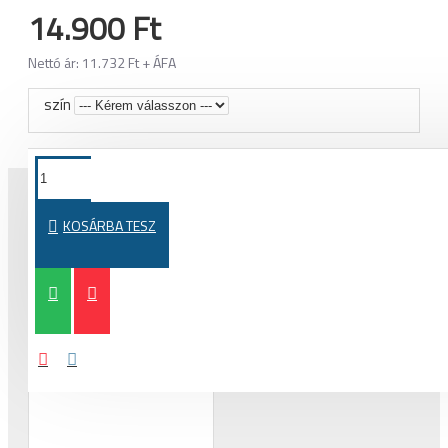
14.900 Ft
Nettó ár: 11.732 Ft + ÁFA
szín
KOSÁRBA TESZ
MÁSOK EZEKET A TERMÉKEKET IS MEGVETTÉK