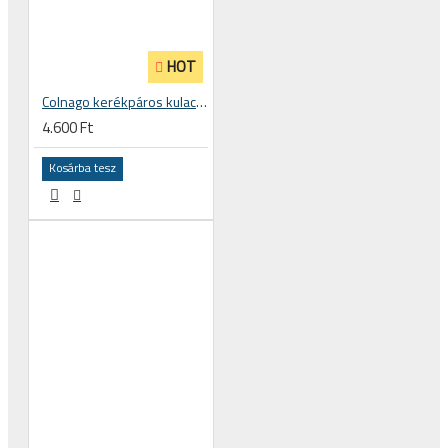
HOT
Colnago kerékpáros kulacs 500ml - Elite Fly BPA free mentes
4.600 Ft
Kosárba tesz