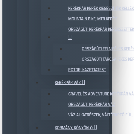
KERÉKPÁR KERÉK KIEGÉSZÍTŐK KELLÉK
MOUNTAIN BIKE, MTB KERÉK
ORSZÁGÚTI KERÉKPÁR KERÉKSZETTEK
ORSZÁGÚTI FELNIFÉKES KERÉ
ORSZÁGÚTI TÁRCSAFÉKES KE
ROTOR, KAZETTATEST
KERÉKPÁR VÁZ
GRAVEL ÉS ADVENTURE KERÉKPÁR VÁ
ORSZÁGÚTI KERÉKPÁR VÁZ
VÁZ ALKATRÉSZEK, VÁLTÓTARTÓ FÜL, 
KORMÁNY, KÖNYÖKLŐ