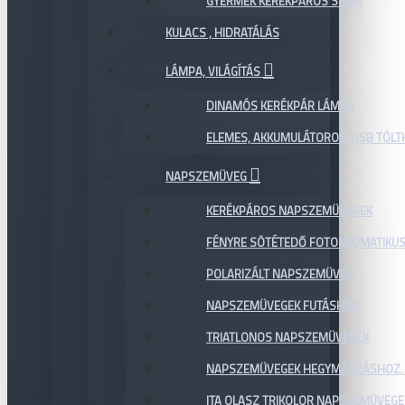
GYERMEK KERÉKPÁROS SISAK
KULACS , HIDRATÁLÁS
LÁMPA, VILÁGÍTÁS
DINAMÓS KERÉKPÁR LÁMPA
ELEMES, AKKUMULÁTOROS, USB TÖL
NAPSZEMÜVEG
KERÉKPÁROS NAPSZEMÜVEGEK
FÉNYRE SÖTÉTEDŐ FOTOKROMATIKU
POLARIZÁLT NAPSZEMÜVEG
NAPSZEMÜVEGEK FUTÁSHOZ
TRIATLONOS NAPSZEMÜVEGEK
NAPSZEMÜVEGEK HEGYMÁSZÁSHOZ,
ITA OLASZ TRIKOLOR NAPSZEMÜVEGE