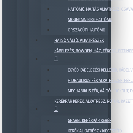
HAJTÓMŰ, HAJTÁS ALKATRÉSZ, CSAVAR
MOUNTAIN BIKE HAJTÓMŰ
ORSZÁGÚTI HAJTÓMŰ
HÁTSÓ VÁLTÓ, ALKATRÉSZEK
KÁBELEZÉS, BOWDEN, HÁZ, FÉKCSŐ, FITTING
EGYÉB KÁBELEZÉSI KELLÉKEK, KÁBEL
HIDRAULIKUS FÉK ALKATRÉSZEK, FÉKC
MECHANIKUS FÉK, VÁLTÓ, LOCKOUT,
KERÉKPÁR KERÉK, ALKATRÉSZ, ROTOR, KAZET
GRAVEL KERÉKPÁR KERÉK
KERÉK ALKATRÉSZ / KIEGÉSZÍTŐ