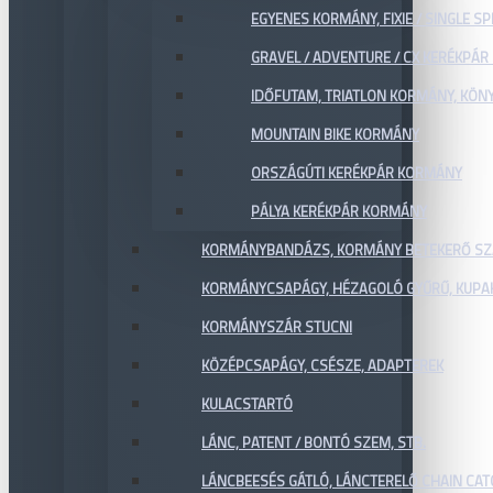
EGYENES KORMÁNY, FIXIE / SINGLE SP
GRAVEL / ADVENTURE / CX KERÉKPÁ
IDŐFUTAM, TRIATLON KORMÁNY, KÖN
MOUNTAIN BIKE KORMÁNY
ORSZÁGÚTI KERÉKPÁR KORMÁNY
PÁLYA KERÉKPÁR KORMÁNY
KORMÁNYBANDÁZS, KORMÁNY BETEKERŐ SZ
KORMÁNYCSAPÁGY, HÉZAGOLÓ GYŰRŰ, KUPA
KORMÁNYSZÁR STUCNI
KÖZÉPCSAPÁGY, CSÉSZE, ADAPTEREK
KULACSTARTÓ
LÁNC, PATENT / BONTÓ SZEM, STB.
LÁNCBEESÉS GÁTLÓ, LÁNCTERELŐ CHAIN CA