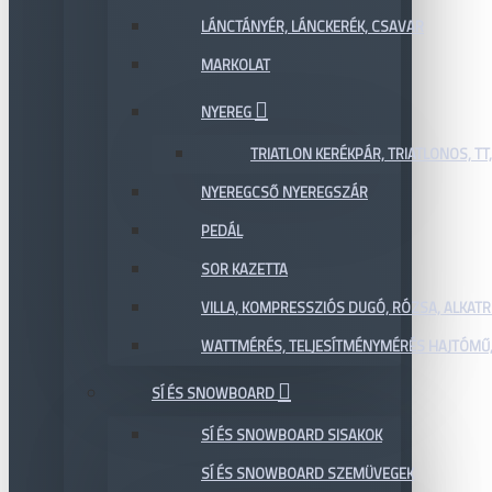
LÁNCTÁNYÉR, LÁNCKERÉK, CSAVAR
MARKOLAT
NYEREG
TRIATLON KERÉKPÁR, TRIATLONOS, TT
NYEREGCSŐ NYEREGSZÁR
PEDÁL
SOR KAZETTA
VILLA, KOMPRESSZIÓS DUGÓ, RÓZSA, ALKAT
WATTMÉRÉS, TELJESÍTMÉNYMÉRÉS HAJTÓMŰ,
SÍ ÉS SNOWBOARD
SÍ ÉS SNOWBOARD SISAKOK
SÍ ÉS SNOWBOARD SZEMÜVEGEK