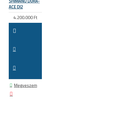
SHIMANO DURA-
ACE DI2
4.200.000 Ft
Megveszem