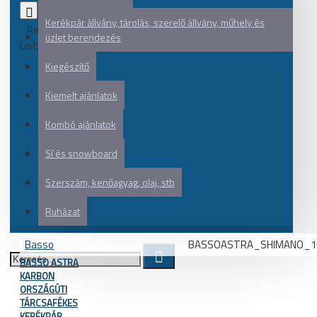
0
Kerékpár állvány, tárolás, szerelő állvány, műhely és
Rendezés:
üzlet berendezés
Listázás:
Kiegészítő
Kiemelt ajánlatok
Kombó ajánlatok
Sí és snowboard
Szerszám, kenőagyag, olaj, stb
Ruházat
Basso
BASSOASTRA_SHIMANO_1
BASSO ASTRA
KARBON
ORSZÁGÚTI
TÁRCSAFÉKES
KERÉKPÁR,