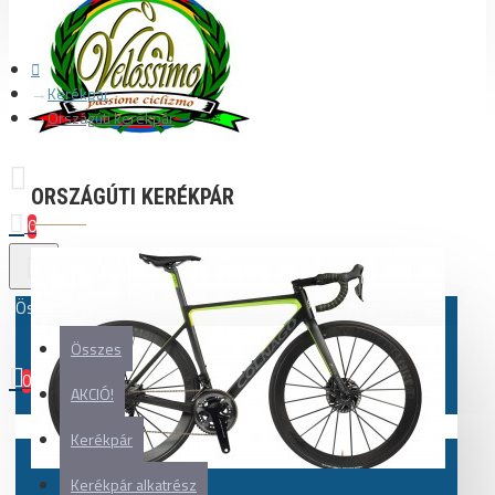
Kerékpár
Országúti kerékpár
ORSZÁGÚTI KERÉKPÁR
0
Összes
Összes
0
AKCIÓ!
Az Ön kosara üres!
Kerékpár
Kerékpár alkatrész