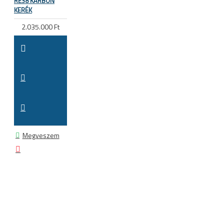
RE38 KARBON
KERÉK
2.035.000 Ft
Megveszem