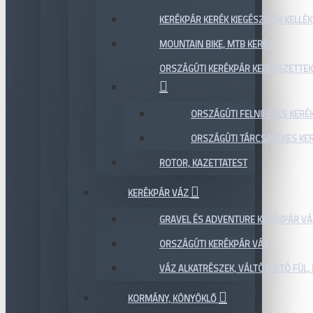
KERÉKPÁR KERÉK KIEGÉSZÍTŐK KELLÉK
MOUNTAIN BIKE, MTB KERÉK
ORSZÁGÚTI KERÉKPÁR KERÉKSZETTEK
ORSZÁGÚTI FELNIFÉKES KERÉ
ORSZÁGÚTI TÁRCSAFÉKES KE
ROTOR, KAZETTATEST
KERÉKPÁR VÁZ
GRAVEL ÉS ADVENTURE KERÉKPÁR VÁ
ORSZÁGÚTI KERÉKPÁR VÁZ
VÁZ ALKATRÉSZEK, VÁLTÓTARTÓ FÜL, 
KORMÁNY, KÖNYÖKLŐ