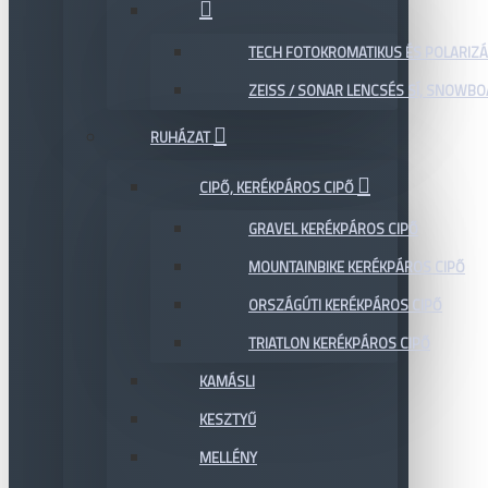
TECH FOTOKROMATIKUS ÉS POLARIZÁ
ZEISS / SONAR LENCSÉS SÍ, SNOWB
RUHÁZAT
CIPŐ, KERÉKPÁROS CIPŐ
GRAVEL KERÉKPÁROS CIPŐ
MOUNTAINBIKE KERÉKPÁROS CIPŐ
ORSZÁGÚTI KERÉKPÁROS CIPŐ
TRIATLON KERÉKPÁROS CIPŐ
KAMÁSLI
KESZTYŰ
MELLÉNY