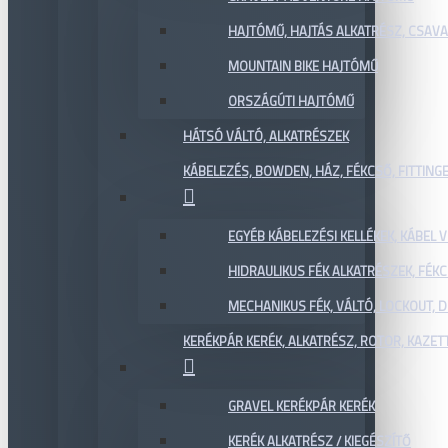
HAJTÓMŰ, HAJTÁS ALKATRÉSZ, CSAVAR
MOUNTAIN BIKE HAJTÓMŰ
ORSZÁGÚTI HAJTÓMŰ
HÁTSÓ VÁLTÓ, ALKATRÉSZEK
KÁBELEZÉS, BOWDEN, HÁZ, FÉKCSŐ, FITTING
EGYÉB KÁBELEZÉSI KELLÉKEK, KÁBEL
HIDRAULIKUS FÉK ALKATRÉSZEK, FÉKC
MECHANIKUS FÉK, VÁLTÓ, LOCKOUT,
KERÉKPÁR KERÉK, ALKATRÉSZ, ROTOR, KAZET
GRAVEL KERÉKPÁR KERÉK
KERÉK ALKATRÉSZ / KIEGÉSZÍTŐ