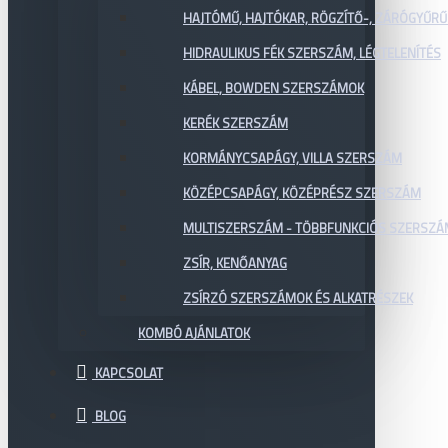
HAJTÓMŰ, HAJTÓKAR, RÖGZÍTŐ-, ZÁRÓGYŰR
HIDRAULIKUS FÉK SZERSZÁM, LÉGTELENÍTÉS
KÁBEL, BOWDEN SZERSZÁMOK
KERÉK SZERSZÁM
KORMÁNYCSAPÁGY, VILLA SZERSZÁM
KÖZÉPCSAPÁGY, KÖZÉPRÉSZ SZERSZÁM
MULTISZERSZÁM - TÖBBFUNKCIÓS SZERSZ
ZSÍR, KENŐANYAG
ZSÍRZÓ SZERSZÁMOK ÉS ALKATRÉSZEK
KOMBÓ AJÁNLATOK
KAPCSOLAT
BLOG