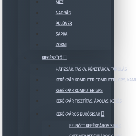
MEZ
NADRÁG
PULÓVER
SAPKA
ZOKNI
KIEGÉSZÍTŐ
HÁTIZSÁK, TÁSKA, PÉNZTÁRCA, TÁROLÁS
KERÉKPÁR KOMPUTER COMPUTER , GPS, KAM
KERÉKPÁR KOMPUTER GPS
KERÉKPÁR TISZTÍTÁS, ÁPOLÁS, KENÉS
KERÉKPÁROS BUKÓSISAK
FELNŐTT KERÉKPÁROS SISAK