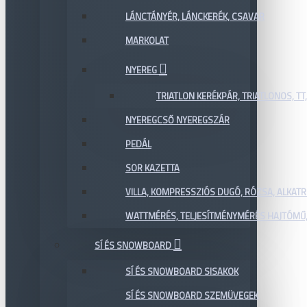
LÁNCTÁNYÉR, LÁNCKERÉK, CSAVAR
MARKOLAT
NYEREG
TRIATLON KERÉKPÁR, TRIATLONOS, TT
NYEREGCSŐ NYEREGSZÁR
PEDÁL
SOR KAZETTA
VILLA, KOMPRESSZIÓS DUGÓ, RÓZSA, ALKAT
WATTMÉRÉS, TELJESÍTMÉNYMÉRÉS HAJTÓMŰ,
SÍ ÉS SNOWBOARD
SÍ ÉS SNOWBOARD SISAKOK
SÍ ÉS SNOWBOARD SZEMÜVEGEK