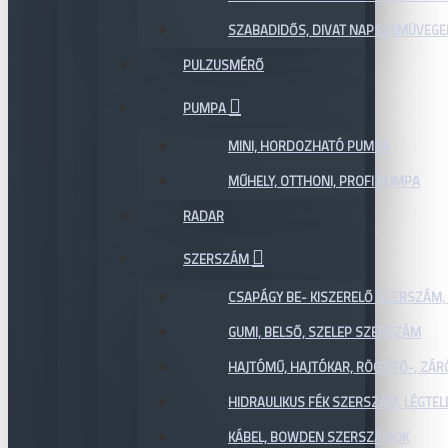
SZABADIDŐS, DIVAT NAPSZEMÜVEGE
PULZUSMÉRŐ
PUMPA
MINI, HORDOZHATÓ PUMPA
MŰHELY, OTTHONI, PROFI PUMPA
RADAR
SZERSZÁM
CSAPÁGY BE- KISZERELŐ SZERSZÁM,
GUMI, BELSŐ, SZELEP SZERSZÁM
HAJTÓMŰ, HAJTÓKAR, RÖGZÍTŐ-, ZÁ
HIDRAULIKUS FÉK SZERSZÁM, LÉGTEL
KÁBEL, BOWDEN SZERSZÁMOK