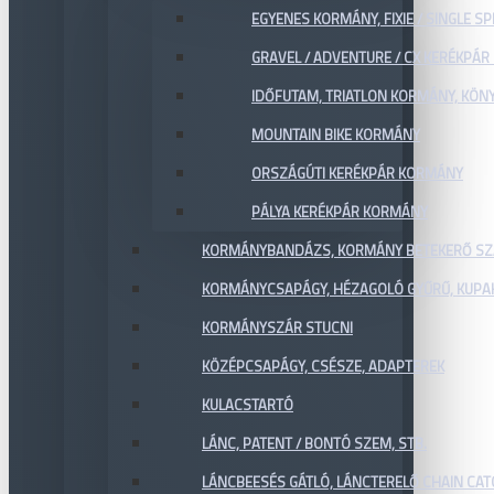
EGYENES KORMÁNY, FIXIE / SINGLE SP
GRAVEL / ADVENTURE / CX KERÉKPÁ
IDŐFUTAM, TRIATLON KORMÁNY, KÖN
MOUNTAIN BIKE KORMÁNY
ORSZÁGÚTI KERÉKPÁR KORMÁNY
PÁLYA KERÉKPÁR KORMÁNY
KORMÁNYBANDÁZS, KORMÁNY BETEKERŐ SZ
KORMÁNYCSAPÁGY, HÉZAGOLÓ GYŰRŰ, KUPA
KORMÁNYSZÁR STUCNI
KÖZÉPCSAPÁGY, CSÉSZE, ADAPTEREK
KULACSTARTÓ
LÁNC, PATENT / BONTÓ SZEM, STB.
LÁNCBEESÉS GÁTLÓ, LÁNCTERELŐ CHAIN CA