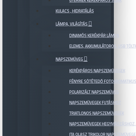
GYERMEK KERÉKPÁROS SISAK
KULACS , HIDRATÁLÁS
LÁMPA, VILÁGÍTÁS
DINAMÓS KERÉKPÁR LÁMPA
ELEMES, AKKUMULÁTOROS, USB TÖL
NAPSZEMÜVEG
KERÉKPÁROS NAPSZEMÜVEGEK
FÉNYRE SÖTÉTEDŐ FOTOKROMATIKU
POLARIZÁLT NAPSZEMÜVEG
NAPSZEMÜVEGEK FUTÁSHOZ
TRIATLONOS NAPSZEMÜVEGEK
NAPSZEMÜVEGEK HEGYMÁSZÁSHOZ,
ITA OLASZ TRIKOLOR NAPSZEMÜVEGE