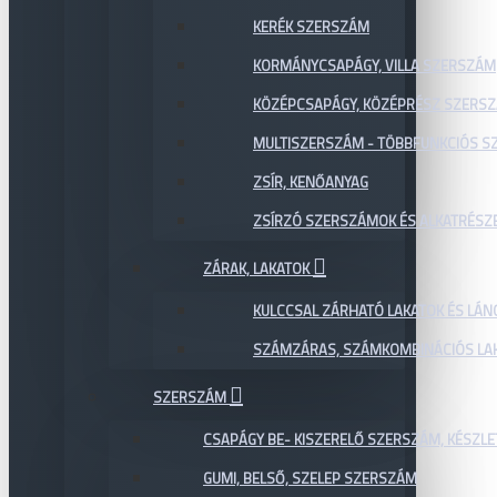
KERÉK SZERSZÁM
KORMÁNYCSAPÁGY, VILLA SZERSZÁM
KÖZÉPCSAPÁGY, KÖZÉPRÉSZ SZERS
MULTISZERSZÁM - TÖBBFUNKCIÓS 
ZSÍR, KENŐANYAG
ZSÍRZÓ SZERSZÁMOK ÉS ALKATRÉSZ
ZÁRAK, LAKATOK
KULCCSAL ZÁRHATÓ LAKATOK ÉS LÁN
SZÁMZÁRAS, SZÁMKOMBINÁCIÓS LAK
SZERSZÁM
CSAPÁGY BE- KISZERELŐ SZERSZÁM, KÉSZLE
GUMI, BELSŐ, SZELEP SZERSZÁM