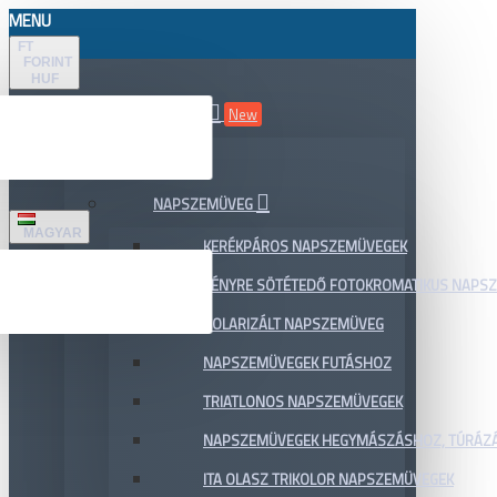
MENU
FT
FORINT
HUF
ÖSSZES TERMÉK
New
AKCIÓ
NAPSZEMÜVEG
MAGYAR
KERÉKPÁROS NAPSZEMÜVEGEK
FÉNYRE SÖTÉTEDŐ FOTOKROMATIKUS NAPS
POLARIZÁLT NAPSZEMÜVEG
NAPSZEMÜVEGEK FUTÁSHOZ
TRIATLONOS NAPSZEMÜVEGEK
NAPSZEMÜVEGEK HEGYMÁSZÁSHOZ, TÚRÁZ
ITA OLASZ TRIKOLOR NAPSZEMÜVEGEK