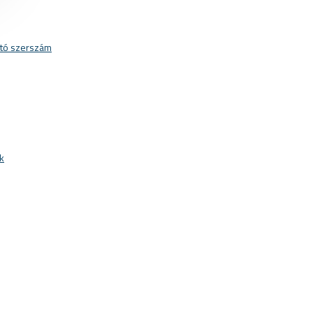
ató szerszám
k