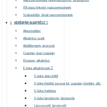
Sí és snowboard sisakok
ITA olasz trikolor napszemüvegek
Sí és snowboard szemüvegek
Szabadidős, divat napszemüvegek
KERÉKPÁR ALKATRÉSZ
Akkumulátor
Alkatrész szett
Atütőtengely, gyorszár
Csapágy, ipari csapágy
Dropper, alkatrész
E-bike alkatrészek
E SÖTÉTEDŐ NAPSZEMÜVEGEK
E-bike akku töltő
E-bike felújító service kit, csapágy, tömítés, stb.
E-bike hajtókar
E-bike lánctányér, lánckerék
Láncvezető, láncterelő