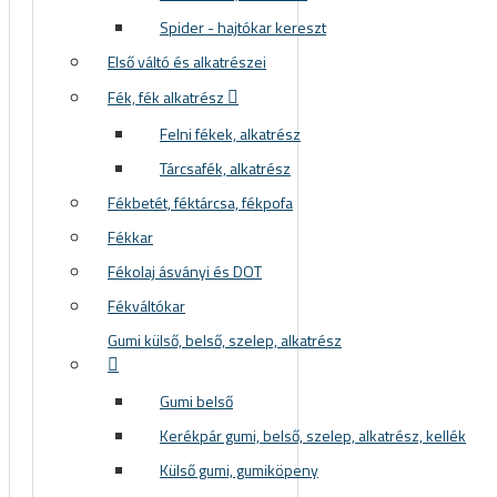
Spider - hajtókar kereszt
Első váltó és alkatrészei
Fék, fék alkatrész
Felni fékek, alkatrész
 KERÉKPÁROS CIPŐK
Tárcsafék, alkatrész
Fékbetét, féktárcsa, fékpofa
Fékkar
Fékolaj ásványi és DOT
Fékváltókar
Gumi külső, belső, szelep, alkatrész
Gumi belső
Kerékpár gumi, belső, szelep, alkatrész, kellék
KERÉKPÁR ALKATRÉSZEK
Külső gumi, gumiköpeny