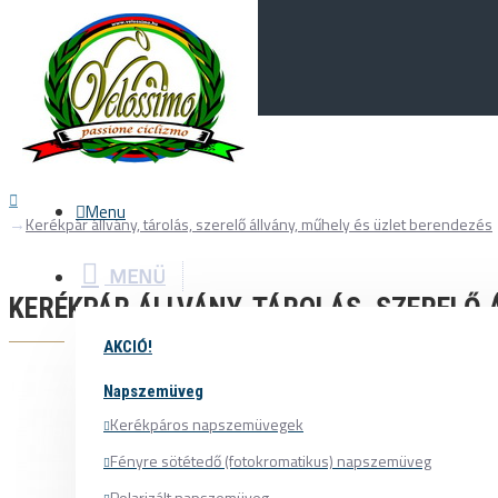
Menu
0
Your Cart
Menu
Kerékpár állvány, tárolás, szerelő állvány, műhely és üzlet berendezés
MENÜ
KERÉKPÁR ÁLLVÁNY, TÁROLÁS, SZERELŐ 
AKCIÓ!
Napszemüveg
Kerékpáros napszemüvegek
Fényre sötétedő (fotokromatikus) napszemüveg
Polarizált napszemüveg