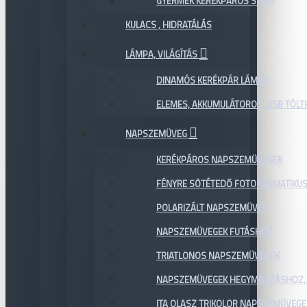
GYERMEK KERÉKPÁROS SISAK
KULACS , HIDRATÁLÁS
LÁMPA, VILÁGÍTÁS
DINAMÓS KERÉKPÁR LÁMPA
ELEMES, AKKUMULÁTOROS, USB TÖL
NAPSZEMÜVEG
KERÉKPÁROS NAPSZEMÜVEGEK
FÉNYRE SÖTÉTEDŐ FOTOKROMATIKU
POLARIZÁLT NAPSZEMÜVEG
NAPSZEMÜVEGEK FUTÁSHOZ
TRIATLONOS NAPSZEMÜVEGEK
NAPSZEMÜVEGEK HEGYMÁSZÁSHOZ,
ITA OLASZ TRIKOLOR NAPSZEMÜVEGE