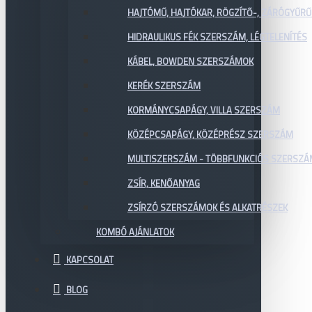
HAJTÓMŰ, HAJTÓKAR, RÖGZÍTŐ-, ZÁRÓGYŰR
HIDRAULIKUS FÉK SZERSZÁM, LÉGTELENÍTÉS
KÁBEL, BOWDEN SZERSZÁMOK
KERÉK SZERSZÁM
KORMÁNYCSAPÁGY, VILLA SZERSZÁM
KÖZÉPCSAPÁGY, KÖZÉPRÉSZ SZERSZÁM
MULTISZERSZÁM - TÖBBFUNKCIÓS SZERSZ
ZSÍR, KENŐANYAG
ZSÍRZÓ SZERSZÁMOK ÉS ALKATRÉSZEK
KOMBÓ AJÁNLATOK
KAPCSOLAT
BLOG