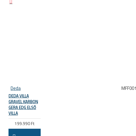
Deda
MFF00
DEDA VILLA
GRAVEL KARBON
GERA EDG ELSŐ
VILLA
199.990 Ft