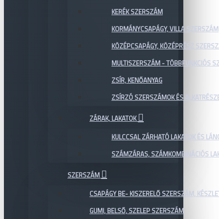
KERÉK SZERSZÁM
KORMÁNYCSAPÁGY, VILLA SZERSZÁM
KÖZÉPCSAPÁGY, KÖZÉPRÉSZ SZERS
MULTISZERSZÁM - TÖBBFUNKCIÓS 
ZSÍR, KENŐANYAG
ZSÍRZÓ SZERSZÁMOK ÉS ALKATRÉSZ
ZÁRAK, LAKATOK
KULCCSAL ZÁRHATÓ LAKATOK ÉS LÁN
SZÁMZÁRAS, SZÁMKOMBINÁCIÓS LAK
SZERSZÁM
CSAPÁGY BE- KISZERELŐ SZERSZÁM, KÉSZLE
GUMI, BELSŐ, SZELEP SZERSZÁM