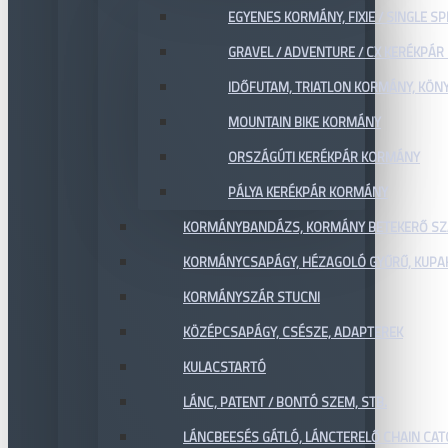
EGYENES KORMÁNY, FIXIE / SINGLE SP
GRAVEL / ADVENTURE / CX KERÉKPÁ
IDŐFUTAM, TRIATLON KORMÁNY, KÖN
MOUNTAIN BIKE KORMÁNY
ORSZÁGÚTI KERÉKPÁR KORMÁNY
PÁLYA KERÉKPÁR KORMÁNY
KORMÁNYBANDÁZS, KORMÁNY BETEKERŐ SZ
KORMÁNYCSAPÁGY, HÉZAGOLÓ GYŰRŰ, KUPA
KORMÁNYSZÁR STUCNI
KÖZÉPCSAPÁGY, CSÉSZE, ADAPTEREK
KULACSTARTÓ
LÁNC, PATENT / BONTÓ SZEM, STB.
LÁNCBEESÉS GÁTLÓ, LÁNCTERELŐ CHAIN CA