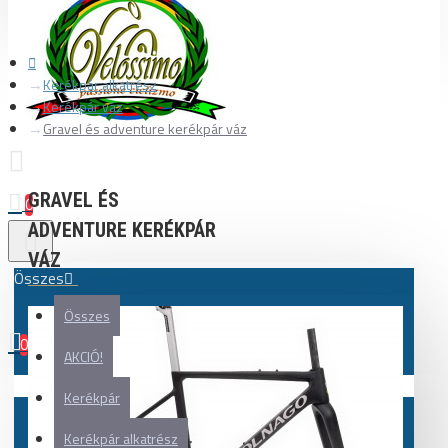
Kerékpár alkatrész
Kerékpár váz
Gravel és adventure kerékpár váz
GRAVEL ÉS
0
ADVENTURE KERÉKPÁR
VÁZ
Összes
Összes
0
AKCIÓ!
Az Ön kosara üres!
Kerékpár
Kerékpár alkatrész