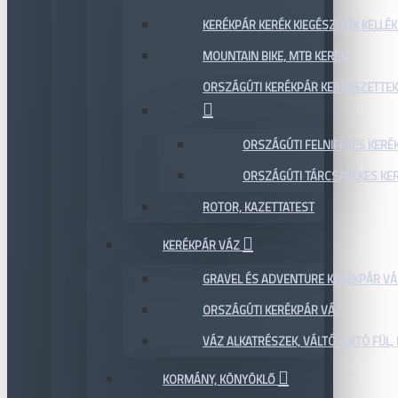
KERÉKPÁR KERÉK KIEGÉSZÍTŐK KELLÉK
MOUNTAIN BIKE, MTB KERÉK
ORSZÁGÚTI KERÉKPÁR KERÉKSZETTEK
ORSZÁGÚTI FELNIFÉKES KERÉ
ORSZÁGÚTI TÁRCSAFÉKES KE
ROTOR, KAZETTATEST
KERÉKPÁR VÁZ
GRAVEL ÉS ADVENTURE KERÉKPÁR VÁ
ORSZÁGÚTI KERÉKPÁR VÁZ
VÁZ ALKATRÉSZEK, VÁLTÓTARTÓ FÜL, 
KORMÁNY, KÖNYÖKLŐ