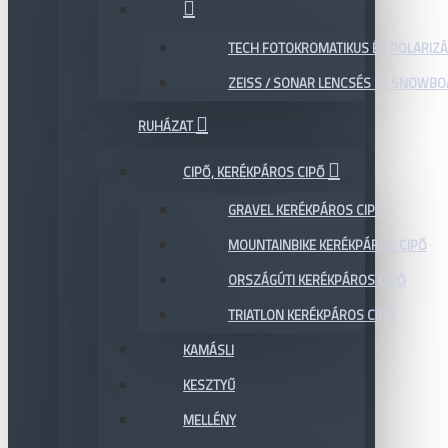
TECH FOTOKROMATIKUS ÉS POLARIZÁ
ZEISS / SONAR LENCSÉS SÍ, SNOWB
RUHÁZAT
CIPŐ, KERÉKPÁROS CIPŐ
GRAVEL KERÉKPÁROS CIPŐ
MOUNTAINBIKE KERÉKPÁROS CIPŐ
ORSZÁGÚTI KERÉKPÁROS CIPŐ
TRIATLON KERÉKPÁROS CIPŐ
KAMÁSLI
KESZTYŰ
MELLÉNY