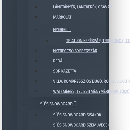
LÁNCTÁNYÉR, LÁNCKERÉK, CSAVAR
MARKOLAT
NYEREG
TRIATLON KERÉKPÁR, TRIATLONOS, TT
NYEREGCSŐ NYEREGSZÁR
PEDÁL
SOR KAZETTA
VILLA, KOMPRESSZIÓS DUGÓ, RÓZSA, ALKAT
WATTMÉRÉS, TELJESÍTMÉNYMÉRÉS HAJTÓMŰ,
SÍ ÉS SNOWBOARD
SÍ ÉS SNOWBOARD SISAKOK
SÍ ÉS SNOWBOARD SZEMÜVEGEK