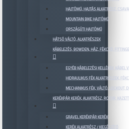
HAJTÓMŰ, HAJTÁS ALKATRÉSZ, CSAVAR
MOUNTAIN BIKE HAJTÓMŰ
ORSZÁGÚTI HAJTÓMŰ
HÁTSÓ VÁLTÓ, ALKATRÉSZEK
KÁBELEZÉS, BOWDEN, HÁZ, FÉKCSŐ, FITTING
EGYÉB KÁBELEZÉSI KELLÉKEK, KÁBEL
HIDRAULIKUS FÉK ALKATRÉSZEK, FÉKC
MECHANIKUS FÉK, VÁLTÓ, LOCKOUT,
KERÉKPÁR KERÉK, ALKATRÉSZ, ROTOR, KAZET
GRAVEL KERÉKPÁR KERÉK
KERÉK ALKATRÉSZ / KIEGÉSZÍTŐ