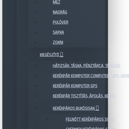
MEZ
NADRÁG
PULÓVER
SAPKA
ZOKNI
KIEGÉSZÍTŐ
HÁTIZSÁK, TÁSKA, PÉNZTÁRCA, TÁROLÁS
KERÉKPÁR KOMPUTER COMPUTER , GPS, KAM
KERÉKPÁR KOMPUTER GPS
KERÉKPÁR TISZTÍTÁS, ÁPOLÁS, KENÉS
KERÉKPÁROS BUKÓSISAK
FELNŐTT KERÉKPÁROS SISAK