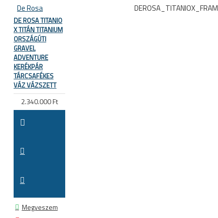
De Rosa
DEROSA_TITANIOX_FRA
DE ROSA TITANIO
X TITÁN TITANIUM
ORSZÁGÚTI
GRAVEL
ADVENTURE
KERÉKPÁR
TÁRCSAFÉKES
VÁZ VÁZSZETT
2.340.000 Ft
Megveszem