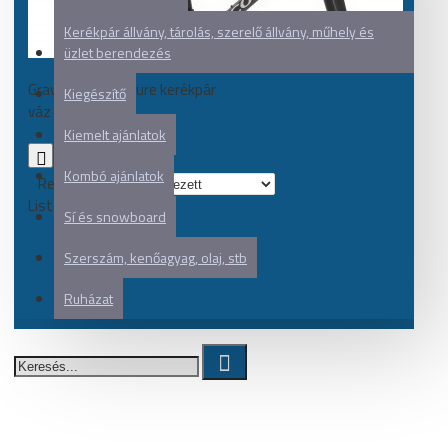
Kerékpár állvány, tárolás, szerelő állvány, műhely és
üzlet berendezés
Gravel és adventure kerékpár
Kiegészítő
váz
Kiemelt ajánlatok
0
Kombó ajánlatok
Rendezés:
Listázás:
Sí és snowboard
Szerszám, kenőagyag, olaj, stb
Ruházat