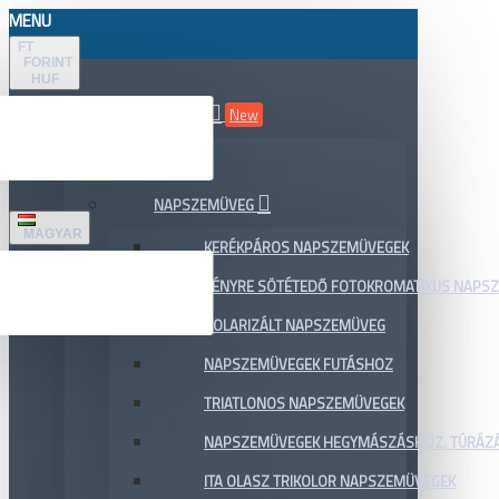
MENU
FT
FORINT
HUF
ÖSSZES TERMÉK
New
AKCIÓ
NAPSZEMÜVEG
MAGYAR
KERÉKPÁROS NAPSZEMÜVEGEK
FÉNYRE SÖTÉTEDŐ FOTOKROMATIKUS NAPS
POLARIZÁLT NAPSZEMÜVEG
NAPSZEMÜVEGEK FUTÁSHOZ
TRIATLONOS NAPSZEMÜVEGEK
NAPSZEMÜVEGEK HEGYMÁSZÁSHOZ, TÚRÁZ
ITA OLASZ TRIKOLOR NAPSZEMÜVEGEK