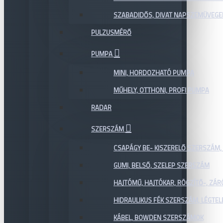
SZABADIDŐS, DIVAT NAPSZEMÜVEGE
PULZUSMÉRŐ
PUMPA
MINI, HORDOZHATÓ PUMPA
MŰHELY, OTTHONI, PROFI PUMPA
RADAR
SZERSZÁM
CSAPÁGY BE- KISZERELŐ SZERSZÁM,
GUMI, BELSŐ, SZELEP SZERSZÁM
HAJTÓMŰ, HAJTÓKAR, RÖGZÍTŐ-, ZÁ
HIDRAULIKUS FÉK SZERSZÁM, LÉGTEL
KÁBEL, BOWDEN SZERSZÁMOK