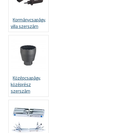
Kormánycsapágy,
villa szerszám
Középcsapágy,
középrész
szerszám