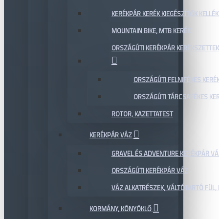
KERÉKPÁR KERÉK KIEGÉSZÍTŐK KELLÉK
MOUNTAIN BIKE, MTB KERÉK
ORSZÁGÚTI KERÉKPÁR KERÉKSZETTEK
ORSZÁGÚTI FELNIFÉKES KERÉ
ORSZÁGÚTI TÁRCSAFÉKES KE
ROTOR, KAZETTATEST
KERÉKPÁR VÁZ
GRAVEL ÉS ADVENTURE KERÉKPÁR VÁ
ORSZÁGÚTI KERÉKPÁR VÁZ
VÁZ ALKATRÉSZEK, VÁLTÓTARTÓ FÜL, 
KORMÁNY, KÖNYÖKLŐ