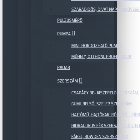
SZABADIDŐS, DIVAT NAPSZEMÜVEGE
PULZUSMÉRŐ
PUMPA
MINI, HORDOZHATÓ PUMPA
MŰHELY, OTTHONI, PROFI PUMPA
RADAR
SZERSZÁM
CSAPÁGY BE- KISZERELŐ SZERSZÁM,
GUMI, BELSŐ, SZELEP SZERSZÁM
HAJTÓMŰ, HAJTÓKAR, RÖGZÍTŐ-, ZÁ
HIDRAULIKUS FÉK SZERSZÁM, LÉGTEL
KÁBEL, BOWDEN SZERSZÁMOK