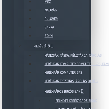
MEZ
NADRÁG
PULÓVER
SAPKA
ZOKNI
KIEGÉSZÍTŐ
HÁTIZSÁK, TÁSKA, PÉNZTÁRCA, TÁROLÁS
KERÉKPÁR KOMPUTER COMPUTER , GPS, KAM
KERÉKPÁR KOMPUTER GPS
KERÉKPÁR TISZTÍTÁS, ÁPOLÁS, KENÉS
KERÉKPÁROS BUKÓSISAK
FELNŐTT KERÉKPÁROS SISAK