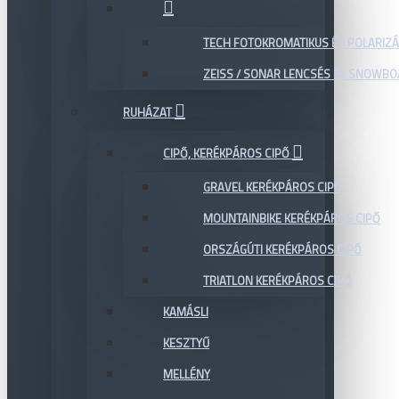
TECH FOTOKROMATIKUS ÉS POLARIZÁ
ZEISS / SONAR LENCSÉS SÍ, SNOWB
RUHÁZAT
CIPŐ, KERÉKPÁROS CIPŐ
GRAVEL KERÉKPÁROS CIPŐ
MOUNTAINBIKE KERÉKPÁROS CIPŐ
ORSZÁGÚTI KERÉKPÁROS CIPŐ
TRIATLON KERÉKPÁROS CIPŐ
KAMÁSLI
KESZTYŰ
MELLÉNY