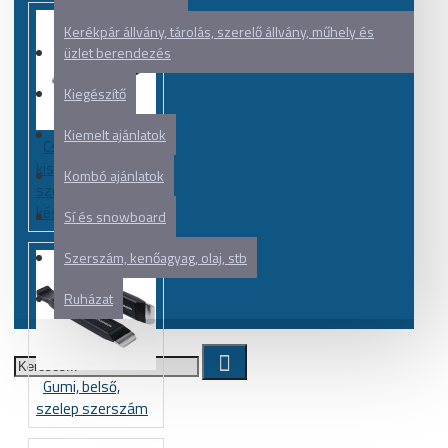
Kerékpár állvány, tárolás, szerelő állvány, műhely és
üzlet berendezés
Kiegészítő
Kiemelt ajánlatok
Csapágy be-
kiszerelő
Kombó ajánlatok
szerszám,
készlet
Sí és snowboard
Szerszám, kenőagyag, olaj, stb
Ruházat
Gumi, belső,
szelep szerszám