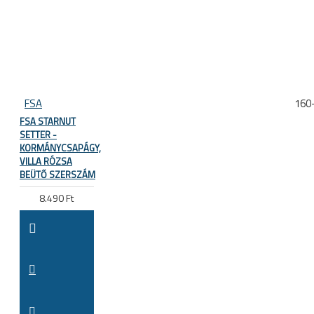
FSA
160
FSA STARNUT
SETTER -
KORMÁNYCSAPÁGY,
VILLA RÓZSA
BEÜTŐ SZERSZÁM
8.490 Ft