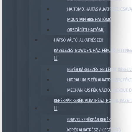
HAJTÓMŰ, HAJTÁS ALKATRÉSZ, CSAVAR
MOUNTAIN BIKE HAJTÓMŰ
ORSZÁGÚTI HAJTÓMŰ
HÁTSÓ VÁLTÓ, ALKATRÉSZEK
KÁBELEZÉS, BOWDEN, HÁZ, FÉKCSŐ, FITTING
EGYÉB KÁBELEZÉSI KELLÉKEK, KÁBEL
HIDRAULIKUS FÉK ALKATRÉSZEK, FÉKC
MECHANIKUS FÉK, VÁLTÓ, LOCKOUT,
KERÉKPÁR KERÉK, ALKATRÉSZ, ROTOR, KAZET
GRAVEL KERÉKPÁR KERÉK
KERÉK ALKATRÉSZ / KIEGÉSZÍTŐ