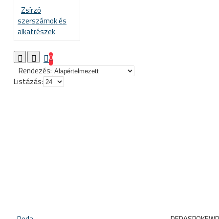
Zsírzó
szerszámok és
alkatrészek
0
Rendezés:
Listázás:
Deda
DEDASPOKEWR