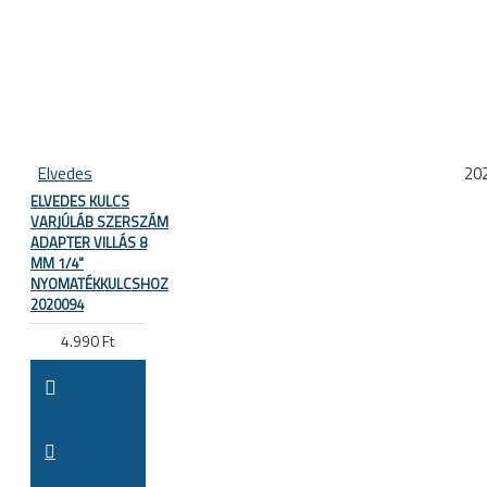
Elvedes
20
ELVEDES KULCS
VARJÚLÁB SZERSZÁM
ADAPTER VILLÁS 8
MM 1/4"
NYOMATÉKKULCSHOZ
2020094
4.990 Ft