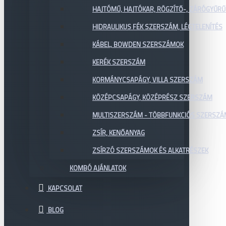
HAJTÓMŰ, HAJTÓKAR, RÖGZÍTŐ-, ZÁRÓGYŰR
HIDRAULIKUS FÉK SZERSZÁM, LÉGTELENÍTÉS
KÁBEL, BOWDEN SZERSZÁMOK
KERÉK SZERSZÁM
KORMÁNYCSAPÁGY, VILLA SZERSZÁM
KÖZÉPCSAPÁGY, KÖZÉPRÉSZ SZERSZÁM
MULTISZERSZÁM - TÖBBFUNKCIÓS SZERSZ
ZSÍR, KENŐANYAG
ZSÍRZÓ SZERSZÁMOK ÉS ALKATRÉSZEK
KOMBÓ AJÁNLATOK
KAPCSOLAT
BLOG