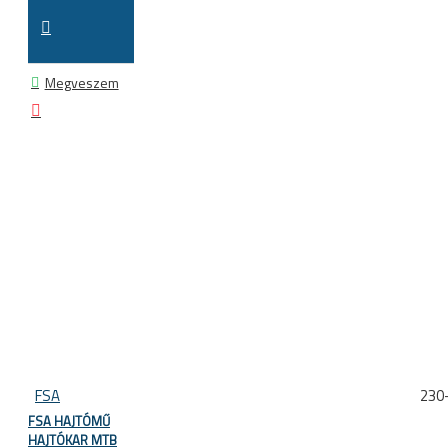
Megveszem
FSA
230
FSA HAJTÓMŰ
HAJTÓKAR MTB