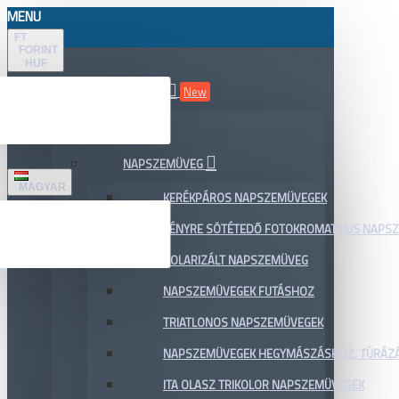
MENU
FT
FORINT
HUF
ÖSSZES TERMÉK
New
AKCIÓ
NAPSZEMÜVEG
MAGYAR
KERÉKPÁROS NAPSZEMÜVEGEK
FÉNYRE SÖTÉTEDŐ FOTOKROMATIKUS NAPS
POLARIZÁLT NAPSZEMÜVEG
NAPSZEMÜVEGEK FUTÁSHOZ
TRIATLONOS NAPSZEMÜVEGEK
NAPSZEMÜVEGEK HEGYMÁSZÁSHOZ, TÚRÁZ
ITA OLASZ TRIKOLOR NAPSZEMÜVEGEK