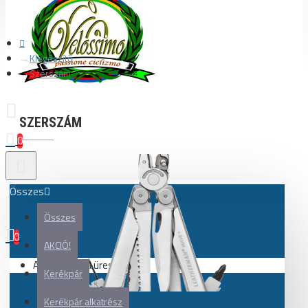
Kiegészítő
Szerszám
SZERSZÁM
0
Összes
Összes
0
AKCIÓ!
Az Ön kosara üres!
Kerékpár
Kerékpár alkatrész