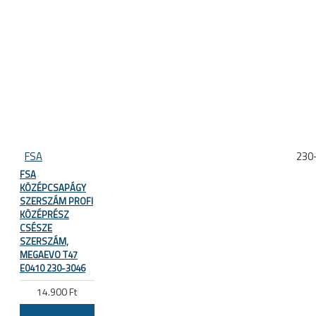
FSA
230
FSA
KÖZÉPCSAPÁGY
SZERSZÁM PROFI
KÖZÉPRÉSZ
CSÉSZE
SZERSZÁM,
MEGAEVO T47
E0410 230-3046
14.900 Ft