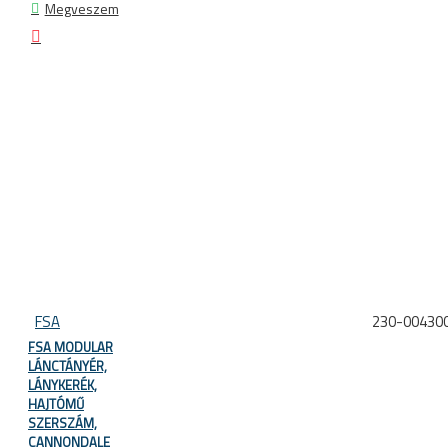
Megveszem
FSA
230-00430
FSA MODULAR
LÁNCTÁNYÉR,
LÁNYKERÉK,
HAJTÓMŰ
SZERSZÁM,
CANNONDALE