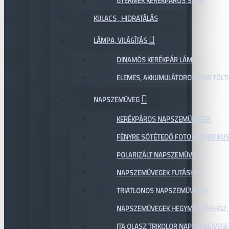
GYERMEK KERÉKPÁROS SISAK
KULACS , HIDRATÁLÁS
LÁMPA, VILÁGÍTÁS
DINAMÓS KERÉKPÁR LÁMPA
ELEMES, AKKUMULÁTOROS, USB TÖL
NAPSZEMÜVEG
KERÉKPÁROS NAPSZEMÜVEGEK
FÉNYRE SÖTÉTEDŐ FOTOKROMATIKU
POLARIZÁLT NAPSZEMÜVEG
NAPSZEMÜVEGEK FUTÁSHOZ
TRIATLONOS NAPSZEMÜVEGEK
NAPSZEMÜVEGEK HEGYMÁSZÁSHOZ,
ITA OLASZ TRIKOLOR NAPSZEMÜVEGE