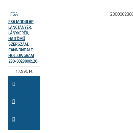
FSA
230000230
FSA MODULAR
LÁNCTÁNYÉR,
LÁNYKERÉK,
HAJTÓMŰ
SZERSZÁM,
CANNONDALE
HOLLOWGRAM
230-0023000520
17.990 Ft