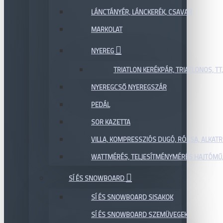
LÁNCTÁNYÉR, LÁNCKERÉK, CSAVAR
MARKOLAT
NYEREG
TRIATLON KERÉKPÁR, TRIATLONOS, TT
NYEREGCSŐ NYEREGSZÁR
PEDÁL
SOR KAZETTA
VILLA, KOMPRESSZIÓS DUGÓ, RÓZSA, ALKAT
WATTMÉRÉS, TELJESÍTMÉNYMÉRÉS HAJTÓMŰ,
SÍ ÉS SNOWBOARD
SÍ ÉS SNOWBOARD SISAKOK
SÍ ÉS SNOWBOARD SZEMÜVEGEK