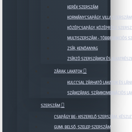
KERÉK SZERSZÁM
KORMÁNYCSAPÁGY, VILLA SZERSZÁM
KÖZÉPCSAPÁGY, KÖZÉPRÉSZ SZERS
MULTISZERSZÁM - TÖBBFUNKCIÓS 
ZSÍR, KENŐANYAG
ZSÍRZÓ SZERSZÁMOK ÉS ALKATRÉSZ
ZÁRAK, LAKATOK
KULCCSAL ZÁRHATÓ LAKATOK ÉS LÁN
SZÁMZÁRAS, SZÁMKOMBINÁCIÓS LAK
SZERSZÁM
CSAPÁGY BE- KISZERELŐ SZERSZÁM, KÉSZLE
GUMI, BELSŐ, SZELEP SZERSZÁM