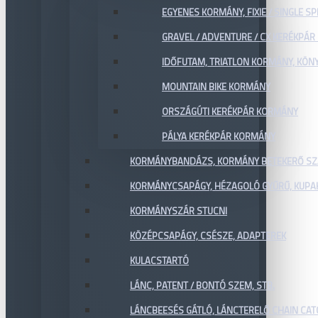
EGYENES KORMÁNY, FIXIE / SINGLE SP
GRAVEL / ADVENTURE / CX KERÉKPÁ
IDŐFUTAM, TRIATLON KORMÁNY, KÖN
MOUNTAIN BIKE KORMÁNY
ORSZÁGÚTI KERÉKPÁR KORMÁNY
PÁLYA KERÉKPÁR KORMÁNY
KORMÁNYBANDÁZS, KORMÁNY BETEKERŐ SZ
KORMÁNYCSAPÁGY, HÉZAGOLÓ GYŰRŰ, KUPA
KORMÁNYSZÁR STUCNI
KÖZÉPCSAPÁGY, CSÉSZE, ADAPTEREK
KULACSTARTÓ
LÁNC, PATENT / BONTÓ SZEM, STB.
LÁNCBEESÉS GÁTLÓ, LÁNCTERELŐ CHAIN CA