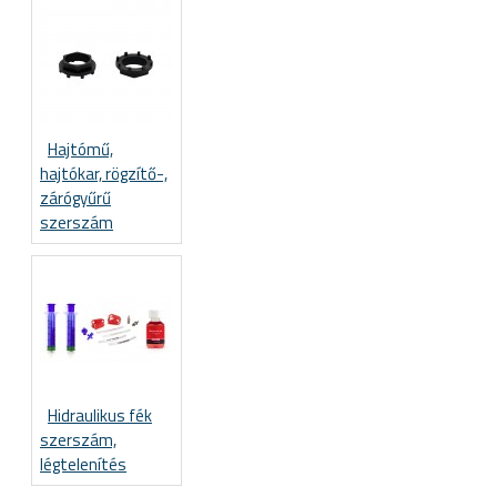
Hajtómű,
hajtókar, rögzítő-,
zárógyűrű
szerszám
Hidraulikus fék
szerszám,
légtelenítés