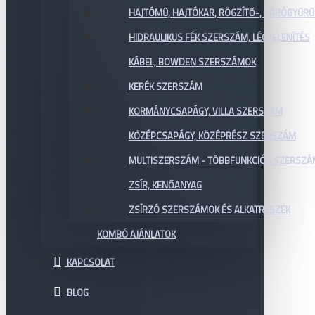
HAJTÓMŰ, HAJTÓKAR, RÖGZÍTŐ-, ZÁRÓGYŰR
HIDRAULIKUS FÉK SZERSZÁM, LÉGTELENÍTÉS
KÁBEL, BOWDEN SZERSZÁMOK
KERÉK SZERSZÁM
KORMÁNYCSAPÁGY, VILLA SZERSZÁM
KÖZÉPCSAPÁGY, KÖZÉPRÉSZ SZERSZÁM
MULTISZERSZÁM - TÖBBFUNKCIÓS SZERSZ
ZSÍR, KENŐANYAG
ZSÍRZÓ SZERSZÁMOK ÉS ALKATRÉSZEK
KOMBÓ AJÁNLATOK
KAPCSOLAT
BLOG