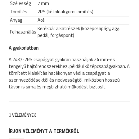
Szélesség
7 mm
Tömítés
2RS (kétoldali gumitömítés)
Anyag
Acél
Kerékpár alkatrészek (középcsapágy, agy,
Felhasználás
pedál, forgáspont)
A gyakorlatban
A 2437-2RS csapágyot gyakran használják 24 mm-es
tengelyű hajtórendszerekhez, például középcsapágyakban. A
tömített kialakítás hatékonyan védi a csapágyat a
szennyeződésektől és nedvességtől, miközben hosszú
távon is sima és megbízható működést biztosít.
VÉLEMÉNYEK
ÍRJON VÉLEMÉNYT A TERMÉKRŐL