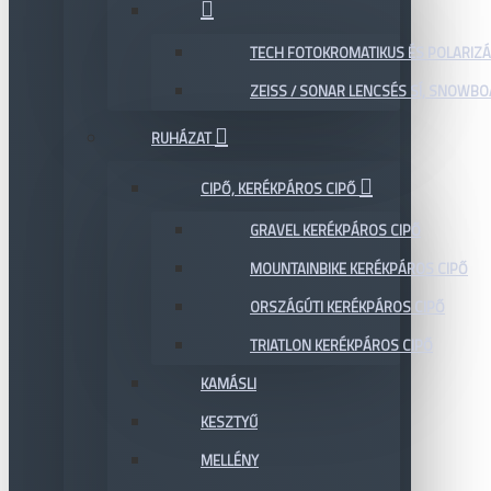
TECH FOTOKROMATIKUS ÉS POLARIZÁ
ZEISS / SONAR LENCSÉS SÍ, SNOWB
RUHÁZAT
CIPŐ, KERÉKPÁROS CIPŐ
GRAVEL KERÉKPÁROS CIPŐ
MOUNTAINBIKE KERÉKPÁROS CIPŐ
ORSZÁGÚTI KERÉKPÁROS CIPŐ
TRIATLON KERÉKPÁROS CIPŐ
KAMÁSLI
KESZTYŰ
MELLÉNY