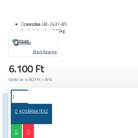
UB-2437-B5
CIKKSZÁM:
0.05kg
SZÁLLÍTÁSI SÚLY:
Black Bearing
6.100 Ft
Nettó ár: 4.803 Ft + ÁFA
TOVÁBBI TERMÉKEK EBBŐL A KATEGÓRIÁBÓL
TOVÁBBI 
KOSÁRBA TESZ