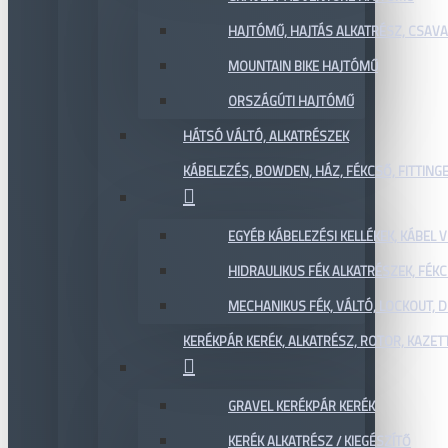
HAJTÓMŰ, HAJTÁS ALKATRÉSZ, CSAVAR
MOUNTAIN BIKE HAJTÓMŰ
ORSZÁGÚTI HAJTÓMŰ
HÁTSÓ VÁLTÓ, ALKATRÉSZEK
KÁBELEZÉS, BOWDEN, HÁZ, FÉKCSŐ, FITTING
EGYÉB KÁBELEZÉSI KELLÉKEK, KÁBEL
HIDRAULIKUS FÉK ALKATRÉSZEK, FÉKC
MECHANIKUS FÉK, VÁLTÓ, LOCKOUT,
KERÉKPÁR KERÉK, ALKATRÉSZ, ROTOR, KAZET
GRAVEL KERÉKPÁR KERÉK
KERÉK ALKATRÉSZ / KIEGÉSZÍTŐ