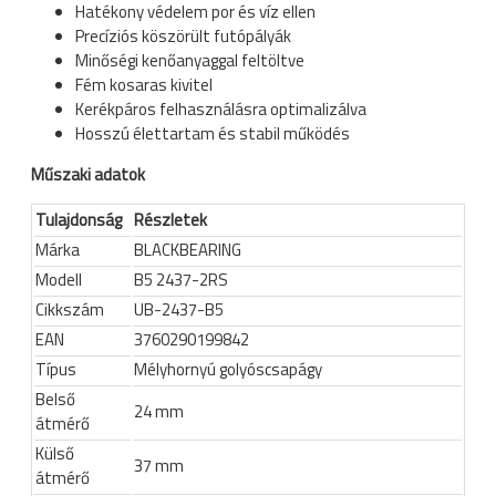
Hatékony védelem por és víz ellen
Precíziós köszörült futópályák
Minőségi kenőanyaggal feltöltve
Fém kosaras kivitel
Kerékpáros felhasználásra optimalizálva
Hosszú élettartam és stabil működés
Műszaki adatok
Tulajdonság
Részletek
Márka
BLACKBEARING
Modell
B5 2437-2RS
Cikkszám
UB-2437-B5
EAN
3760290199842
Típus
Mélyhornyú golyóscsapágy
Belső
24 mm
átmérő
Külső
37 mm
átmérő