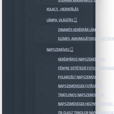
GYERMEK KERÉKPÁROS SISAK
KULACS , HIDRATÁLÁS
LÁMPA, VILÁGÍTÁS
DINAMÓS KERÉKPÁR LÁMPA
ELEMES, AKKUMULÁTOROS, USB TÖL
NAPSZEMÜVEG
KERÉKPÁROS NAPSZEMÜVEGEK
FÉNYRE SÖTÉTEDŐ FOTOKROMATIKU
POLARIZÁLT NAPSZEMÜVEG
NAPSZEMÜVEGEK FUTÁSHOZ
TRIATLONOS NAPSZEMÜVEGEK
NAPSZEMÜVEGEK HEGYMÁSZÁSHOZ,
ITA OLASZ TRIKOLOR NAPSZEMÜVEGE