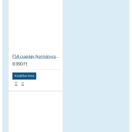
FSA csapágy (kormánycsapágy) ACB micro 1 3/8 zoll 36 x 45 37 x 48.9 x 6.5 mm is-2-138 / MR031 160-6753
8.990 Ft
Kosárba tesz