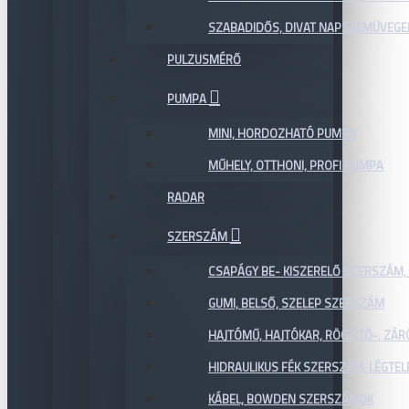
SZABADIDŐS, DIVAT NAPSZEMÜVEGE
PULZUSMÉRŐ
PUMPA
MINI, HORDOZHATÓ PUMPA
MŰHELY, OTTHONI, PROFI PUMPA
RADAR
SZERSZÁM
CSAPÁGY BE- KISZERELŐ SZERSZÁM,
GUMI, BELSŐ, SZELEP SZERSZÁM
HAJTÓMŰ, HAJTÓKAR, RÖGZÍTŐ-, ZÁ
HIDRAULIKUS FÉK SZERSZÁM, LÉGTEL
KÁBEL, BOWDEN SZERSZÁMOK