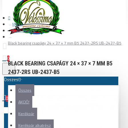
Márka
Black Bearing
Black bearing csapágy 24 × 37 × 7 mm B5 2437-2RS UB-2437-B5
0
BLACK BEARING CSAPÁGY 24 × 37 × 7 MM B5
2437-2RS UB-2437-B5
Összes
Összes
0
AKCIÓ!
Az Ön kosara üres!
Kerékpár
Kerékpár alkatrész