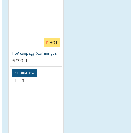
HOT
FSA csapágy (kormánycsapágy) ACB TH-073 ACB 36°x45° 1.5 zoll 40 x 51.8 x 8 mm S MR127 160-6761
6.990 Ft
Kosárba tesz