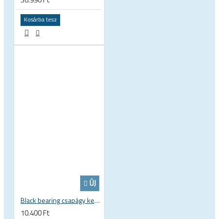
Kosárba tesz
ÚJ
Black bearing csapágy kerámia ceramic 22.2 x 37 x 8 / 11.5 mm B5 222377 2RS EB-22237-C
10.400 Ft