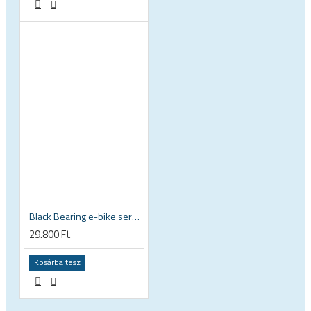
Black Bearing e-bike service kit Bosch Gen 3 full felújító készlet EM-018-BOSCH
29.800 Ft
Kosárba tesz