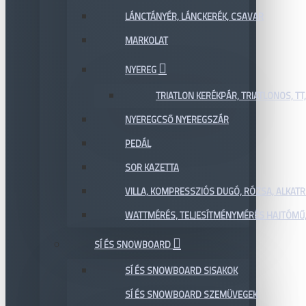
LÁNCTÁNYÉR, LÁNCKERÉK, CSAVAR
MARKOLAT
NYEREG
TRIATLON KERÉKPÁR, TRIATLONOS, TT
NYEREGCSŐ NYEREGSZÁR
PEDÁL
SOR KAZETTA
VILLA, KOMPRESSZIÓS DUGÓ, RÓZSA, ALKAT
WATTMÉRÉS, TELJESÍTMÉNYMÉRÉS HAJTÓMŰ,
SÍ ÉS SNOWBOARD
SÍ ÉS SNOWBOARD SISAKOK
SÍ ÉS SNOWBOARD SZEMÜVEGEK