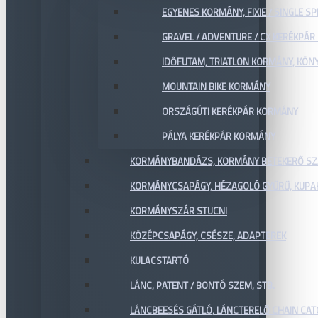
EGYENES KORMÁNY, FIXIE / SINGLE SP
GRAVEL / ADVENTURE / CX KERÉKPÁ
IDŐFUTAM, TRIATLON KORMÁNY, KÖN
MOUNTAIN BIKE KORMÁNY
ORSZÁGÚTI KERÉKPÁR KORMÁNY
PÁLYA KERÉKPÁR KORMÁNY
KORMÁNYBANDÁZS, KORMÁNY BETEKERŐ SZ
KORMÁNYCSAPÁGY, HÉZAGOLÓ GYŰRŰ, KUPA
KORMÁNYSZÁR STUCNI
KÖZÉPCSAPÁGY, CSÉSZE, ADAPTEREK
KULACSTARTÓ
LÁNC, PATENT / BONTÓ SZEM, STB.
LÁNCBEESÉS GÁTLÓ, LÁNCTERELŐ CHAIN CA