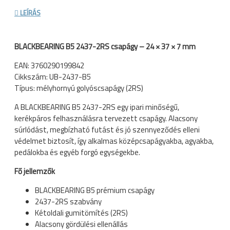
LEÍRÁS
BLACKBEARING B5 2437-2RS csapágy – 24 × 37 × 7 mm
EAN: 3760290199842
Cikkszám: UB-2437-B5
Típus: mélyhornyú golyóscsapágy (2RS)
A BLACKBEARING B5 2437-2RS egy ipari minőségű,
kerékpáros felhasználásra tervezett csapágy. Alacsony
súrlódást, megbízható futást és jó szennyeződés elleni
védelmet biztosít, így alkalmas középcsapágyakba, agyakba,
pedálokba és egyéb forgó egységekbe.
Fő jellemzők
BLACKBEARING B5 prémium csapágy
2437-2RS szabvány
Kétoldali gumitömítés (2RS)
Alacsony gördülési ellenállás