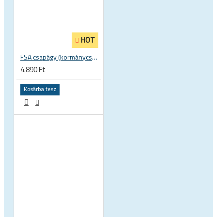
HOT
FSA csapágy (kormánycsapágy) ACB 45 x 45 30.5 x 41.8 x 8 mm 1 1/8 zoll TH 870E-RS MR121 160-1647
4.890 Ft
Kosárba tesz