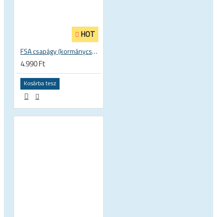
HOT
FSA csapágy (kormánycsapágy) TH-873 ACB 36°x45° 1 1/8 zoll S 30.15 x 41 x 6.5 mm MR122 160-0014000000
4.990 Ft
Kosárba tesz