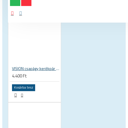
VISION csapágy kerékpár kerék kerékagy 17x30x7 mm 30 x 17 x 7 mm 6903 RS RZ ISB 752-13353ISB
4.400 Ft
Kosárba tesz