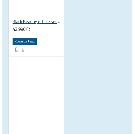
Black Bearing e-bike service kit Giant Sync Drive Core full felújító készlet EM-001-GIANT
42.990 Ft
Kosárba tesz