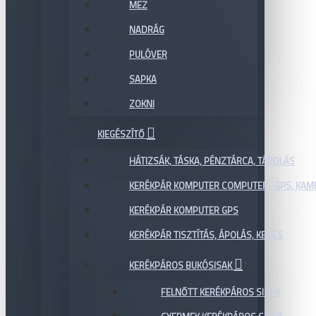
MEZ
NADRÁG
PULÓVER
SAPKA
ZOKNI
KIEGÉSZÍTŐ
HÁTIZSÁK, TÁSKA, PÉNZTÁRCA, TÁROLÁS
KERÉKPÁR KOMPUTER COMPUTER , GPS, KAM
KERÉKPÁR KOMPUTER GPS
KERÉKPÁR TISZTÍTÁS, ÁPOLÁS, KENÉS
KERÉKPÁROS BUKÓSISAK
FELNŐTT KERÉKPÁROS SISAK