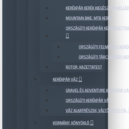
KERÉKPÁR KERÉK KIEGÉSZÍTŐK KELLÉK
MOUNTAIN BIKE, MTB KERÉK
ORSZÁGÚTI KERÉKPÁR KERÉKSZETTEK
ORSZÁGÚTI FELNIFÉKES KERÉ
ORSZÁGÚTI TÁRCSAFÉKES KE
ROTOR, KAZETTATEST
KERÉKPÁR VÁZ
GRAVEL ÉS ADVENTURE KERÉKPÁR VÁ
ORSZÁGÚTI KERÉKPÁR VÁZ
VÁZ ALKATRÉSZEK, VÁLTÓTARTÓ FÜL, 
KORMÁNY, KÖNYÖKLŐ