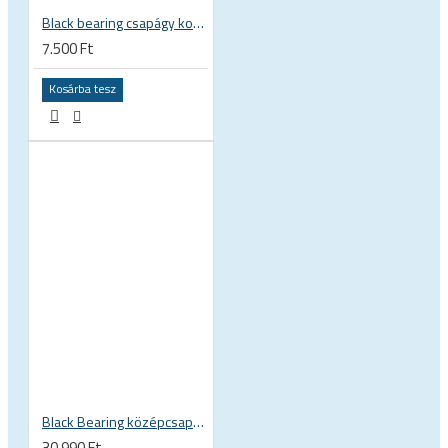
Black bearing csapágy kormánycsapágy 35 × 45.3 × 7.3 mm 45° / 45° mm HB-C16
7.500 Ft
Kosárba tesz
Black Bearing középcsapágy kerámia csapágyas PressFit BB 41 86 - 92 mm Shimano 24 mm / SRAM GXP tengelyhez ceramic BB-41-86/92-24-C
30.990 Ft