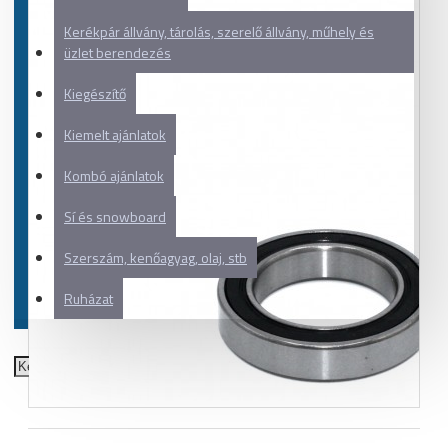
Kerékpár állvány, tárolás, szerelő állvány, műhely és
üzlet berendezés
Kiegészítő
Kiemelt ajánlatok
Kombó ajánlatok
Sí és snowboard
Szerszám, kenőagyag, olaj, stb
Ruházat