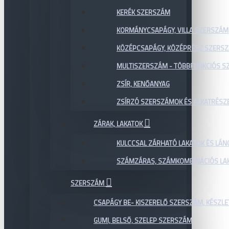
KERÉK SZERSZÁM
KORMÁNYCSAPÁGY, VILLA SZERSZÁM
KÖZÉPCSAPÁGY, KÖZÉPRÉSZ SZERS
MULTISZERSZÁM - TÖBBFUNKCIÓS 
ZSÍR, KENŐANYAG
ZSÍRZÓ SZERSZÁMOK ÉS ALKATRÉSZ
ZÁRAK, LAKATOK
KULCCSAL ZÁRHATÓ LAKATOK ÉS LÁN
SZÁMZÁRAS, SZÁMKOMBINÁCIÓS LAK
SZERSZÁM
CSAPÁGY BE- KISZERELŐ SZERSZÁM, KÉSZLE
GUMI, BELSŐ, SZELEP SZERSZÁM