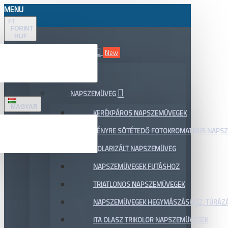
MENU
FT
FORINT
HUF
ÖSSZES TERMÉK
New
AKCIÓ
NAPSZEMÜVEG
MAGYAR
KERÉKPÁROS NAPSZEMÜVEGEK
FÉNYRE SÖTÉTEDŐ FOTOKROMATIKUS NAPS
POLARIZÁLT NAPSZEMÜVEG
NAPSZEMÜVEGEK FUTÁSHOZ
TRIATLONOS NAPSZEMÜVEGEK
NAPSZEMÜVEGEK HEGYMÁSZÁSHOZ, TÚRÁZ
ITA OLASZ TRIKOLOR NAPSZEMÜVEGEK