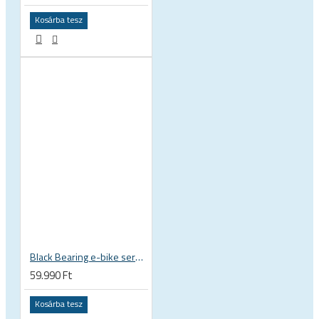
Kosárba tesz
Black Bearing e-bike service kit Bosch Gen 4 full felújító készlet EM-026-BOSCH
59.990 Ft
Kosárba tesz