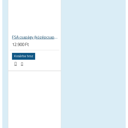
FSA csapágy (középcsapágy) KIT, országúti BB30 68mm, BB-OS6000 rozsdamentes acél, seeger 200-3002
12.900 Ft
Kosárba tesz