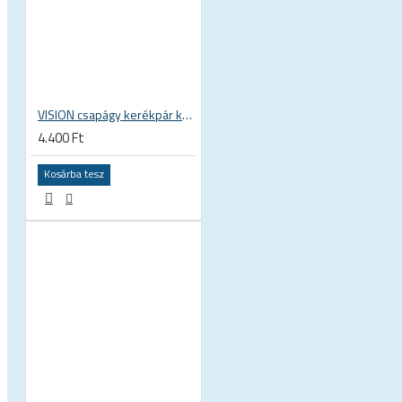
 KERÉKPÁROS CIPŐK
VISION csapágy kerékpár kerék kerékagy 17x30x7 mm 30 x 17 x 7 mm 6903 RS RZ ISB 752-13353ISB
4.400 Ft
Kosárba tesz
KERÉKPÁR ALKATRÉSZEK