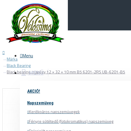
Menu
0
Your Cart
Menu
Márka
Black Bearing
Black bearing csapágy 12 × 32 × 10 mm B5 6201-2RS UB-6201-B5
MENÜ
AKCIÓ!
Napszemüveg
Kerékpáros napszemüvegek
Fényre sötétedő (fotokromatikus) napszemüveg
Polarizált napszemüveg