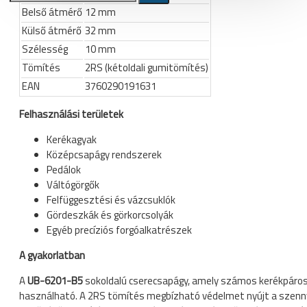
Belső átmérő
12 mm
Külső átmérő
Kerékpár állvány, tárolás,
32 mm
szerelő állvány, műhely és üzlet
Szélesség
10 mm
berendezés
Tömítés
2RS (kétoldali gumitömítés)
Állvány, tároló, fali tartó konzol, kampó
EAN
3760290191631
Szerelő állványok
Felhasználási területek
Ruházat
Kerékagyak
Cipő, kerékpáros cipő
Középcsapágy rendszerek
Pedálok
Kamásli
Váltógörgők
Kesztyű
Felfüggesztési és vázcsuklók
Gördeszkák és görkorcsolyák
Mellény
Egyéb precíziós forgóalkatrészek
Összes termék
A gyakorlatban
Kombó ajánlatok
A
UB-6201-B5
sokoldalú cserecsapágy, amely számos kerékpáro
használható. A 2RS tömítés megbízható védelmet nyújt a szen
Sí és snowboard