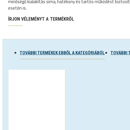
minőségű kialakítás sima, hatékony és tartós működést biztosít
Sí és snowboard sisakok
esetén is.
Sí és snowboard szemüvegek
ÍRJON VÉLEMÉNYT A TERMÉKRŐL
TOVÁBBI TERMÉKEK EBBŐL A KATEGÓRIÁBÓL
TOVÁBBI 
E SÖTÉTEDŐ NAPSZEMÜVEGEK