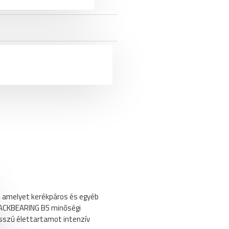
 amelyet kerékpáros és egyéb
LACKBEARING B5 minőségi
osszú élettartamot intenzív