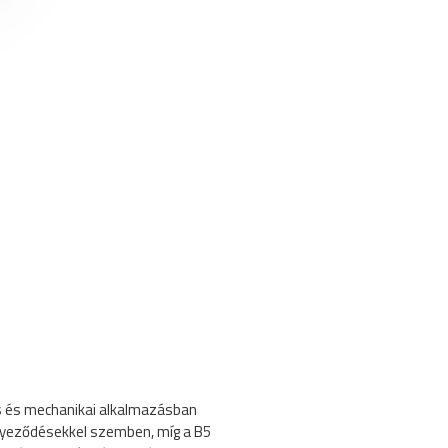
s és mechanikai alkalmazásban
nyeződésekkel szemben, míg a B5