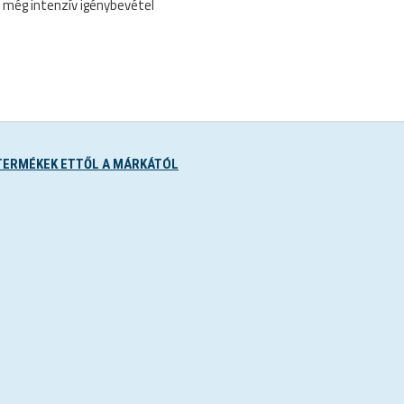
 még intenzív igénybevétel
TERMÉKEK ETTŐL A MÁRKÁTÓL