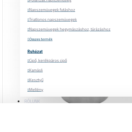
Napszemüvegek futáshoz
Triatlonos napszemüvegek
Napszemüvegek hegymászáshoz, túrázáshoz
Összes termék
Ruházat
Cipő, kerékpáros cipő
Kamásli
Kesztyű
Mellény
Mez
RÓLUNK
Nadrág
Pulóver
BLACK BEARING CSAPÁGY 12 × 32 × 10
Sapka