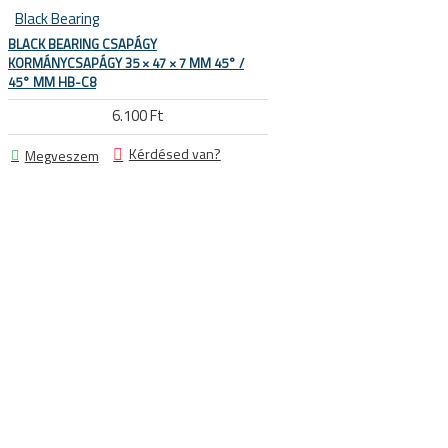
Black Bearing
BLACK BEARING CSAPÁGY
KORMÁNYCSAPÁGY 35 × 47 × 7 MM 45° /
45° MM HB-C8
6.100 Ft
 KERÉKPÁROS CIPŐK
Kérdésed van?
Megveszem
KERÉKPÁR ALKATRÉSZEK