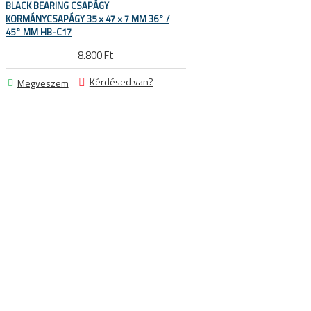
BLACK BEARING CSAPÁGY
Sí és snowboard sisakok
KORMÁNYCSAPÁGY 35 × 47 × 7 MM 36° /
45° MM HB-C17
Sí és snowboard szemüvegek
8.800 Ft
Kérdésed van?
Megveszem
E SÖTÉTEDŐ NAPSZEMÜVEGEK