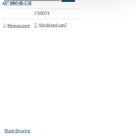
45° MM HB-C16
7.500 Ft
Kerékpár állvány, tárolás,
szerelő állvány, műhely és üzlet
Kérdésed van?
Megveszem
berendezés
Állvány, tároló, fali tartó konzol, kampó
Szerelő állványok
Ruházat
Cipő, kerékpáros cipő
Kamásli
Kesztyű
Mellény
Összes termék
Kombó ajánlatok
Black Bearing
Sí és snowboard