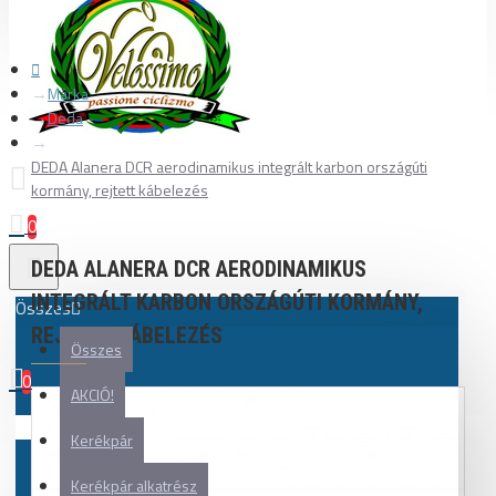
Márka
Deda
DEDA Alanera DCR aerodinamikus integrált karbon országúti
kormány, rejtett kábelezés
0
DEDA ALANERA DCR AERODINAMIKUS
INTEGRÁLT KARBON ORSZÁGÚTI KORMÁNY,
Összes
REJTETT KÁBELEZÉS
Összes
0
AKCIÓ!
Az Ön kosara üres!
Kerékpár
Kerékpár alkatrész