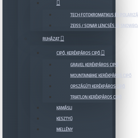
TECH FOTOKROMATIKUS ÉS POLARIZÁ
ZEISS / SONAR LENCSÉS SÍ, SNOWB
RUHÁZAT
CIPŐ, KERÉKPÁROS CIPŐ
GRAVEL KERÉKPÁROS CIPŐ
MOUNTAINBIKE KERÉKPÁROS CIPŐ
ORSZÁGÚTI KERÉKPÁROS CIPŐ
TRIATLON KERÉKPÁROS CIPŐ
KAMÁSLI
KESZTYŰ
MELLÉNY