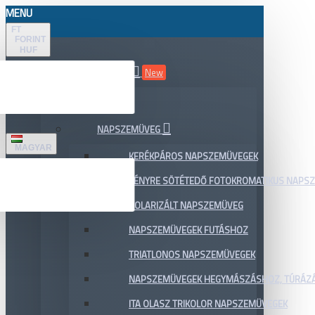
MENU
FT
FORINT
HUF
ÖSSZES TERMÉK
New
AKCIÓ
NAPSZEMÜVEG
MAGYAR
KERÉKPÁROS NAPSZEMÜVEGEK
FÉNYRE SÖTÉTEDŐ FOTOKROMATIKUS NAPS
POLARIZÁLT NAPSZEMÜVEG
NAPSZEMÜVEGEK FUTÁSHOZ
TRIATLONOS NAPSZEMÜVEGEK
NAPSZEMÜVEGEK HEGYMÁSZÁSHOZ, TÚRÁZ
ITA OLASZ TRIKOLOR NAPSZEMÜVEGEK