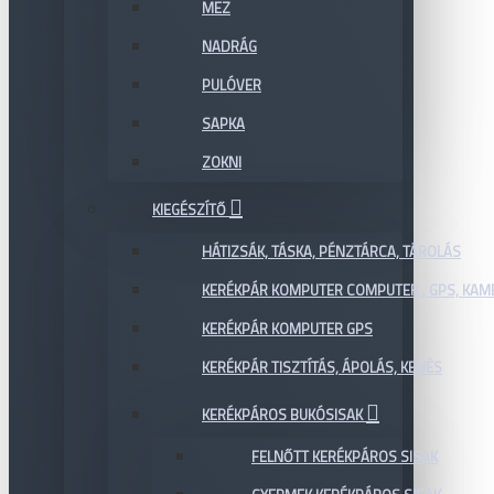
MEZ
NADRÁG
PULÓVER
SAPKA
ZOKNI
KIEGÉSZÍTŐ
HÁTIZSÁK, TÁSKA, PÉNZTÁRCA, TÁROLÁS
KERÉKPÁR KOMPUTER COMPUTER , GPS, KAM
KERÉKPÁR KOMPUTER GPS
KERÉKPÁR TISZTÍTÁS, ÁPOLÁS, KENÉS
KERÉKPÁROS BUKÓSISAK
FELNŐTT KERÉKPÁROS SISAK