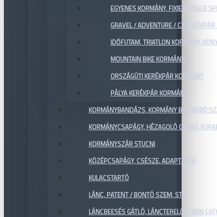
EGYENES KORMÁNY, FIXIE / SINGLE SP
GRAVEL / ADVENTURE / CX KERÉKPÁ
IDŐFUTAM, TRIATLON KORMÁNY, KÖN
MOUNTAIN BIKE KORMÁNY
ORSZÁGÚTI KERÉKPÁR KORMÁNY
PÁLYA KERÉKPÁR KORMÁNY
KORMÁNYBANDÁZS, KORMÁNY BETEKERŐ SZ
KORMÁNYCSAPÁGY, HÉZAGOLÓ GYŰRŰ, KUPA
KORMÁNYSZÁR STUCNI
KÖZÉPCSAPÁGY, CSÉSZE, ADAPTEREK
KULACSTARTÓ
LÁNC, PATENT / BONTÓ SZEM, STB.
LÁNCBEESÉS GÁTLÓ, LÁNCTERELŐ CHAIN CA