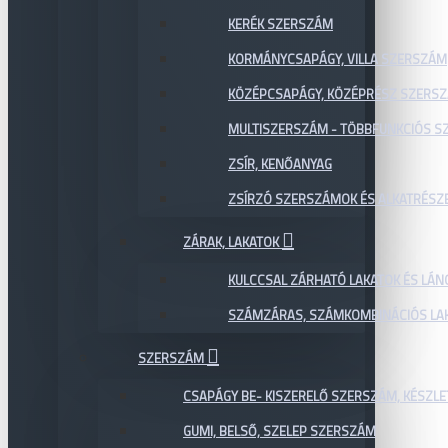
KERÉK SZERSZÁM
KORMÁNYCSAPÁGY, VILLA SZERSZÁM
KÖZÉPCSAPÁGY, KÖZÉPRÉSZ SZERS
MULTISZERSZÁM - TÖBBFUNKCIÓS 
ZSÍR, KENŐANYAG
ZSÍRZÓ SZERSZÁMOK ÉS ALKATRÉSZ
ZÁRAK, LAKATOK
KULCCSAL ZÁRHATÓ LAKATOK ÉS LÁN
SZÁMZÁRAS, SZÁMKOMBINÁCIÓS LAK
SZERSZÁM
CSAPÁGY BE- KISZERELŐ SZERSZÁM, KÉSZLE
GUMI, BELSŐ, SZELEP SZERSZÁM