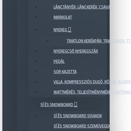
LÁNCTÁNYÉR, LÁNCKERÉK, CSAVAR
MARKOLAT
NYEREG
TRIATLON KERÉKPÁR, TRIATLONOS, TT
NYEREGCSŐ NYEREGSZÁR
PEDÁL
SOR KAZETTA
VILLA, KOMPRESSZIÓS DUGÓ, RÓZSA, ALKAT
WATTMÉRÉS, TELJESÍTMÉNYMÉRÉS HAJTÓMŰ,
SÍ ÉS SNOWBOARD
SÍ ÉS SNOWBOARD SISAKOK
SÍ ÉS SNOWBOARD SZEMÜVEGEK