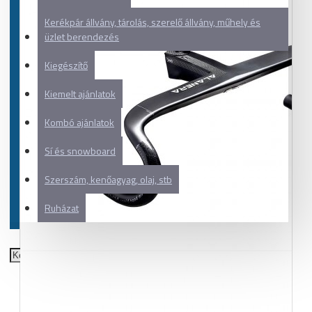
Kerékpár állvány, tárolás, szerelő állvány, műhely és
üzlet berendezés
Kiegészítő
Kiemelt ajánlatok
Kombó ajánlatok
Sí és snowboard
Szerszám, kenőagyag, olaj, stb
Ruházat