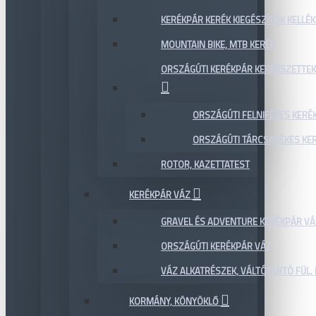
KERÉKPÁR KERÉK KIEGÉSZÍTŐK KELLÉK
MOUNTAIN BIKE, MTB KERÉK
ORSZÁGÚTI KERÉKPÁR KERÉKSZETTEK
ORSZÁGÚTI FELNIFÉKES KERÉ
ORSZÁGÚTI TÁRCSAFÉKES KE
ROTOR, KAZETTATEST
KERÉKPÁR VÁZ
GRAVEL ÉS ADVENTURE KERÉKPÁR VÁ
ORSZÁGÚTI KERÉKPÁR VÁZ
VÁZ ALKATRÉSZEK, VÁLTÓTARTÓ FÜL, 
KORMÁNY, KÖNYÖKLŐ