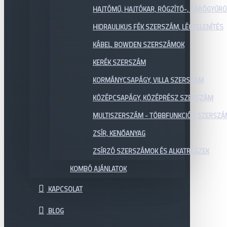
HAJTÓMŰ, HAJTÓKAR, RÖGZÍTŐ-, ZÁRÓGYŰR
HIDRAULIKUS FÉK SZERSZÁM, LÉGTELENÍTÉS
KÁBEL, BOWDEN SZERSZÁMOK
KERÉK SZERSZÁM
KORMÁNYCSAPÁGY, VILLA SZERSZÁM
KÖZÉPCSAPÁGY, KÖZÉPRÉSZ SZERSZÁM
MULTISZERSZÁM - TÖBBFUNKCIÓS SZERSZ
ZSÍR, KENŐANYAG
ZSÍRZÓ SZERSZÁMOK ÉS ALKATRÉSZEK
KOMBÓ AJÁNLATOK
KAPCSOLAT
BLOG