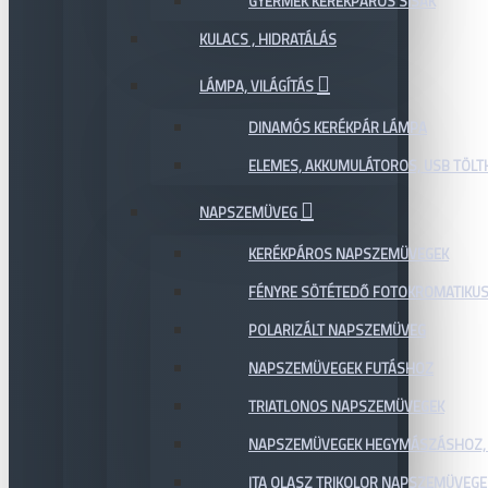
GYERMEK KERÉKPÁROS SISAK
KULACS , HIDRATÁLÁS
LÁMPA, VILÁGÍTÁS
DINAMÓS KERÉKPÁR LÁMPA
ELEMES, AKKUMULÁTOROS, USB TÖL
NAPSZEMÜVEG
KERÉKPÁROS NAPSZEMÜVEGEK
FÉNYRE SÖTÉTEDŐ FOTOKROMATIKU
POLARIZÁLT NAPSZEMÜVEG
NAPSZEMÜVEGEK FUTÁSHOZ
TRIATLONOS NAPSZEMÜVEGEK
NAPSZEMÜVEGEK HEGYMÁSZÁSHOZ,
ITA OLASZ TRIKOLOR NAPSZEMÜVEGE