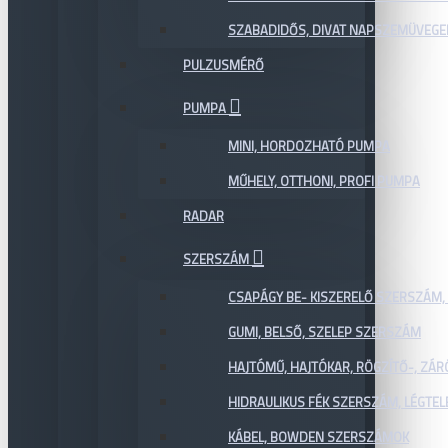
SZABADIDŐS, DIVAT NAPSZEMÜVEGE
PULZUSMÉRŐ
PUMPA
MINI, HORDOZHATÓ PUMPA
MŰHELY, OTTHONI, PROFI PUMPA
RADAR
SZERSZÁM
CSAPÁGY BE- KISZERELŐ SZERSZÁM,
GUMI, BELSŐ, SZELEP SZERSZÁM
HAJTÓMŰ, HAJTÓKAR, RÖGZÍTŐ-, ZÁ
HIDRAULIKUS FÉK SZERSZÁM, LÉGTEL
KÁBEL, BOWDEN SZERSZÁMOK