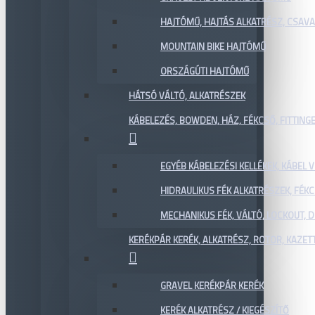
HAJTÓMŰ, HAJTÁS ALKATRÉSZ, CSAVAR
MOUNTAIN BIKE HAJTÓMŰ
ORSZÁGÚTI HAJTÓMŰ
HÁTSÓ VÁLTÓ, ALKATRÉSZEK
KÁBELEZÉS, BOWDEN, HÁZ, FÉKCSŐ, FITTING
EGYÉB KÁBELEZÉSI KELLÉKEK, KÁBEL
HIDRAULIKUS FÉK ALKATRÉSZEK, FÉKC
MECHANIKUS FÉK, VÁLTÓ, LOCKOUT,
KERÉKPÁR KERÉK, ALKATRÉSZ, ROTOR, KAZET
GRAVEL KERÉKPÁR KERÉK
KERÉK ALKATRÉSZ / KIEGÉSZÍTŐ