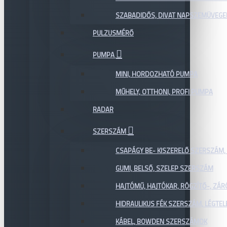
SZABADIDŐS, DIVAT NAPSZEMÜVEGE
PULZUSMÉRŐ
PUMPA
MINI, HORDOZHATÓ PUMPA
MŰHELY, OTTHONI, PROFI PUMPA
RADAR
SZERSZÁM
CSAPÁGY BE- KISZERELŐ SZERSZÁM,
GUMI, BELSŐ, SZELEP SZERSZÁM
HAJTÓMŰ, HAJTÓKAR, RÖGZÍTŐ-, ZÁ
HIDRAULIKUS FÉK SZERSZÁM, LÉGTEL
KÁBEL, BOWDEN SZERSZÁMOK