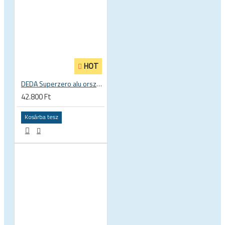
HOT
DEDA Superzero alu országúti kerékpár kompakt hajlítású kormány
42.800 Ft
Kosárba tesz