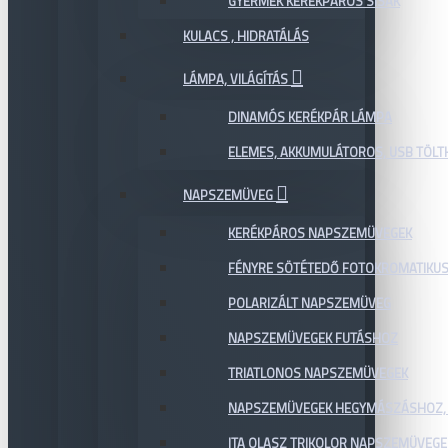
GYERMEK KERÉKPÁROS SISAK
KULACS , HIDRATÁLÁS
LÁMPA, VILÁGÍTÁS
DINAMÓS KERÉKPÁR LÁMPA
ELEMES, AKKUMULÁTOROS, USB TÖL
NAPSZEMÜVEG
KERÉKPÁROS NAPSZEMÜVEGEK
FÉNYRE SÖTÉTEDŐ FOTOKROMATIKU
POLARIZÁLT NAPSZEMÜVEG
NAPSZEMÜVEGEK FUTÁSHOZ
TRIATLONOS NAPSZEMÜVEGEK
NAPSZEMÜVEGEK HEGYMÁSZÁSHOZ,
ITA OLASZ TRIKOLOR NAPSZEMÜVEGE