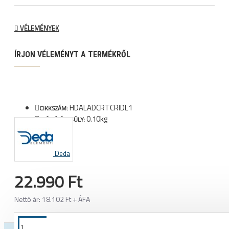
VÉLEMÉNYEK
ÍRJON VÉLEMÉNYT A TERMÉKRŐL
HDALADCRTCRIDL1
CIKKSZÁM:
0.10kg
SZÁLLÍTÁSI SÚLY:
Deda
22.990 Ft
Nettó ár: 18.102 Ft + ÁFA