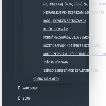
HAJTÓMŰ, HAJTÓKAR, RÖGZÍTŐ-, ZÁRÓGYŰR
HIDRAULIKUS FÉK SZERSZÁM, LÉGTELENÍTÉS
KÁBEL, BOWDEN SZERSZÁMOK
KERÉK SZERSZÁM
KORMÁNYCSAPÁGY, VILLA SZERSZÁM
KÖZÉPCSAPÁGY, KÖZÉPRÉSZ SZERSZÁM
MULTISZERSZÁM - TÖBBFUNKCIÓS SZERSZ
ZSÍR, KENŐANYAG
ZSÍRZÓ SZERSZÁMOK ÉS ALKATRÉSZEK
KOMBÓ AJÁNLATOK
KAPCSOLAT
BLOG