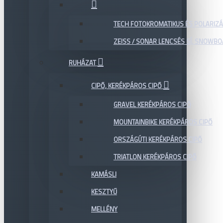
TECH FOTOKROMATIKUS ÉS POLARIZÁ
ZEISS / SONAR LENCSÉS SÍ, SNOWB
RUHÁZAT
CIPŐ, KERÉKPÁROS CIPŐ
GRAVEL KERÉKPÁROS CIPŐ
MOUNTAINBIKE KERÉKPÁROS CIPŐ
ORSZÁGÚTI KERÉKPÁROS CIPŐ
TRIATLON KERÉKPÁROS CIPŐ
KAMÁSLI
KESZTYŰ
MELLÉNY