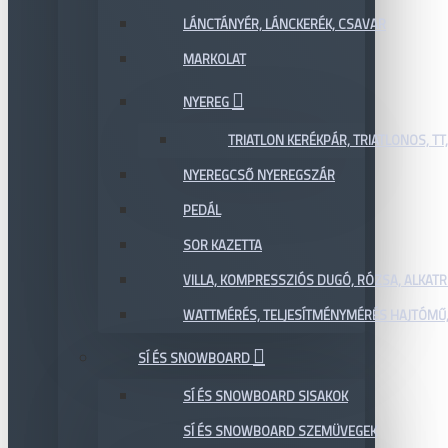
LÁNCTÁNYÉR, LÁNCKERÉK, CSAVAR
MARKOLAT
NYEREG
TRIATLON KERÉKPÁR, TRIATLONOS, TT
NYEREGCSŐ NYEREGSZÁR
PEDÁL
SOR KAZETTA
VILLA, KOMPRESSZIÓS DUGÓ, RÓZSA, ALKAT
WATTMÉRÉS, TELJESÍTMÉNYMÉRÉS HAJTÓMŰ,
SÍ ÉS SNOWBOARD
SÍ ÉS SNOWBOARD SISAKOK
SÍ ÉS SNOWBOARD SZEMÜVEGEK