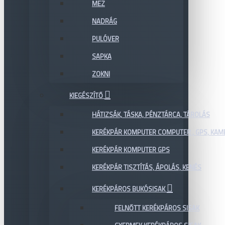
MEZ
NADRÁG
PULÓVER
SAPKA
ZOKNI
KIEGÉSZÍTŐ
HÁTIZSÁK, TÁSKA, PÉNZTÁRCA, TÁROLÁS
KERÉKPÁR KOMPUTER COMPUTER , GPS, KAM
KERÉKPÁR KOMPUTER GPS
KERÉKPÁR TISZTÍTÁS, ÁPOLÁS, KENÉS
KERÉKPÁROS BUKÓSISAK
FELNŐTT KERÉKPÁROS SISAK