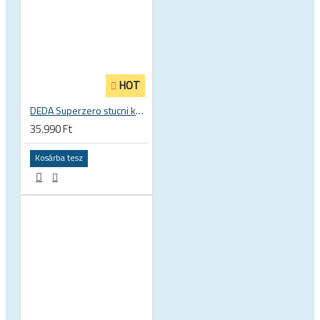
HOT
DEDA Superzero stucni kormányszár
35.990 Ft
Kosárba tesz