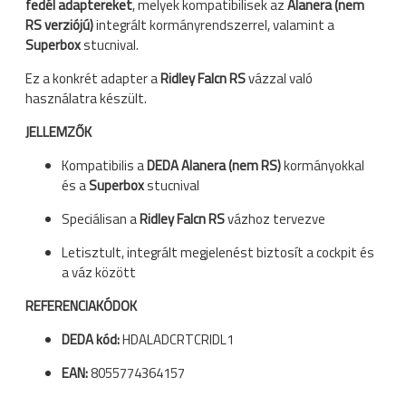
fedél adaptereket
, melyek kompatibilisek az
Alanera (nem
RS verziójú)
integrált kormányrendszerrel, valamint a
Superbox
stucnival.
Ez a konkrét adapter a
Ridley Falcn RS
vázzal való
használatra készült.
JELLEMZŐK
Kompatibilis a
DEDA Alanera (nem RS)
kormányokkal
és a
Superbox
stucnival
Speciálisan a
Ridley Falcn RS
vázhoz tervezve
Letisztult, integrált megjelenést biztosít a cockpit és
a váz között
REFERENCIAKÓDOK
DEDA kód:
HDALADCRTCRIDL1
EAN:
8055774364157