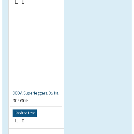
DEDA Superleggera 35 karbon országúti kormány
90.990 Ft
Kosárba tesz