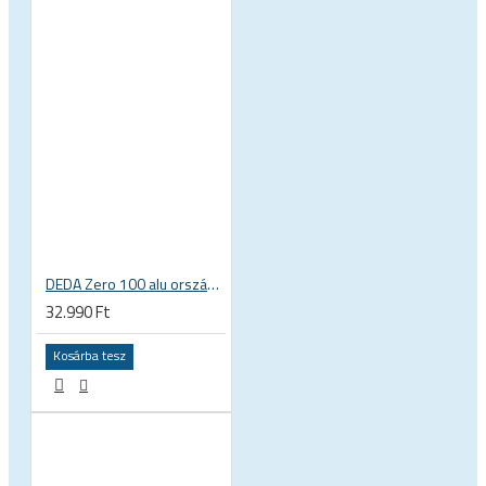
DEDA Zero 100 alu országúti kerékpár kormány
32.990 Ft
Kosárba tesz