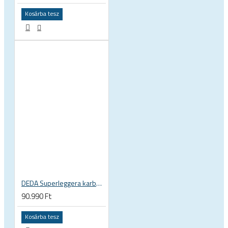
Kosárba tesz
DEDA Superleggera karbon országúti kormány
90.990 Ft
Kosárba tesz