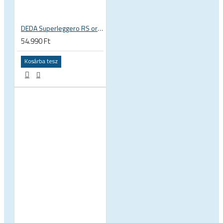
DEDA Superleggero RS országúti kerékpár kormányszár, stucni
54.990 Ft
Kosárba tesz