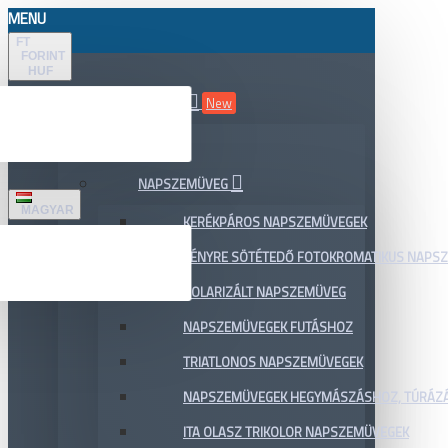
MENU
FT
FORINT
HUF
ÖSSZES TERMÉK
New
AKCIÓ
NAPSZEMÜVEG
MAGYAR
KERÉKPÁROS NAPSZEMÜVEGEK
FÉNYRE SÖTÉTEDŐ FOTOKROMATIKUS NAPS
POLARIZÁLT NAPSZEMÜVEG
NAPSZEMÜVEGEK FUTÁSHOZ
TRIATLONOS NAPSZEMÜVEGEK
NAPSZEMÜVEGEK HEGYMÁSZÁSHOZ, TÚRÁZ
ITA OLASZ TRIKOLOR NAPSZEMÜVEGEK