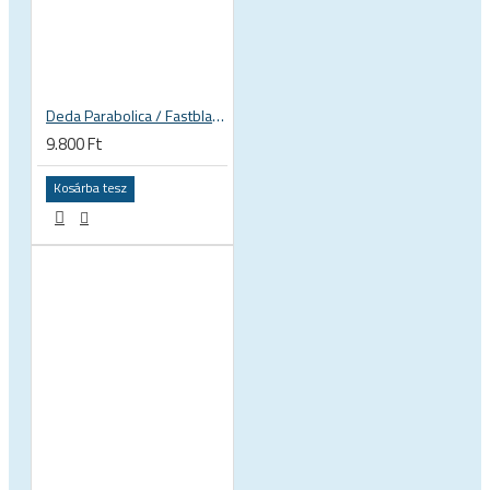
Deda Parabolica / Fastblack könyöklő platform (pár, csavarokkal) alkatrész
9.800 Ft
Kosárba tesz