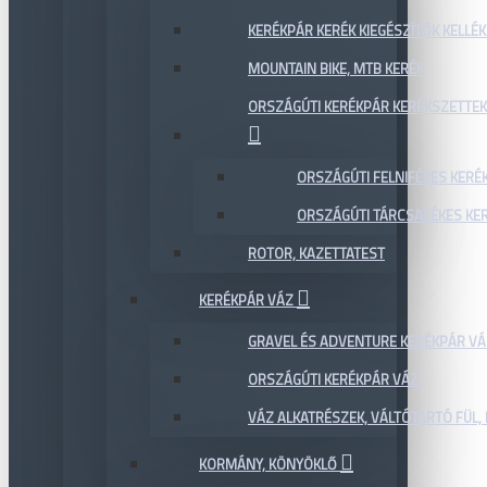
KERÉKPÁR KERÉK KIEGÉSZÍTŐK KELLÉK
MOUNTAIN BIKE, MTB KERÉK
ORSZÁGÚTI KERÉKPÁR KERÉKSZETTEK
ORSZÁGÚTI FELNIFÉKES KERÉ
ORSZÁGÚTI TÁRCSAFÉKES KE
ROTOR, KAZETTATEST
KERÉKPÁR VÁZ
GRAVEL ÉS ADVENTURE KERÉKPÁR VÁ
ORSZÁGÚTI KERÉKPÁR VÁZ
VÁZ ALKATRÉSZEK, VÁLTÓTARTÓ FÜL, 
KORMÁNY, KÖNYÖKLŐ