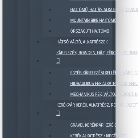
HAJTÓMŰ, HAJTÁS ALKATRÉSZ, CSAVAR
MOUNTAIN BIKE HAJTÓMŰ
ORSZÁGÚTI HAJTÓMŰ
HÁTSÓ VÁLTÓ, ALKATRÉSZEK
KÁBELEZÉS, BOWDEN, HÁZ, FÉKCSŐ, FITTING
EGYÉB KÁBELEZÉSI KELLÉKEK, KÁBEL
HIDRAULIKUS FÉK ALKATRÉSZEK, FÉKC
MECHANIKUS FÉK, VÁLTÓ, LOCKOUT,
KERÉKPÁR KERÉK, ALKATRÉSZ, ROTOR, KAZET
GRAVEL KERÉKPÁR KERÉK
KERÉK ALKATRÉSZ / KIEGÉSZÍTŐ