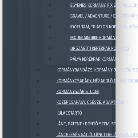
EGYENES KORMÁNY, FIXIE / SINGLE SP
GRAVEL / ADVENTURE / CX KERÉKPÁ
IDŐFUTAM, TRIATLON KORMÁNY, KÖN
MOUNTAIN BIKE KORMÁNY
ORSZÁGÚTI KERÉKPÁR KORMÁNY
PÁLYA KERÉKPÁR KORMÁNY
KORMÁNYBANDÁZS, KORMÁNY BETEKERŐ SZ
KORMÁNYCSAPÁGY, HÉZAGOLÓ GYŰRŰ, KUPA
KORMÁNYSZÁR STUCNI
KÖZÉPCSAPÁGY, CSÉSZE, ADAPTEREK
KULACSTARTÓ
LÁNC, PATENT / BONTÓ SZEM, STB.
LÁNCBEESÉS GÁTLÓ, LÁNCTERELŐ CHAIN CA