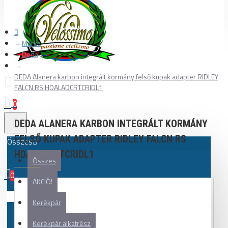
Márka
Deda
DEDA Alanera karbon integrált kormány felső kupak adapter RIDLEY
FALCN RS HDALADCRTCRIDL1
0
DEDA ALANERA KARBON INTEGRÁLT KORMÁNY
FELSŐ KUPAK ADAPTER RIDLEY FALCN RS
Összes
HDALADCRTCRIDL1
Összes
0
AKCIÓ!
Az Ön kosara üres!
Kerékpár
Kerékpár alkatrész