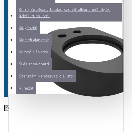
Kerékpár állvány, tárolás, szerelő állvány, műhely és
üzlet berendezés
Kiegészítő
Kiemelt ajánlatok
Kombó ajánlatok
Sí és snowboard
Szerszám, kenőagyag, olaj, stb
Ruházat