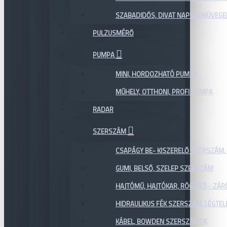
SZABADIDŐS, DIVAT NAPSZEMÜVEGE
PULZUSMÉRŐ
PUMPA
MINI, HORDOZHATÓ PUMPA
MŰHELY, OTTHONI, PROFI PUMPA
RADAR
SZERSZÁM
CSAPÁGY BE- KISZERELŐ SZERSZÁM,
GUMI, BELSŐ, SZELEP SZERSZÁM
HAJTÓMŰ, HAJTÓKAR, RÖGZÍTŐ-, ZÁ
HIDRAULIKUS FÉK SZERSZÁM, LÉGTEL
KÁBEL, BOWDEN SZERSZÁMOK