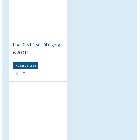
ELVEDES hátsó váltó görgő, fogaskerék, rozsdamentes, tömített ABEC 5 csapágy, Shimano SRAM Campagnolo 9 10 11s CP2017086
6.200 Ft
Kosárba tesz