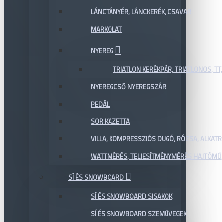
LÁNCTÁNYÉR, LÁNCKERÉK, CSAVAR
MARKOLAT
NYEREG
TRIATLON KERÉKPÁR, TRIATLONOS, TT
NYEREGCSŐ NYEREGSZÁR
PEDÁL
SOR KAZETTA
VILLA, KOMPRESSZIÓS DUGÓ, RÓZSA, ALKAT
WATTMÉRÉS, TELJESÍTMÉNYMÉRÉS HAJTÓMŰ,
SÍ ÉS SNOWBOARD
SÍ ÉS SNOWBOARD SISAKOK
SÍ ÉS SNOWBOARD SZEMÜVEGEK