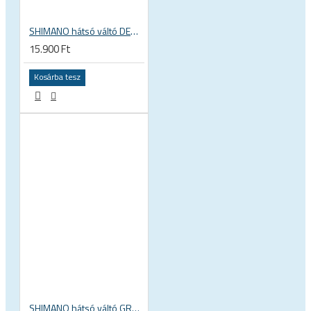
SHIMANO hátsó váltó DEORE RDM5120-SGS 10 11 1x 2x sebességes mtb mountain bike dobozos RD-M5120-SGS
15.900 Ft
Kosárba tesz
SHIMANO hátsó váltó GRX 10 SGS sebességes országúti gravel RD-RX400