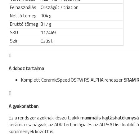
Felhasználás
Országút / triatlon
Nettó tömeg
104 g
Bruttó tömeg
317 g
SKU
117449
Szín
Ezüst
A doboz tartalma
Komplett CeramicSpeed OSPW RS ALPHA rendszer
SRAM RE
A gyakorlatban
Ez a rendszer azoknak készült, akik
maximális hajtáshatékonyság
kerámia csapágyak, az ADR technológia és az ALPHA Disc kialakít
körülmények között is.