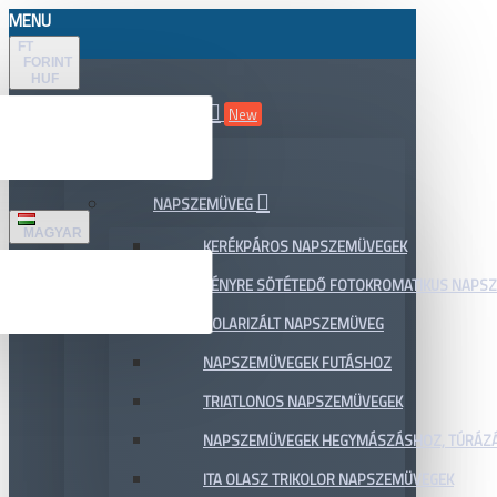
MENU
FT
FORINT
HUF
ÖSSZES TERMÉK
New
AKCIÓ
NAPSZEMÜVEG
MAGYAR
KERÉKPÁROS NAPSZEMÜVEGEK
FÉNYRE SÖTÉTEDŐ FOTOKROMATIKUS NAPS
POLARIZÁLT NAPSZEMÜVEG
NAPSZEMÜVEGEK FUTÁSHOZ
TRIATLONOS NAPSZEMÜVEGEK
NAPSZEMÜVEGEK HEGYMÁSZÁSHOZ, TÚRÁZ
ITA OLASZ TRIKOLOR NAPSZEMÜVEGEK