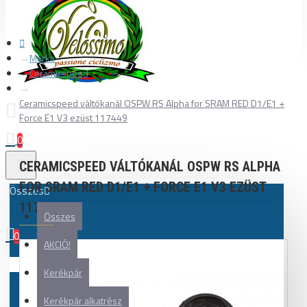
Márka
Ceramicspeed
Ceramicspeed váltókanál OSPW RS Alpha for SRAM RED D1/E1 +
Force E1 V3 ezüst 117449
0
CERAMICSPEED VÁLTÓKANÁL OSPW RS ALPHA
FOR SRAM RED D1/E1 + FORCE E1 V3 EZÜST
Összes
117449
Összes
0
AKCIÓ!
Az Ön kosara üres!
Kerékpár
Kerékpár alkatrész