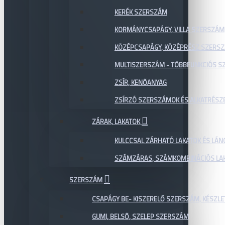
KERÉK SZERSZÁM
KORMÁNYCSAPÁGY, VILLA SZERSZÁM
KÖZÉPCSAPÁGY, KÖZÉPRÉSZ SZERS
MULTISZERSZÁM - TÖBBFUNKCIÓS 
ZSÍR, KENŐANYAG
ZSÍRZÓ SZERSZÁMOK ÉS ALKATRÉSZ
ZÁRAK, LAKATOK
KULCCSAL ZÁRHATÓ LAKATOK ÉS LÁN
SZÁMZÁRAS, SZÁMKOMBINÁCIÓS LAK
SZERSZÁM
CSAPÁGY BE- KISZERELŐ SZERSZÁM, KÉSZLE
GUMI, BELSŐ, SZELEP SZERSZÁM