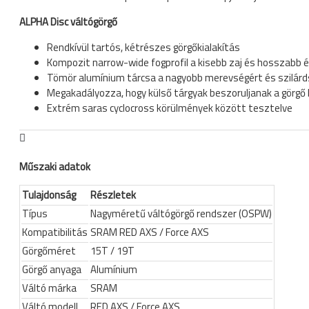
ALPHA Disc váltógörgő
Rendkívül tartós, kétrészes görgőkialakítás
Kompozit narrow-wide fogprofil a kisebb zaj és hosszabb
Tömör alumínium tárcsa a nagyobb merevségért és szilárd
Megakadályozza, hogy külső tárgyak beszoruljanak a görgő k
Extrém saras cyclocross körülmények között tesztelve
Műszaki adatok
Tulajdonság
Részletek
Típus
Nagyméretű váltógörgő rendszer (OSPW)
Kompatibilitás
SRAM RED AXS / Force AXS
Görgőméret
15T / 19T
Görgő anyaga
Alumínium
Váltó márka
SRAM
Váltó modell
RED AXS / Force AXS