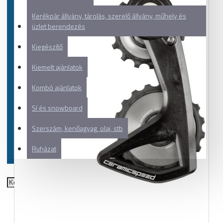
Kerékpár állvány, tárolás, szerelő állvány, műhely és
üzlet berendezés
Kiegészítő
Kiemelt ajánlatok
Kombó ajánlatok
Sí és snowboard
Szerszám, kenőagyag, olaj, stb
Ruházat