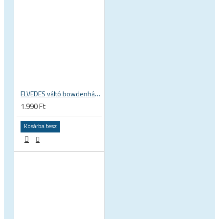
ELVEDES váltó bowdenház, extra flexibilis rugalmas, Shimano hátsó váltóhoz, 240mm záró kupakokkal, OT-RS900 komp. 2021073
1.990 Ft
Kosárba tesz