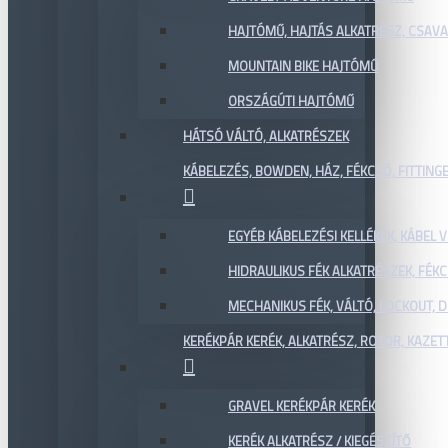
HAJTÓMŰ, HAJTÁS ALKATRÉSZ, CSAVAR
MOUNTAIN BIKE HAJTÓMŰ
ORSZÁGÚTI HAJTÓMŰ
HÁTSÓ VÁLTÓ, ALKATRÉSZEK
KÁBELEZÉS, BOWDEN, HÁZ, FÉKCSŐ, FITTING
EGYÉB KÁBELEZÉSI KELLÉKEK, KÁBEL
HIDRAULIKUS FÉK ALKATRÉSZEK, FÉKC
MECHANIKUS FÉK, VÁLTÓ, LOCKOUT,
KERÉKPÁR KERÉK, ALKATRÉSZ, ROTOR, KAZET
GRAVEL KERÉKPÁR KERÉK
KERÉK ALKATRÉSZ / KIEGÉSZÍTŐ