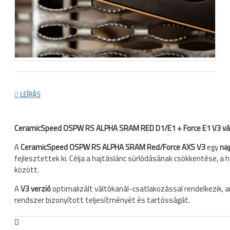
LEÍRÁS
CeramicSpeed OSPW RS ALPHA SRAM RED D1/E1 + Force E1 V3 vá
A
CeramicSpeed OSPW RS ALPHA SRAM Red/Force AXS V3
egy
na
fejlesztettek ki. Célja a hajtáslánc súrlódásának csökkentése,
között.
A
V3 verzió
optimalizált váltókanál-csatlakozással rendelkezik, 
rendszer bizonyított teljesítményét és tartósságát.