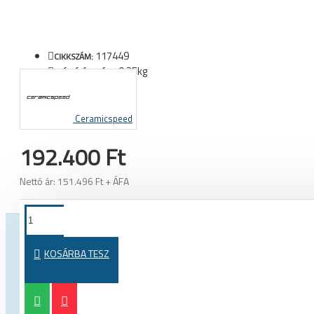
117449
CIKKSZÁM:
0.35kg
SZÁLLÍTÁSI SÚLY:
Ceramicspeed
192.400 Ft
Nettó ár: 151.496 Ft + ÁFA
TOVÁBBI TERMÉKEK EBBŐL A KATEGÓRIÁBÓL
TOVÁBBI 
KOSÁRBA TESZ