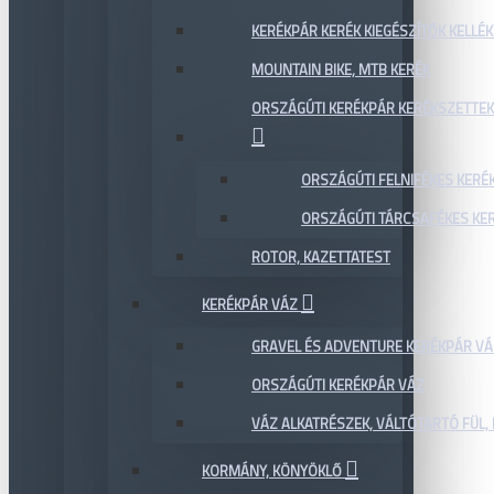
KERÉKPÁR KERÉK KIEGÉSZÍTŐK KELLÉK
MOUNTAIN BIKE, MTB KERÉK
ORSZÁGÚTI KERÉKPÁR KERÉKSZETTEK
ORSZÁGÚTI FELNIFÉKES KERÉ
ORSZÁGÚTI TÁRCSAFÉKES KE
ROTOR, KAZETTATEST
KERÉKPÁR VÁZ
GRAVEL ÉS ADVENTURE KERÉKPÁR VÁ
ORSZÁGÚTI KERÉKPÁR VÁZ
VÁZ ALKATRÉSZEK, VÁLTÓTARTÓ FÜL, 
KORMÁNY, KÖNYÖKLŐ