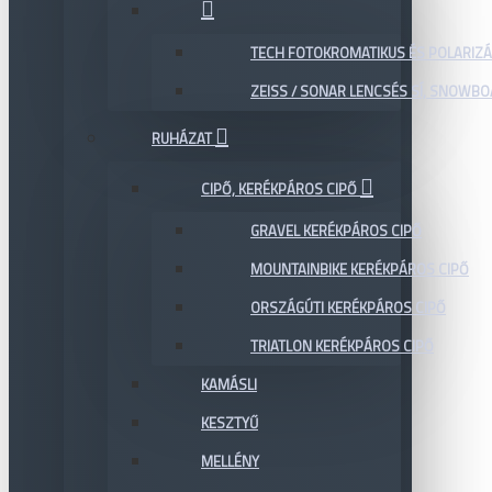
TECH FOTOKROMATIKUS ÉS POLARIZÁ
ZEISS / SONAR LENCSÉS SÍ, SNOWB
RUHÁZAT
CIPŐ, KERÉKPÁROS CIPŐ
GRAVEL KERÉKPÁROS CIPŐ
MOUNTAINBIKE KERÉKPÁROS CIPŐ
ORSZÁGÚTI KERÉKPÁROS CIPŐ
TRIATLON KERÉKPÁROS CIPŐ
KAMÁSLI
KESZTYŰ
MELLÉNY