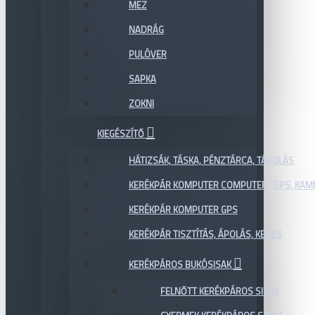
MEZ
NADRÁG
PULÓVER
SAPKA
ZOKNI
KIEGÉSZÍTŐ
HÁTIZSÁK, TÁSKA, PÉNZTÁRCA, TÁROLÁS
KERÉKPÁR KOMPUTER COMPUTER , GPS, KAM
KERÉKPÁR KOMPUTER GPS
KERÉKPÁR TISZTÍTÁS, ÁPOLÁS, KENÉS
KERÉKPÁROS BUKÓSISAK
FELNŐTT KERÉKPÁROS SISAK