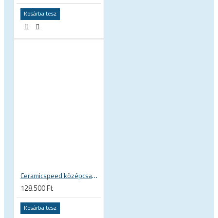
Kosárba tesz
Ceramicspeed középcsapágy BB Alpha BB86 41 x 86 mm SRAM DUB 29 28.99 mm tengelyhez országúti 115420
128.500 Ft
Kosárba tesz