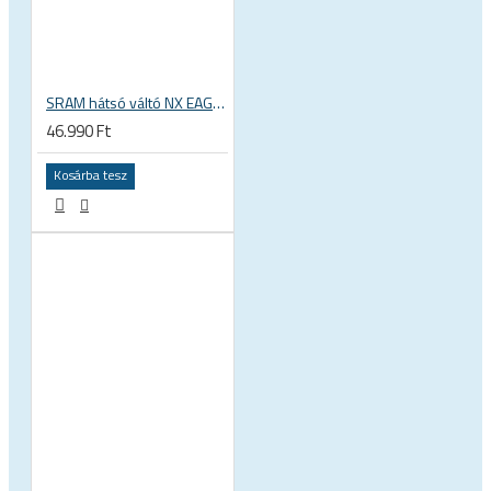
SRAM hátsó váltó NX EAGLE 12 sebességes mtb mountain bike OEM 00.7518.098.000
46.990 Ft
Kosárba tesz