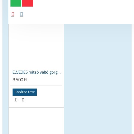
ELVEDES hátsó váltó görgő, fogaskerék, rozsdamentes, tömített ABEC 5 csapágy, Shimano SRAM Campagnolo 9 10 11s CP2017100
8.500 Ft
Kosárba tesz