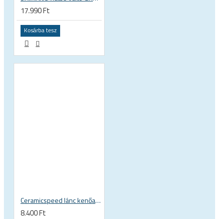
17.990 Ft
Kosárba tesz
Ceramicspeed lánc kenőanyag UFO Drip All Conditions folyékony wax viasz alapú láncápoló folyadék, általános
8.400 Ft