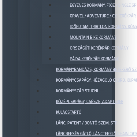
EGYENES KORMÁNY, FIXIE / SINGLE SP
GRAVEL / ADVENTURE / CX KERÉKPÁ
IDŐFUTAM, TRIATLON KORMÁNY, KÖN
MOUNTAIN BIKE KORMÁNY
ORSZÁGÚTI KERÉKPÁR KORMÁNY
PÁLYA KERÉKPÁR KORMÁNY
KORMÁNYBANDÁZS, KORMÁNY BETEKERŐ SZ
KORMÁNYCSAPÁGY, HÉZAGOLÓ GYŰRŰ, KUPA
KORMÁNYSZÁR STUCNI
KÖZÉPCSAPÁGY, CSÉSZE, ADAPTEREK
KULACSTARTÓ
LÁNC, PATENT / BONTÓ SZEM, STB.
LÁNCBEESÉS GÁTLÓ, LÁNCTERELŐ CHAIN CA