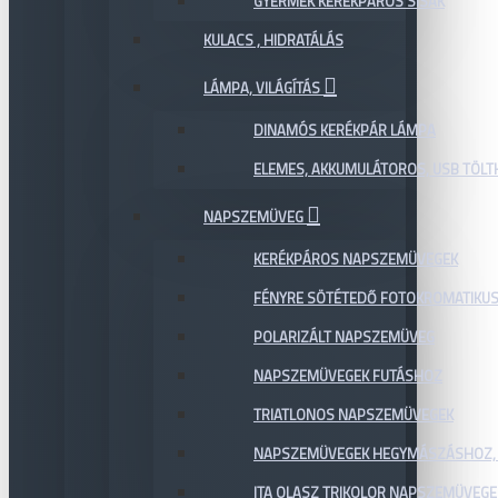
GYERMEK KERÉKPÁROS SISAK
KULACS , HIDRATÁLÁS
LÁMPA, VILÁGÍTÁS
DINAMÓS KERÉKPÁR LÁMPA
ELEMES, AKKUMULÁTOROS, USB TÖL
NAPSZEMÜVEG
KERÉKPÁROS NAPSZEMÜVEGEK
FÉNYRE SÖTÉTEDŐ FOTOKROMATIKU
POLARIZÁLT NAPSZEMÜVEG
NAPSZEMÜVEGEK FUTÁSHOZ
TRIATLONOS NAPSZEMÜVEGEK
NAPSZEMÜVEGEK HEGYMÁSZÁSHOZ,
ITA OLASZ TRIKOLOR NAPSZEMÜVEGE