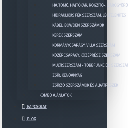
HAJTÓMŰ, HAJTÓKAR, RÖGZÍTŐ-, ZÁRÓGYŰR
HIDRAULIKUS FÉK SZERSZÁM, LÉGTELENÍTÉS
KÁBEL, BOWDEN SZERSZÁMOK
KERÉK SZERSZÁM
KORMÁNYCSAPÁGY, VILLA SZERSZÁM
KÖZÉPCSAPÁGY, KÖZÉPRÉSZ SZERSZÁM
MULTISZERSZÁM - TÖBBFUNKCIÓS SZERSZ
ZSÍR, KENŐANYAG
ZSÍRZÓ SZERSZÁMOK ÉS ALKATRÉSZEK
KOMBÓ AJÁNLATOK
KAPCSOLAT
BLOG