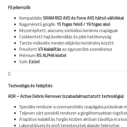
Fő jellemzők
Kompatibilis
SRAM RED AXS és Force AXS hátsó váltókkal
Nagyméretű görgők:
15 fogas felső / 19 fogas alsó
Kézzel épített, alacsony súrlódású kerámia csapágyak
Csökkentett hajtásellenállás és jobb hatékonyság
Tartós működés minden időjárási körülmény között
Frissített
V3 kialakítás
az egyszerűbb szereléshez
Prémium
RS ALPHA kivitel
Szín:
Ezüst
Technológia és felépítés
ADR – Active Debris Remover (szabadalmaztatott technológia)
Speciális rendszer a szennyeződés csapágyba jutásának 
Teljesen zárt porvédő rendszer a görgőhornyokban rögzítv
A lapátos kialakítás forgás közben aktívan távolítja el a ko
Laboratóriumi és profi tereptesztek alapján fejlesztve