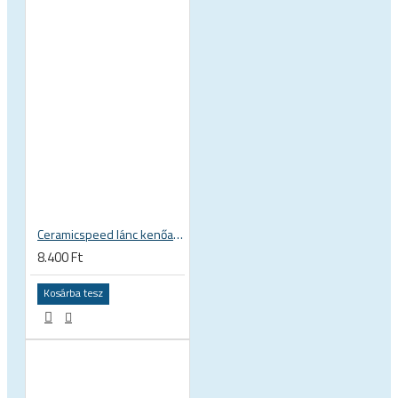
Ceramicspeed lánc kenőanyag UFO Drip All Conditions folyékony wax viasz alapú láncápoló folyadék, általános
8.400 Ft
Kosárba tesz