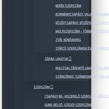
KERÉK SZERSZÁM
KORMÁNYCSAPÁGY, VILLA SZERSZÁM
KÖZÉPCSAPÁGY, KÖZÉPRÉSZ SZERS
MULTISZERSZÁM - TÖBBFUNKCIÓS 
ZSÍR, KENŐANYAG
ZSÍRZÓ SZERSZÁMOK ÉS ALKATRÉSZ
ZÁRAK, LAKATOK
KULCCSAL ZÁRHATÓ LAKATOK ÉS LÁN
SZÁMZÁRAS, SZÁMKOMBINÁCIÓS LAK
SZERSZÁM
CSAPÁGY BE- KISZERELŐ SZERSZÁM, KÉSZLE
GUMI, BELSŐ, SZELEP SZERSZÁM