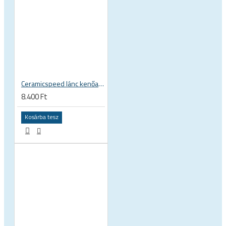
Ceramicspeed lánc kenőanyag UFO Drip Wet Conditions folyékony wax viasz alapú láncápoló folyadék, vizes körülményekhez
8.400 Ft
Kosárba tesz