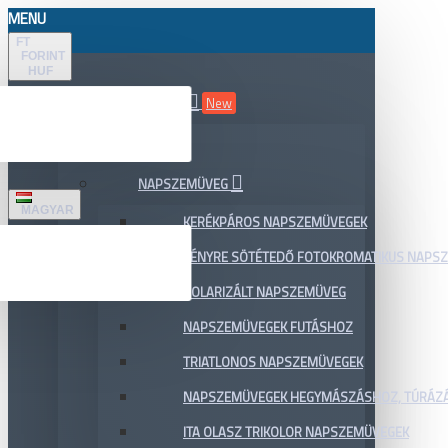
MENU
FT
FORINT
HUF
ÖSSZES TERMÉK
New
AKCIÓ
NAPSZEMÜVEG
MAGYAR
KERÉKPÁROS NAPSZEMÜVEGEK
FÉNYRE SÖTÉTEDŐ FOTOKROMATIKUS NAPS
POLARIZÁLT NAPSZEMÜVEG
NAPSZEMÜVEGEK FUTÁSHOZ
TRIATLONOS NAPSZEMÜVEGEK
NAPSZEMÜVEGEK HEGYMÁSZÁSHOZ, TÚRÁZ
ITA OLASZ TRIKOLOR NAPSZEMÜVEGEK