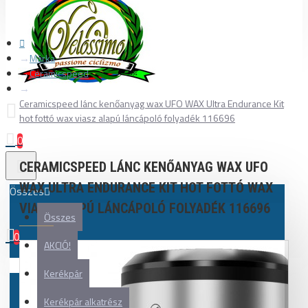
Márka
Ceramicspeed
Ceramicspeed lánc kenőanyag wax UFO WAX Ultra Endurance Kit
hot fottó wax viasz alapú láncápoló folyadék 116696
0
CERAMICSPEED LÁNC KENŐANYAG WAX UFO
WAX ULTRA ENDURANCE KIT HOT FOTTÓ WAX
Összes
VIASZ ALAPÚ LÁNCÁPOLÓ FOLYADÉK 116696
Összes
0
AKCIÓ!
Az Ön kosara üres!
Kerékpár
Kerékpár alkatrész