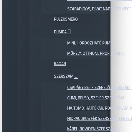
SZABADIDŐS, DIVAT NAPSZEMÜVEGE
PULZUSMÉRŐ
PUMPA
MINI, HORDOZHATÓ PUMPA
MŰHELY, OTTHONI, PROFI PUMPA
RADAR
SZERSZÁM
CSAPÁGY BE- KISZERELŐ SZERSZÁM,
GUMI, BELSŐ, SZELEP SZERSZÁM
HAJTÓMŰ, HAJTÓKAR, RÖGZÍTŐ-, ZÁ
HIDRAULIKUS FÉK SZERSZÁM, LÉGTEL
KÁBEL, BOWDEN SZERSZÁMOK