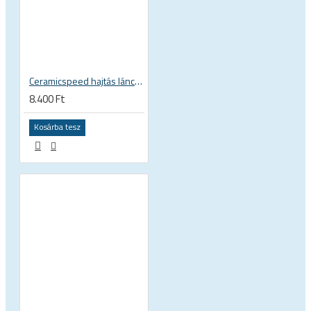
Ceramicspeed hajtás lánc tisztító UFO Clean Drivetrain hajtómű, lánc, váltó, görgő mosó folyadék, nem mérgező, biológiailag lebomló
8.400 Ft
Kosárba tesz