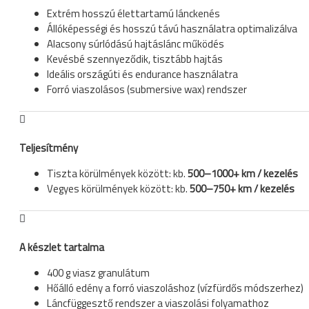
Extrém hosszú élettartamú lánckenés
Állóképességi és hosszú távú használatra optimalizálva
Alacsony súrlódású hajtáslánc működés
Kevésbé szennyeződik, tisztább hajtás
Ideális országúti és endurance használatra
Forró viaszolásos (submersive wax) rendszer
Teljesítmény
Tiszta körülmények között: kb.
500–1000+ km / kezelés
Vegyes körülmények között: kb.
500–750+ km / kezelés
A készlet tartalma
400 g viasz granulátum
Hőálló edény a forró viaszoláshoz (vízfürdős módszerhez)
Láncfüggesztő rendszer a viaszolási folyamathoz