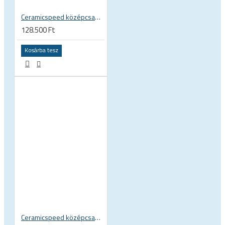
Ceramicspeed középcsapágy BB Alpha BB86 41 x 86 mm SRAM DUB 29 28.99 mm tengelyhez országúti 115420
128.500 Ft
Kosárba tesz
Ceramicspeed középcsapágy BB ALPHA for BSA angol menetes Shimano Road 24 mm tengelyhez országúti 115412