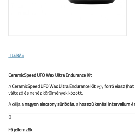
LEÍRÁS
CeramicSpeed UFO Wax Ultra Endurance Kit
A
CeramicSpeed UFO Wax Ultra Endurance Kit
egy
forró viasz (ho
változó és nehéz körülmények között.
A célja a
nagyon alacsony súrlódás
, a
hosszú kenési intervallum
é
Fő jellemzők