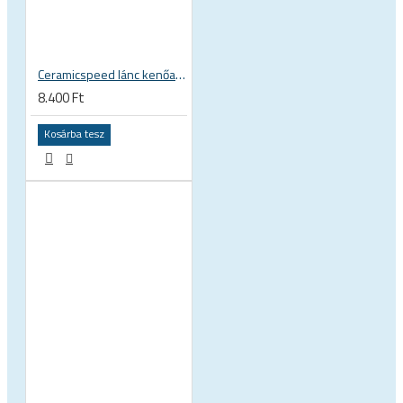
Ceramicspeed lánc kenőanyag UFO Drip All Conditions folyékony wax viasz alapú láncápoló folyadék, általános
8.400 Ft
Kosárba tesz