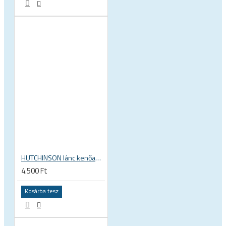
HUTCHINSON lánc kenőanyag Dry Lube wax viasz alapú láncápoló folyadék száraz körülményekhez
4.500 Ft
Kosárba tesz