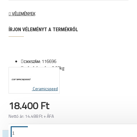
VÉLEMÉNYEK
ÍRJON VÉLEMÉNYT A TERMÉKRŐL
116696
CIKKSZÁM:
0.00kg
SZÁLLÍTÁSI SÚLY:
Ceramicspeed
18.400 Ft
Nettó ár: 14.488 Ft + ÁFA