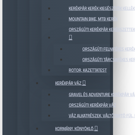
KERÉKPÁR KERÉK KIEGÉSZÍTŐK KELLÉK
MOUNTAIN BIKE, MTB KERÉK
ORSZÁGÚTI KERÉKPÁR KERÉKSZETTEK
ORSZÁGÚTI FELNIFÉKES KERÉ
ORSZÁGÚTI TÁRCSAFÉKES KE
ROTOR, KAZETTATEST
KERÉKPÁR VÁZ
GRAVEL ÉS ADVENTURE KERÉKPÁR VÁ
ORSZÁGÚTI KERÉKPÁR VÁZ
VÁZ ALKATRÉSZEK, VÁLTÓTARTÓ FÜL, 
KORMÁNY, KÖNYÖKLŐ