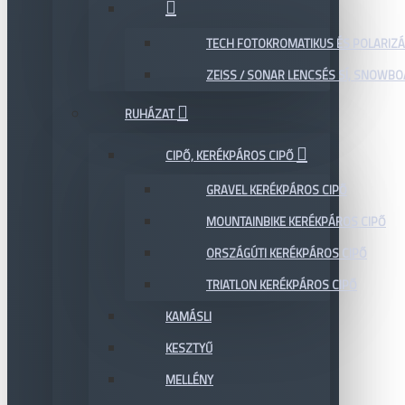
TECH FOTOKROMATIKUS ÉS POLARIZÁ
ZEISS / SONAR LENCSÉS SÍ, SNOWB
RUHÁZAT
CIPŐ, KERÉKPÁROS CIPŐ
GRAVEL KERÉKPÁROS CIPŐ
MOUNTAINBIKE KERÉKPÁROS CIPŐ
ORSZÁGÚTI KERÉKPÁROS CIPŐ
TRIATLON KERÉKPÁROS CIPŐ
KAMÁSLI
KESZTYŰ
MELLÉNY