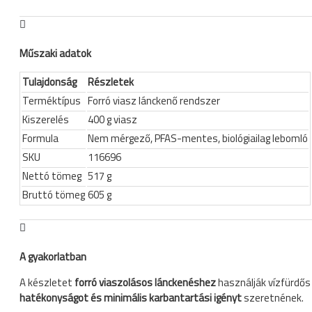
Műszaki adatok
Tulajdonság
Részletek
Terméktípus
Forró viasz lánckenő rendszer
Kiszerelés
400 g viasz
Formula
Nem mérgező, PFAS-mentes, biológiailag lebomló
SKU
116696
Nettó tömeg
517 g
Bruttó tömeg
605 g
A gyakorlatban
A készletet
forró viaszolásos lánckenéshez
használják vízfürdős 
hatékonyságot és minimális karbantartási igényt
szeretnének.