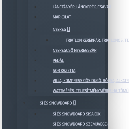
LÁNCTÁNYÉR, LÁNCKERÉK, CSAVAR
MARKOLAT
NYEREG
TRIATLON KERÉKPÁR, TRIATLONOS, TT
NYEREGCSŐ NYEREGSZÁR
PEDÁL
SOR KAZETTA
VILLA, KOMPRESSZIÓS DUGÓ, RÓZSA, ALKAT
WATTMÉRÉS, TELJESÍTMÉNYMÉRÉS HAJTÓMŰ,
SÍ ÉS SNOWBOARD
SÍ ÉS SNOWBOARD SISAKOK
SÍ ÉS SNOWBOARD SZEMÜVEGEK