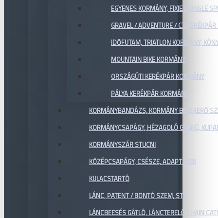
EGYENES KORMÁNY, FIXIE / SINGLE SP
GRAVEL / ADVENTURE / CX KERÉKPÁ
IDŐFUTAM, TRIATLON KORMÁNY, KÖN
MOUNTAIN BIKE KORMÁNY
ORSZÁGÚTI KERÉKPÁR KORMÁNY
PÁLYA KERÉKPÁR KORMÁNY
KORMÁNYBANDÁZS, KORMÁNY BETEKERŐ SZ
KORMÁNYCSAPÁGY, HÉZAGOLÓ GYŰRŰ, KUPA
KORMÁNYSZÁR STUCNI
KÖZÉPCSAPÁGY, CSÉSZE, ADAPTEREK
KULACSTARTÓ
LÁNC, PATENT / BONTÓ SZEM, STB.
LÁNCBEESÉS GÁTLÓ, LÁNCTERELŐ CHAIN CA