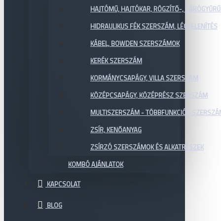
HAJTÓMŰ, HAJTÓKAR, RÖGZÍTŐ-, ZÁRÓGYŰR
HIDRAULIKUS FÉK SZERSZÁM, LÉGTELENÍTÉS
KÁBEL, BOWDEN SZERSZÁMOK
KERÉK SZERSZÁM
KORMÁNYCSAPÁGY, VILLA SZERSZÁM
KÖZÉPCSAPÁGY, KÖZÉPRÉSZ SZERSZÁM
MULTISZERSZÁM - TÖBBFUNKCIÓS SZERSZ
ZSÍR, KENŐANYAG
ZSÍRZÓ SZERSZÁMOK ÉS ALKATRÉSZEK
KOMBÓ AJÁNLATOK
KAPCSOLAT
BLOG