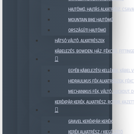
HAJTÓMŰ, HAJTÁS ALKATRÉSZ, CSAVAR
MOUNTAIN BIKE HAJTÓMŰ
ORSZÁGÚTI HAJTÓMŰ
HÁTSÓ VÁLTÓ, ALKATRÉSZEK
KÁBELEZÉS, BOWDEN, HÁZ, FÉKCSŐ, FITTING
EGYÉB KÁBELEZÉSI KELLÉKEK, KÁBEL
HIDRAULIKUS FÉK ALKATRÉSZEK, FÉKC
MECHANIKUS FÉK, VÁLTÓ, LOCKOUT,
KERÉKPÁR KERÉK, ALKATRÉSZ, ROTOR, KAZET
GRAVEL KERÉKPÁR KERÉK
KERÉK ALKATRÉSZ / KIEGÉSZÍTŐ