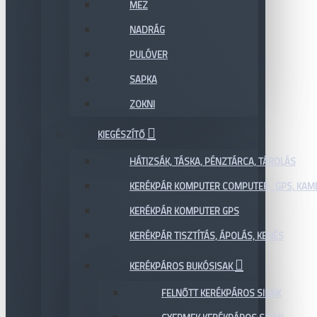
MEZ
NADRÁG
PULÓVER
SAPKA
ZOKNI
KIEGÉSZÍTŐ
HÁTIZSÁK, TÁSKA, PÉNZTÁRCA, TÁROLÁS
KERÉKPÁR KOMPUTER COMPUTER , GPS, KAM
KERÉKPÁR KOMPUTER GPS
KERÉKPÁR TISZTÍTÁS, ÁPOLÁS, KENÉS
KERÉKPÁROS BUKÓSISAK
FELNŐTT KERÉKPÁROS SISAK