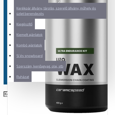
Kerékpár állvány, tárolás, szerelő állvány, műhely és
üzlet berendezés
Kiegészítő
Kiemelt ajánlatok
Kombó ajánlatok
Sí és snowboard
Szerszám, kenőagyag, olaj, stb
Ruházat