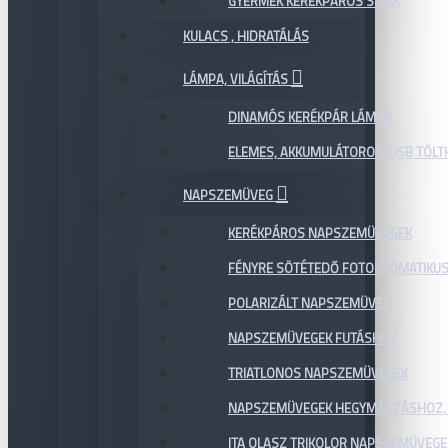
GYERMEK KERÉKPÁROS SISAK
KULACS , HIDRATÁLÁS
LÁMPA, VILÁGÍTÁS
DINAMÓS KERÉKPÁR LÁMPA
ELEMES, AKKUMULÁTOROS, USB TÖL
NAPSZEMÜVEG
KERÉKPÁROS NAPSZEMÜVEGEK
FÉNYRE SÖTÉTEDŐ FOTOKROMATIKU
POLARIZÁLT NAPSZEMÜVEG
NAPSZEMÜVEGEK FUTÁSHOZ
TRIATLONOS NAPSZEMÜVEGEK
NAPSZEMÜVEGEK HEGYMÁSZÁSHOZ,
ITA OLASZ TRIKOLOR NAPSZEMÜVEGE