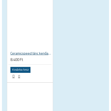
Ceramicspeed lánc kenőanyag UFO Drip Indoor Conditions folyékony wax viasz alapú láncápoló folyadék, beltéri használatra
8.400 Ft
Kosárba tesz