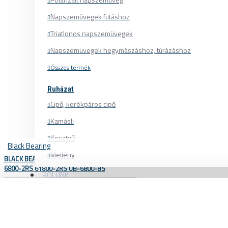
Napszemüvegek futáshoz
Triatlonos napszemüvegek
Napszemüvegek hegymászáshoz, túrázáshoz
Összes termék
Ruházat
Cipő, kerékpáros cipő
Kamásli
Kesztyű
Black Bearing
Mellény
BLACK BEARING CSAPÁGY 10 × 19 × 5 MM B5
6800-2RS 61800-2RS UB-6800-B5
Mez
RÓLUNK
3.500 Ft
Nadrág
Pulóver
Kérdésed van?
Megveszem
Sapka