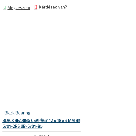
Sí és snowboard sisakok
Kérdésed van?
Megveszem
Sí és snowboard szemüvegek
E SÖTÉTEDŐ NAPSZEMÜVEGEK
Black Bearing
BLACK BEARING CSAPÁGY 12 × 18 × 4 MM B5
6701-2RS UB-6701-B5