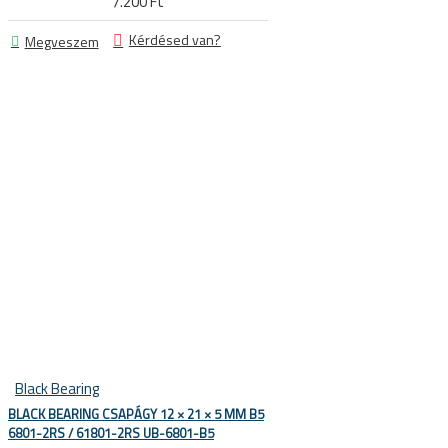
7.200 Ft
Kérdésed van?
Megveszem
 KERÉKPÁROS CIPŐK
Black Bearing
KERÉKPÁR ALKATRÉSZEK
BLACK BEARING CSAPÁGY 12 × 21 × 5 MM B5
6801-2RS / 61801-2RS UB-6801-B5