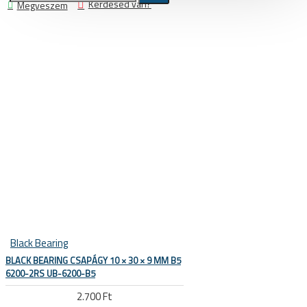
Kérdésed van?
Megveszem
Kerékpár állvány, tárolás,
szerelő állvány, műhely és üzlet
berendezés
Állvány, tároló, fali tartó konzol, kampó
Szerelő állványok
Ruházat
Cipő, kerékpáros cipő
Kamásli
Kesztyű
Mellény
Black Bearing
Összes termék
BLACK BEARING CSAPÁGY 10 × 30 × 9 MM B5
Kombó ajánlatok
6200-2RS UB-6200-B5
2.700 Ft
Sí és snowboard